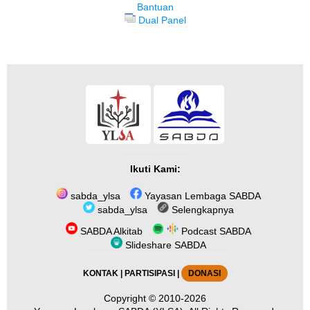
Bantuan
Dual Panel
Ikuti Kami:
sabda_ylsa
Yayasan Lembaga SABDA
sabda_ylsa
Selengkapnya
SABDA Alkitab
Podcast SABDA
Slideshare SABDA
KONTAK
|
PARTISIPASI
|
DONASI
Copyright
© 2010-2026