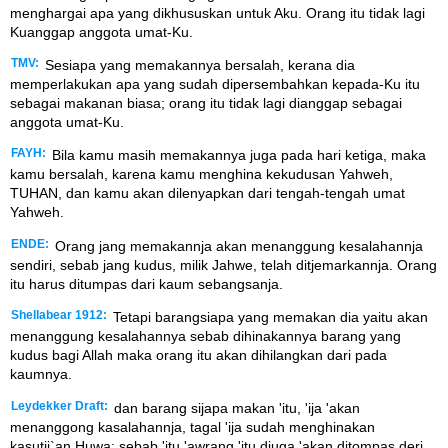
menghargai apa yang dikhususkan untuk Aku. Orang itu tidak lagi
Kuanggap anggota umat-Ku.
TMV:
Sesiapa yang memakannya bersalah, kerana dia
memperlakukan apa yang sudah dipersembahkan kepada-Ku itu
sebagai makanan biasa; orang itu tidak lagi dianggap sebagai
anggota umat-Ku.
FAYH:
Bila kamu masih memakannya juga pada hari ketiga, maka
kamu bersalah, karena kamu menghina kekudusan Yahweh,
TUHAN, dan kamu akan dilenyapkan dari tengah-tengah umat
Yahweh.
ENDE:
Orang jang memakannja akan menanggung kesalahannja
sendiri, sebab jang kudus, milik Jahwe, telah ditjemarkannja. Orang
itu harus ditumpas dari kaum sebangsanja.
Shellabear 1912:
Tetapi barangsiapa yang memakan dia yaitu akan
menanggung kesalahannya sebab dihinakannya barang yang
kudus bagi Allah maka orang itu akan dihilangkan dari pada
kaumnya.
Leydekker Draft:
dan barang sijapa makan 'itu, 'ija 'akan
menanggong kasalahannja, tagal 'ija sudah menghinakan
kasutji`an Huwa; sebab 'itu 'awrang 'itu djuga 'akan ditompas deri