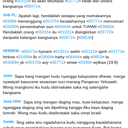
orang <
05315
> itu akan ditumpas <
03772
> kelak dari antara
bangsanya <
05971
>.
AVB ITL:
Apatah lagi, hendaklah sesiapa yang memakannya
<
0398
> menanggung <
05375
> kesalahannya <
05771
> mencemari
<
02490
> persembahan suci <
06944
> untuk TUHAN <
03068
>.
Hendaklah orang <
05315
> itu <
01931
> disingkirkan <
03772
>
daripada kalangan bangsanya <
05971
>. [<
0853
>]
HEBREW:
<
05971
> hymem <
01931
> awhh <
05315
> spnh <
03772
>
htrknw <
02490
> llx <
03068
> hwhy <
06944
> sdq <
0853
> ta
<
03588
> yk <
05375
> avy <
05771
> wnwe <
0398
> wylkaw (19:8)
Jawa:
Sapa kang mangan kudu nyangga kaluputane dhewe, marga
nyawiyah kasucene sesaosan suci marang Pangeran Yehuwah.
Wong mangkono iku kudu disirnakake saka ing satengahe
bangsane.
Jawa 1994:
Sapa sing mangan daging mau, kuwi keluputan, merga
nganggep daging sing wis dipething kanggo Aku kaya daging
lumrah. Wong mau kudu disébrataké saka umat Israèl.
Sunda:
Sing saha anu ngadaharna kudu nanggung kasalahanana
sabab geus nganistakeun barang suci kagungan Kami. Balukarna