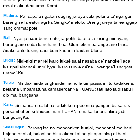
moal diaku deui umat Kami.
Madura:
Pa’-sapa’a ngakan daging jareya sala polana ta’ ngargai
barang se la eatorragi ka Sengko’ malolo. Oreng jareya ta’ eanggep
Tang ommat pole.
Bali:
Nyenja naar bene ento, ia pelih, baana ia tusing minayang
barang ane suba kanehang buat Ulun teken barange ane biasa.
Anake ento tusing dadi buin kadanin kaulan Ulune.
Bugis:
Nigi-nigi manréi iyaro jukué salai nasaba dé’ nangke’i aga
iya ripallaingngé untu’ Iyya. Iyaro tauwé dé’na Uwangga’i anggota
umma’-Ku.
Toraja:
Minda-minda ungkandei, iamo la umpassanni tu kadakena,
belanna umpamatuna kamaseroanNa PUANG; tau iato la disabu’i
dio mai bangsana.
Karo:
Si manca ersalah ia, erkiteken ipeserina pangan biasa ras
persembahen si khusus man TUHAN, emaka lanai ia ikira jadi
bangsangKu.
Simalungun:
Barang ise na mangankon hunjai, mangonai ma bani
hajahatonni ai, halani na binutakanni ai na pinapansing ai bani
Jahowa, anjaha maningon rotapkonon do hosahni hun tongah-