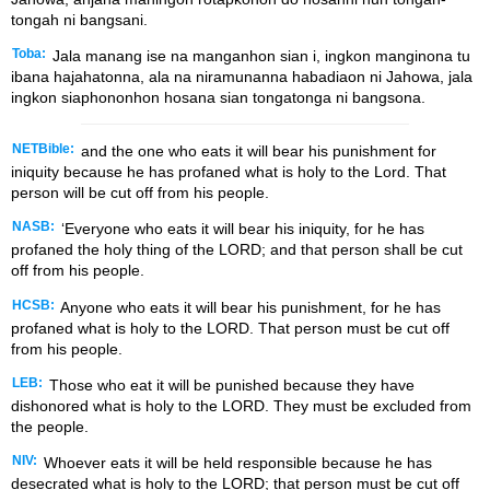
tongah ni bangsani.
Toba:
Jala manang ise na manganhon sian i, ingkon manginona tu
ibana hajahatonna, ala na niramunanna habadiaon ni Jahowa, jala
ingkon siaphononhon hosana sian tongatonga ni bangsona.
NETBible:
and the one who eats it will bear his punishment for
iniquity because he has profaned what is holy to the
Lord
. That
person will be cut off from his people.
NASB:
‘Everyone who eats it will bear his iniquity, for he has
profaned the holy thing of the LORD; and that person shall be cut
off from his people.
HCSB:
Anyone who eats it will bear his punishment, for he has
profaned what is holy to the LORD. That person must be cut off
from his people.
LEB:
Those who eat it will be punished because they have
dishonored what is holy to the LORD. They must be excluded from
the people.
NIV:
Whoever eats it will be held responsible because he has
desecrated what is holy to the LORD; that person must be cut off