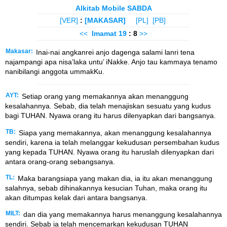
Alkitab Mobile SABDA
[VER]
:
[MAKASAR]
[PL]
[PB]
<<
Imamat
19
: 8
>>
Makasar:
Inai-nai angkanrei anjo dagenga salami lanri tena
najampangi apa nisa’laka untu’ iNakke. Anjo tau kammaya tenamo
nanibilangi anggota ummakKu.
AYT:
Setiap orang yang memakannya akan menanggung
kesalahannya. Sebab, dia telah menajiskan sesuatu yang kudus
bagi TUHAN. Nyawa orang itu harus dilenyapkan dari bangsanya.
TB:
Siapa yang memakannya, akan menanggung kesalahannya
sendiri, karena ia telah melanggar kekudusan persembahan kudus
yang kepada TUHAN. Nyawa orang itu haruslah dilenyapkan dari
antara orang-orang sebangsanya.
TL:
Maka barangsiapa yang makan dia, ia itu akan menanggung
salahnya, sebab dihinakannya kesucian Tuhan, maka orang itu
akan ditumpas kelak dari antara bangsanya.
MILT:
dan dia yang memakannya harus menanggung kesalahannya
sendiri. Sebab ia telah mencemarkan kekudusan TUHAN