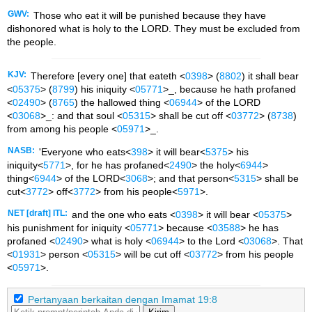
GWV:
Those who eat it will be punished because they have
dishonored what is holy to the LORD. They must be excluded from
the people.
KJV:
Therefore [every one] that eateth <
0398
> (
8802
) it shall bear
<
05375
> (
8799
) his iniquity <
05771
>_, because he hath profaned
<
02490
> (
8765
) the hallowed thing <
06944
> of the LORD
<
03068
>_: and that soul <
05315
> shall be cut off <
03772
> (
8738
)
from among his people <
05971
>_.
NASB:
'Everyone who eats<
398
> it will bear<
5375
> his
iniquity<
5771
>, for he has profaned<
2490
> the holy<
6944
>
thing<
6944
> of the LORD<
3068
>; and that person<
5315
> shall be
cut<
3772
> off<
3772
> from his people<
5971
>.
NET [draft] ITL:
and the one who eats <
0398
> it will bear <
05375
>
his punishment for iniquity <
05771
> because <
03588
> he has
profaned <
02490
> what is holy <
06944
> to the Lord <
03068
>. That
<
01931
> person <
05315
> will be cut off <
03772
> from his people
<
05971
>.
Pertanyaan berkaitan dengan Imamat 19:8