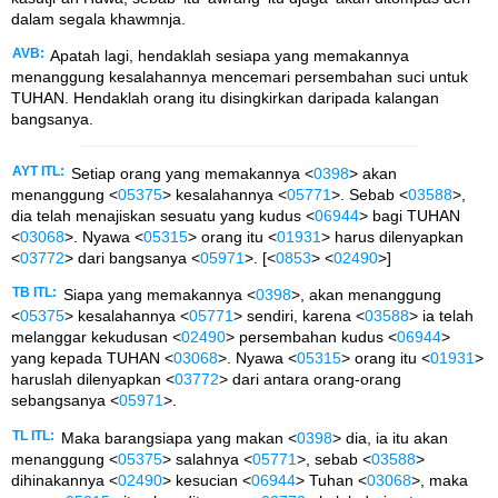
dalam segala khawmnja.
AVB:
Apatah lagi, hendaklah sesiapa yang memakannya
menanggung kesalahannya mencemari persembahan suci untuk
TUHAN. Hendaklah orang itu disingkirkan daripada kalangan
bangsanya.
AYT ITL:
Setiap orang yang memakannya <
0398
> akan
menanggung <
05375
> kesalahannya <
05771
>. Sebab <
03588
>,
dia telah menajiskan sesuatu yang kudus <
06944
> bagi TUHAN
<
03068
>. Nyawa <
05315
> orang itu <
01931
> harus dilenyapkan
<
03772
> dari bangsanya <
05971
>. [<
0853
> <
02490
>]
TB ITL:
Siapa yang memakannya <
0398
>, akan menanggung
<
05375
> kesalahannya <
05771
> sendiri, karena <
03588
> ia telah
melanggar kekudusan <
02490
> persembahan kudus <
06944
>
yang kepada TUHAN <
03068
>. Nyawa <
05315
> orang itu <
01931
>
haruslah dilenyapkan <
03772
> dari antara orang-orang
sebangsanya <
05971
>.
TL ITL:
Maka barangsiapa yang makan <
0398
> dia, ia itu akan
menanggung <
05375
> salahnya <
05771
>, sebab <
03588
>
dihinakannya <
02490
> kesucian <
06944
> Tuhan <
03068
>, maka