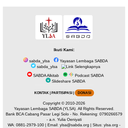
Ikuti Kami:
sabda_ylsa
Yayasan Lembaga SABDA
sabda_ylsa
Selengkapnya
SABDA Alkitab
Podcast SABDA
Slideshare SABDA
KONTAK
|
PARTISIPASI
|
DONASI
Copyright
© 2010-2026
Yayasan Lembaga SABDA (YLSA).
All Rights Reserved.
Bank BCA Cabang Pasar Legi Solo - No. Rekening: 0790266579
- a.n. Yulia Oeniyati
WA:
0881-2979-100
| Email:
ylsa@sabda.org
| Situs:
ylsa.org
-