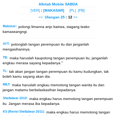
Alkitab Mobile SABDA
[VER]
:
[MAKASAR]
[PL]
[PB]
<<
Ulangan
25
: 12
>>
Makasar:
polongi limanna anjo bainea, siagang teako
kamaseangngi.
AYT:
potonglah tangan perempuan itu dan janganlah
mengasihaninya.
TB:
maka haruslah kaupotong tangan perempuan itu; janganlah
engkau merasa sayang kepadanya."
TL:
tak akan jangan tangan perempuan itu kamu kudungkan, tak
boleh kamu sayang akan dia.
MILT:
maka haruslah engkau memotong tangan wanita itu dan
jangan matamu berbelaskasihan kepadanya.
Shellabear 2010:
maka engkau harus memotong tangan perempuan
itu. Jangan merasa iba kepadanya.
KS (Revisi Shellabear 2011):
maka engkau harus memotong tangan