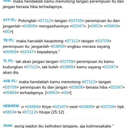
AVB:
maka hendaklah kamu memotong tangan perempuan itu dan
jangan berasa hiba terhadapnya.
AYT ITL:
Potonglah <
07112
> tangan <
03709
> perempuan itu dan
janganlah <
03808
> mengasihaninya <
02347
>. [<
0853
> <
05869
>
<
00
>]
TB ITL:
maka haruslah kaupotong <
07112
> tangan <
03709
>
perempuan itu; janganlah <
03808
> engkau merasa sayang
<
05869
> <
02347
> kepadanya."
TL ITL:
tak akan jangan tangan <
03709
> perempuan itu kamu
kudungkan <
07112
>, tak boleh <
03808
> kamu sayang <
02347
>
akan dia.
AVB ITL:
maka hendaklah kamu memotong <
07112
> tangan
<
03709
> perempuan itu dan jangan <
03808
> berasa hiba <
02347
>
<
05869
> terhadapnya. [<
0853
> <
00
>]
HEBREW:
o <
05869
> Knye <
02347
> owxt <
03808
> al <
03709
> hpk
<
0853
> ta <
07112
> htuqw (25:12)
Jawa:
wong wadon iku kethoken tangane, aja kokmesakake.”