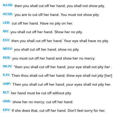
NASB:
then you shall cut off her hand; you shall not show pity.
HCSB:
you are to cut off her hand. You must not show pity.
LEB:
cut off her hand. Have no pity on her.
NIV:
you shall cut off her hand. Show her no pity.
ESV:
then you shall cut off her hand. Your eye shall have no pity.
NRSV:
you shall cut off her hand; show no pity.
REB:
you must cut off her hand and show her no mercy.
NKJV:
"then you shall cut off her hand; your eye shall not pity
her
.
KJV:
Then thou shalt cut off her hand, thine eye shall not pity [her].
AMP:
Then you shall cut off her hand; your eyes shall not pity her.
NLT:
her hand must be cut off without pity.
GNB:
show her no mercy; cut off her hand.
ERV:
If she does that, cut off her hand. Don’t feel sorry for her.