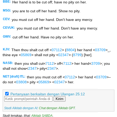
BBE:
Her hand is to be cut off; have no pity on her.
MSG:
you are to cut off her hand. Show no pity.
CEV:
you must cut off her hand. Don't have any mercy.
CEVUK:
you must cut off her hand. Don't have any mercy.
GWV:
cut off her hand. Have no pity on her.
KJV:
Then thou shalt cut off <
07112
> (
8804
) her hand <
03709
>_,
thine eye <
05869
> shall not pity <
02347
> (
8799
) [her].
NASB:
then you shall cut<
7112
> off<
7112
> her hand<
3709
>; you
shall not show<
2347
> pity<
2347
>.
NET [draft] ITL:
then you must cut off <
07112
> her hand <
03709
>–
do not <
03808
> pity <
05869
> <
02347
> her.
Pertanyaan berkaitan dengan Ulangan 25:12
Kirim
Studi Alkitab dengan AI:
Chat dengan Alkitab GPT
.
Studi lengkap, lihat:
Alkitab SABDA
.