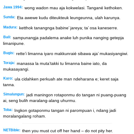
Jawa 1994:
wong wadon mau aja kokwelasi. Tangané kethoken.
Sunda:
Eta awewe kudu diteukteuk leungeunna, ulah karunya.
Madura:
ketthok tanangnga babine’ jareya; ta’ osa kaneserre.
Bali:
sampunangja padalema anake luh punika nanging getepja
limanipune.
Bugis:
rette’i limanna iyaro makkunraié sibawa aja’ mukasiyangiwi.
Toraja:
manassa la muta’takki tu limanna baine iato, da
mukasayangi.
Karo:
ula cidahken perkuah ate man ndeharana e; keret saja
tanna.
Simalungun:
jadi maningon rotaponmu do tangan ni puang-puang
ai, seng bulih maralang-alang uhurmu.
Toba:
Ingkon gotaponmu tangan ni parompuan i, ndang jadi
moralangalang roham.
NETBible:
then you must cut off her hand – do not pity her.