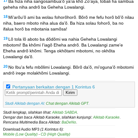
17
Ba hiza niha sangosambua'õ ya'ia khõ Zo'aya, tobali ha sambua
geheha niha andrõ ba Geheha Lowalangi.
18
Mi'arõu'õ ami ba wolau fohorõhorõ. Bõrõ me fefu horõ bõ'õ nilau
niha, baero mboto niha alua da'õ. Ba hiza solau fohorõ, ba no
ifalua horõ ba mbotania samõsa!
19
Lõ tola lõ aboto ba dõdõmi wa nahia Geheha Lowalangi
mbotomi! Ba khõmi I'iagõ Eheha andrõ. Ba Lowalangi zame'e
Eheha andrõ khõmi. Tenga okhõtami mbotomi, no okhõta
Lowalangi da'õ.
20
No Ibu'a fefu mbõlimi Lowalangi. Bõrõ da'õ, mi'oguna'õ mbotomi
andrõ irege molakhõmi Lowalangi.
Pertanyaan berkaitan dengan 1 Korintus 6
Kirim
Studi Alkitab dengan AI:
Chat dengan Alkitab GPT
.
Studi lengkap, silahkan lihat:
Alkitab SABDA
.
Dengar dan baca Alkitab Karaoke, silahkan kunjungi:
Alkitab Karaoke
.
Rencana Multimedia Baca Alkitab:
BaDeNo
.
Download Audio MP3
(1 Korintus 6):
Mobile (Low Quality)
-
CD (High Quality)