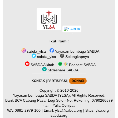
Ikuti Kami:
sabda_ylsa
Yayasan Lembaga SABDA
sabda_ylsa
Selengkapnya
SABDA Alkitab
Podcast SABDA
Slideshare SABDA
KONTAK
|
PARTISIPASI
|
DONASI
Copyright
© 2010-2026
Yayasan Lembaga SABDA (YLSA).
All Rights Reserved.
Bank BCA Cabang Pasar Legi Solo - No. Rekening: 0790266579
- a.n. Yulia Oeniyati
WA:
0881-2979-100
| Email:
ylsa@sabda.org
| Situs:
ylsa.org
-
sabda.org