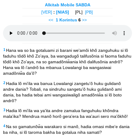
Alkitab Mobile SABDA
[VER]
:
[NIAS]
[PL]
[PB]
<<
1 Korintus
6
>>
1
Hana wa so ba gotaluami zi barani we'amõi khõ zanguhuku si lõ
faduhu tõdõ khõ Zo'aya, ba wangadugõ talifusõnia si faoma faduhu
tõdõ khõ Zo'aya, na so gamadõniw̃ania khõ dalifusõnia andrõ?
Hana wa lõ i'andrõ ba mbanua Lowalangi ba wangasiwai
amadõniw̃a da'õ?
2
Hadia lõ mi'ila wa banua Lowalangi zangetu'õ huku gulidanõ
andre dania? Tobali, na sindruhu sangetu'õ huku gulidanõ ami
dania, ba hadia tebai ami wangasiwaligõ amadõniw̃a si lõ boto
andrõ?
3
Hadia lõ mi'ila wa ya'ita andre zamalua fanguhuku khõndra
mala'ika? Mendrua manõ horõ gera'era ba wa'auri sero ma'õkhõ!
4
Na so gamatunõw̃a warakaro si manõ, hadia omasi mibe'e dania
ba niha, si lõ taroma bakha ba gotalua niha samati?