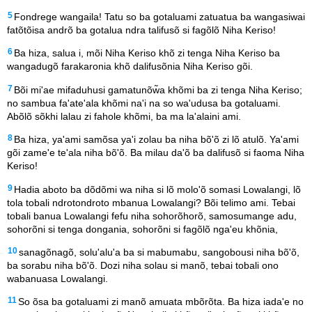
5
Fondrege wangaila! Tatu so ba gotaluami zatuatua ba wangasiwai
fatõtõisa andrõ ba gotalua ndra talifusõ si fagõlõ Niha Keriso!
6
Ba hiza, salua i, mõi Niha Keriso khõ zi tenga Niha Keriso ba
wangadugõ farakaronia khõ dalifusõnia Niha Keriso gõi.
7
Bõi mi'ae mifaduhusi gamatunõw̃a khõmi ba zi tenga Niha Keriso;
no sambua fa'ate'ala khõmi na'i na so wa'udusa ba gotaluami.
Abõlõ sõkhi lalau zi fahole khõmi, ba ma la'alaini ami.
8
Ba hiza, ya'ami samõsa ya'i zolau ba niha bõ'õ zi lõ atulõ. Ya'ami
gõi zame'e te'ala niha bõ'õ. Ba milau da'õ ba dalifusõ si faoma Niha
Keriso!
9
Hadia aboto ba dõdõmi wa niha si lõ molo'õ somasi Lowalangi, lõ
tola tobali ndrotondroto mbanua Lowalangi? Bõi telimo ami. Tebai
tobali banua Lowalangi fefu niha sohorõhorõ, samosumange adu,
sohorõni si tenga dongania, sohorõni si fagõlõ nga'eu khõnia,
10
sanagõnagõ, solu'alu'a ba si mabumabu, sangobousi niha bõ'õ,
ba sorabu niha bõ'õ. Dozi niha solau si manõ, tebai tobali ono
wabanuasa Lowalangi.
11
So õsa ba gotaluami zi manõ amuata mbõrõta. Ba hiza iada'e no