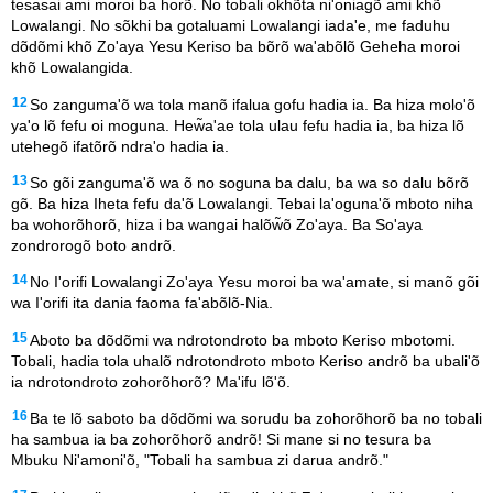
tesasai ami moroi ba horõ. No tobali okhõta ni'oniagõ ami khõ
Lowalangi. No sõkhi ba gotaluami Lowalangi iada'e, me faduhu
dõdõmi khõ Zo'aya Yesu Keriso ba bõrõ wa'abõlõ Geheha moroi
khõ Lowalangida.
12
So zanguma'õ wa tola manõ ifalua gofu hadia ia. Ba hiza molo'õ
ya'o lõ fefu oi moguna. Hew̃a'ae tola ulau fefu hadia ia, ba hiza lõ
utehegõ ifatõrõ ndra'o hadia ia.
13
So gõi zanguma'õ wa õ no soguna ba dalu, ba wa so dalu bõrõ
gõ. Ba hiza Iheta fefu da'õ Lowalangi. Tebai la'oguna'õ mboto niha
ba wohorõhorõ, hiza i ba wangai halõw̃õ Zo'aya. Ba So'aya
zondrorogõ boto andrõ.
14
No I'orifi Lowalangi Zo'aya Yesu moroi ba wa'amate, si manõ gõi
wa I'orifi ita dania faoma fa'abõlõ-Nia.
15
Aboto ba dõdõmi wa ndrotondroto ba mboto Keriso mbotomi.
Tobali, hadia tola uhalõ ndrotondroto mboto Keriso andrõ ba ubali'õ
ia ndrotondroto zohorõhorõ? Ma'ifu lõ'õ.
16
Ba te lõ saboto ba dõdõmi wa sorudu ba zohorõhorõ ba no tobali
ha sambua ia ba zohorõhorõ andrõ! Si mane si no tesura ba
Mbuku Ni'amoni'õ, "Tobali ha sambua zi darua andrõ."