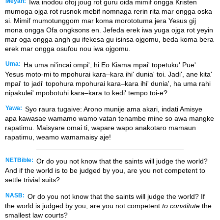
Meyah:
Iwa inodou ofoj joug rot guru oida mimif ongga Kristen
mumoga ojga rot rusnok mebif nomnaga rerin rita mar ongga oska
si. Mimif mumotunggom mar koma morototuma jera Yesus gij
mona ongga Ofa ongksons en. Jefeda erek iwa yuga ojga rot yeyin
mar oga ongga angh gu ifekesa gu isinsa ojgomu, beda koma bera
erek mar ongga osufou nou iwa ojgomu.
Uma:
Ha uma ni'incai ompi', hi Eo Kiama mpai' topetuku' Pue'
Yesus moto-mi to mpohurai kara–kara ihi' dunia' toi. Jadi', ane kita'
mpai' to jadi' topohura mpohurai kara–kara ihi' dunia', ha uma rahi
nipakulei' mpobotuhi kara–kara to kedi' tempo toi-e?
Yawa:
Syo raura tugaive: Arono munije ama akari, indati Amisye
apa kawasae wamamo wamo vatan tenambe mine so awa mangke
rapatimu. Maisyare omai ti, wapare wapo anakotaro mamaun
rapatimu, weamo wamamaisy aje!
NETBible:
Or do you not know that the saints will judge the world?
And if the world is to be judged by you, are you not competent to
settle trivial suits?
NASB:
Or do you not know that the saints will judge the world? If
the world is judged by you, are you not competent
to
constitute
the
smallest law courts?