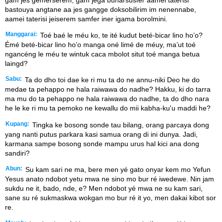
bastouya angtane aa jes gangge doksobilirim im nenennabe,
aamei taterisi jeiserem samfer iner igama borolmini.
Manggarai:
Toé baé le méu ko, te ité kudut beté-bicar lino ho’o?
Émé beté-bicar lino ho’o manga oné limé de méuy, ma’ut toé
ngancéng le méu te wintuk caca mbolot situt toé manga betua
laingd?
Sabu:
Ta do dho toi dae ke ri mu ta do ne annu-niki Deo he do
medae ta pehappo ne hala raiwawa do nadhe? Hakku, ki do tarra
ma mu do ta pehappo ne hala raiwawa do nadhe, ta do dho nara
he le ke ri mu ta pemoko ne kewallu do mii kabha-ku'u maddi he?
Kupang:
Tingka ke bosong sonde tau bilang, orang parcaya dong
yang nanti putus parkara kasi samua orang di ini dunya. Jadi,
karmana sampe bosong sonde mampu urus hal kici ana dong
sandiri?
Abun:
Su kam sari ne ma, bere men yé gato onyar kem mo Yefun
Yesus anato ndobot yetu mwa ne sino mo bur ré iwedewe. Nin jam
sukdu ne it, bado, nde, e? Men ndobot yé mwa ne su kam sari,
sane su ré sukmaskwa wokgan mo bur ré it yo, men dakai kibot sor
re.