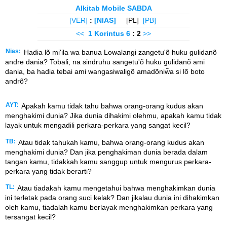
Alkitab Mobile SABDA
[VER]
:
[NIAS]
[PL]
[PB]
<<
1 Korintus
6
: 2
>>
Nias:
Hadia lõ mi'ila wa banua Lowalangi zangetu'õ huku gulidanõ
andre dania? Tobali, na sindruhu sangetu'õ huku gulidanõ ami
dania, ba hadia tebai ami wangasiwaligõ amadõniw̃a si lõ boto
andrõ?
AYT:
Apakah kamu tidak tahu bahwa orang-orang kudus akan
menghakimi dunia? Jika dunia dihakimi olehmu, apakah kamu tidak
layak untuk mengadili perkara-perkara yang sangat kecil?
TB:
Atau tidak tahukah kamu, bahwa orang-orang kudus akan
menghakimi dunia? Dan jika penghakiman dunia berada dalam
tangan kamu, tidakkah kamu sanggup untuk mengurus perkara-
perkara yang tidak berarti?
TL:
Atau tiadakah kamu mengetahui bahwa menghakimkan dunia
ini terletak pada orang suci kelak? Dan jikalau dunia ini dihakimkan
oleh kamu, tiadalah kamu berlayak menghakimkan perkara yang
tersangat kecil?