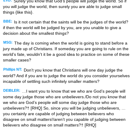
EVD:
Surely you know that God’s people will judge the world. So if
you will judge the world, then surely you are able to judge small
things {like this}.
BBE:
Is it not certain that the saints will be the judges of the world?
if then the world will be judged by you, are you unable to give a
decision about the smallest things?
MSG:
The day is coming when the world is going to stand before a
jury made up of Christians. If someday you are going to rule on the
world's fate, wouldn't it be a good idea to practice on some of these
smaller cases?
Phillips NT:
Don't you know that Christians will one day judge the
world? And if you are to judge the world do you consider yourselves
incapable of settling such infinitely smaller matters?
DEIBLER:
…I want you to know that we who are God’s people will
some day judge those who are unbelievers./Do not you know that
we who are God’s people will some day judge those who are
unbelievers?† [RHQ] So, since you will be judging unbelievers, …
you certainly are capable of judging between believers who
disagree on small matters!/aren’t you capable of judging between
believers who disagree on small matters?† [RHQ]