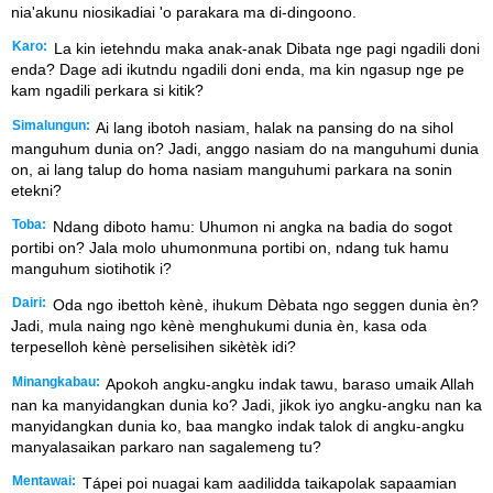
nia'akunu niosikadiai 'o parakara ma di-dingoono.
Karo:
La kin ietehndu maka anak-anak Dibata nge pagi ngadili doni
enda? Dage adi ikutndu ngadili doni enda, ma kin ngasup nge pe
kam ngadili perkara si kitik?
Simalungun:
Ai lang ibotoh nasiam, halak na pansing do na sihol
manguhum dunia on? Jadi, anggo nasiam do na manguhumi dunia
on, ai lang talup do homa nasiam manguhumi parkara na sonin
etekni?
Toba:
Ndang diboto hamu: Uhumon ni angka na badia do sogot
portibi on? Jala molo uhumonmuna portibi on, ndang tuk hamu
manguhum siotihotik i?
Dairi:
Oda ngo ibettoh kènè, ihukum Dèbata ngo seggen dunia èn?
Jadi, mula naing ngo kènè menghukumi dunia èn, kasa oda
terpeselloh kènè perselisihen sikètèk idi?
Minangkabau:
Apokoh angku-angku indak tawu, baraso umaik Allah
nan ka manyidangkan dunia ko? Jadi, jikok iyo angku-angku nan ka
manyidangkan dunia ko, baa mangko indak talok di angku-angku
manyalasaikan parkaro nan sagalemeng tu?
Mentawai:
Tápei poi nuagai kam aadilidda taikapolak sapaamian