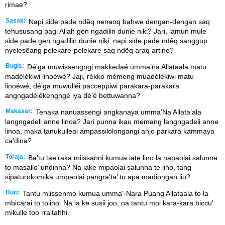
rimae?
Sasak:
Napi side pade ndẽq nenaoq bahwe dengan-dengan saq
tehususang bagi Allah gen ngadilin dunie niki? Jari, lamun mule
side pade gen ngadilin dunie niki, napi side pade ndẽq sanggup
nyelesẽang pelekare-pelekare saq ndẽq araq artine?
Bugis:
Dé’ga muwissengngi makkedaé umma’na Allataala matu
madélékiwi linoéwé? Jaji, rékko mémeng muadélékiwi matu
linoéwé, dé’ga muwulléi pacceppiwi parakara-parakara
angngadélékengngé iya dé’é bettuwanna?
Makasar:
Tenaka nanuassengi angkanaya umma’Na Allata’ala
langngadeli anne linoa? Jari punna ikau memang langngadeli anne
linoa, maka tanukulleai ampassilolongangi anjo parkara kammaya
ca’dina?
Toraja:
Ba’tu tae’raka miissanni kumua iate lino la napaolai salunna
to masallo’ undinna? Na iake mipaolai salunna te lino, tang
sipaturokomika umpaolai pangra’ta’ tu apa madiongan liu?
Duri:
Tantu miissenmo kumua umma'-Nara Puang Allataala to la
mbicarai to tolino. Na ia ke susii joo, na tantu moi kara-kara biccu'
mikulle too rra'tahhi.