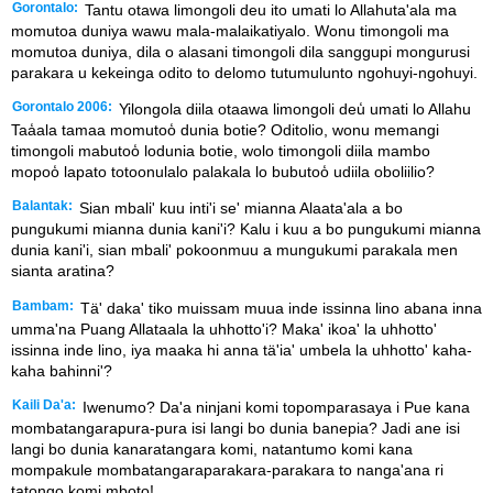
Gorontalo:
Tantu otawa limongoli deu ito umati lo Allahuta'ala ma
momutoa duniya wawu mala-malaikatiyalo. Wonu timongoli ma
momutoa duniya, dila o alasani timongoli dila sanggupi mongurusi
parakara u kekeinga odito to delomo tutumulunto ngohuyi-ngohuyi.
Gorontalo 2006:
Yilongola diila otaawa limongoli deu̒ umati lo Allahu
Taa̒ala tamaa momutoo̒ dunia botie? Oditolio, wonu memangi
timongoli mabutoo̒ lodunia botie, wolo timongoli diila mambo
mopoo̒ lapato totoonulalo palakala lo bubutoo̒ udiila oboliilio?
Balantak:
Sian mbali' kuu inti'i se' mianna Alaata'ala a bo
pungukumi mianna dunia kani'i? Kalu i kuu a bo pungukumi mianna
dunia kani'i, sian mbali' pokoonmuu a mungukumi parakala men
sianta aratina?
Bambam:
Tä' daka' tiko muissam muua inde issinna lino abana inna
umma'na Puang Allataala la uhhotto'i? Maka' ikoa' la uhhotto'
issinna inde lino, iya maaka hi anna tä'ia' umbela la uhhotto' kaha-
kaha bahinni'?
Kaili Da'a:
Iwenumo? Da'a ninjani komi topomparasaya i Pue kana
mombatangarapura-pura isi langi bo dunia banepia? Jadi ane isi
langi bo dunia kanaratangara komi, natantumo komi kana
mompakule mombatangaraparakara-parakara to nanga'ana ri
tatongo komi mboto!