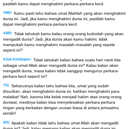
pastilah kamu dapat menghakimi perkara-perkara kecil.
VMD:
Kamu pasti tahu bahwa umat Allahlah yang akan menghakimi
dunia ini. Jadi, jika kamu menghakimi dunia ini, pastilah kamu
dapat menghakimi perkara-perkara kecil.
AMD:
Tidak tahukah kamu kalau orang-orang kuduslah yang akan
mengadili dunia? Jadi, jika dunia akan kamu hakimi, tidak
mampukah kamu menghakimi masalah-masalah yang sepele
seperti ini?
Kitab Kehidupan:
Tidak tahukah kalian bahwa suatu hari nanti kita
sebagai umat Allah akan mengadili dunia ini? Kalau kalian akan
mengadili dunia, masa kalian tidak sanggup mengurus perkara-
perkara kecil seperti ini?
TSI:
Seharusnya kalian tahu bahwa kita, umat yang sudah
disucikan, akan menghakimi dunia ini, bahkan menghakimi para
malaikat! Nah, karena kita kelak menjadi hakim atas orang-orang
duniawi, mestinya kalian bisa menyelesaikan perkara-perkara
ringan yang berkaitan dengan urusan biasa di antara jemaatmu
sendiri!
BIS:
Apakah kalian tidak tahu bahwa umat Allah akan mengadili
dunia ini? Jadi, kalau memang kalian akan mengadili dunia ini,