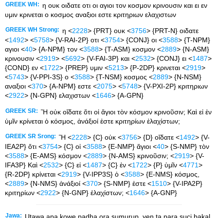
GREEK WH:
η ουκ οιδατε οτι οι αγιοι τον κοσμον κρινουσιν και ει εν
υμιν κρινεται ο κοσμος αναξιοι εστε κριτηριων ελαχιστων
GREEK WH Strong:
η <
2228
> {PRT} ουκ <
3756
> {PRT-N} οιδατε
<
1492
> <
5758
> {V-RAI-2P} οτι <
3754
> {CONJ} οι <
3588
> {T-NPM}
αγιοι <
40
> {A-NPM} τον <
3588
> {T-ASM} κοσμον <
2889
> {N-ASM}
κρινουσιν <
2919
> <
5692
> {V-FAI-3P} και <
2532
> {CONJ} ει <
1487
>
{COND} εν <
1722
> {PREP} υμιν <
5213
> {P-2DP} κρινεται <
2919
>
<
5743
> {V-PPI-3S} ο <
3588
> {T-NSM} κοσμος <
2889
> {N-NSM}
αναξιοι <
370
> {A-NPM} εστε <
2075
> <
5748
> {V-PXI-2P} κριτηριων
<
2922
> {N-GPN} ελαχιστων <
1646
> {A-GPN}
GREEK SR:
Ἢ οὐκ οἴδατε ὅτι οἱ ἅγιοι τὸν κόσμον κρινοῦσιν; Καὶ εἰ ἐν
ὑμῖν κρίνεται ὁ κόσμος, ἀνάξιοί ἐστε κριτηρίων ἐλαχίστων;
GREEK SR Srong:
Ἢ <
2228
> {C} οὐκ <
3756
> {D} οἴδατε <
1492
> {V-
IEA2P} ὅτι <
3754
> {C} οἱ <
3588
> {E-NMP} ἅγιοι <
40
> {S-NMP} τὸν
<
3588
> {E-AMS} κόσμον <
2889
> {N-AMS} κρινοῦσιν; <
2919
> {V-
IFA3P} Καὶ <
2532
> {C} εἰ <
1487
> {C} ἐν <
1722
> {P} ὑμῖν <
4771
>
{R-2DP} κρίνεται <
2919
> {V-IPP3S} ὁ <
3588
> {E-NMS} κόσμος,
<
2889
> {N-NMS} ἀνάξιοί <
370
> {S-NMP} ἐστε <
1510
> {V-IPA2P}
κριτηρίων <
2922
> {N-GNP} ἐλαχίστων; <
1646
> {A-GNP}
Jawa:
Utawa apa kowe padha ora sumurup, yen ta para suci bakal