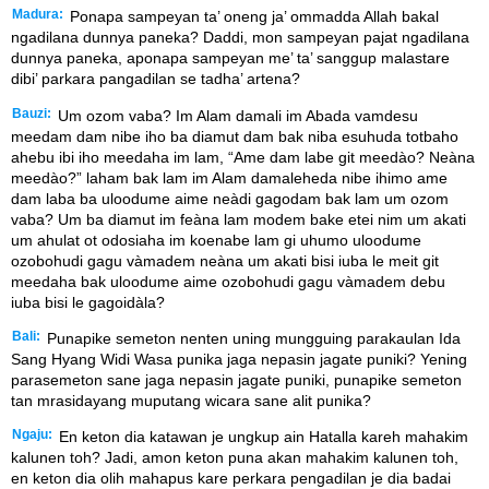
Madura:
Ponapa sampeyan ta’ oneng ja’ ommadda Allah bakal
ngadilana dunnya paneka? Daddi, mon sampeyan pajat ngadilana
dunnya paneka, aponapa sampeyan me’ ta’ sanggup malastare
dibi’ parkara pangadilan se tadha’ artena?
Bauzi:
Um ozom vaba? Im Alam damali im Abada vamdesu
meedam dam nibe iho ba diamut dam bak niba esuhuda totbaho
ahebu ibi iho meedaha im lam, “Ame dam labe git meedào? Neàna
meedào?” laham bak lam im Alam damaleheda nibe ihimo ame
dam laba ba uloodume aime neàdi gagodam bak lam um ozom
vaba? Um ba diamut im feàna lam modem bake etei nim um akati
um ahulat ot odosiaha im koenabe lam gi uhumo uloodume
ozobohudi gagu vàmadem neàna um akati bisi iuba le meit git
meedaha bak uloodume aime ozobohudi gagu vàmadem debu
iuba bisi le gagoidàla?
Bali:
Punapike semeton nenten uning mungguing parakaulan Ida
Sang Hyang Widi Wasa punika jaga nepasin jagate puniki? Yening
parasemeton sane jaga nepasin jagate puniki, punapike semeton
tan mrasidayang muputang wicara sane alit punika?
Ngaju:
En keton dia katawan je ungkup ain Hatalla kareh mahakim
kalunen toh? Jadi, amon keton puna akan mahakim kalunen toh,
en keton dia olih mahapus kare perkara pengadilan je dia badai