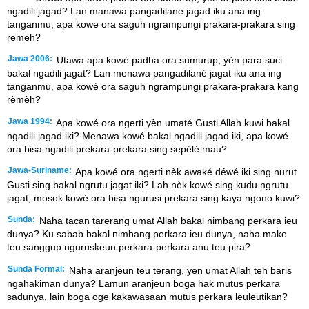
ngadili jagad? Lan manawa pangadilane jagad iku ana ing
tanganmu, apa kowe ora saguh ngrampungi prakara-prakara sing
remeh?
Jawa 2006:
Utawa apa kowé padha ora sumurup, yèn para suci
bakal ngadili jagat? Lan menawa pangadilané jagat iku ana ing
tanganmu, apa kowé ora saguh ngrampungi prakara-prakara kang
rèmèh?
Jawa 1994:
Apa kowé ora ngerti yèn umaté Gusti Allah kuwi bakal
ngadili jagad iki? Menawa kowé bakal ngadili jagad iki, apa kowé
ora bisa ngadili prekara-prekara sing sepélé mau?
Jawa-Suriname:
Apa kowé ora ngerti nèk awaké déwé iki sing nurut
Gusti sing bakal ngrutu jagat iki? Lah nèk kowé sing kudu ngrutu
jagat, mosok kowé ora bisa ngurusi prekara sing kaya ngono kuwi?
Sunda:
Naha tacan tarerang umat Allah bakal nimbang perkara ieu
dunya? Ku sabab bakal nimbang perkara ieu dunya, naha make
teu sanggup nguruskeun perkara-perkara anu teu pira?
Sunda Formal:
Naha aranjeun teu terang, yen umat Allah teh baris
ngahakiman dunya? Lamun aranjeun boga hak mutus perkara
sadunya, lain boga oge kakawasaan mutus perkara leuleutikan?