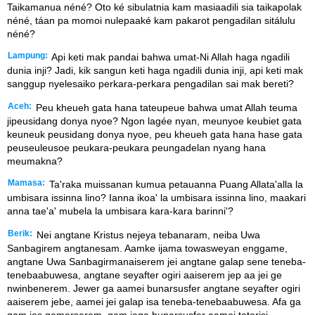
Taikamanua néné? Oto ké sibulatnia kam masiaadili sia taikapolak
néné, táan pa momoi nulepaaké kam pakarot pengadilan sitálulu
néné?
Lampung:
Api keti mak pandai bahwa umat-Ni Allah haga ngadili
dunia inji? Jadi, kik sangun keti haga ngadili dunia inji, api keti mak
sanggup nyelesaiko perkara-perkara pengadilan sai mak bereti?
Aceh:
Peu kheueh gata hana tateupeue bahwa umat Allah teuma
jipeusidang donya nyoe? Ngon lagée nyan, meunyoe keubiet gata
keuneuk peusidang donya nyoe, peu kheueh gata hana hase gata
peuseuleusoe peukara-peukara peungadelan nyang hana
meumakna?
Mamasa:
Ta'raka muissanan kumua petauanna Puang Allata'alla la
umbisara issinna lino? Ianna ikoa' la umbisara issinna lino, maakari
anna tae'a' mubela la umbisara kara-kara barinni'?
Berik:
Nei angtane Kristus nejeya tebanaram, neiba Uwa
Sanbagirem angtanesam. Aamke ijama towasweyan enggame,
angtane Uwa Sanbagirmanaiserem jei angtane galap sene teneba-
tenebaabuwesa, angtane seyafter ogiri aaiserem jep aa jei ge
nwinbenerem. Jewer ga aamei bunarsusfer angtane seyafter ogiri
aaiserem jebe, aamei jei galap isa teneba-tenebaabuwesa. Afa ga
gam jes gemerserem, gam jega bunarsusfer aamei taterisi