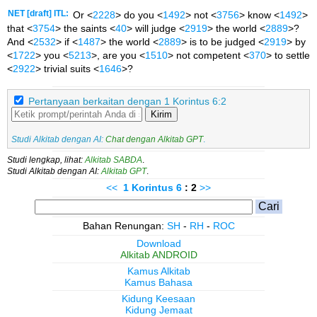
NET [draft] ITL:
Or <
2228
> do you <
1492
> not <
3756
> know <
1492
>
that <
3754
> the saints <
40
> will judge <
2919
> the world <
2889
>?
And <
2532
> if <
1487
> the world <
2889
> is to be judged <
2919
> by
<
1722
> you <
5213
>, are you <
1510
> not competent <
370
> to settle
<
2922
> trivial suits <
1646
>?
Pertanyaan berkaitan dengan 1 Korintus 6:2
Kirim
Studi Alkitab dengan AI:
Chat dengan Alkitab GPT
.
Studi lengkap, lihat:
Alkitab SABDA
.
Studi Alkitab dengan AI:
Alkitab GPT
.
<<
1 Korintus
6
: 2
>>
Bahan Renungan:
SH
-
RH
-
ROC
Download
Alkitab ANDROID
Kamus Alkitab
Kamus Bahasa
Kidung Keesaan
Kidung Jemaat