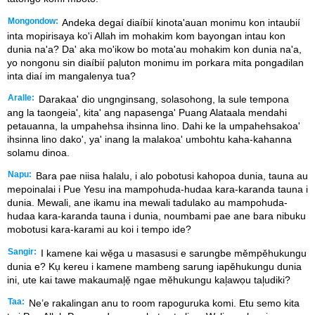
Mongondow:
Andeka degaí diaíbií kinota'auan monimu kon intaubií
inta mopirisaya ko'i Allah im mohakim kom bayongan intau kon
dunia na'a? Da' aka mo'ikow bo mota'au mohakim kon dunia na'a,
yo nongonu sin diaíbií paḷuton monimu im porkara mita pongadilan
inta diaí im mangalenya tua?
Aralle:
Darakaa' dio ungnginsang, solasohong, la sule tempona
ang la taongeia', kita' ang napasenga' Puang Alataala mendahi
petauanna, la umpahehsa ihsinna lino. Dahi ke la umpahehsakoa'
ihsinna lino dako', ya' inang la malakoa' umbohtu kaha-kahanna
solamu dinoa.
Napu:
Bara pae niisa halalu, i alo pobotusi kahopoa dunia, tauna au
mepoinalai i Pue Yesu ina mampohuda-hudaa kara-karanda tauna i
dunia. Mewali, ane ikamu ina mewali tadulako au mampohuda-
hudaa kara-karanda tauna i dunia, noumbami pae ane bara nibuku
mobotusi kara-karami au koi i tempo ide?
Sangir:
I kamene kai wẹ̌ga u masasusi e sarungbe měmpěhukungu
dunia e? Kụ kereu i kamene mambeng sarung iapěhukungu dunia
ini, ute kai tawe makaumal᷊ẹ̌ ngae měhukungu kal᷊awọu tal᷊udiki?
Taa:
Ne’e rakalingan anu to room rapoguruka komi. Etu semo kita