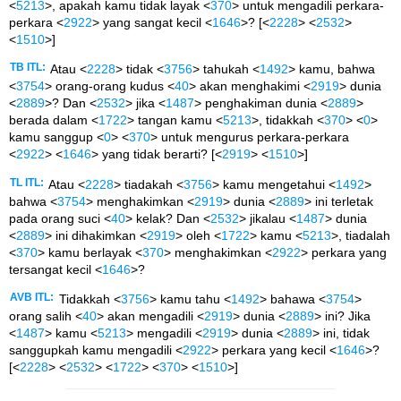
<
5213
>, apakah kamu tidak layak <
370
> untuk mengadili perkara-
perkara <
2922
> yang sangat kecil <
1646
>? [<
2228
> <
2532
>
<
1510
>]
TB ITL:
Atau <
2228
> tidak <
3756
> tahukah <
1492
> kamu, bahwa
<
3754
> orang-orang kudus <
40
> akan menghakimi <
2919
> dunia
<
2889
>? Dan <
2532
> jika <
1487
> penghakiman dunia <
2889
>
berada dalam <
1722
> tangan kamu <
5213
>, tidakkah <
370
> <
0
>
kamu sanggup <
0
> <
370
> untuk mengurus perkara-perkara
<
2922
> <
1646
> yang tidak berarti? [<
2919
> <
1510
>]
TL ITL:
Atau <
2228
> tiadakah <
3756
> kamu mengetahui <
1492
>
bahwa <
3754
> menghakimkan <
2919
> dunia <
2889
> ini terletak
pada orang suci <
40
> kelak? Dan <
2532
> jikalau <
1487
> dunia
<
2889
> ini dihakimkan <
2919
> oleh <
1722
> kamu <
5213
>, tiadalah
<
370
> kamu berlayak <
370
> menghakimkan <
2922
> perkara yang
tersangat kecil <
1646
>?
AVB ITL:
Tidakkah <
3756
> kamu tahu <
1492
> bahawa <
3754
>
orang salih <
40
> akan mengadili <
2919
> dunia <
2889
> ini? Jika
<
1487
> kamu <
5213
> mengadili <
2919
> dunia <
2889
> ini, tidak
sanggupkah kamu mengadili <
2922
> perkara yang kecil <
1646
>?
[<
2228
> <
2532
> <
1722
> <
370
> <
1510
>]