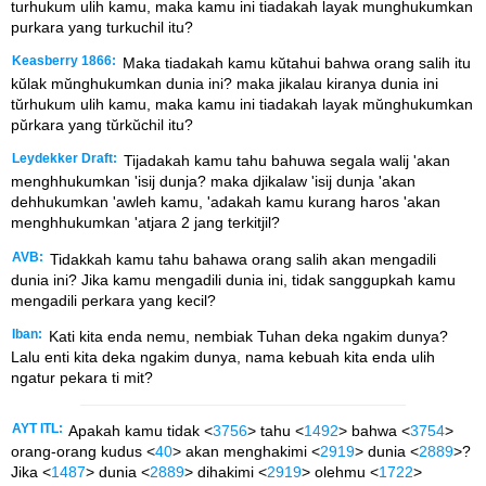
turhukum ulih kamu, maka kamu ini tiadakah layak munghukumkan
purkara yang turkuchil itu?
Keasberry 1866:
Maka tiadakah kamu kŭtahui bahwa orang salih itu
kŭlak mŭnghukumkan dunia ini? maka jikalau kiranya dunia ini
tŭrhukum ulih kamu, maka kamu ini tiadakah layak mŭnghukumkan
pŭrkara yang tŭrkŭchil itu?
Leydekker Draft:
Tijadakah kamu tahu bahuwa segala walij 'akan
menghhukumkan 'isij dunja? maka djikalaw 'isij dunja 'akan
dehhukumkan 'awleh kamu, 'adakah kamu kurang haros 'akan
menghhukumkan 'atjara 2 jang terkitjil?
AVB:
Tidakkah kamu tahu bahawa orang salih akan mengadili
dunia ini? Jika kamu mengadili dunia ini, tidak sanggupkah kamu
mengadili perkara yang kecil?
Iban:
Kati kita enda nemu, nembiak Tuhan deka ngakim dunya?
Lalu enti kita deka ngakim dunya, nama kebuah kita enda ulih
ngatur pekara ti mit?
AYT ITL:
Apakah kamu tidak <
3756
> tahu <
1492
> bahwa <
3754
>
orang-orang kudus <
40
> akan menghakimi <
2919
> dunia <
2889
>?
Jika <
1487
> dunia <
2889
> dihakimi <
2919
> olehmu <
1722
>