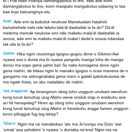
to i Pue Allah Puenya damangabotus to lino. Wali ane komi
damangabotus to lino, komi masipato mangabotus palaong to taa
bae kojo batuanginya etu.
Rote:
Ade emi ta bubuluk neukose Manetualain hataholi
kamahehele nala nde laketu-lala'di daebafak ia fa do? Da'di
metema memak neukose emi nde maketu-mala'di daebafak ia
soona, ade emi ta maketu-mala'di mabe'i dede'a sosoa-ndandaa
tak sila la fa do?
Galela:
Hika ngini niosininga igogou-gogou done o Gikimoi Awi
nyawa asa o dunia ma bi nyawa yangodu manga loha de manga
dorou ma sopo gena yahiri bai! So nako komagena done ngini
gena niahiri, de bilasu ngini lo nianako igogou o orasi manena de o
gangamo nia sidongirabaka gena maro o galaki qatotubusowa de
ma ngale ihiwa, so aku niatailako de niahiri.
Yali, Angguruk:
Ap kinangmon obog toho unggum unubam werehon
kong turuk lamuhup ulug Allahn wene onoluk inap in enebuhu ane
ari hit henepeleg? Hiren ap obog toho unggum unubam werehon
kong turuk lamuhup ulug Allahn in henebuhu angge famen unggum
toron pilingguk fug teg lahep?
Tabaru:
Ngini ma rai nianakokau 'ato ma Jo'oungu ma Dutu 'awi
'umati 'asa yahakimi 'o nyawa 'o duniaka ne'ena! Ngini ma rai