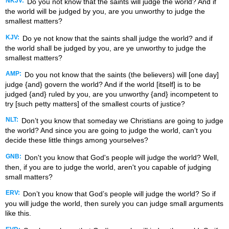
NKJV:
Do you not know that the saints will judge the world? And if
the world will be judged by you, are you unworthy to judge the
smallest matters?
KJV:
Do ye not know that the saints shall judge the world? and if
the world shall be judged by you, are ye unworthy to judge the
smallest matters?
AMP:
Do you not know that the saints (the believers) will [one day]
judge {and} govern the world? And if the world [itself] is to be
judged {and} ruled by you, are you unworthy {and} incompetent to
try [such petty matters] of the smallest courts of justice?
NLT:
Don’t you know that someday we Christians are going to judge
the world? And since you are going to judge the world, can’t you
decide these little things among yourselves?
GNB:
Don't you know that God's people will judge the world? Well,
then, if you are to judge the world, aren't you capable of judging
small matters?
ERV:
Don’t you know that God’s people will judge the world? So if
you will judge the world, then surely you can judge small arguments
like this.