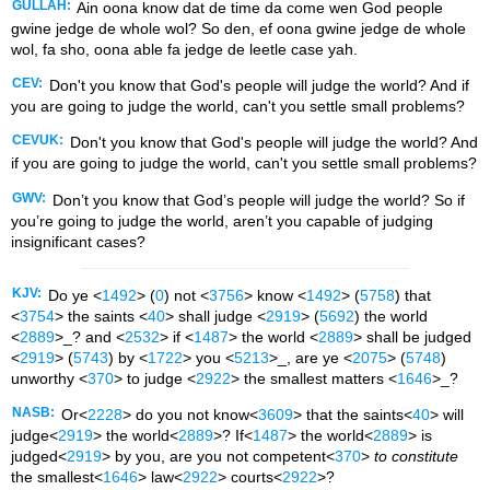
GULLAH:
Ain oona know dat de time da come wen God people
gwine jedge de whole wol? So den, ef oona gwine jedge de whole
wol, fa sho, oona able fa jedge de leetle case yah.
CEV:
Don't you know that God's people will judge the world? And if
you are going to judge the world, can't you settle small problems?
CEVUK:
Don't you know that God's people will judge the world? And
if you are going to judge the world, can't you settle small problems?
GWV:
Don’t you know that God’s people will judge the world? So if
you’re going to judge the world, aren’t you capable of judging
insignificant cases?
KJV:
Do ye <
1492
> (
0
) not <
3756
> know <
1492
> (
5758
) that
<
3754
> the saints <
40
> shall judge <
2919
> (
5692
) the world
<
2889
>_? and <
2532
> if <
1487
> the world <
2889
> shall be judged
<
2919
> (
5743
) by <
1722
> you <
5213
>_, are ye <
2075
> (
5748
)
unworthy <
370
> to judge <
2922
> the smallest matters <
1646
>_?
NASB:
Or<
2228
> do you not know<
3609
> that the saints<
40
> will
judge<
2919
> the world<
2889
>? If<
1487
> the world<
2889
> is
judged<
2919
> by you, are you not competent<
370
>
to
constitute
the smallest<
1646
> law<
2922
> courts<
2922
>?