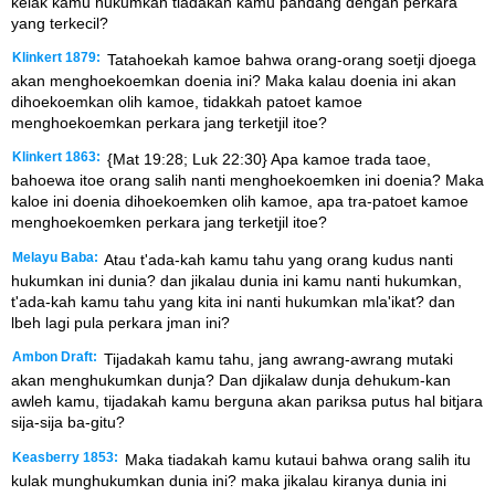
kelak kamu hukumkan tiadakah kamu pandang dengan perkara
yang terkecil?
Klinkert 1879:
Tatahoekah kamoe bahwa orang-orang soetji djoega
akan menghoekoemkan doenia ini? Maka kalau doenia ini akan
dihoekoemkan olih kamoe, tidakkah patoet kamoe
menghoekoemkan perkara jang terketjil itoe?
Klinkert 1863:
{Mat 19:28; Luk 22:30} Apa kamoe trada taoe,
bahoewa itoe orang salih nanti menghoekoemken ini doenia? Maka
kaloe ini doenia dihoekoemken olih kamoe, apa tra-patoet kamoe
menghoekoemken perkara jang terketjil itoe?
Melayu Baba:
Atau t'ada-kah kamu tahu yang orang kudus nanti
hukumkan ini dunia? dan jikalau dunia ini kamu nanti hukumkan,
t'ada-kah kamu tahu yang kita ini nanti hukumkan mla'ikat? dan
lbeh lagi pula perkara jman ini?
Ambon Draft:
Tijadakah kamu tahu, jang awrang-awrang mutaki
akan menghukumkan dunja? Dan djikalaw dunja dehukum-kan
awleh kamu, tijadakah kamu berguna akan pariksa putus hal bitjara
sija-sija ba-gitu?
Keasberry 1853:
Maka tiadakah kamu kutaui bahwa orang salih itu
kulak munghukumkan dunia ini? maka jikalau kiranya dunia ini