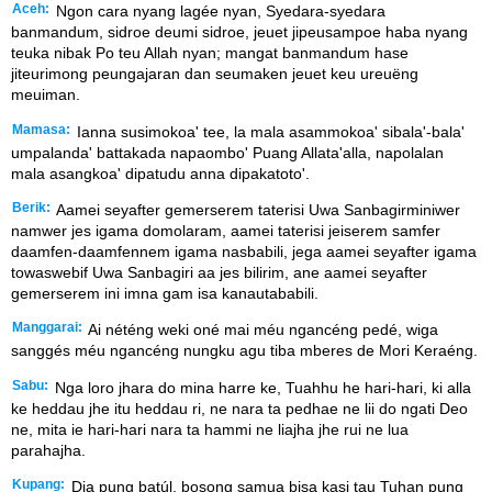
Aceh:
Ngon cara nyang lagée nyan, Syedara-syedara
banmandum, sidroe deumi sidroe, jeuet jipeusampoe haba nyang
teuka nibak Po teu Allah nyan; mangat banmandum hase
jiteurimong peungajaran dan seumaken jeuet keu ureuëng
meuiman.
Mamasa:
Ianna susimokoa' tee, la mala asammokoa' sibala'-bala'
umpalanda' battakada napaombo' Puang Allata'alla, napolalan
mala asangkoa' dipatudu anna dipakatoto'.
Berik:
Aamei seyafter gemerserem taterisi Uwa Sanbagirminiwer
namwer jes igama domolaram, aamei taterisi jeiserem samfer
daamfen-daamfennem igama nasbabili, jega aamei seyafter igama
towaswebif Uwa Sanbagiri aa jes bilirim, ane aamei seyafter
gemerserem ini imna gam isa kanautababili.
Manggarai:
Ai néténg weki oné mai méu ngancéng pedé, wiga
sanggés méu ngancéng nungku agu tiba mberes de Mori Keraéng.
Sabu:
Nga loro jhara do mina harre ke, Tuahhu he hari-hari, ki alla
ke heddau jhe itu heddau ri, ne nara ta pedhae ne lii do ngati Deo
ne, mita ie hari-hari nara ta hammi ne liajha jhe rui ne lua
parahajha.
Kupang:
Dia pung batúl, bosong samua bisa kasi tau Tuhan pung