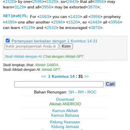
<
1520
> by one<
2596
><
1520
>, so<
2443
> that all<
3956
> may
learn<
3129
> and all<
3956
> may be exhorted<
3870
>;
NET [draft] ITL:
For <
1063
> you can <
1410
> all <
3956
> prophesy
<
4395
> one after another <
2596
> <
1520
>, so <
2443
> all <
3956
>
can learn <
3129
> and <
2532
> be encouraged <
3870
>.
Pertanyaan berkaitan dengan 1 Korintus 14:31
Kirim
Studi Alkitab dengan AI:
Chat dengan Alkitab GPT
.
Studi lengkap, lihat:
Alkitab SABDA
.
Studi Alkitab dengan AI:
Alkitab GPT
.
<<
1 Korintus
14
: 31
>>
Bahan Renungan:
SH
-
RH
-
ROC
Download
Alkitab ANDROID
Kamus Alkitab
Kamus Bahasa
Kidung Keesaan
Kidung Jemaat