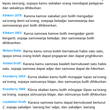
lepas seorang, supaya kamu sekalian orang mendapat pelajaran
dan sekalinya dihiburkan.
Klinkert 1879:
Karena kamoe sakalian pon bolih mengadjar
sa'orang demi sa'orang, soepaja beladjar samoewanja dan
samoewanja pon bolih dihiboerkan.
Klinkert 1863:
Karna samowa kamoe bolih mengadjar ganti-
berganti, sopaja samowanja beladjar, dan samowanja bolih
dihiboerken.
Melayu Baba:
Kerna kamu smoa boleh bernabuat habis satu satu,
spaya smoa orang boleh dapat pngajaran dan dapat pnghiburan.
Ambon Draft:
Karana kamu samowa bawleh bernubuwet satu habis
satu, sopaja samowa dapat adjar dan samowa dapat de-hiborkan.
Keasberry 1853:
Kurna skalian kamu bulih mungajar lupas sa'orang
sa'orang, supaya samuanya blajar, dan samuanya bulih dihiburkan.
Keasberry 1866:
Kŭrna skalian kamu bulih mŭngajar lŭpas sa’orang
sa’orang, supaya sŭmuanya blajar, dan sŭmuanya bulih dihiburkan.
Leydekker Draft:
Karana samowa kamu dapat bernubuwet berturut
2, sopaja sakalijen 'awrang ber`adjar, dan sakalijen 'awrang