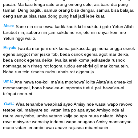
pasán. Ma kasi tenga satu orang omong dolo, ais baru dia pung
tamán. Deng bagitu, samua orang bisa dengar, samua bisa balajar,
deng samua bisa rasa dong pung hati jadi lebe kuat.
Abun:
Sane nin sino eswa kadik-kadik ki bi sukdu-i gato Yefun Allah
tarubot nin, subere nin jam sukdu ne rer, ete nin onyar kem mo
Yefun nggi wai o.
Meyah:
Iwa ita mar jeni erek koma jeskaseda gij mona ongga osnok
egens anggot mar jeska fob, beda osnok egema agot mar deika,
beda osnok egema deika. Iwa ita erek koma jeskaseda rusnok
nomnaga tein rimeg rot fogora rudou emebriyi gij mar koma tein.
Noba rua tein rimeita rudou ahais rot ojgomuja.
Uma:
Ane hewa toe-koi, ma'ala mpohowa' lolita Alata'ala omea-koi
momesampei, bona hawe'ea-ni mporata tudui' pai' hawe'ea-ni
te'apui nono-ni.
Yawa:
Wea tenambe weapirati ayao Amisy nde wasai wapo ravovo
tetebe kai, maisyare so: vatan inta po apa ayao Amisyo nde ai
raura wusyimbe, umba vatano kaije po apa raura nakato. Wapo
rave maisyare wemaisy indamu wapo anugano Amisy mansanyao
muno vatan tenambe awa anave raijasea mbambunin.