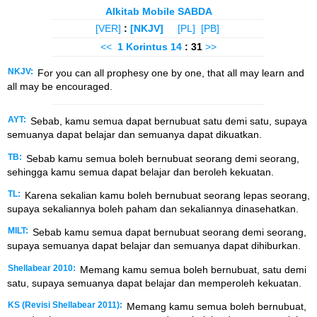
Alkitab Mobile SABDA
[VER]
:
[NKJV]
[PL]
[PB]
<<
1 Korintus
14
: 31
>>
NKJV:
For you can all prophesy one by one, that all may learn and
all may be encouraged.
AYT:
Sebab, kamu semua dapat bernubuat satu demi satu, supaya
semuanya dapat belajar dan semuanya dapat dikuatkan.
TB:
Sebab kamu semua boleh bernubuat seorang demi seorang,
sehingga kamu semua dapat belajar dan beroleh kekuatan.
TL:
Karena sekalian kamu boleh bernubuat seorang lepas seorang,
supaya sekaliannya boleh paham dan sekaliannya dinasehatkan.
MILT:
Sebab kamu semua dapat bernubuat seorang demi seorang,
supaya semuanya dapat belajar dan semuanya dapat dihiburkan.
Shellabear 2010:
Memang kamu semua boleh bernubuat, satu demi
satu, supaya semuanya dapat belajar dan memperoleh kekuatan.
KS (Revisi Shellabear 2011):
Memang kamu semua boleh bernubuat,