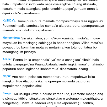
bala' umpalanda' indo kada napalosaiangkoa' Puang Allataala,
nasuhum mala asangkoa' pole' untahima pepa'guhuam anna la
dipakatoto'a' penabammu.
Kaili Da'a:
Komi pura-pura mamala mompasimbayu tesa nggari ja'i
Puemosimpaliu samba'a bo samba'a ala pura-pura topomparasaya
mamalarapatuduki bo rapakaroso.
Mongondow:
Sin aka natua, yo mo'ikow komintan, mota'au moyo-
moyoḷuan im mosingog sahingga in habar nongkon i Allah mota'au
poyaput; bo komintan mota'au motarima kon totunduí tatua bo
modugang im pirisaya.
Aralle:
Ponna ke la umpanoaia', ya' mala asangkoa' sibala'-bala'
untula' pangngelo'na Puang Alataala lambi' ingkämmua' untahimbo
pepaturu anna ingkänna inahammua' dipamatoto' asang.
Napu:
Ane nodo, peisakau mombehuru-huru mopahawe lolita
hangko i Pue Ala, bona ikamu ope-ope molambi paturo au
mopakaroho pepoinalaimi.
Sangir:
Kụ ual᷊ingu kawe tundune kerene ute, i kamene manga anạ
u sěmbaụ kěbị e, sěngkatau-sěngkatau e wotonge makapěhabaru
hengetangu Mawu e; tadeạu kěbị e makapěnarimạ u těntiro,