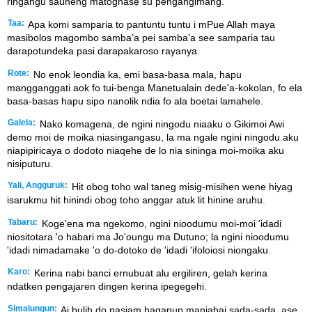
ringangu sauneng matoghasẹ̌ su pěngangimang.
Taa:
Apa komi samparia to pantuntu tuntu i mPue Allah maya
masibolos magombo samba’a pei samba’a see samparia tau
darapotundeka pasi darapakaroso rayanya.
Rote:
No enok leondia ka, emi basa-basa mala, hapu
mangganggati aok fo tui-benga Manetualain dede'a-kokolan, fo ela
basa-basas hapu sipo nanolik ndia fo ala boetai lamahele.
Galela:
Nako komagena, de ngini ningodu niaaku o Gikimoi Awi
demo moi de moika niasingangasu, la ma ngale ngini ningodu aku
niapipiricaya o dodoto niaqehe de lo nia sininga moi-moika aku
nisiputuru.
Yali, Angguruk:
Hit obog toho wal taneg misig-misihen wene hiyag
isarukmu hit hinindi obog toho anggar atuk lit hinine aruhu.
Tabaru:
Koge'ena ma ngekomo, ngini nioodumu moi-moi 'idadi
niositotara 'o habari ma Jo'oungu ma Dutuno; la ngini nioodumu
'idadi nimadamake 'o do-dotoko de 'idadi 'ifoloiosi niongaku.
Karo:
Kerina nabi banci ernubuat alu ergiliren, gelah kerina
ndatken pengajaren dingen kerina ipegegehi.
Simalungun:
Ai bulih do nasiam haganup manjahai sada-sada, ase