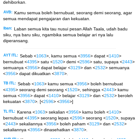
dehiborkan.
AVB:
Kamu semua boleh bernubuat, seorang demi seorang, agar
semua mendapat pengajaran dan kekuatan.
Iban:
Laban semua kita tau nusui pesan Allah Taala, udah badu
siku, nya baru siku, ngambika semua belajar ari nya lalu
diperansang.
AYT ITL:
Sebab <
1063
>, kamu semua <
3956
> dapat <
1410
>
bernubuat <
4395
> satu <
1520
> demi <
2596
> satu, supaya <
2443
>
semuanya <
3956
> dapat belajar <
3129
> dan <
2532
> semuanya
<
3956
> dapat dikuatkan <
3870
>.
TB ITL:
Sebab <
1063
> kamu semua <
3956
> boleh bernubuat
<
4395
> seorang demi seorang <
1520
>, sehingga <
2443
> kamu
semua <
3956
> dapat <
1410
> belajar <
3129
> dan <
2532
> beroleh
kekuatan <
3870
>. [<
2596
> <
3956
>]
TL ITL:
Karena <
1063
> sekalian <
3956
> kamu boleh <
1410
>
bernubuat <
4395
> seorang lepas <
2596
> seorang <
1520
>, supaya
<
2443
> sekaliannya <
3956
> boleh paham <
3129
> dan <
2532
>
sekaliannya <
3956
> dinasehatkan <
3870
>.