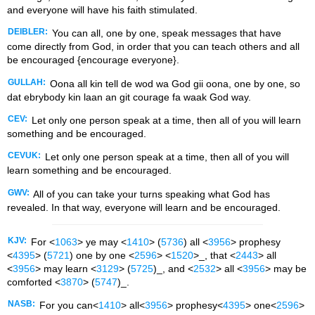
and everyone will have his faith stimulated.
DEIBLER:
You can all, one by one, speak messages that have
come directly from God, in order that you can teach others and all
be encouraged {encourage everyone}.
GULLAH:
Oona all kin tell de wod wa God gii oona, one by one, so
dat ebrybody kin laan an git courage fa waak God way.
CEV:
Let only one person speak at a time, then all of you will learn
something and be encouraged.
CEVUK:
Let only one person speak at a time, then all of you will
learn something and be encouraged.
GWV:
All of you can take your turns speaking what God has
revealed. In that way, everyone will learn and be encouraged.
KJV:
For <
1063
> ye may <
1410
> (
5736
) all <
3956
> prophesy
<
4395
> (
5721
) one by one <
2596
> <
1520
>_, that <
2443
> all
<
3956
> may learn <
3129
> (
5725
)_, and <
2532
> all <
3956
> may be
comforted <
3870
> (
5747
)_.
NASB:
For you can<
1410
> all<
3956
> prophesy<
4395
> one<
2596
>