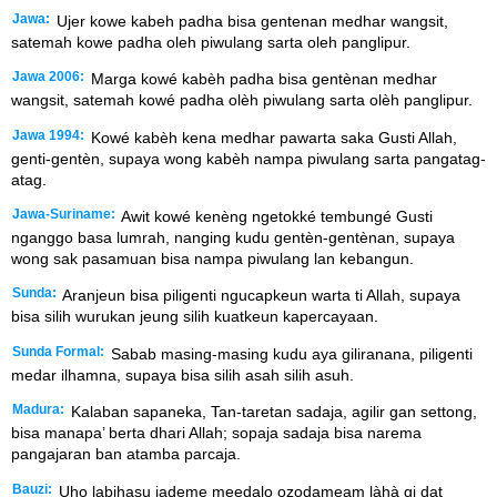
Jawa:
Ujer kowe kabeh padha bisa gentenan medhar wangsit,
satemah kowe padha oleh piwulang sarta oleh panglipur.
Jawa 2006:
Marga kowé kabèh padha bisa gentènan medhar
wangsit, satemah kowé padha olèh piwulang sarta olèh panglipur.
Jawa 1994:
Kowé kabèh kena medhar pawarta saka Gusti Allah,
genti-gentèn, supaya wong kabèh nampa piwulang sarta pangatag-
atag.
Jawa-Suriname:
Awit kowé kenèng ngetokké tembungé Gusti
nganggo basa lumrah, nanging kudu gentèn-gentènan, supaya
wong sak pasamuan bisa nampa piwulang lan kebangun.
Sunda:
Aranjeun bisa piligenti ngucapkeun warta ti Allah, supaya
bisa silih wurukan jeung silih kuatkeun kapercayaan.
Sunda Formal:
Sabab masing-masing kudu aya giliranana, piligenti
medar ilhamna, supaya bisa silih asah silih asuh.
Madura:
Kalaban sapaneka, Tan-taretan sadaja, agilir gan settong,
bisa manapa’ berta dhari Allah; sopaja sadaja bisa narema
pangajaran ban atamba parcaja.
Bauzi:
Uho labihasu iademe meedalo ozodameam làhà gi dat