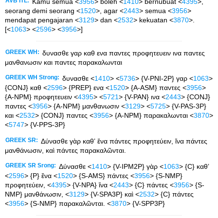
AVB ITL:
Kamu semua <
3956
> boleh <
1410
> bernubuat <
4395
>,
seorang demi seorang <
1520
>, agar <
2443
> semua <
3956
>
mendapat pengajaran <
3129
> dan <
2532
> kekuatan <
3870
>.
[<
1063
> <
2596
> <
3956
>]
GREEK WH:
δυνασθε γαρ καθ ενα παντες προφητευειν ινα παντες
μανθανωσιν και παντες παρακαλωνται
GREEK WH Strong:
δυνασθε <
1410
> <
5736
> {V-PNI-2P} γαρ <
1063
>
{CONJ} καθ <
2596
> {PREP} ενα <
1520
> {A-ASM} παντες <
3956
>
{A-NPM} προφητευειν <
4395
> <
5721
> {V-PAN} ινα <
2443
> {CONJ}
παντες <
3956
> {A-NPM} μανθανωσιν <
3129
> <
5725
> {V-PAS-3P}
και <
2532
> {CONJ} παντες <
3956
> {A-NPM} παρακαλωνται <
3870
>
<
5747
> {V-PPS-3P}
GREEK SR:
Δύνασθε γὰρ καθʼ ἕνα πάντες προφητεύειν, ἵνα πάντες
μανθάνωσιν, καὶ πάντες παρακαλῶνται.
GREEK SR Srong:
Δύνασθε <
1410
> {V-IPM2P} γὰρ <
1063
> {C} καθʼ
<
2596
> {P} ἕνα <
1520
> {S-AMS} πάντες <
3956
> {S-NMP}
προφητεύειν, <
4395
> {V-NPA} ἵνα <
2443
> {C} πάντες <
3956
> {S-
NMP} μανθάνωσιν, <
3129
> {V-SPA3P} καὶ <
2532
> {C} πάντες
<
3956
> {S-NMP} παρακαλῶνται. <
3870
> {V-SPP3P}