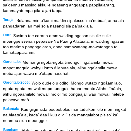
sa’gennu massing akkulle ngaseng anggappa pappilajarang,
kammayatompa pila’ a’jari tappa’.
Toraja:
Belanna mintu’komi ma’din sipalesso’ ma’nubua’, anna ala
pangadaran lan mai sola nasangi sia pa’pakilala.
Duri:
Susimo tee carana ammiwa'ding ngasan sisulle-sulle
mpangpeissenan pepasan-Na Puang Allataala, miwa'ding ngasan
too ntarima pangngajaran, anna samawatang-mawatangna to
kamatapparanmi.
Gorontalo:
Memangi ngota-ngota timongoli nga'amila mowali
mopotunggulo wahyu lonto Allahuta'ala, alihu nga'amila mowali
mobalajari wawu mo'otapu nasehati.
Gorontalo 2006:
Wolo dudelo u odito, Mongo wutato ngoa̒amilalo,
ngota-ngota, mowali mopo tunggulo habari monto Allahu Taa̒ala;
alihu ngoa̒amilalo mowali mololimo pongaajali wau mowali helebe
palacaya mao̒.
Balantak:
Kuu giigii' sida poobobolos mantadulkon lele men ringkat
na Alaata'ala, kada' daa i kuu giigii' sida mangalabot pisiso' ka'
noamuu sida moonggor.
Bambam:
Maka' umpateenna', iya la mala asangkoa' too sibala'-