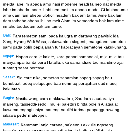
meida labe im abada amu nasi modeme neàdi fa neo dat meida
labe im abada mode. Labi neo meit im abada mode. Gi labihadume
ame dam lam ahebu uloholi neàdem bak am tame. Ame bak lam
dam totbaho ahebu ibi iho meit Alam im vameadam bak lam aime
im ahu teudedam bak am tame.
Bali:
Parasemeton sami pada kalugra midartayang pawisik Ida
Sang Hyang Widi Wasa, sakewanten slegenti, mangdane semeton
sami pada polih peplajahan tur kapracayan semetone kakukuhang.
Ngaju:
Hapan cara je kalote, kare pahari samandiai, mije-mije tau
manyampai barita bara Hatalla; uka samandiaie tau mandino ajar
tuntang sasar percaya.
Sasak:
Siq care nike, semeton senamian sopoq-sopoq bau
benubuat; adẽq selapuqne bau nerimaq perajahan dait mauq
kekuatan.
Bugis:
Nasibawang cara makkuwaéro, Saudara-saudara iya
maneng, tasséddi-séddi, mulléi palettu’i biritta polé ri Allataala;
kuwammengngi naiya maneng naulléi tarima pappagguruwang
sibawa pédé’ mateppe’i.
Makasar:
Kammami anjo carana, sa’gennu akkulle ngaseng
tasse’re-se’re massing ampabattui biritta battua ri Allata’ala;