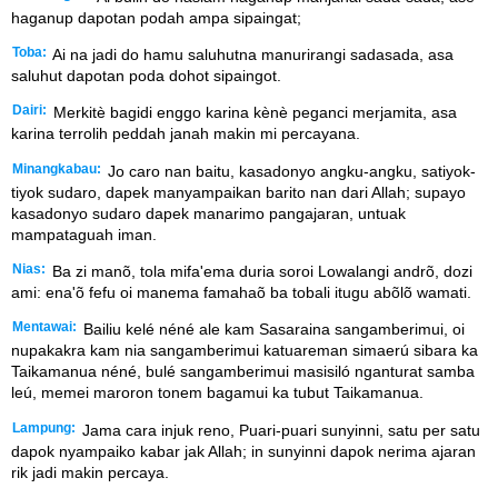
haganup dapotan podah ampa sipaingat;
Toba:
Ai na jadi do hamu saluhutna manurirangi sadasada, asa
saluhut dapotan poda dohot sipaingot.
Dairi:
Merkitè bagidi enggo karina kènè peganci merjamita, asa
karina terrolih peddah janah makin mi percayana.
Minangkabau:
Jo caro nan baitu, kasadonyo angku-angku, satiyok-
tiyok sudaro, dapek manyampaikan barito nan dari Allah; supayo
kasadonyo sudaro dapek manarimo pangajaran, untuak
mampataguah iman.
Nias:
Ba zi manõ, tola mifa'ema duria soroi Lowalangi andrõ, dozi
ami: ena'õ fefu oi manema famahaõ ba tobali itugu abõlõ wamati.
Mentawai:
Bailiu kelé néné ale kam Sasaraina sangamberimui, oi
nupakakra kam nia sangamberimui katuareman simaerú sibara ka
Taikamanua néné, bulé sangamberimui masisiló nganturat samba
leú, memei maroron tonem bagamui ka tubut Taikamanua.
Lampung:
Jama cara injuk reno, Puari-puari sunyinni, satu per satu
dapok nyampaiko kabar jak Allah; in sunyinni dapok nerima ajaran
rik jadi makin percaya.