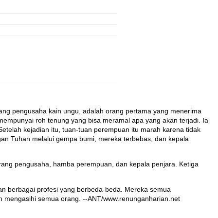
eorang pengusaha kain ungu, adalah orang pertama yang menerima
g mempunyai roh tenung yang bisa meramal apa yang akan terjadi. Ia
etelah kejadian itu, tuan-tuan perempuan itu marah karena tidak
ongan Tuhan melalui gempa bumi, mereka terbebas, dan kepala
seorang pengusaha, hamba perempuan, dan kepala penjara. Ketiga
engan berbagai profesi yang berbeda-beda. Mereka semua
n mengasihi semua orang. --ANT/www.renunganharian.net