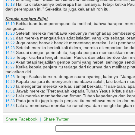
Hal itu dilakukannya beberapa hari lamanya. Tetapi ketika Pau
16:18
dari perempuan ini." Seketika itu juga keluarlah roh itu.
Kepala penjara Filipi
Ketika tuan-tuan perempuan itu melihat, bahwa harapan mer
16:19
penguasa.
Setelah mereka membawa keduanya menghadap pembesar-pembes
16:20
dan mereka mengajarkan adat istiadat, yang kita sebagai ora
16:21
Juga orang banyak bangkit menentang mereka. Lalu pembesa
16:22
Setelah mereka berkali-kali didera, mereka dilemparkan ke 
16:23
Sesuai dengan perintah itu, kepala penjara memasukkan mer
16:24
Tetapi kira-kira tengah malam Paulus dan Silas berdoa dan 
16:25
Akan tetapi terjadilah gempa bumi yang hebat, sehingga sendi
16:26
Ketika kepala penjara itu terjaga dari tidurnya dan melihat 
16:27
melarikan diri.
Tetapi Paulus berseru dengan suara nyaring, katanya: "Jangan
16:28
Kepala penjara itu menyuruh membawa suluh, lalu berlari mas
16:29
Ia mengantar mereka ke luar, sambil berkata: "Tuan-tuan, ap
16:30
Jawab mereka: "Percayalah kepada Tuhan Yesus Kristus dan 
16:31
Lalu mereka memberitakan firman Tuhan kepadanya dan kep
16:32
Pada jam itu juga kepala penjara itu membawa mereka dan memb
16:33
Lalu ia membawa mereka ke rumahnya dan menghidangkan maka
16:34
Share Facebook
|
Share Twitter