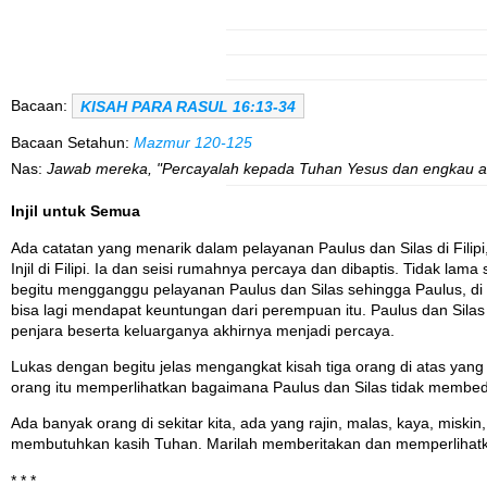
Bacaan:
KISAH PARA RASUL 16:13-34
Bacaan Setahun:
Mazmur 120-125
Nas:
Jawab mereka, "Percayalah kepada Tuhan Yesus dan engkau ak
Injil untuk Semua
Ada catatan yang menarik dalam pelayanan Paulus dan Silas di Fili
Injil di Filipi. Ia dan seisi rumahnya percaya dan dibaptis. Tidak 
begitu mengganggu pelayanan Paulus dan Silas sehingga Paulus, di d
bisa lagi mendapat keuntungan dari perempuan itu. Paulus dan Sila
penjara beserta keluarganya akhirnya menjadi percaya.
Lukas dengan begitu jelas mengangkat kisah tiga orang di atas yang
orang itu memperlihatkan bagaimana Paulus dan Silas tidak membeda
Ada banyak orang di sekitar kita, ada yang rajin, malas, kaya, mis
membutuhkan kasih Tuhan. Marilah memberitakan dan memperlihat
* * *