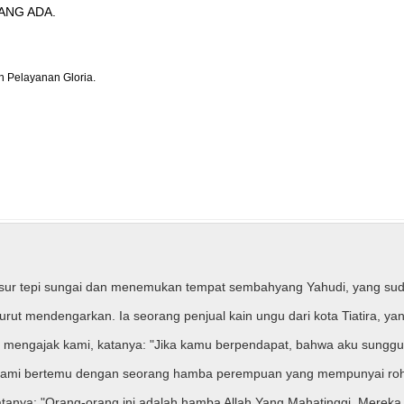
ANG ADA.
n Pelayanan Gloria.
usur tepi sungai dan menemukan tempat sembahyang Yahudi, yang sudah
ut mendengarkan. Ia seorang penjual kain ungu dari kota Tiatira, ya
a mengajak kami, katanya: "Jika kamu berpendapat, bahwa aku sung
u, kami bertemu dengan seorang hamba perempuan yang mempunyai ro
katanya: "Orang-orang ini adalah hamba Allah Yang Mahatinggi. Mere