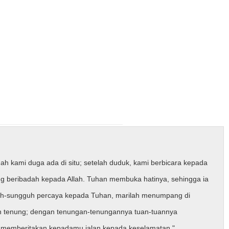
 kami duga ada di situ; setelah duduk, kami berbicara kepada
ng beribadah kepada Allah. Tuhan membuka hatinya, sehingga ia
guh-sungguh percaya kepada Tuhan, marilah menumpang di
h tenung; dengan tenungan-tenungannya tuan-tuannya
ka memberitakan kepadamu jalan kepada keselamatan."