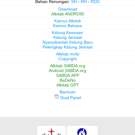
Bahan Renungan:
SH
-
RH
-
ROC
Download
Alkitab ANDROID
Kamus Alkitab
Kamus Bahasa
Kidung Keesaan
Kidung Jemaat
Nyanyikanlah Kidung Baru
Pelengkap Kidung Jemaat
Alkitab.mobi
Copyright
Alkitab.SABDA.org
Android.SABDA.org
SABDA.APP
BaDeNo
Alkitab GPT
Bantuan
Dual Panel