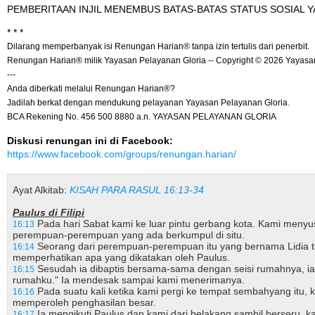
PEMBERITAAN INJIL MENEMBUS BATAS-BATAS STATUS SOSIAL Y
* * *
Dilarang memperbanyak isi Renungan Harian® tanpa izin tertulis dari penerbit.
Renungan Harian® milik Yayasan Pelayanan Gloria -- Copyright © 2026 Yayasa
---
Anda diberkati melalui Renungan Harian®?
Jadilah berkat dengan mendukung pelayanan Yayasan Pelayanan Gloria.
BCA Rekening No. 456 500 8880 a.n. YAYASAN PELAYANAN GLORIA
Diskusi renungan ini di Facebook:
https://www.facebook.com/groups/renungan.harian/
Ayat Alkitab:
KISAH PARA RASUL 16:13-34
Paulus di Filipi
Pada hari Sabat kami ke luar pintu gerbang kota. Kami meny
16:13
perempuan-perempuan yang ada berkumpul di situ.
Seorang dari perempuan-perempuan itu yang bernama Lidia tur
16:14
memperhatikan apa yang dikatakan oleh Paulus.
Sesudah ia dibaptis bersama-sama dengan seisi rumahnya, i
16:15
rumahku." Ia mendesak sampai kami menerimanya.
Pada suatu kali ketika kami pergi ke tempat sembahyang it
16:16
memperoleh penghasilan besar.
Ia mengikuti Paulus dan kami dari belakang sambil berseru, 
16:17