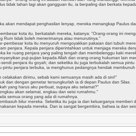
lus tidak tahan lagi akan gangguan itu, ia berpaling dan berkata kep
eka akan mendapat penghasilan lenyap, mereka menangkap Paulus dan
ar kota itu, berkatalah mereka, katanya: "Orang-orang ini mengaca
ng Rum tidak boleh menerimanya atau menurutinya."
r-pembesar kota itu menyuruh mengoyakkan pakaian dari tubuh mer
dalam penjara. Kepala penjara diperintahkan untuk menjaga mereka d
eka ke ruang penjara yang paling tengah dan membelenggu kaki mere
menyanyikan puji-pujian kepada Allah dan orang-orang hukuman lain 
-sendi penjara itu goyah; dan seketika itu juga terbukalah semua pin
pintu-pintu penjara terbuka, ia menghunus pedangnya hendak membunuh
 celakakan dirimu, sebab kami semuanya masih ada di sini!"
uk dan dengan gemetar tersungkurlah ia di depan Paulus dan Silas.
akah yang harus aku perbuat, supaya aku selamat?"
engkau akan selamat, engkau dan seisi rumahmu."
ada semua orang yang ada di rumahnya.
asuh bilur mereka. Seketika itu juga ia dan keluarganya memberi dir
nan kepada mereka. Dan ia sangat bergembira, bahwa ia dan seisi 