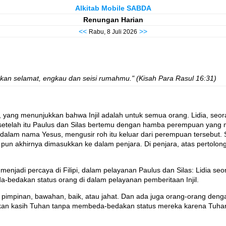
Alkitab Mobile SABDA
Renungan Harian
<<
>>
Rabu, 8 Juli 2026
an selamat, engkau dan seisi rumahmu." (Kisah Para Rasul 16:31)
pi, yang menunjukkan bahwa Injil adalah untuk semua orang. Lidia, s
lama setelah itu Paulus dan Silas bertemu dengan hamba perempuan yan
alam nama Yesus, mengusir roh itu keluar dari perempuan tersebut. S
s pun akhirnya dimasukkan ke dalam penjara. Di penjara, atas pertol
 menjadi percaya di Filipi, dalam pelayanan Paulus dan Silas: Lidia 
-bedakan status orang di dalam pelayanan pemberitaan Injil.
kin, pimpinan, bawahan, baik, atau jahat. Dan ada juga orang-orang d
kan kasih Tuhan tanpa membeda-bedakan status mereka karena Tuha