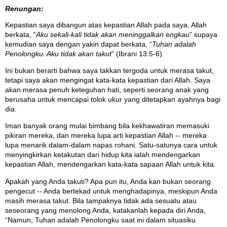
Renungan:
Kepastian saya dibangun atas kepastian Allah pada saya. Allah
berkata, “
Aku sekali-kali tidak akan meninggalkan engkau
” supaya
kemudian saya dengan yakin dapat berkata, “
Tuhan adalah
Penolongku. Aku tidak akan takut
” (Ibrani 13:5-6).
Ini bukan berarti bahwa saya takkan tergoda untuk merasa takut,
tetapi saya akan mengingat kata-kata kepastian dari Allah. Saya
akan merasa penuh keteguhan hati, seperti seorang anak yang
berusaha untuk mencapai tolok ukur yang ditetapkan ayahnya bagi
dia.
Iman banyak orang mulai bimbang bila kekhawatiran memasuki
pikiran mereka, dan mereka lupa arti kepastian Allah -- mereka
lupa menarik dalam-dalam napas rohani. Satu-satunya cara untuk
menyingkirkan ketakutan dari hidup kita ialah mendengarkan
kepastian Allah, mendengarkan kata-kata sapaan Allah untuk kita.
Apakah yang Anda takuti? Apa pun itu, Anda kan bukan seorang
pengecut -- Anda bertekad untuk menghadapinya, meskipun Anda
masih merasa takut. Bila tampaknya tidak ada sesuatu atau
seseorang yang menolong Anda, katakanlah kepada diri Anda,
“Namun, Tuhan adalah Penolongku saat ini dalam situasiku