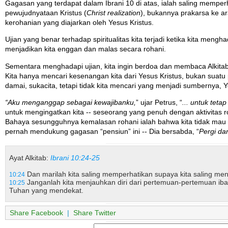
Gagasan yang terdapat dalam Ibrani 10 di atas, ialah saling memper
pewujudnyataan Kristus (
Christ realization
), bukannya prakarsa ke ar
kerohanian yang diajarkan oleh Yesus Kristus.
Ujian yang benar terhadap spiritualitas kita terjadi ketika kita meng
menjadikan kita enggan dan malas secara rohani.
Sementara menghadapi ujian, kita ingin berdoa dan membaca Alkit
Kita hanya mencari kesenangan kita dari Yesus Kristus, bukan suatu 
damai, sukacita, tetapi tidak kita mencari yang menjadi sumbernya, Y
“Aku menganggap sebagai kewajibanku,
” ujar Petrus, “
... untuk teta
untuk mengingatkan kita -- seseorang yang penuh dengan aktivitas ro
Bahaya sesungguhnya kemalasan rohani ialah bahwa kita tidak mau di
pernah mendukung gagasan “pensiun” ini -- Dia bersabda, “
Pergi da
Ayat Alkitab:
Ibrani 10:24-25
Dan marilah kita saling memperhatikan supaya kita saling me
10:24
Janganlah kita menjauhkan diri dari pertemuan-pertemuan ibada
10:25
Tuhan yang mendekat.
Share Facebook
|
Share Twitter