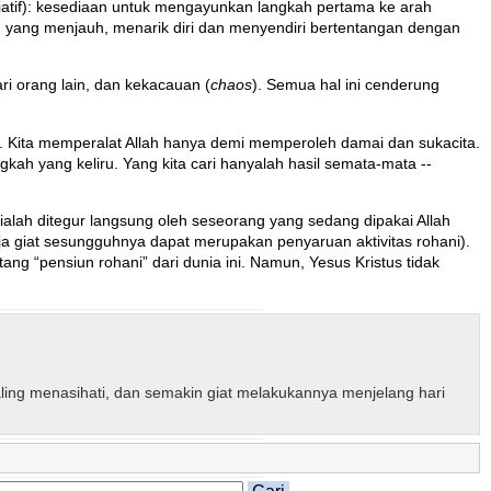
siatif): kesediaan untuk mengayunkan langkah pertama ke arah
 yang menjauh, menarik diri dan menyendiri bertentangan dengan
ari orang lain, dan kekacauan (
chaos
). Semua hal ini cenderung
 Kita memperalat Allah hanya demi memperoleh damai dan sukacita.
kah yang keliru. Yang kita cari hanyalah hasil semata-mata --
ialah ditegur langsung oleh seseorang yang sedang dipakai Allah
erja giat sesungguhnya dapat merupakan penyaruan aktivitas rohani).
ng “pensiun rohani” dari dunia ini. Namun, Yesus Kristus tidak
saling menasihati, dan semakin giat melakukannya menjelang hari