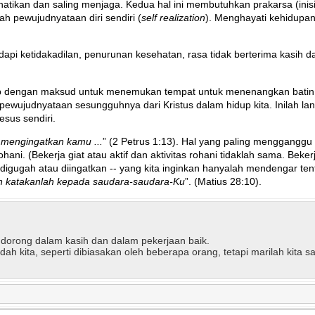
hatikan dan saling menjaga. Kedua hal ini membutuhkan prakarsa (ini
ah pewujudnyataan diri sendiri (
self realization
). Menghayati kehidupan
hadapi ketidakadilan, penurunan kesehatan, rasa tidak berterima kasih d
ab dengan maksud untuk menemukan tempat untuk menenangkan batin.
pewujudnyataan sesungguhnya dari Kristus dalam hidup kita. Inilah lang
esus sendiri.
p mengingatkan kamu ...
” (2 Petrus 1:13). Hal yang paling mengganggu 
hani. (Bekerja giat atau aktif dan aktivitas rohani tidaklah sama. Bek
gugah atau diingatkan -- yang kita inginkan hanyalah mendengar tenta
n katakanlah kepada saudara-saudara-Ku
”. (Matius 28:10).
ndorong dalam kasih dan dalam pekerjaan baik.
h kita, seperti dibiasakan oleh beberapa orang, tetapi marilah kita 