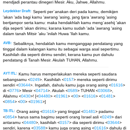
mendjadi perantau dinegeri Mesir. Aku, Jahwe, Allahmu.
Leydekker Draft:
Seperti per`anakan deri pada kamu, demikijen
'akan 'ada bagi kamu 'awrang 'asing, jang tjara 'awrang 'asing
bertjampor serta kamu: maka hendakhlah kamu meng`asehij 'akan
dija seperti 'akan dirimu; karana kamu sudah 'ada 'awrang 'asing
dalam tanah Mitsir 'aku 'inilah Huwa 'Ilah kamu.
AVB:
Sebaliknya, hendaklah kamu menganggap pendatang yang
tinggal dalam kalangan kamu itu sebagai warga asal sepertimu.
Kasihilah dia seperti dirimu sendiri, kerana kamu pun dahulu
pendatang di Tanah Mesir. Akulah TUHAN, Allahmu.
AYT ITL:
Kamu harus memperlakukan mereka seperti saudara
sebangsamu <
0249
>. Kasihilah <
0157
> mereka seperti dirimu
sendiri <
03644
>. Ingatlah, dahulu kamu juga orang asing <
01616
>
di <
0776
> Mesir <
04714
>. Akulah <
0589
> TUHAN <
03068
>,
Allahmu <
0430
>! [<
04480
> <
01961
> <
00
> <
01616
> <
01481
>
<
0854
> <
00
> <
01961
>]
TB ITL:
Orang asing <
01616
> yang tinggal <
01481
> padamu
<
0854
> harus sama bagimu seperti orang Israel asli <
0249
> dari
antaramu <
04480
>, kasihilah <
0157
> dia seperti dirimu <
03644
>
sendiri, karena <
03588
> kamu juga orang asing <
01616
> dahulu di