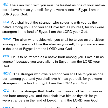
NIV:
The alien living with you must be treated as one of your native-
born. Love him as yourself, for you were aliens in Egypt. I am the
LORD your God.
ESV:
You shall treat the stranger who sojourns with you as the
native among you, and you shall love him as yourself, for you were
strangers in the land of Egypt: I am the LORD your God.
NRSV:
The alien who resides with you shall be to you as the citizen
among you; you shall love the alien as yourself, for you were aliens
in the land of Egypt: I am the LORD your God.
REB:
He is to be treated as a native born among you. Love him as
yourself, because you were aliens in Egypt. I am the LORD your
God.
NKJV:
‘The stranger who dwells among you shall be to you as one
born among you, and you shall love him as yourself; for you were
strangers in the land of Egypt: I
am
the LORD your God.
KJV:
[But] the stranger that dwelleth with you shall be unto you as
one born among you, and thou shalt love him as thyself; for ye
were strangers in the land of Egypt: I [am] the LORD your God.
AMP: