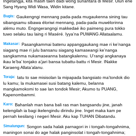
Ingetangja, kita masih taen dadi wong sunantara di Mesir. Ulun ene
Sang Hyang Widi Wasa, Widin kitane.
Bugis:
Gaukengngi mennang pada-pada mugaukenna sining tau
sibangsamu sibawa éloriwi mennang, pada-pada muwélorinna
alému muto. Engngerangngi makkedaé iko paimeng pura tokko
tuwo selaku tau laing ri Maséré. Iyya’na PUWANG Allataalamu.
Makasar:
Pasangkammai batenu appanggaukang mae ri ke’nanga
siagang mae ri julu bansanu siagang kamaseangi ke’nanga
sangkamma nukamaseanna batangkalennu. U’rangi angkanaya
ikau le’ba’ tonjako a’jari bansa tubattu-battu ri Mesir. INakke
Karaeng Allata’alanu.
Toraja:
Iatu to sae misisolan la mipapada bangsiato ma’tondok dio
lu kamu; la mukamasei susi batang kalemu, belanna
mangkamokomi to sae lan tondok Mesir; Akumo tu PUANG,
Kapenombammi.
Karo:
Bahanlah man bana bali ras man bangsandu jine, janah
kelengilah ia bagi ikelengindu dirindu jine. Inget maka kam pe
pernah kesilang i negeri Mesir. Aku kap TUHAN Dibatandu.
Simalungun:
Songon sada halak parnagori in i tongah-tongahnima,
maningon sonai do age halak panginsolat i tongah-tongahnima;