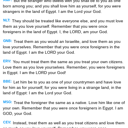
But the stranger who dwells with you shall be to you as one
born among you; and you shall love him as yourself, for you were
strangers in the land of Egypt. I am the Lord your God.
NLT:
They should be treated like everyone else, and you must love
them as you love yourself. Remember that you were once
foreigners in the land of Egypt. I, the LORD, am your God.
GNB:
Treat them as you would an Israelite, and love them as you
love yourselves. Remember that you were once foreigners in the
land of Egypt. I am the LORD your God.
ERV:
You must treat them the same as you treat your own citizens.
Love them as you love yourselves. Remember, you were foreigners
in Egypt. I am the LORD your God!
BBE:
Let him be to you as one of your countrymen and have love
for him as for yourself; for you were living in a strange land, in the
land of Egypt: I am the Lord your God.
MSG:
Treat the foreigner the same as a native. Love him like one of
your own. Remember that you were once foreigners in Egypt. I am
GOD, your God.
CEV:
Instead, treat them as well as you treat citizens and love them