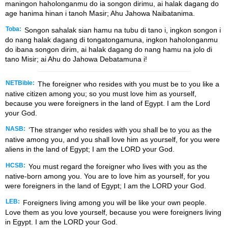
maningon haholonganmu do ia songon dirimu, ai halak dagang do
age hanima hinan i tanoh Masir; Ahu Jahowa Naibatanima.
Toba:
Songon sahalak sian hamu na tubu di tano i, ingkon songon i
do nang halak dagang di tongatongamuna, ingkon haholonganmu
do ibana songon dirim, ai halak dagang do nang hamu na jolo di
tano Misir; ai Ahu do Jahowa Debatamuna i!
NETBible:
The foreigner who resides with you must be to you like a
native citizen among you; so you must love him as yourself,
because you were foreigners in the land of Egypt. I am the
Lord
your God.
NASB:
‘The stranger who resides with you shall be to you as the
native among you, and you shall love him as yourself, for you were
aliens in the land of Egypt; I am the LORD your God.
HCSB:
You must regard the foreigner who lives with you as the
native-born among you. You are to love him as yourself, for you
were foreigners in the land of Egypt; I am the LORD your God.
LEB:
Foreigners living among you will be like your own people.
Love them as you love yourself, because you were foreigners living
in Egypt. I am the LORD your God.