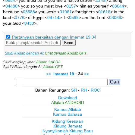
<
0854
> you must be to you like a native citizen <
0249
> among
<
04480
> you; so you must love <
0157
> him as yourself <
03644
>,
because <
03588
> you were <
01961
> foreigners <
01616
> in the
land <
0776
> of Egypt <
04714
>. I <
0589
> am the Lord <
03068
>
your God <
0430
>.
Pertanyaan berkaitan dengan Imamat 19:34
Kirim
Studi Alkitab dengan AI:
Chat dengan Alkitab GPT
.
Studi lengkap, lihat:
Alkitab SABDA
.
Studi Alkitab dengan AI:
Alkitab GPT
.
<<
Imamat
19
: 34
>>
Bahan Renungan:
SH
-
RH
-
ROC
Download
Alkitab ANDROID
Kamus Alkitab
Kamus Bahasa
Kidung Keesaan
Kidung Jemaat
Nyanyikanlah Kidung Baru