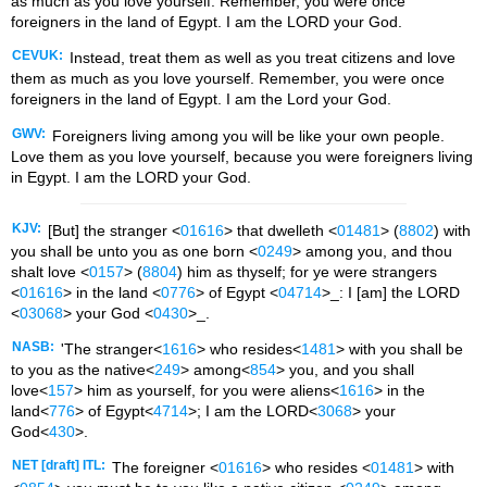
as much as you love yourself. Remember, you were once
foreigners in the land of Egypt. I am the LORD your God.
CEVUK:
Instead, treat them as well as you treat citizens and love
them as much as you love yourself. Remember, you were once
foreigners in the land of Egypt. I am the Lord your God.
GWV:
Foreigners living among you will be like your own people.
Love them as you love yourself, because you were foreigners living
in Egypt. I am the LORD your God.
KJV:
[But] the stranger <
01616
> that dwelleth <
01481
> (
8802
) with
you shall be unto you as one born <
0249
> among you, and thou
shalt love <
0157
> (
8804
) him as thyself; for ye were strangers
<
01616
> in the land <
0776
> of Egypt <
04714
>_: I [am] the LORD
<
03068
> your God <
0430
>_.
NASB:
'The stranger<
1616
> who resides<
1481
> with you shall be
to you as the native<
249
> among<
854
> you, and you shall
love<
157
> him as yourself, for you were aliens<
1616
> in the
land<
776
> of Egypt<
4714
>; I am the LORD<
3068
> your
God<
430
>.
NET [draft] ITL:
The foreigner <
01616
> who resides <
01481
> with