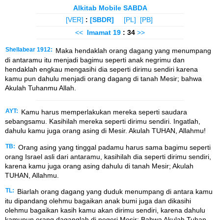
Alkitab Mobile SABDA
[VER]
:
[SBDR]
[PL]
[PB]
<<
Imamat
19
: 34
>>
Shellabear 1912:
Maka hendaklah orang dagang yang menumpang
di antaramu itu menjadi bagimu seperti anak negrimu dan
hendaklah engkau mengasihi dia seperti dirimu sendiri karena
kamu pun dahulu menjadi orang dagang di tanah Mesir; bahwa
Akulah Tuhanmu Allah.
AYT:
Kamu harus memperlakukan mereka seperti saudara
sebangsamu. Kasihilah mereka seperti dirimu sendiri. Ingatlah,
dahulu kamu juga orang asing di Mesir. Akulah TUHAN, Allahmu!
TB:
Orang asing yang tinggal padamu harus sama bagimu seperti
orang Israel asli dari antaramu, kasihilah dia seperti dirimu sendiri,
karena kamu juga orang asing dahulu di tanah Mesir; Akulah
TUHAN, Allahmu.
TL:
Biarlah orang dagang yang duduk menumpang di antara kamu
itu dipandang olehmu bagaikan anak bumi juga dan dikasihi
olehmu bagaikan kasih kamu akan dirimu sendiri, karena dahulu
kamupun orang daganglah di negeri Mesir: Bahwa Akulah Tuhan,