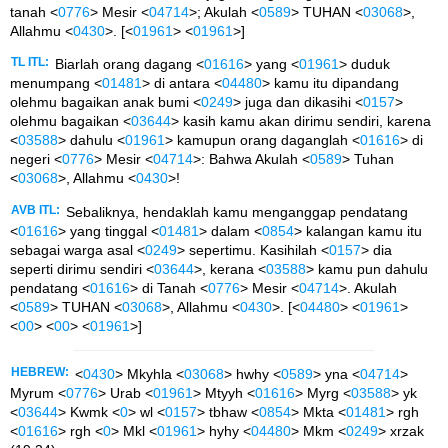
tanah <
0776
> Mesir <
04714
>; Akulah <
0589
> TUHAN <
03068
>,
Allahmu <
0430
>. [<
01961
> <
01961
>]
TL ITL:
Biarlah orang dagang <
01616
> yang <
01961
> duduk
menumpang <
01481
> di antara <
04480
> kamu itu dipandang
olehmu bagaikan anak bumi <
0249
> juga dan dikasihi <
0157
>
olehmu bagaikan <
03644
> kasih kamu akan dirimu sendiri, karena
<
03588
> dahulu <
01961
> kamupun orang daganglah <
01616
> di
negeri <
0776
> Mesir <
04714
>: Bahwa Akulah <
0589
> Tuhan
<
03068
>, Allahmu <
0430
>!
AVB ITL:
Sebaliknya, hendaklah kamu menganggap pendatang
<
01616
> yang tinggal <
01481
> dalam <
0854
> kalangan kamu itu
sebagai warga asal <
0249
> sepertimu. Kasihilah <
0157
> dia
seperti dirimu sendiri <
03644
>, kerana <
03588
> kamu pun dahulu
pendatang <
01616
> di Tanah <
0776
> Mesir <
04714
>. Akulah
<
0589
> TUHAN <
03068
>, Allahmu <
0430
>. [<
04480
> <
01961
>
<
00
> <
00
> <
01961
>]
HEBREW:
<
0430
> Mkyhla <
03068
> hwhy <
0589
> yna <
04714
>
Myrum <
0776
> Urab <
01961
> Mtyyh <
01616
> Myrg <
03588
> yk
<
03644
> Kwmk <
0
> wl <
0157
> tbhaw <
0854
> Mkta <
01481
> rgh
<
01616
> rgh <
0
> Mkl <
01961
> hyhy <
04480
> Mkm <
0249
> xrzak