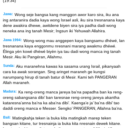
(19:34)
Jawa:
Wong seje bangsa kang manggon awor karo sira, iku ana
ing antaranira dadia kaya wong Israel asli, iku sira tresnanana kaya
dene awakira dhewe, awitdene biyen sira iya padha dadi wong
neneka ana ing tanah Mesir; Ingsun iki Yehuwah Allahira.
Jawa 1994:
Wong-wong mau anggepen kaya bangsamu dhéwé, lan
tresnanana kaya enggonmu nresnani marang awakmu dhéwé.
Élinga yèn kowé dhéwé biyèn iya tau dadi wong manca ing tanah
Mesir. Aku iki Pangéran, Allahmu.
Sunda:
Aku maranehna kawas ka sasama urang Israil, pikanyaah
cara ka awak sorangan. Sing aringet maraneh ge kungsi
narumpang hirup di tanah batur di Mesir. Kami teh PANGERAN
Allah maraneh.
Madura:
Ka reng-oreng manca jareya ba’na papadha ban ka reng-
oreng sabangsana dibi’ ban taresnae reng-oreng jareya akantha
kataresna’anna ba’na ka aba’na dibi’. Kaenga’e ja’ ba’na dibi’ tao
daddi oreng manca e Messer. Sengko’ PANGERAN, Allahna ba’na.
Bali:
Matingkahja teken ia buka kita matingkah marep teken
bangsan kitane, tur tresnainja ia buka kita nresnain dewek kitane.