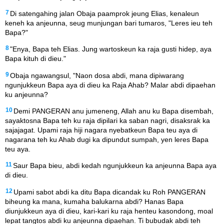
7
Di satengahing jalan Obaja paamprok jeung Elias, kenaleun
keneh ka anjeunna, seug munjungan bari tumaros, "Leres ieu teh
Bapa?"
8
"Enya, Bapa teh Elias. Jung wartoskeun ka raja gusti hidep, aya
Bapa kituh di dieu."
9
Obaja ngawangsul, "Naon dosa abdi, mana dipiwarang
ngunjukkeun Bapa aya di dieu ka Raja Ahab? Malar abdi dipaehan
ku anjeunna?
10
Demi PANGERAN anu jumeneng, Allah anu ku Bapa disembah,
sayaktosna Bapa teh ku raja dipilari ka saban nagri, disaksrak ka
sajajagat. Upami raja hiji nagara nyebatkeun Bapa teu aya di
nagarana teh ku Ahab dugi ka dipundut sumpah, yen leres Bapa
teu aya.
11
Saur Bapa bieu, abdi kedah ngunjukkeun ka anjeunna Bapa aya
di dieu.
12
Upami sabot abdi ka ditu Bapa dicandak ku Roh PANGERAN
biheung ka mana, kumaha balukarna abdi? Hanas Bapa
diunjukkeun aya di dieu, kari-kari ku raja henteu kasondong, moal
lepat tangtos abdi ku anjeunna dipaehan. Ti bubudak abdi teh