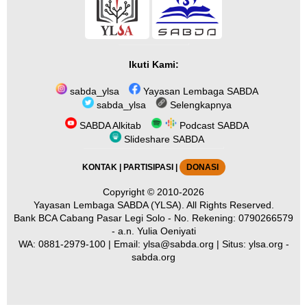
Ikuti Kami:
sabda_ylsa
Yayasan Lembaga SABDA
sabda_ylsa
Selengkapnya
SABDA Alkitab
Podcast SABDA
Slideshare SABDA
KONTAK
|
PARTISIPASI
|
DONASI
Copyright
© 2010-2026
Yayasan Lembaga SABDA (YLSA).
All Rights Reserved.
Bank BCA Cabang Pasar Legi Solo - No. Rekening: 0790266579
- a.n. Yulia Oeniyati
WA:
0881-2979-100
| Email:
ylsa@sabda.org
| Situs:
ylsa.org
-
sabda.org