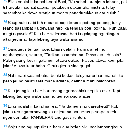
25
Elias ngalahir ka nabi-nabi Baal, "Ku sabab aranjeun lobaan, pek
ti hareula meuncit sapina, petakeun sakumaha mistina, tuluy
sasambat ka dewa aranjeun menta pangdurukkeun eta suluh."
26
Seug nabi-nabi teh meuncit sapi terus dipotong-potong, tuluy
reang sasambat ka dewana nepi ka tengah poe, pokna, "Nun Baal,
mugi ngawaler!" Kitu bae saterusna bari tingalajrug ngurilingan
altar jieunna. Tapi lebeng taya walonanana.
27
Sanggeus tengah poe, Elias ngalahir ka maranehna,
ngabanyolan, saurna, "Tarikan sasambatna! Dewa eta teh, lain?
Palangsiang keur ngalamun atawa eukeur ka cai, atawa keur jalan-
jalan! Atawa keur bobo. Geuingkeun sina gugah!"
28
Nabi-nabi sasambatna beuki bedas, tuluy narurihan maneh ku
peso jeung belati sakumaha adatna, getihna mani baloboran.
29
Kitu jeung kitu bae bari reang ngarocoblak nepi ka asar. Tapi
lebeng teu aya walonanana, teu sora-sora acan.
30
Elias ngalahir ka jalma rea, "Ka darieu sing dareukeut!" Rob
jalma rea ngararonyong ka anjeunna anu terus peta-peta rek
ngomean altar PANGERAN anu geus runtuh.
31
Anjeunna ngumpulkeun batu dua belas siki, ngalambangkeun