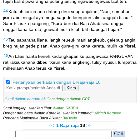
tujuh kali dipiwarangna pulang anting ngawas-ngawas laut teh.
44
Katujuh kalina ana datang deui seug unjukan, "Nun, sumuhun
jisim abdi ningal aya mega sagede leungeun jalmi unggah ti laut."
Saur Elias ka pangiring, "Buru-buru ka Raja Ahab sina enggal-
enggal kana kareta, geuwat mulih kituh bilih kapegat hujan."
45
Teu sabaraha lilana, langit reueuk mani angkeub, gelebug angin,
breg hujan gede pisan. Ahab gura-giru kana kareta, mulih ka Yisrel.
46
Ari Elias harita keneh kadongkapan ku pangawasa PANGERAN,
ret raksukanana dibeulitkeun kana angkeng, tuluy nyusul, lumpatna
miheulaan Ahab terus ka Yisrel.
Pertanyaan berkaitan dengan 1 Raja-raja 18
Kirim
Studi Alkitab dengan AI:
Chat dengan Alkitab GPT
.
Studi lengkap, silahkan lihat:
Alkitab SABDA
.
Dengar dan baca Alkitab Karaoke, silahkan kunjungi:
Alkitab Karaoke
.
Rencana Multimedia Baca Alkitab:
BaDeNo
.
<<
1 Raja-raja
18
>>