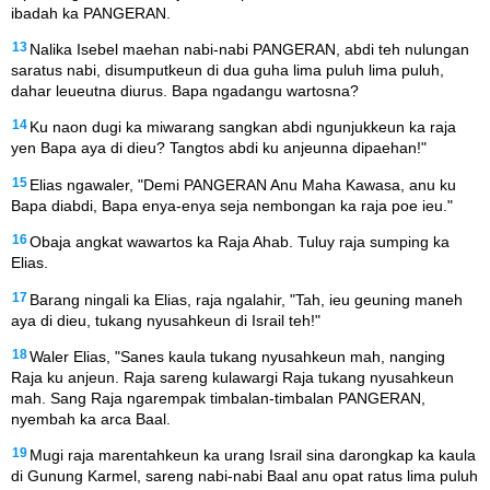
ibadah ka PANGERAN.
13
Nalika Isebel maehan nabi-nabi PANGERAN, abdi teh nulungan
saratus nabi, disumputkeun di dua guha lima puluh lima puluh,
dahar leueutna diurus. Bapa ngadangu wartosna?
14
Ku naon dugi ka miwarang sangkan abdi ngunjukkeun ka raja
yen Bapa aya di dieu? Tangtos abdi ku anjeunna dipaehan!"
15
Elias ngawaler, "Demi PANGERAN Anu Maha Kawasa, anu ku
Bapa diabdi, Bapa enya-enya seja nembongan ka raja poe ieu."
16
Obaja angkat wawartos ka Raja Ahab. Tuluy raja sumping ka
Elias.
17
Barang ningali ka Elias, raja ngalahir, "Tah, ieu geuning maneh
aya di dieu, tukang nyusahkeun di Israil teh!"
18
Waler Elias, "Sanes kaula tukang nyusahkeun mah, nanging
Raja ku anjeun. Raja sareng kulawargi Raja tukang nyusahkeun
mah. Sang Raja ngarempak timbalan-timbalan PANGERAN,
nyembah ka arca Baal.
19
Mugi raja marentahkeun ka urang Israil sina darongkap ka kaula
di Gunung Karmel, sareng nabi-nabi Baal anu opat ratus lima puluh