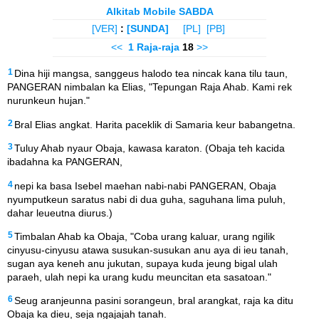
Alkitab Mobile SABDA
[VER]
:
[SUNDA]
[PL]
[PB]
<<
1 Raja-raja
18
>>
1
Dina hiji mangsa, sanggeus halodo tea nincak kana tilu taun,
PANGERAN nimbalan ka Elias, "Tepungan Raja Ahab. Kami rek
nurunkeun hujan."
2
Bral Elias angkat. Harita paceklik di Samaria keur babangetna.
3
Tuluy Ahab nyaur Obaja, kawasa karaton. (Obaja teh kacida
ibadahna ka PANGERAN,
4
nepi ka basa Isebel maehan nabi-nabi PANGERAN, Obaja
nyumputkeun saratus nabi di dua guha, saguhana lima puluh,
dahar leueutna diurus.)
5
Timbalan Ahab ka Obaja, "Coba urang kaluar, urang ngilik
cinyusu-cinyusu atawa susukan-susukan anu aya di ieu tanah,
sugan aya keneh anu jukutan, supaya kuda jeung bigal ulah
paraeh, ulah nepi ka urang kudu meuncitan eta sasatoan."
6
Seug aranjeunna pasini sorangeun, bral arangkat, raja ka ditu
Obaja ka dieu, seja ngajajah tanah.