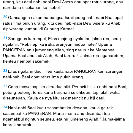
urang, kitu deui nabi-nabi Dewi Asera anu opat ratus urang, anu
naredana dicekapan ku Isebel."
20
Gancangna sakumna bangsa Israil jeung nabi-nabi Baal opat
ratus lima puluh urang, kitu deui nabi-nabi Dewi Asera ku Ahab
dipiwarang kumpul di Gunung Karmel.
21
Sanggeus karumpul, Elias majeng nyaketan jalma rea, seug
ngalahir, "Rek nepi ka iraha aranjeun midua hate? Upama
PANGERAN anu jumeneng Allah, sing narurut ka Mantenna.
Upama Baal anu jadi Allah, Baal tarurut!" Jalma rea ngabaretem,
henteu nembal sakemek.
22
Elias ngalahir deui, "Ieu kaula nabi PANGERAN kari sorangan,
nabi-nabi Baal opat ratus lima puluh urang.
23
Coba mawa sapi ka dieu dua siki. Peuncit hiji ku nabi-nabi Baal,
potong-potong, terus kana hurunan suluhkeun, tapi ulah waka
diseuneuan. Kaula ge nya kitu rek meuncit nu hiji deui.
24
Nabi-nabi Baal kudu sasambat ka dewana, kaula ge rek
sasambat ka PANGERAN. Mana-mana anu disambat tea
ngamakbul ngintun seuneu, eta nu jumeneng Allah." Jalma-jalma
keprok sarurak.