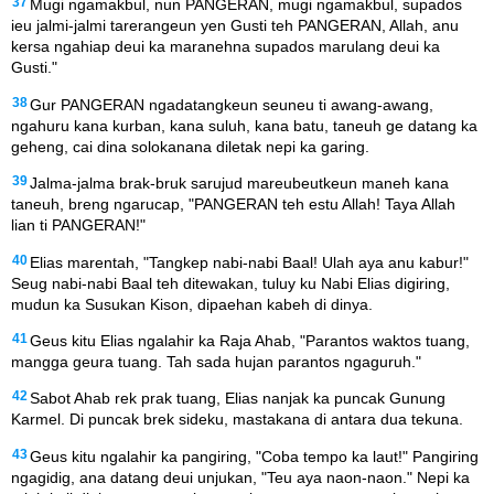
37
Mugi ngamakbul, nun PANGERAN, mugi ngamakbul, supados
ieu jalmi-jalmi tarerangeun yen Gusti teh PANGERAN, Allah, anu
kersa ngahiap deui ka maranehna supados marulang deui ka
Gusti."
38
Gur PANGERAN ngadatangkeun seuneu ti awang-awang,
ngahuru kana kurban, kana suluh, kana batu, taneuh ge datang ka
geheng, cai dina solokanana diletak nepi ka garing.
39
Jalma-jalma brak-bruk sarujud mareubeutkeun maneh kana
taneuh, breng ngarucap, "PANGERAN teh estu Allah! Taya Allah
lian ti PANGERAN!"
40
Elias marentah, "Tangkep nabi-nabi Baal! Ulah aya anu kabur!"
Seug nabi-nabi Baal teh ditewakan, tuluy ku Nabi Elias digiring,
mudun ka Susukan Kison, dipaehan kabeh di dinya.
41
Geus kitu Elias ngalahir ka Raja Ahab, "Parantos waktos tuang,
mangga geura tuang. Tah sada hujan parantos ngaguruh."
42
Sabot Ahab rek prak tuang, Elias nanjak ka puncak Gunung
Karmel. Di puncak brek sideku, mastakana di antara dua tekuna.
43
Geus kitu ngalahir ka pangiring, "Coba tempo ka laut!" Pangiring
ngagidig, ana datang deui unjukan, "Teu aya naon-naon." Nepi ka