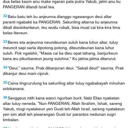
dua belas kaom anu make ngaran pala putra Yakub, jalmi anu ku
PANGERAN dilandi Israil tea.
32
Batu-batu teh ku anjeunna dianggo ngawangun deui altar
paranti ngabakti ka PANGERAN. Sakuriling altarna ku anjeunna
dikali disolokankeun, teu wudu rubak, bisa muat cai kira-kira lima
belas litereun.
33
Beres eta anjeunna neundeunan suluh kana luhur altar, tuluy
meuncit sapi sarta dipotong-potong, diteundeunan kana luhur
suluh. Pok ngalahir, "Mawa cai ka dieu opat tahang, banjurkeun
kana ieu pikurbaneun jeung suluhna." Ku jalma-jalma ditarurut.
34
"Deui," saurna. Prak dibanjuran deui. "Sakali deui!" saurna. Prak
dibanjur deui mani cipruk.
35
Caina tingcurulung ka sakuriling altar tuluy ngababayah minuhan
solokanana.
36
Sanggeus nitih kana wanci ngurban burit, Nabi Elias nyaketan
altar tuluy neneda, "Nun PANGERAN, Allah Ibrahim, Ishak, sareng
Yakub, mugi nyatakeun yen Gusti teh Allah Israil, sareng nyatakeun
yen sim abdi teh piwarangan Gusti tur parantos nedunan sugri
timbalan.