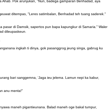
 Ahab. Pok arunjukan, "Nun, badega gamparan Benhadad, aya
euwat ditempas, "Leres satimbalan, Benhadad teh tuang saderek."
 pasar di Damsik, sapertos pun bapa kapungkur di Samaria." Waler
ad dileupaskeun.
.
anganana ingkah ti dinya, gok pasanggrog jeung singa, gabrug ku
urang bari sanggemna, ‘Jaga ieu jelema. Lamun nepi ka kabur,
an anu menta!"
 nyawa maneh pigantieunana. Balad maneh oge bakal tumpur,