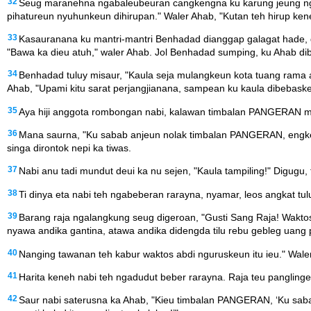
32
Seug maranehna ngabaleubeuran cangkengna ku karung jeung ng
pihatureun nyuhunkeun dihirupan." Waler Ahab, "Kutan teh hirup ken
33
Kasauranana ku mantri-mantri Benhadad dianggap galagat hade, g
"Bawa ka dieu atuh," waler Ahab. Jol Benhadad sumping, ku Ahab dib
34
Benhadad tuluy misaur, "Kaula seja mulangkeun kota tuang rama
Ahab, "Upami kitu sarat perjangjianana, sampean ku kaula dibebask
35
Aya hiji anggota rombongan nabi, kalawan timbalan PANGERAN mun
36
Mana saurna, "Ku sabab anjeun nolak timbalan PANGERAN, engke s
singa dirontok nepi ka tiwas.
37
Nabi anu tadi mundut deui ka nu sejen, "Kaula tampiling!" Digugu, t
38
Ti dinya eta nabi teh ngabeberan rarayna, nyamar, leos angkat tuluy
39
Barang raja ngalangkung seug digeroan, "Gusti Sang Raja! Wakto
nyawa andika gantina, atawa andika didengda tilu rebu gebleg uang 
40
Nanging tawanan teh kabur waktos abdi nguruskeun itu ieu." Wal
41
Harita keneh nabi teh ngadudut beber rarayna. Raja teu panglinge
42
Saur nabi saterusna ka Ahab, "Kieu timbalan PANGERAN, ‘Ku sa