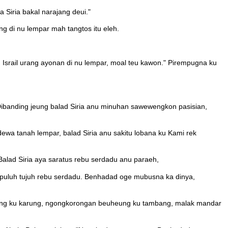
Siria bakal narajang deui."
g di nu lempar mah tangtos itu eleh.
 Israil urang ayonan di nu lempar, moal teu kawon." Pirempugna ku
Dibanding jeung balad Siria anu minuhan sawewengkon pasisian,
ewa tanah lempar, balad Siria anu sakitu lobana ku Kami rek
 Balad Siria aya saratus rebu serdadu anu paraeh,
a puluh tujuh rebu serdadu. Benhadad oge mubusna ka dinya,
angkeng ku karung, ngongkorongan beuheung ku tambang, malak mandar