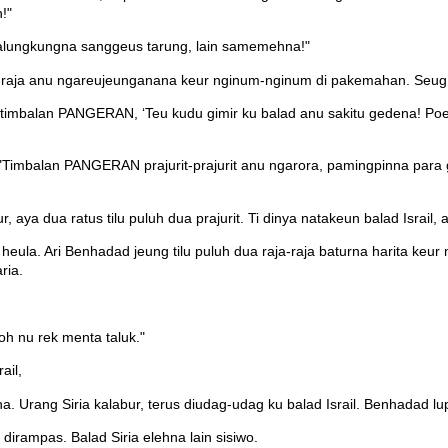
!"
malungkungna sanggeus tarung, lain samemehna!"
a-raja anu ngareujeunganana keur nginum-nginum di pakemahan. Seug 
eu timbalan PANGERAN, ‘Teu kudu gimir ku balad anu sakitu gedena! P
"Timbalan PANGERAN prajurit-prajurit anu ngarora, pamingpinna para 
aya dua ratus tilu puluh dua prajurit. Ti dinya natakeun balad Israil, ay
i heula. Ari Benhadad jeung tilu puluh dua raja-raja baturna harita ke
ria.
oh nu rek menta taluk."
ail,
rang Siria kalabur, terus diudag-udag ku balad Israil. Benhadad lu
irampas. Balad Siria elehna lain sisiwo.