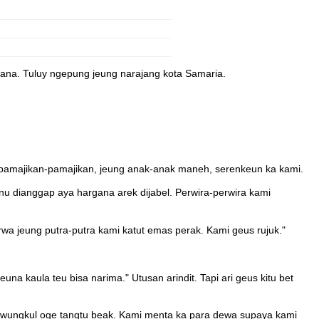
tana. Tuluy ngepung jeung narajang kota Samaria.
, pamajikan-pamajikan, jeung anak-anak maneh, serenkeun ka kami.
 dianggap aya hargana arek dijabel. Perwira-perwira kami
a jeung putra-putra kami katut emas perak. Kami geus rujuk."
 kaula teu bisa narima." Utusan arindit. Tapi ari geus kitu bet
 wungkul oge tangtu beak. Kami menta ka para dewa supaya kami