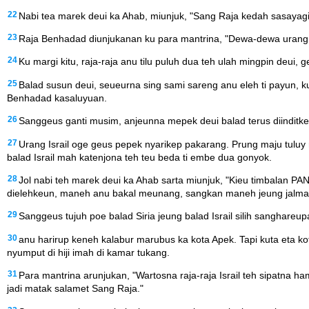
22
Nabi tea marek deui ka Ahab, miunjuk, "Sang Raja kedah sasayagi
23
Raja Benhadad diunjukanan ku para mantrina, "Dewa-dewa urang I
24
Ku margi kitu, raja-raja anu tilu puluh dua teh ulah mingpin deui,
25
Balad susun deui, seueurna sing sami sareng anu eleh ti payun, 
Benhadad kasaluyuan.
26
Sanggeus ganti musim, anjeunna mepek deui balad terus diinditkeu
27
Urang Israil oge geus pepek nyarikep pakarang. Prung maju tulu
balad Israil mah katenjona teh teu beda ti embe dua gonyok.
28
Jol nabi teh marek deui ka Ahab sarta miunjuk, "Kieu timbalan PA
dielehkeun, maneh anu bakal meunang, sangkan maneh jeung jalm
29
Sanggeus tujuh poe balad Siria jeung balad Israil silih sanghareu
30
anu harirup keneh kalabur marubus ka kota Apek. Tapi kuta eta 
nyumput di hiji imah di kamar tukang.
31
Para mantrina arunjukan, "Wartosna raja-raja Israil teh sipatna
jadi matak salamet Sang Raja."