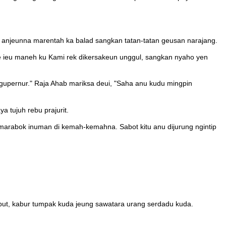
anjeunna marentah ka balad sangkan tatan-tatan geusan narajang.
oe ieu maneh ku Kami rek dikersakeun unggul, sangkan nyaho yen
gupernur." Raja Ahab mariksa deui, "Saha anu kudu mingpin
a tujuh rebu prajurit.
ur marabok inuman di kemah-kemahna. Sabot kitu anu dijurung ngintip
put, kabur tumpak kuda jeung sawatara urang serdadu kuda.