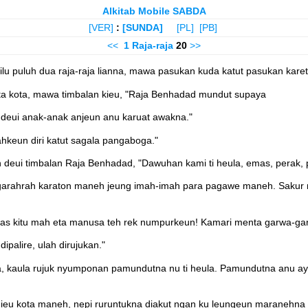
Alkitab Mobile SABDA
[VER]
:
[SUNDA]
[PL]
[PB]
<<
1 Raja-raja
20
>>
ilu puluh dua raja-raja lianna, mawa pasukan kuda katut pasukan kare
 eta kota, mawa timbalan kieu, "Raja Benhadad mundut supaya
 deui anak-anak anjeun anu karuat awakna."
hkeun diri katut sagala pangaboga."
an deui timbalan Raja Benhadad, "Dawuhan kami ti heula, emas, perak
arahrah karaton maneh jeung imah-imah para pagawe maneh. Sakur nu
as kitu mah eta manusa teh rek numpurkeun! Kamari menta garwa-garw
ipalire, ulah dirujukan."
 kaula rujuk nyumponan pamundutna nu ti heula. Pamundutna anu ayeuna
 ieu kota maneh, nepi ruruntukna diakut ngan ku leungeun maranehna