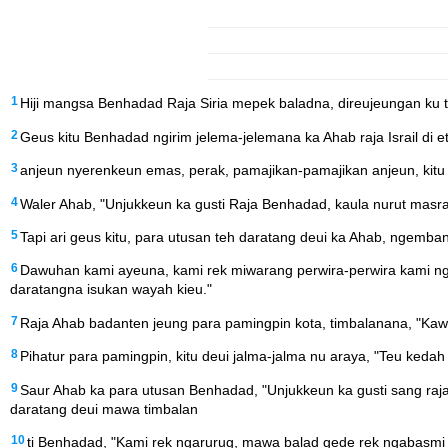
1
Hiji mangsa Benhadad Raja Siria mepek baladna, direujeungan ku t
2
Geus kitu Benhadad ngirim jelema-jelemana ka Ahab raja Israil di
3
anjeun nyerenkeun emas, perak, pamajikan-pamajikan anjeun, kitu
4
Waler Ahab, "Unjukkeun ka gusti Raja Benhadad, kaula nurut masra
5
Tapi ari geus kitu, para utusan teh daratang deui ka Ahab, ngemb
6
Dawuhan kami ayeuna, kami rek miwarang perwira-perwira kami ng
daratangna isukan wayah kieu."
7
Raja Ahab badanten jeung para pamingpin kota, timbalanana, "Kaw
8
Pihatur para pamingpin, kitu deui jalma-jalma nu araya, "Teu kedah d
9
Saur Ahab ka para utusan Benhadad, "Unjukkeun ka gusti sang raja,
daratang deui mawa timbalan
10
ti Benhadad, "Kami rek ngarurug, mawa balad gede rek ngabasmi