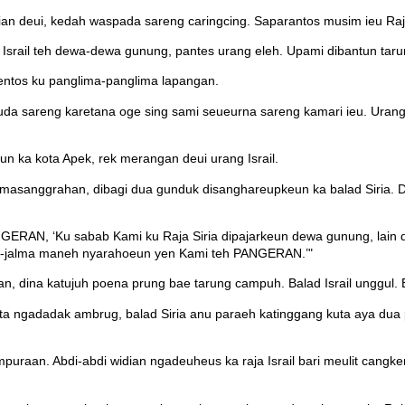
an deui, kedah waspada sareng caringcing. Saparantos musim ieu Raja 
srail teh dewa-dewa gunung, pantes urang eleh. Upami dibantun tarun
 gentos ku panglima-panglima lapangan.
kuda sareng karetana oge sing sami seueurna sareng kamari ieu. Urang
n ka kota Apek, rek merangan deui urang Israil.
y masanggrahan, dibagi dua gunduk disanghareupkeun ka balad Siria. 
NGERAN, ‘Ku sabab Kami ku Raja Siria dipajarkeun dewa gunung, lain d
a-jalma maneh nyarahoeun yen Kami teh PANGERAN.’"
pan, dina katujuh poena prung bae tarung campuh. Balad Israil unggul.
kota ngadadak ambrug, balad Siria anu paraeh katinggang kuta aya du
 hampuraan. Abdi-abdi widian ngadeuheus ka raja Israil bari meulit c