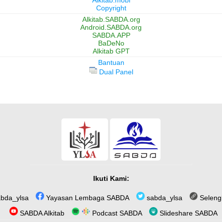
Alkitab.mobi
Copyright
Alkitab.SABDA.org
Android.SABDA.org
SABDA.APP
BaDeNo
Alkitab GPT
Bantuan
Dual Panel
Ikuti Kami:
bda_ylsa
Yayasan Lembaga SABDA
sabda_ylsa
Seleng
SABDA Alkitab
Podcast SABDA
Slideshare SABDA