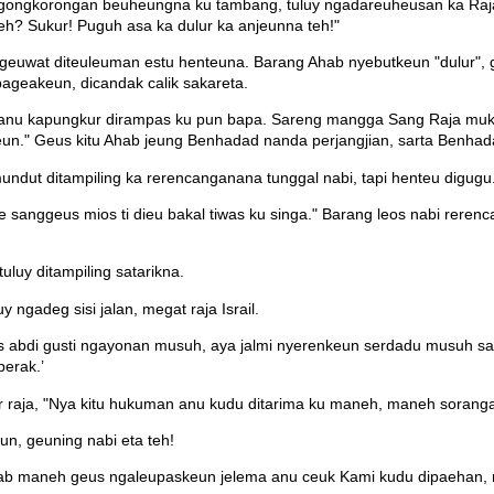
ongkorongan beuheungna ku tambang, tuluy ngadareuheusan ka Raja
eh? Sukur! Puguh asa ka dulur ka anjeunna teh!"
euwat diteuleuman estu henteuna. Barang Ahab nyebutkeun "dulur", g
ageakeun, dicandak calik sakareta.
 anu kapungkur dirampas ku pun bapa. Sareng mangga Sang Raja muka
eun." Geus kitu Ahab jeung Benhadad nanda perjangjian, sarta Benhad
dut ditampiling ka rerencanganana tunggal nabi, tapi henteu digugu
anggeus mios ti dieu bakal tiwas ku singa." Barang leos nabi rerenc
uluy ditampiling satarikna.
 ngadeg sisi jalan, megat raja Israil.
s abdi gusti ngayonan musuh, aya jalmi nyerenkeun serdadu musuh sa
perak.’
er raja, "Nya kitu hukuman anu kudu ditarima ku maneh, maneh sorang
un, geuning nabi eta teh!
bab maneh geus ngaleupaskeun jelema anu ceuk Kami kudu dipaehan,