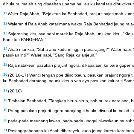
dihukum, malah sing dipaehan upama hal ieu ku kami teu dibuktikeun
11
Waler Raja Ahab, "Bejakeun ka Benhadad, prajurit sajati mah ku
12
Waleran ti Raja Ahab katarimana waktu Raja Benhadad jeung raj
13
Sajeroning kitu, aya nabi marek ka Raja Ahab, unjukan kieu, "Ki
Kami teh PANGERAN.’"
14
Ahab mariksa, "Saha anu kudu mingpin panarajang?" Waler nabi, 
pasukan inti?" Waler nabi, "Sang Raja ku anjeun."
15
Raja natakeun pasukan prajurit ngora, dikapalaan ku para gupernur, 
16
(20:16-17) Wanci tengah poe diinditkeun, pasukan prajurit ngora t
ku Benhadad daratang, ngunjukkeun yen aya pasukan kaluar ti Sama
17
(20:16)
18
Timbalan Benhadad, "Tangkep hirup-hirup, boh nu rek narajang, b
19
Prung pasukan prajurit ngora narajang ti heula, disusul ku balad Isr
20
pada-pada meunang lawan, pada-pada unggul niwaskeun musuhna. U
21
Pasanggrahanana ku Ahab dibereyek, kuda jeung kareta-karetana d