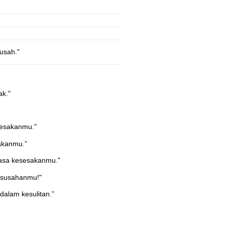
usah."
ak."
sesakanmu."
sakanmu.”
masa kesesakanmu."
kesusahanmu!"
alam kesulitan.”