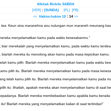
Alkitab Mobile SABDA
[VER]
:
[SUNDA]
[PL]
[PB]
<<
Hakim-hakim
10
: 14
>>
 tea. Keun sina maranehna anu nulungan mun maraneh meunang kas
rlah mereka menyelamatkan kamu pada waktu kesesakanmu.”
itu; biar merekalah yang menyelamatkan kamu, pada waktu kamu terdes
h, biarlah mereka itu menolong akan kamu pada masa kepicikan kamu.
ng telah kamu pilih. Biarlah mereka menyelamatkan kamu pada waktu ke
h kamu pilih itu. Biarlah mereka menyelamatkan kamu pada masa kese
 yang telah kamu pilih itu. Biarlah mereka menyelamatkan kamu pada 
 pilih itu: lihatlah, apakah mereka akan menyelamatkan kamu di saat 
kepadanya. Biarlah mereka membebaskan kamu apabila kamu berada d
tu! Biarlah mereka yang menyelamatkan kalian di saat tertindas!”