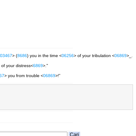
03467
> (
8686
) you in the time <
06256
> of your tribulation <
06869
>_.
 of your distress<
6869
>."
67
> you from trouble <
06869
>!”