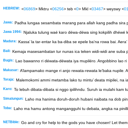
HEBREW:
<
06869
> Mktru <
06256
> teb <
0
> Mkl <
03467
> weyswy <
0
Jawa:
Padha lungaa sesambata marang para allah kang padha sira pil
Jawa 1994:
Njaluka tulung waé karo déwa-déwa sing kokpilih dhéwé
Madura:
Kassa’ la tar-entar ka ba-diba se epele ba’na rowa bai. Aera
Bali:
Kemaja masesambatan tur nunas ica teken widi-widi ane suba pil
Bugis:
Lao bawanno ri déwata-déwata iya mupiléro. Angobbino lao r
Makasar:
A’lampamako mange ri anjo rewata-rewata le’baka nupile. A
Toraja:
Malemokomi ammi metamba lako tu mintu’ deata mipilei, na
Karo:
To lebuh dibata-dibata si nggo ipilihndu. Suruh ia mulahi kam k
Simalungun:
Laho ma hanima doruh-doruh hubani naibata na dob pini
Toba:
Laho ma hamu antong mangangguhi tu debata, angka na pinilli
NETBible:
Go and cry for help to the gods you have chosen! Let them 