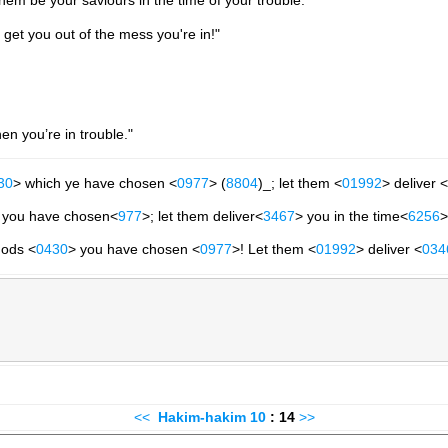
them be your saviours in the time of your trouble.
get you out of the mess you're in!"
n you’re in trouble."
30
> which ye have chosen <
0977
> (
8804
)_; let them <
01992
> deliver <
 you have chosen<
977
>; let them deliver<
3467
> you in the time<
6256
>
gods <
0430
> you have chosen <
0977
>! Let them <
01992
> deliver <
034
<<
Hakim-hakim
10
: 14
>>