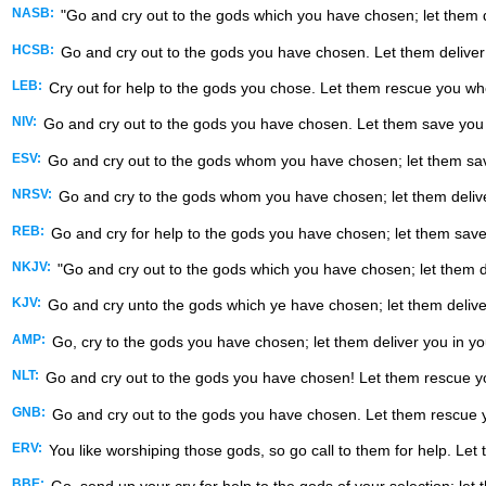
NASB:
"Go and cry out to the gods which you have chosen; let them de
HCSB:
Go and cry out to the gods you have chosen. Let them deliver 
LEB:
Cry out for help to the gods you chose. Let them rescue you whe
NIV:
Go and cry out to the gods you have chosen. Let them save you 
ESV:
Go and cry out to the gods whom you have chosen; let them save 
NRSV:
Go and cry to the gods whom you have chosen; let them deliver 
REB:
Go and cry for help to the gods you have chosen; let them save 
NKJV:
"Go and cry out to the gods which you have chosen; let them del
KJV:
Go and cry unto the gods which ye have chosen; let them deliver 
AMP:
Go, cry to the gods you have chosen; let them deliver you in you
NLT:
Go and cry out to the gods you have chosen! Let them rescue you
GNB:
Go and cry out to the gods you have chosen. Let them rescue y
ERV:
You like worshiping those gods, so go call to them for help. Let
BBE: