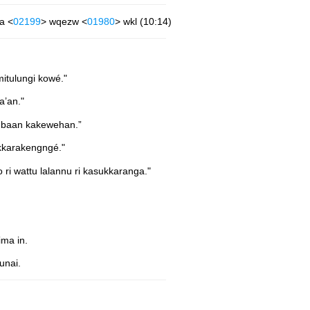
la <
02199
> wqezw <
01980
> wkl (10:14)
itulungi kowé."
a’an."
h baan kakewehan.”
kkarakengngé."
ri wattu lalannu ri kasukkaranga."
ma in.
unai.