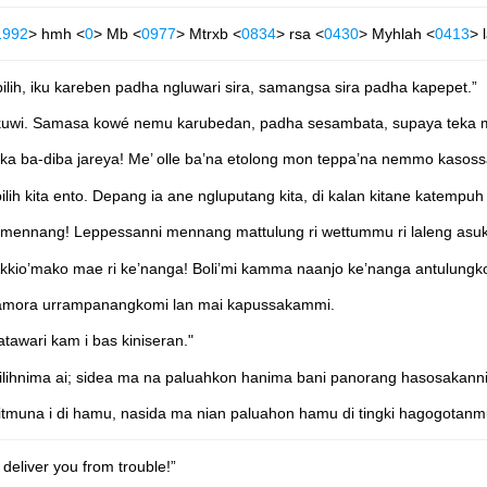
1992
> hmh <
0
> Mb <
0977
> Mtrxb <
0834
> rsa <
0430
> Myhlah <
0413
> 
ih, iku kareben padha ngluwari sira, samangsa sira padha kapepet.”
 kuwi. Samasa kowé nemu karubedan, padha sesambata, supaya teka m
’ ka ba-diba jareya! Me’ olle ba’na etolong mon teppa’na nemmo kasoss
ih kita ento. Depang ia ane ngluputang kita, di kalan kitane katempu
i mennang! Leppessanni mennang mattulung ri wettummu ri laleng asu
kkio’mako mae ri ke’nanga! Boli’mi kamma naanjo ke’nanga antulungko 
 iamora urrampanangkomi lan mai kapussakammi.
atawari kam i bas kiniseran."
lihnima ai; sidea ma na paluahkon hanima bani panorang hasosakanni
tmuna i di hamu, nasida ma nian paluahon hamu di tingki hagogotanm
deliver you from trouble!”