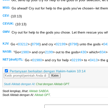
Go, send up your cry for help to the gods of your selection; let 
MSG:
Go ahead! Cry out for help to the gods you've chosen--let them 
CEV:
(10:13)
CEVUK:
(10:13)
GWV:
Cry out for help to the gods you chose. Let them rescue you whe
KJV:
Go <
03212
> (
8798
) and cry <
02199
> (
8798
) unto the gods <
04
NASB:
"Go<
1980
> and cry<
2199
> out to the gods<
430
> which<
834
>
NET [draft] ITL:
Go <
01980
> and cry for help <
02199
> to <
0413
> the 
Pertanyaan berkaitan dengan Hakim-hakim 10:14
Kirim
Studi Alkitab dengan AI:
Chat dengan Alkitab GPT
.
Studi lengkap, lihat:
Alkitab SABDA
.
Studi Alkitab dengan AI:
Alkitab GPT
.