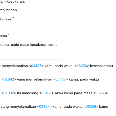
lam kesukaran."
kesusahan."
tindas!"
anmu."
an kamu, pada masa kasukaran kamu.
> menyelamatkan <
03467
> kamu pada waktu <
06256
> kesesakanmu
h <
01992
> yang menyelamatkan <
03467
> kamu, pada waktu
a <
01992
> itu menolong <
03467
> akan kamu pada masa <
06256
>
 yang menyelamatkan <
03467
> kamu, pada waktu <
06256
> kamu