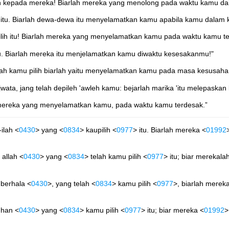
lah kepada mereka! Biarlah mereka yang menolong pada waktu kamu da
 itu. Biarlah dewa-dewa itu menyelamatkan kamu apabila kamu dalam 
lih itu! Biarlah mereka yang menyelamatkan kamu pada waktu kamu ter
itu. Biarlah mereka itu menjelamatkan kamu diwaktu kesesakanmu!"
ah kamu pilih biarlah yaitu menyelamatkan kamu pada masa kesusah
ata, jang telah depileh 'awleh kamu: bejarlah marika 'itu melepask
r mereka yang menyelamatkan kamu, pada waktu kamu terdesak.”
-ilah <
0430
> yang <
0834
> kaupilih <
0977
> itu. Biarlah mereka <
01992
 allah <
0430
> yang <
0834
> telah kamu pilih <
0977
> itu; biar merekala
 berhala <
0430
>, yang telah <
0834
> kamu pilih <
0977
>, biarlah merek
uhan <
0430
> yang <
0834
> kamu pilih <
0977
> itu; biar mereka <
01992
>