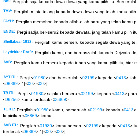
BIS:
Pergilah saja kepada dewa-dewa yang kamu pilih itu. Berseru
TMV:
Pergilah minta tolong kepada dewa-dewa yang telah kamu pilih
FAYH:
Pergilah memohon kepada allah-allah baru yang telah kamu pi
ENDE:
Pergi sadja ber-seru2 kepada dewata, jang telah kamu pilih 
Shellabear 1912:
Pergilah kamu berseru kepada segala dewa yang tel
Leydekker Draft:
Pergilah kamu, dan berdoszalah kapada Dejwata-dejw
AVB:
Pergilah kamu berseru kepada tuhan yang kamu pilih itu; bia
AYT ITL:
Pergi <
01980
> dan berserulah <
02199
> kepada <
0413
> ilah
<
06869
>.” [<
00
> <
00
>]
TB ITL:
Pergi <
01980
> sajalah berseru <
02199
> kepada <
0413
> para
<
06256
> kamu terdesak <
06869
>."
TL ITL:
Pergilah <
01980
> kamu, berserulah <
02199
> kepada <
0413
>
kepicikan <
06869
> kamu.
AVB ITL:
Pergilah <
01980
> kamu berseru <
02199
> kepada <
0413
> t
terdesak <
06869
>.” [<
00
> <
00
>]