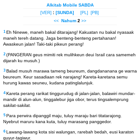
Alkitab Mobile SABDA
[VER]
:
[SUNDA]
[PL]
[PB]
<<
Nahum
2
>>
1
Eh Ninewe, maneh bakal ditarajang! Kakuatan nu bakal nyasaak
maneh tereh datang. Jaga benteng-benteng pertahanan!
Awaskeun jalan! Taki-taki pikeun perang!
2
(PANGERAN geus mimiti rek mulihkeun deui Israil cara samemeh
dijarah ku musuh.)
3
Balad musuh marawa tameng beureum, dangdananana ge warna
beureum. Keur sasadiaan rek narajang! Kareta-karetana semu
hurung kawas seuneu, kudana patinglalunjuk.
4
Kareta perang rarikat tinggurudug di jalan-jalan, balawiri mundar-
mandir di alun-alun, tinggalebur jiga obor, terus tingsalemprung
sakilat-sakilat.
5
Para perwira dipanggil maju, tuluy maraju bari titatarajong.
Nyebrut maruru kana kuta, tuluy marasang panggedor.
6
Lawang-lawang kota sisi walungan, rarebah bedah, eusi karaton
guyur-tagiwur.