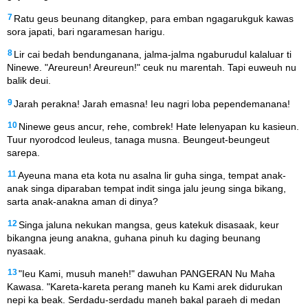
7
Ratu geus beunang ditangkep, para emban ngagarukguk kawas
sora japati, bari ngaramesan harigu.
8
Lir cai bedah bendunganana, jalma-jalma ngaburudul kalaluar ti
Ninewe. "Areureun! Areureun!" ceuk nu marentah. Tapi euweuh nu
balik deui.
9
Jarah perakna! Jarah emasna! Ieu nagri loba pependemanana!
10
Ninewe geus ancur, rehe, combrek! Hate lelenyapan ku kasieun.
Tuur nyorodcod leuleus, tanaga musna. Beungeut-beungeut
sarepa.
11
Ayeuna mana eta kota nu asalna lir guha singa, tempat anak-
anak singa diparaban tempat indit singa jalu jeung singa bikang,
sarta anak-anakna aman di dinya?
12
Singa jaluna nekukan mangsa, geus katekuk disasaak, keur
bikangna jeung anakna, guhana pinuh ku daging beunang
nyasaak.
13
"Ieu Kami, musuh maneh!" dawuhan PANGERAN Nu Maha
Kawasa. "Kareta-kareta perang maneh ku Kami arek didurukan
nepi ka beak. Serdadu-serdadu maneh bakal paraeh di medan