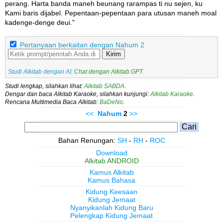
perang. Harta banda maneh beunang rarampas ti nu sejen, ku
Kami baris dijabel. Pepentaan-pepentaan para utusan maneh moal
kadenge-denge deui."
Pertanyaan berkaitan dengan Nahum 2
Kirim
Studi Alkitab dengan AI:
Chat dengan Alkitab GPT
.
Studi lengkap, silahkan lihat:
Alkitab SABDA
.
Dengar dan baca Alkitab Karaoke, silahkan kunjungi:
Alkitab Karaoke
.
Rencana Multimedia Baca Alkitab:
BaDeNo
.
<<
Nahum
2
>>
Bahan Renungan:
SH
-
RH
-
ROC
Download
Alkitab ANDROID
Kamus Alkitab
Kamus Bahasa
Kidung Keesaan
Kidung Jemaat
Nyanyikanlah Kidung Baru
Pelengkap Kidung Jemaat