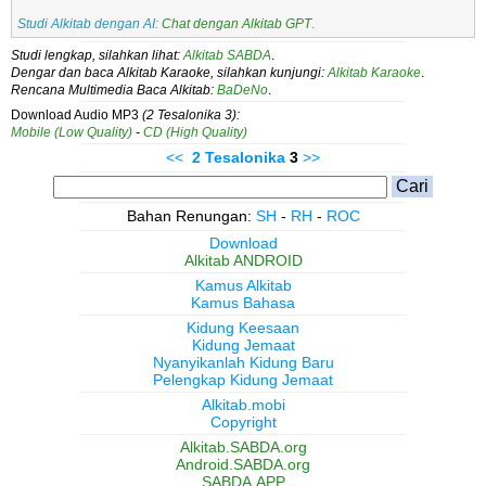
Studi Alkitab dengan AI:
Chat dengan Alkitab GPT
.
Studi lengkap, silahkan lihat:
Alkitab SABDA
.
Dengar dan baca Alkitab Karaoke, silahkan kunjungi:
Alkitab Karaoke
.
Rencana Multimedia Baca Alkitab:
BaDeNo
.
Download Audio MP3
(2 Tesalonika 3):
Mobile (Low Quality)
-
CD (High Quality)
<<
2 Tesalonika
3
>>
Bahan Renungan:
SH
-
RH
-
ROC
Download
Alkitab ANDROID
Kamus Alkitab
Kamus Bahasa
Kidung Keesaan
Kidung Jemaat
Nyanyikanlah Kidung Baru
Pelengkap Kidung Jemaat
Alkitab.mobi
Copyright
Alkitab.SABDA.org
Android.SABDA.org
SABDA.APP