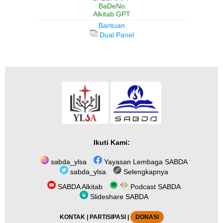
BaDeNo
Alkitab GPT
Bantuan
Dual Panel
Ikuti Kami:
sabda_ylsa
Yayasan Lembaga SABDA
sabda_ylsa
Selengkapnya
SABDA Alkitab
Podcast SABDA
Slideshare SABDA
KONTAK
|
PARTISIPASI
|
DONASI