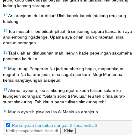
ladang kesang sorangan.
13
Ari aranjeun, dulur-dulur! Ulah kapok-kapok tatalang reujeung
tutulung.
14
Teu mustahil, ieu pituah-pituah ti simkuring sapara kanca teh aya
anu embung ngadenge. Upama aya cirian, ulah dirapetan, sina
eraeun sorangan.
15
Tapi ulah ari dimusuhan mah, leuwih hade pepelingan sakumaha
pantesna ka dulur.
16
Mugi-mugi Pangeran Nu jadi sumbering bagja, maparinkeun
nugraha-Na ka aranjeun, dina sagala perkara. Mugi Mantenna
kersa nangtayungan aranjeun.
17
Ahirna, ayeuna, ieu simkuring ngotretkeun tulisan salam ku
leungeun sorangan: “Salam sono ti Paulus.” Ieu teh cirina surat-
surat simkuring. Tah kitu rupana tulisan simkuring teh!
18
Mugia aya sih piwelas Isa Al Masih ka aranjeun.
Pertanyaan berkaitan dengan 2 Tesalonika 3
Kirim