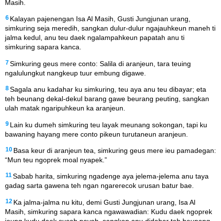
Masih.
6
Kalayan pajenengan Isa Al Masih, Gusti Jungjunan urang,
simkuring seja meredih, sangkan dulur-dulur ngajauhkeun maneh ti
jalma kedul, anu teu daek ngalampahkeun papatah anu ti
simkuring sapara kanca.
7
Simkuring geus mere conto: Salila di aranjeun, tara teuing
ngalulungkut nangkeup tuur embung digawe.
8
Sagala anu kadahar ku simkuring, teu aya anu teu dibayar; eta
teh beunang dekal-dekul barang gawe beurang peuting, sangkan
ulah matak ngaripuhkeun ka aranjeun.
9
Lain ku dumeh simkuring teu layak meunang sokongan, tapi ku
bawaning hayang mere conto pikeun turutaneun aranjeun.
10
Basa keur di aranjeun tea, simkuring geus mere ieu pamadegan:
“Mun teu ngoprek moal nyapek.”
11
Sabab harita, simkuring ngadenge aya jelema-jelema anu taya
gadag sarta gawena teh ngan ngarerecok urusan batur bae.
12
Ka jalma-jalma nu kitu, demi Gusti Jungjunan urang, Isa Al
Masih, simkuring sapara kanca ngawawadian: Kudu daek ngoprek
jeung kudu daek susah payah, sangkan anu didahar teh beunang