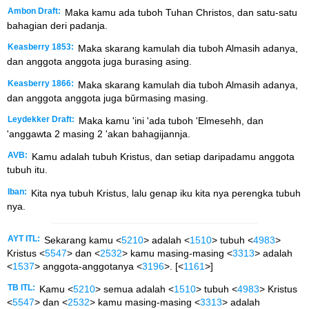
Ambon Draft:
Maka kamu ada tuboh Tuhan Christos, dan satu-satu
bahagian deri padanja.
Keasberry 1853:
Maka skarang kamulah dia tuboh Almasih adanya,
dan anggota anggota juga burasing asing.
Keasberry 1866:
Maka skarang kamulah dia tuboh Almasih adanya,
dan anggota anggota juga bŭrmasing masing.
Leydekker Draft:
Maka kamu 'ini 'ada tuboh 'Elmesehh, dan
'anggawta 2 masing 2 'akan bahagijannja.
AVB:
Kamu adalah tubuh Kristus, dan setiap daripadamu anggota
tubuh itu.
Iban:
Kita nya tubuh Kristus, lalu genap iku kita nya perengka tubuh
nya.
AYT ITL:
Sekarang kamu <
5210
> adalah <
1510
> tubuh <
4983
>
Kristus <
5547
> dan <
2532
> kamu masing-masing <
3313
> adalah
<
1537
> anggota-anggotanya <
3196
>. [<
1161
>]
TB ITL:
Kamu <
5210
> semua adalah <
1510
> tubuh <
4983
> Kristus
<
5547
> dan <
2532
> kamu masing-masing <
3313
> adalah