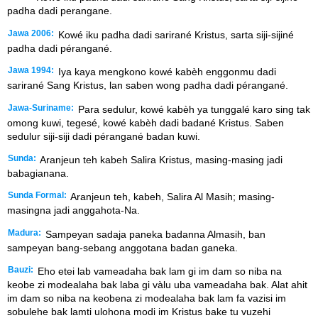
padha dadi perangane.
Jawa 2006:
Kowé iku padha dadi sarirané Kristus, sarta siji-sijiné
padha dadi pérangané.
Jawa 1994:
Iya kaya mengkono kowé kabèh enggonmu dadi
sarirané Sang Kristus, lan saben wong padha dadi pérangané.
Jawa-Suriname:
Para sedulur, kowé kabèh ya tunggalé karo sing tak
omong kuwi, tegesé, kowé kabèh dadi badané Kristus. Saben
sedulur siji-siji dadi pérangané badan kuwi.
Sunda:
Aranjeun teh kabeh Salira Kristus, masing-masing jadi
babagianana.
Sunda Formal:
Aranjeun teh, kabeh, Salira Al Masih; masing-
masingna jadi anggahota-Na.
Madura:
Sampeyan sadaja paneka badanna Almasih, ban
sampeyan bang-sebang anggotana badan ganeka.
Bauzi:
Eho etei lab vameadaha bak lam gi im dam so niba na
keobe zi modealaha bak laba gi vàlu uba vameadaha bak. Alat ahit
im dam so niba na keobena zi modealaha bak lam fa vazisi im
sobulehe bak lamti ulohona modi im Kristus bake tu vuzehi