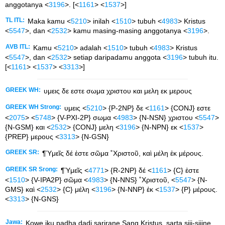
anggotanya <
3196
>. [<
1161
> <
1537
>]
TL ITL:
Maka kamu <
5210
> inilah <
1510
> tubuh <
4983
> Kristus
<
5547
>, dan <
2532
> kamu masing-masing anggotanya <
3196
>.
AVB ITL:
Kamu <
5210
> adalah <
1510
> tubuh <
4983
> Kristus
<
5547
>, dan <
2532
> setiap daripadamu anggota <
3196
> tubuh itu.
[<
1161
> <
1537
> <
3313
>]
GREEK WH:
υμεις δε εστε σωμα χριστου και μελη εκ μερους
GREEK WH Strong:
υμεις <
5210
> {P-2NP} δε <
1161
> {CONJ} εστε
<
2075
> <
5748
> {V-PXI-2P} σωμα <
4983
> {N-NSN} χριστου <
5547
>
{N-GSM} και <
2532
> {CONJ} μελη <
3196
> {N-NPN} εκ <
1537
>
{PREP} μερους <
3313
> {N-GSN}
GREEK SR:
¶Ὑμεῖς δέ ἐστε σῶμα ˚Χριστοῦ, καὶ μέλη ἐκ μέρους.
GREEK SR Srong:
¶Ὑμεῖς <
4771
> {R-2NP} δέ <
1161
> {C} ἐστε
<
1510
> {V-IPA2P} σῶμα <
4983
> {N-NNS} ˚Χριστοῦ, <
5547
> {N-
GMS} καὶ <
2532
> {C} μέλη <
3196
> {N-NNP} ἐκ <
1537
> {P} μέρους.
<
3313
> {N-GNS}
Jawa:
Kowe iku padha dadi sarirane Sang Kristus, sarta siji-sijine