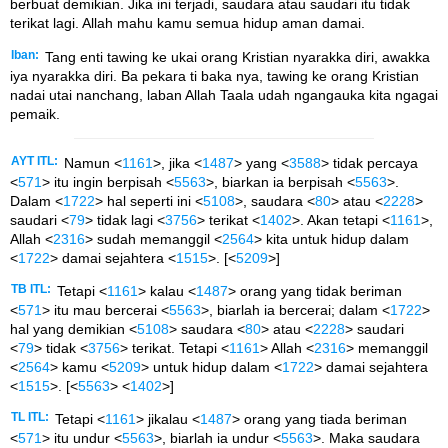
berbuat demikian. Jika ini terjadi, saudara atau saudari itu tidak
terikat lagi. Allah mahu kamu semua hidup aman damai.
Iban:
Tang enti tawing ke ukai orang Kristian nyarakka diri, awakka
iya nyarakka diri. Ba pekara ti baka nya, tawing ke orang Kristian
nadai utai nanchang, laban Allah Taala udah ngangauka kita ngagai
pemaik.
AYT ITL:
Namun <
1161
>, jika <
1487
> yang <
3588
> tidak percaya
<
571
> itu ingin berpisah <
5563
>, biarkan ia berpisah <
5563
>.
Dalam <
1722
> hal seperti ini <
5108
>, saudara <
80
> atau <
2228
>
saudari <
79
> tidak lagi <
3756
> terikat <
1402
>. Akan tetapi <
1161
>,
Allah <
2316
> sudah memanggil <
2564
> kita untuk hidup dalam
<
1722
> damai sejahtera <
1515
>. [<
5209
>]
TB ITL:
Tetapi <
1161
> kalau <
1487
> orang yang tidak beriman
<
571
> itu mau bercerai <
5563
>, biarlah ia bercerai; dalam <
1722
>
hal yang demikian <
5108
> saudara <
80
> atau <
2228
> saudari
<
79
> tidak <
3756
> terikat. Tetapi <
1161
> Allah <
2316
> memanggil
<
2564
> kamu <
5209
> untuk hidup dalam <
1722
> damai sejahtera
<
1515
>. [<
5563
> <
1402
>]
TL ITL:
Tetapi <
1161
> jikalau <
1487
> orang yang tiada beriman
<
571
> itu undur <
5563
>, biarlah ia undur <
5563
>. Maka saudara