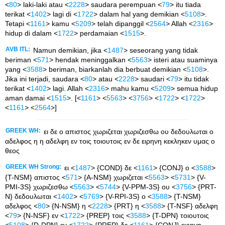
<
80
> laki-laki atau <
2228
> saudara perempuan <
79
> itu tiada
terikat <
1402
> lagi di <
1722
> dalam hal yang demikian <
5108
>.
Tetapi <
1161
> kamu <
5209
> telah dipanggil <
2564
> Allah <
2316
>
hidup di dalam <
1722
> perdamaian <
1515
>.
AVB ITL:
Namun demikian, jika <
1487
> seseorang yang tidak
beriman <
571
> hendak meninggalkan <
5563
> isteri atau suaminya
yang <
3588
> beriman, biarkanlah dia berbuat demikian <
5108
>.
Jika ini terjadi, saudara <
80
> atau <
2228
> saudari <
79
> itu tidak
terikat <
1402
> lagi. Allah <
2316
> mahu kamu <
5209
> semua hidup
aman damai <
1515
>. [<
1161
> <
5563
> <
3756
> <
1722
> <
1722
>
<
1161
> <
2564
>]
GREEK WH:
ει δε ο απιστος χωριζεται χωριζεσθω ου δεδουλωται ο
αδελφος η η αδελφη εν τοις τοιουτοις εν δε ειρηνη κεκληκεν υμας ο
θεος
GREEK WH Strong:
ει <
1487
> {COND} δε <
1161
> {CONJ} ο <
3588
>
{T-NSM} απιστος <
571
> {A-NSM} χωριζεται <
5563
> <
5731
> {V-
PMI-3S} χωριζεσθω <
5563
> <
5744
> {V-PPM-3S} ου <
3756
> {PRT-
N} δεδουλωται <
1402
> <
5769
> {V-RPI-3S} ο <
3588
> {T-NSM}
αδελφος <
80
> {N-NSM} η <
2228
> {PRT} η <
3588
> {T-NSF} αδελφη
<
79
> {N-NSF} εν <
1722
> {PREP} τοις <
3588
> {T-DPN} τοιουτοις
<
5108
> {D-DPN} εν <
1722
> {PREP} δε <
1161
> {CONJ} ειρηνη