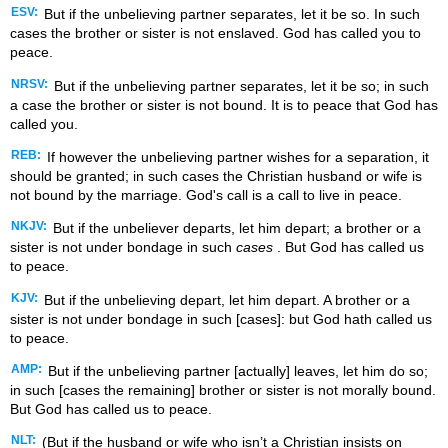
ESV:
But if the unbelieving partner separates, let it be so. In such
cases the brother or sister is not enslaved. God has called you to
peace.
NRSV:
But if the unbelieving partner separates, let it be so; in such
a case the brother or sister is not bound. It is to peace that God has
called you.
REB:
If however the unbelieving partner wishes for a separation, it
should be granted; in such cases the Christian husband or wife is
not bound by the marriage. God's call is a call to live in peace.
NKJV:
But if the unbeliever departs, let him depart; a brother or a
sister is not under bondage in such
cases
. But God has called us
to peace.
KJV:
But if the unbelieving depart, let him depart. A brother or a
sister is not under bondage in such [cases]: but God hath called us
to peace.
AMP:
But if the unbelieving partner [actually] leaves, let him do so;
in such [cases the remaining] brother or sister is not morally bound.
But God has called us to peace.
NLT:
(But if the husband or wife who isn’t a Christian insists on