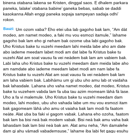
binena otabana lakena se Kristen, dinggal saos. E dhalem parkara
paneka, lalake’ otabana babine’ ganeka bebas, sabab se daddi
kasokanna Allah enggi paneka sopaja sampeyan sadaja odhi’
rokon.
Bauzi:
Um ozom vaba? Eho etei uba lab gagoho bak lam, “Am dàt
modeo, am namet modeo, a faki mu vou esmozi itamule,” lahame
gagoho bak lam eho gi neham bak ozome uba labi gagoho bak.
Uho Kristus bake tu vuzehi meedam lahi meida labe aho am date
abo iademe meedam labet modi am dat labe fa Kristus bake tu
vuzehi Alat am soat vausu fa vei neàdem bak lam am vabiem bak.
Labi laha uho Kristus bake tu vuzehi meedam dam meida labe aho
am namdate abo iademe meedam labet modi am nam labe fa
Kristus bake tu vuzehi Alat am soat vausu fa vei neàdem bak lam
am laha vabiem bak. Labihàmu um gi ubu uho amu lab ot vaidaha
bak lahasdale. Lahana uho vaha namet modeo, dat modeo, Kristus
bake tu vuzehem vabda lam fa uba tau azim momeam làhà fà lase.
Uho a fa vi malemule. Uho Kristus bake tu vuzehi meedam dam
modeo, lahi modeo, ubu uho vahada labe um mu vou esmozi itam
bak gagomeam làhà uho amu ot vaiaha bak lam modi fa faatom
neàte. Alat uba ba faki vi gagom vabak. Lahana eho ozoha, faatom
bak lam ba bisi neà bak modem vabak. Bisi neà bak amu vaha bak
lahasdam bak lam bisi neà bak am. Alat amu neha, “Am damalehe
dam gi ahu vàmadi vabademsuse,” lahame iba labi fet gagu esuhu