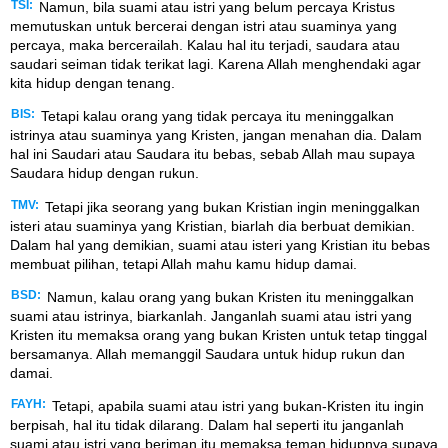
TSI:
Namun, bila suami atau istri yang belum percaya Kristus
memutuskan untuk bercerai dengan istri atau suaminya yang
percaya, maka bercerailah. Kalau hal itu terjadi, saudara atau
saudari seiman tidak terikat lagi. Karena Allah menghendaki agar
kita hidup dengan tenang.
BIS:
Tetapi kalau orang yang tidak percaya itu meninggalkan
istrinya atau suaminya yang Kristen, jangan menahan dia. Dalam
hal ini Saudari atau Saudara itu bebas, sebab Allah mau supaya
Saudara hidup dengan rukun.
TMV:
Tetapi jika seorang yang bukan Kristian ingin meninggalkan
isteri atau suaminya yang Kristian, biarlah dia berbuat demikian.
Dalam hal yang demikian, suami atau isteri yang Kristian itu bebas
membuat pilihan, tetapi Allah mahu kamu hidup damai.
BSD:
Namun, kalau orang yang bukan Kristen itu meninggalkan
suami atau istrinya, biarkanlah. Janganlah suami atau istri yang
Kristen itu memaksa orang yang bukan Kristen untuk tetap tinggal
bersamanya. Allah memanggil Saudara untuk hidup rukun dan
damai.
FAYH:
Tetapi, apabila suami atau istri yang bukan-Kristen itu ingin
berpisah, hal itu tidak dilarang. Dalam hal seperti itu janganlah
suami atau istri yang beriman itu memaksa teman hidupnya supaya