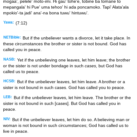
mogaa', pelele' moto-imi. Hi gau' tohe'e, tobine ba tomane to
mepangala' hi Pue' uma tehoo' hi ada poncamoko. Tapi' Alata'ala
mpokio'-ta jadi' ana'-na bona tuwu' hintuwu'.
Yawa:
(7:12)
NETBible:
But if the unbeliever wants a divorce, let it take place. In
these circumstances the brother or sister is not bound. God has
called you in peace.
NASB:
Yet if the unbelieving one leaves, let him leave; the brother
or the sister is not under bondage in such
cases,
but God has
called us to peace.
HCSB:
But if the unbeliever leaves, let him leave. A brother or a
sister is not bound in such cases. God has called you to peace.
LEB:
But if the unbeliever leaves, let him leave. The brother or the
sister is not bound in such [cases]. But God has called you in
peace.
NIV:
But if the unbeliever leaves, let him do so. A believing man or
woman is not bound in such circumstances; God has called us to
live in peace.