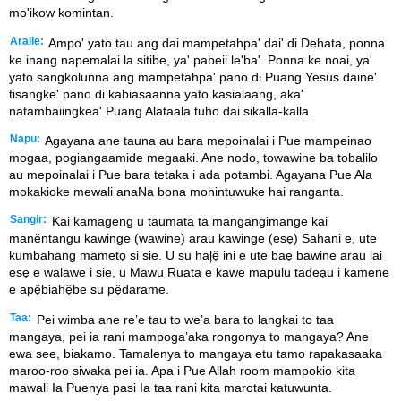
mo'ikow komintan.
Aralle:
Ampo' yato tau ang dai mampetahpa' dai' di Dehata, ponna
ke inang napemalai la sitibe, ya' pabeii le'ba'. Ponna ke noai, ya'
yato sangkolunna ang mampetahpa' pano di Puang Yesus daine'
tisangke' pano di kabiasaanna yato kasialaang, aka'
natambaiingkea' Puang Alataala tuho dai sikalla-kalla.
Napu:
Agayana ane tauna au bara mepoinalai i Pue mampeinao
mogaa, pogiangaamide megaaki. Ane nodo, towawine ba tobalilo
au mepoinalai i Pue bara tetaka i ada potambi. Agayana Pue Ala
mokakioke mewali anaNa bona mohintuwuke hai ranganta.
Sangir:
Kai kamageng u taumata ta mangangimange kai
maněntangu kawinge (wawine) arau kawinge (esẹ) Sahani e, ute
kumbahang mametọ si sie. U su hal᷊ẹ̌ ini e ute baẹ bawine arau lai
esẹ e walawe i sie, u Mawu Ruata e kawe mapulu tadeạu i kamene
e apẹ̌biahẹ̌be su pẹ̌darame.
Taa:
Pei wimba ane re’e tau to we’a bara to langkai to taa
mangaya, pei ia rani mampoga’aka rongonya to mangaya? Ane
ewa see, biakamo. Tamalenya to mangaya etu tamo rapakasaaka
maroo-roo siwaka pei ia. Apa i Pue Allah room mampokio kita
mawali Ia Puenya pasi Ia taa rani kita marotai katuwunta.