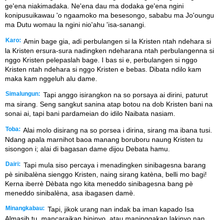
ge'ena niakimadaka. Ne'ena dau ma dodaka ge'ena ngini
konipusuikawau 'o ngaamoko ma besesongo, sababu ma Jo'oungu
ma Dutu womau la ngini nio'ahu 'isa-sanangi.
Karo:
Amin bage gia, adi perbulangen si la Kristen ntah ndehara si
la Kristen ersura-sura nadingken ndeharana ntah perbulangenna si
nggo Kristen pelepaslah bage. I bas si e, perbulangen si nggo
Kristen ntah ndehara si nggo Kristen e bebas. Dibata ndilo kam
maka kam nggeluh alu dame.
Simalungun:
Tapi anggo isirangkon na so porsaya ai dirini, paturut
ma sirang. Seng sangkut sanina atap botou na dob Kristen bani na
sonai ai, tapi bani pardameian do idilo Naibata nasiam.
Toba:
Alai molo disirang na so porsea i dirina, sirang ma ibana tusi.
Ndang apala marnihot baoa manang boruboru naung Kristen tu
sisongon i; alai di bagasan dame dijou Debata hamu.
Dairi:
Tapi mula siso percaya i menadingken sinibagesna barang
pè sinibalèna sienggo Kristen, naing sirang katèna, belli mo bagi!
Kerna iberrè Dèbata ngo kita meneddo sinibagesna bang pè
meneddo sinibalèna, asa ibagasen damè.
Minangkabau:
Tapi, jikok urang nan indak ba iman kapado Isa
Almasih tu, mancaraikan bininyo, atau maninggakan lakinyo nan