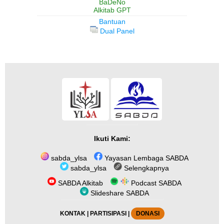
BaDeNo
Alkitab GPT
Bantuan
Dual Panel
Ikuti Kami:
sabda_ylsa
Yayasan Lembaga SABDA
sabda_ylsa
Selengkapnya
SABDA Alkitab
Podcast SABDA
Slideshare SABDA
KONTAK
|
PARTISIPASI
|
DONASI