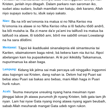
Kristen, janlah inyo ditagah. Dalam parkaro nan saroman iko,
sudari atau sudaro, buliah mamiliah nan katuju, dek karano, Allah
niyo supayo sudaro tu, iduik saiyo sakato.
Nias:
Ba na irõi wo'omonia ira matua si no Niha Keriso ma
fo'omonia ira alawe si no Niha Keriso niha si lõ faduhu tõdõ andrõ,
ba bõi mutaha ia. Ba zi mane da'e ya'ami ira talifusõ ira matua ba
talifusõ ira alawe, lõ tobõbõ ami, bõrõ me sabõlõ omasi Lowalangi
na ha sara dõdõmi.
Mentawai:
Tápoi ké ikaddiuaké sinanalepnia elé simanteunia tai
Kariten, sitaimatonem baga néné, bá kekera kam nia itui-tui. Aipoí
abelangan kam ka pupasikelanan. Ai lé poí ikikiddiy Taikamanua,
nupurimanua ka aban baga.
Lampung:
Kidang kik jelma sai mak percaya udi ninggalko inggomni
atau kajongni sai Kristen, dang nahan ia. Delom hal inji Puari sai
bebai atau Puari sai bakas ano bebas, mani Allah haga in Puari
hurik rukun.
Aceh:
Teuma meunyoe ureuëng nyang hana meuiman nyan
jitinggai lakoe jih atawa purumoh jih nyang Kristen, bék gata tam jih
nyan. Lam hai nyoe Gata nyang inong atawa nyang agam beubaih,
sabab Allah meuharab mangat Gata udeb ngon rukon.