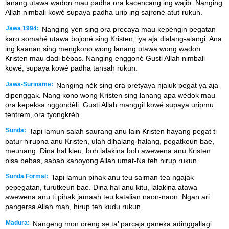
lanang utawa wadon mau padha ora kacencang ing wajib. Nanging
Allah nimbali kowé supaya padha urip ing sajroné atut-rukun.
Jawa 1994:
Nanging yèn sing ora precaya mau kepéngin pegatan
karo somahé utawa bojoné sing Kristen, iya aja dialang-alangi. Ana
ing kaanan sing mengkono wong lanang utawa wong wadon
Kristen mau dadi bébas. Nanging enggoné Gusti Allah nimbali
kowé, supaya kowé padha tansah rukun.
Jawa-Suriname:
Nanging nèk sing ora pretyaya njaluk pegat ya aja
dipenggak. Nang kono wong Kristen sing lanang apa wédok mau
ora kepeksa nggondèli. Gusti Allah manggil kowé supaya uripmu
tentrem, ora tyongkrèh.
Sunda:
Tapi lamun salah saurang anu lain Kristen hayang pegat ti
batur hirupna anu Kristen, ulah dihalang-halang, pegatkeun bae,
meunang. Dina hal kieu, boh lalakina boh awewena anu Kristen
bisa bebas, sabab kahoyong Allah umat-Na teh hirup rukun.
Sunda Formal:
Tapi lamun pihak anu teu saiman tea ngajak
pepegatan, turutkeun bae. Dina hal anu kitu, lalakina atawa
awewena anu ti pihak jamaah teu katalian naon-naon. Ngan ari
pangersa Allah mah, hirup teh kudu rukun.
Madura:
Nangeng mon oreng se ta’ parcaja ganeka adinggallagi