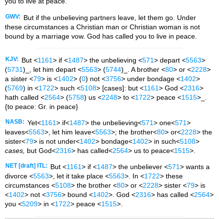
you to live at peace.
GWV:
But if the unbelieving partners leave, let them go. Under
these circumstances a Christian man or Christian woman is not
bound by a marriage vow. God has called you to live in peace.
KJV:
But <
1161
> if <
1487
> the unbelieving <
571
> depart <
5563
>
(
5731
)_, let him depart <
5563
> (
5744
)_. A brother <
80
> or <
2228
>
a sister <
79
> is <
1402
> (
0
) not <
3756
> under bondage <
1402
>
(
5769
) in <
1722
> such <
5108
> [cases]: but <
1161
> God <
2316
>
hath called <
2564
> (
5758
) us <
2248
> to <
1722
> peace <
1515
>_.
{to peace: Gr. in peace}
NASB:
Yet<
1161
> if<
1487
> the unbelieving<
571
> one<
571
>
leaves<
5563
>, let him leave<
5563
>; the brother<
80
> or<
2228
> the
sister<
79
> is not under<
1402
> bondage<
1402
> in such<
5108
>
cases,
but God<
2316
> has called<
2564
> us to peace<
1515
>.
NET [draft] ITL:
But <
1161
> if <
1487
> the unbeliever <
571
> wants a
divorce <
5563
>, let it take place <
5563
>. In <
1722
> these
circumstances <
5108
> the brother <
80
> or <
2228
> sister <
79
> is
<
1402
> not <
3756
> bound <
1402
>. God <
2316
> has called <
2564
>
you <
5209
> in <
1722
> peace <
1515
>.