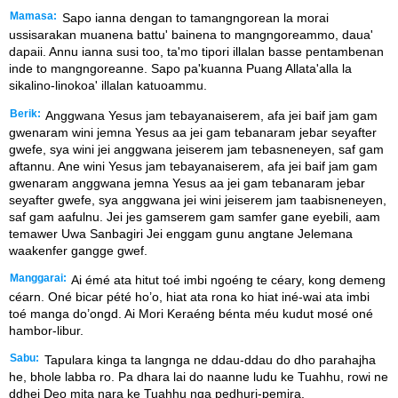
Mamasa:
Sapo ianna dengan to tamangngorean la morai
ussisarakan muanena battu' bainena to mangngoreammo, daua'
dapaii. Annu ianna susi too, ta'mo tipori illalan basse pentambenan
inde to mangngoreanne. Sapo pa'kuanna Puang Allata'alla la
sikalino-linokoa' illalan katuoammu.
Berik:
Anggwana Yesus jam tebayanaiserem, afa jei baif jam gam
gwenaram wini jemna Yesus aa jei gam tebanaram jebar seyafter
gwefe, sya wini jei anggwana jeiserem jam tebasneneyen, saf gam
aftannu. Ane wini Yesus jam tebayanaiserem, afa jei baif jam gam
gwenaram anggwana jemna Yesus aa jei gam tebanaram jebar
seyafter gwefe, sya anggwana jei wini jeiserem jam taabisneneyen,
saf gam aafulnu. Jei jes gamserem gam samfer gane eyebili, aam
temawer Uwa Sanbagiri Jei enggam gunu angtane Jelemana
waakenfer gangge gwef.
Manggarai:
Ai émé ata hitut toé imbi ngoéng te céary, kong demeng
céarn. Oné bicar pété ho’o, hiat ata rona ko hiat iné-wai ata imbi
toé manga do’ongd. Ai Mori Keraéng bénta méu kudut mosé oné
hambor-libur.
Sabu:
Tapulara kinga ta langnga ne ddau-ddau do dho parahajha
he, bhole labba ro. Pa dhara lai do naanne ludu ke Tuahhu, rowi ne
ddhei Deo mita nara ke Tuahhu nga pedhuri-pemira.