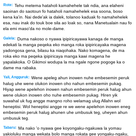
Rote:
Tehu metema hataholi kamahehele tak ndia, ana elaheni
saoinan do saotoun fo hataholi namahehelek esa soona, boso
kena ka'in. Nai dede'ak ia dalek, tolanoo kaduak fo namahehelek
esa, nau inak do touk boe sila ao loak so, nana Manetualain nau fo
ela emi maso'da no mole-dame.
Galela:
Duma nakoso o nyawa ipipiricayawa kanaga de manga
edekati la manga peqeka eko manga roka ipipiricayaka magena
yadongosa gena, bilasu ka niaqohaka. Nako komagena, de ma
roka eko ma peqeka ipipiricaya manga kawi magena he
yapalakoka. O Gikimoi wodupa la ma ngale ngone pogoge ka o
dame ma rabaka.
Yali, Angguruk:
Wene apeleg ahun inowen nuhe embesemin peruk
halug uhe wene olukon inowen oho nahun embesemin pukag.
Hiyap wene apelehon inowen nahun embesemin peruk halug ahun
wene olukon inowen oho nuhe embesemin pukag. Hiren yik
suwahal uk fug angge mangno roho welamag ulug Allahn wol
heneptisi. Wol heneptisi angge re we wene apelehon inowen eneg
embesemin peruk halug ahunen uhe umbusuk teg, uheyen ahun
umbusuk teg.
Tabaru:
Ma nako 'o nyawa gee koyongaku-ngakuwa la yomau
yakioluku manga wekata bolo manga rokata gee yongaku-ngaku,