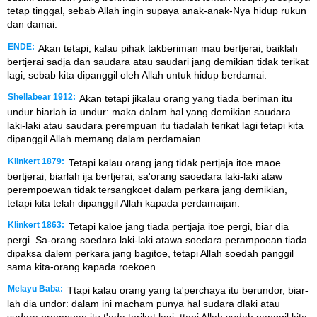
tetap tinggal, sebab Allah ingin supaya anak-anak-Nya hidup rukun
dan damai.
ENDE:
Akan tetapi, kalau pihak takberiman mau bertjerai, baiklah
bertjerai sadja dan saudara atau saudari jang demikian tidak terikat
lagi, sebab kita dipanggil oleh Allah untuk hidup berdamai.
Shellabear 1912:
Akan tetapi jikalau orang yang tiada beriman itu
undur biarlah ia undur: maka dalam hal yang demikian saudara
laki-laki atau saudara perempuan itu tiadalah terikat lagi tetapi kita
dipanggil Allah memang dalam perdamaian.
Klinkert 1879:
Tetapi kalau orang jang tidak pertjaja itoe maoe
bertjerai, biarlah ija bertjerai; sa'orang saoedara laki-laki ataw
perempoewan tidak tersangkoet dalam perkara jang demikian,
tetapi kita telah dipanggil Allah kapada perdamaijan.
Klinkert 1863:
Tetapi kaloe jang tiada pertjaja itoe pergi, biar dia
pergi. Sa-orang soedara laki-laki atawa soedara perampoean tiada
dipaksa dalem perkara jang bagitoe, tetapi Allah soedah panggil
sama kita-orang kapada roekoen.
Melayu Baba:
Ttapi kalau orang yang ta'perchaya itu berundor, biar-
lah dia undor: dalam ini macham punya hal sudara dlaki atau