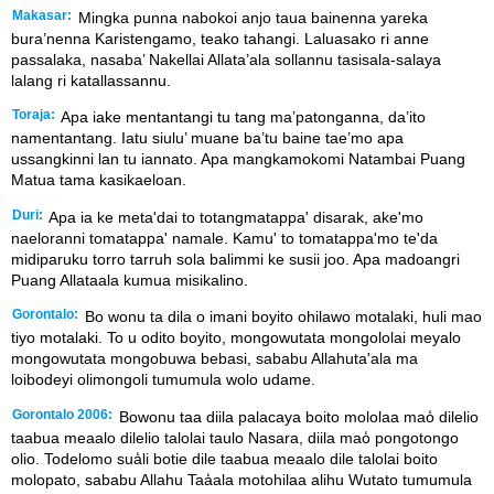
Makasar:
Mingka punna nabokoi anjo taua bainenna yareka
bura’nenna Karistengamo, teako tahangi. Laluasako ri anne
passalaka, nasaba’ Nakellai Allata’ala sollannu tasisala-salaya
lalang ri katallassannu.
Toraja:
Apa iake mentantangi tu tang ma’patonganna, da’ito
namentantang. Iatu siulu’ muane ba’tu baine tae’mo apa
ussangkinni lan tu iannato. Apa mangkamokomi Natambai Puang
Matua tama kasikaeloan.
Duri:
Apa ia ke meta'dai to totangmatappa' disarak, ake'mo
naeloranni tomatappa' namale. Kamu' to tomatappa'mo te'da
midiparuku torro tarruh sola balimmi ke susii joo. Apa madoangri
Puang Allataala kumua misikalino.
Gorontalo:
Bo wonu ta dila o imani boyito ohilawo motalaki, huli mao
tiyo motalaki. To u odito boyito, mongowutata mongololai meyalo
mongowutata mongobuwa bebasi, sababu Allahuta'ala ma
loibodeyi olimongoli tumumula wolo udame.
Gorontalo 2006:
Bowonu taa diila palacaya boito mololaa mao̒ dilelio
taabua meaalo dilelio talolai taulo Nasara, diila mao̒ pongotongo
olio. Todelomo sua̒li botie dile taabua meaalo dile talolai boito
molopato, sababu Allahu Taa̒ala motohilaa alihu Wutato tumumula