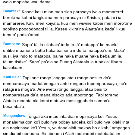
wolo mopiohe wau dame.
Balantak:
Kasee kalu mian men sian parasaya iya'a mamarerei
boroki'na kabai langkai'na men parasaya ni Kristus, patalai i ia
mamarerei. Kalu men koiya'a, kuu men wiwine kabai men moro'one
sobiimo poododongoi tii ia. Kasee kikira'na Alaata'ala kada' i kuu
tumuo' pooka'amat.
Bambam:
Sapo' tä' la ullabaia' indo to tä' matappa' ke maelo'i
untibe muanena battu haka bainena indo to matappa'um. Maka'
susi, iya indo to matappa' baine haka muane haka beba'um ia,
tä'um tisäke'. Sapo' pa'elo'na Puang Allataala la tubokia' illaam
kasiolaam.
Kaili Da'a:
Tapi ane rongo langgai atau rongo besi to da'a
nomparasaya madotamoga'a ante rongona topomparasaya, ne'e
ratagi ira moga'a. Ane iwetu rongo langgai atau besi to
nomparasaya da'a mana nisoko ada mporongo. Tapi toramo!
Alatala madota ala komi matuwu mosinggabelo samba'a
bosamba'a.
Mongondow:
Tongaí aka intau inta diaí mopirisaya ko'i Yesus
monaḷaímaidon ko'i buḷoinya bobay andeka ko'i buḷoinya ḷoḷaki inta
ain nopirisaya ko'i Yesus, yo dona'aibií makow bo dikabií ampagan
sin diaíbií nongonu. Sin ibogon i Allah mobiagbií motobatuí im