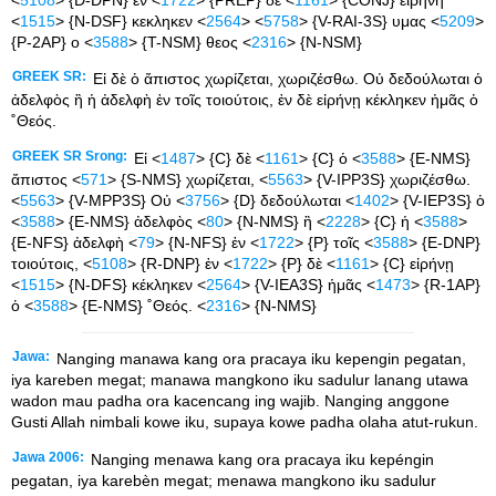
<
1515
> {N-DSF} κεκληκεν <
2564
> <
5758
> {V-RAI-3S} υμας <
5209
>
{P-2AP} ο <
3588
> {T-NSM} θεος <
2316
> {N-NSM}
GREEK SR:
Εἰ δὲ ὁ ἄπιστος χωρίζεται, χωριζέσθω. Οὐ δεδούλωται ὁ
ἀδελφὸς ἢ ἡ ἀδελφὴ ἐν τοῖς τοιούτοις, ἐν δὲ εἰρήνῃ κέκληκεν ἡμᾶς ὁ
˚Θεός.
GREEK SR Srong:
Εἰ <
1487
> {C} δὲ <
1161
> {C} ὁ <
3588
> {E-NMS}
ἄπιστος <
571
> {S-NMS} χωρίζεται, <
5563
> {V-IPP3S} χωριζέσθω.
<
5563
> {V-MPP3S} Οὐ <
3756
> {D} δεδούλωται <
1402
> {V-IEP3S} ὁ
<
3588
> {E-NMS} ἀδελφὸς <
80
> {N-NMS} ἢ <
2228
> {C} ἡ <
3588
>
{E-NFS} ἀδελφὴ <
79
> {N-NFS} ἐν <
1722
> {P} τοῖς <
3588
> {E-DNP}
τοιούτοις, <
5108
> {R-DNP} ἐν <
1722
> {P} δὲ <
1161
> {C} εἰρήνῃ
<
1515
> {N-DFS} κέκληκεν <
2564
> {V-IEA3S} ἡμᾶς <
1473
> {R-1AP}
ὁ <
3588
> {E-NMS} ˚Θεός. <
2316
> {N-NMS}
Jawa:
Nanging manawa kang ora pracaya iku kepengin pegatan,
iya kareben megat; manawa mangkono iku sadulur lanang utawa
wadon mau padha ora kacencang ing wajib. Nanging anggone
Gusti Allah nimbali kowe iku, supaya kowe padha olaha atut-rukun.
Jawa 2006:
Nanging menawa kang ora pracaya iku kepéngin
pegatan, iya karebèn megat; menawa mangkono iku sadulur