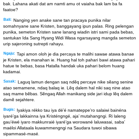
bak. Lahana akati dat am namti amu ot vaiaha bak lam ba fa
faatoe?
Bali:
Nanging yen anake sane tan pracaya punika nilar
somahnyane sane Kristen, banggayang ipun palas. Ring pelengan
punika, semeton Kristen sane lanang wiadin istri sami pada bebas,
santukan Ida Sang Hyang Widi Wasa ngarsayang mangda semeton
urip sajeroning sutrepti rahayu.
Ngaju:
Tapi amon oloh je dia percaya te malihi sawae atawa banae
je Kristen, ela manahan ie. Huang hal toh pahari bawi atawa pahari
hatue te bebas, basa Hatalla handak uka pahari belom huang
kadamai.
Sasak:
Laguq lamun dengan saq ndẽq percaye nike sẽang senine
atao semamene, ndaq balaq ie. Lẽq dalem hal niki saq nine atao
saq mame bẽbas. Sẽngaq Allah manikang side jari idup lẽq dalem
damẽ sejahtere.
Bugis:
Iyakiya rékko tau iya dé’é namateppe’ro salaiwi bainéna
iyaré’ga lakkainna iya Kristéngngé, aja’ mutahangngi. Ri laleng
gau’éwé iyaro makkunraié iyaré’ga worowané laluwasai, saba’
maéloi Allataala kuwammengngi na Saudara tuwoi sibawa
sipammasé-masé.