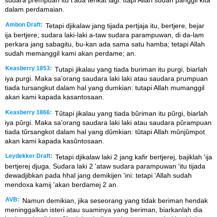
sudara prempuan itu t'ada terikat lagi: ttapi Allah sudah panggil kita
dalam perdamaian.
Ambon Draft:
Tetapi djikalaw jang tijada pertjaja itu, bertjere, bejar
ija bertjere; sudara laki-laki a-taw sudara parampuwan, di da-lam
perkara jang sabagitu, bu-kan ada sama satu hamba; tetapi Allah
sudah memanggil kami akan perdame; an.
Keasberry 1853:
Tutapi jikalau yang tiada buriman itu purgi, biarlah
iya purgi. Maka sa'orang saudara laki laki atau saudara prumpuan
tiada tursangkut dalam hal yang dumkian: tutapi Allah mumanggil
akan kami kapada kasantosaan.
Keasberry 1866:
Tŭtapi jikalau yang tiada bŭriman itu pŭrgi, biarlah
iya pŭrgi. Maka sa’orang saudara laki laki atau saudara pŭrampuan
tiada tŭrsangkot dalam hal yang dŭmkian: tŭtapi Allah mŭnjŭmpot
akan kami kapada kasŭntosaan.
Leydekker Draft:
Tetapi djikalaw laki 2 jang kafir bertjerej, bajiklah 'ija
bertjerej djuga. Sudara laki 2 'ataw sudara parampuwan 'itu tijada
dewadjibkan pada hhal jang demikijen 'ini: tetapi 'Allah sudah
mendoxa kamij 'akan berdamej 2 an.
AVB:
Namun demikian, jika seseorang yang tidak beriman hendak
meninggalkan isteri atau suaminya yang beriman, biarkanlah dia