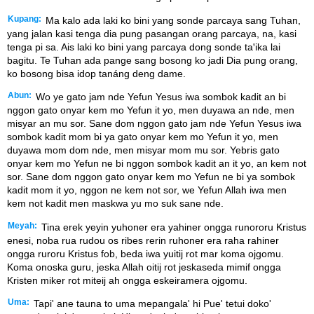
Kupang:
Ma kalo ada laki ko bini yang sonde parcaya sang Tuhan,
yang jalan kasi tenga dia pung pasangan orang parcaya, na, kasi
tenga pi sa. Ais laki ko bini yang parcaya dong sonde taꞌika lai
bagitu. Te Tuhan ada pange sang bosong ko jadi Dia pung orang,
ko bosong bisa idop tanáng deng dame.
Abun:
Wo ye gato jam nde Yefun Yesus iwa sombok kadit an bi
nggon gato onyar kem mo Yefun it yo, men duyawa an nde, men
misyar an mu sor. Sane dom nggon gato jam nde Yefun Yesus iwa
sombok kadit mom bi ya gato onyar kem mo Yefun it yo, men
duyawa mom dom nde, men misyar mom mu sor. Yebris gato
onyar kem mo Yefun ne bi nggon sombok kadit an it yo, an kem not
sor. Sane dom nggon gato onyar kem mo Yefun ne bi ya sombok
kadit mom it yo, nggon ne kem not sor, we Yefun Allah iwa men
kem not kadit men maskwa yu mo suk sane nde.
Meyah:
Tina erek yeyin yuhoner era yahiner ongga runororu Kristus
enesi, noba rua rudou os ribes rerin ruhoner era raha rahiner
ongga ruroru Kristus fob, beda iwa yuitij rot mar koma ojgomu.
Koma onoska guru, jeska Allah oitij rot jeskaseda mimif ongga
Kristen miker rot miteij ah ongga eskeiramera ojgomu.
Uma:
Tapi' ane tauna to uma mepangala' hi Pue' tetui doko'