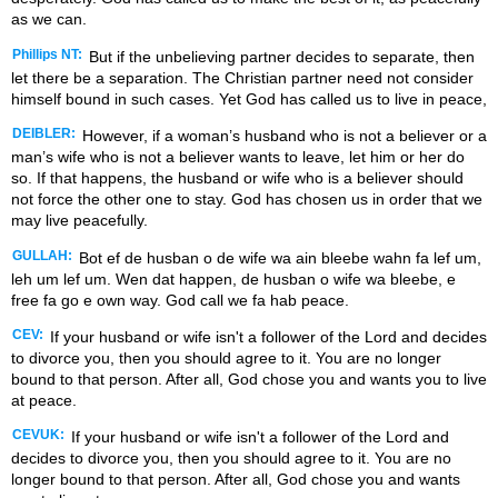
as we can.
Phillips NT:
But if the unbelieving partner decides to separate, then
let there be a separation. The Christian partner need not consider
himself bound in such cases. Yet God has called us to live in peace,
DEIBLER:
However, if a woman’s husband who is not a believer or a
man’s wife who is not a believer wants to leave, let him or her do
so. If that happens, the husband or wife who is a believer should
not force the other one to stay. God has chosen us in order that we
may live peacefully.
GULLAH:
Bot ef de husban o de wife wa ain bleebe wahn fa lef um,
leh um lef um. Wen dat happen, de husban o wife wa bleebe, e
free fa go e own way. God call we fa hab peace.
CEV:
If your husband or wife isn't a follower of the Lord and decides
to divorce you, then you should agree to it. You are no longer
bound to that person. After all, God chose you and wants you to live
at peace.
CEVUK:
If your husband or wife isn't a follower of the Lord and
decides to divorce you, then you should agree to it. You are no
longer bound to that person. After all, God chose you and wants