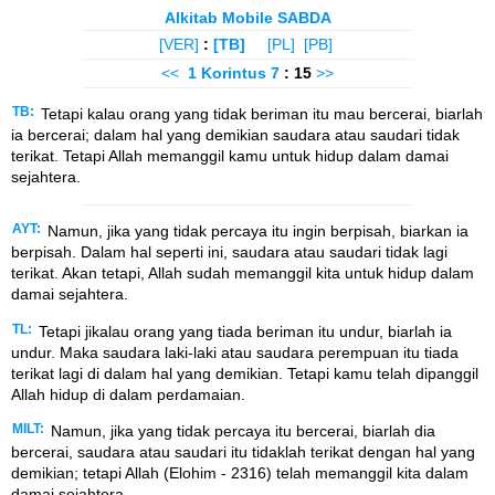
Alkitab Mobile SABDA
[VER]
:
[TB]
[PL]
[PB]
<<
1 Korintus
7
: 15
>>
TB:
Tetapi kalau orang yang tidak beriman itu mau bercerai, biarlah
ia bercerai; dalam hal yang demikian saudara atau saudari tidak
terikat. Tetapi Allah memanggil kamu untuk hidup dalam damai
sejahtera.
AYT:
Namun, jika yang tidak percaya itu ingin berpisah, biarkan ia
berpisah. Dalam hal seperti ini, saudara atau saudari tidak lagi
terikat. Akan tetapi, Allah sudah memanggil kita untuk hidup dalam
damai sejahtera.
TL:
Tetapi jikalau orang yang tiada beriman itu undur, biarlah ia
undur. Maka saudara laki-laki atau saudara perempuan itu tiada
terikat lagi di dalam hal yang demikian. Tetapi kamu telah dipanggil
Allah hidup di dalam perdamaian.
MILT:
Namun, jika yang tidak percaya itu bercerai, biarlah dia
bercerai, saudara atau saudari itu tidaklah terikat dengan hal yang
demikian; tetapi Allah (Elohim - 2316) telah memanggil kita dalam
damai sejahtera.