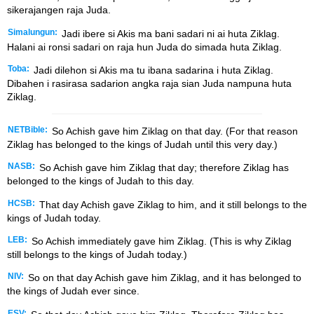
sikerajangen raja Juda.
Simalungun:
Jadi ibere si Akis ma bani sadari ni ai huta Ziklag.
Halani ai ronsi sadari on raja hun Juda do simada huta Ziklag.
Toba:
Jadi dilehon si Akis ma tu ibana sadarina i huta Ziklag.
Dibahen i rasirasa sadarion angka raja sian Juda nampuna huta
Ziklag.
NETBible:
So Achish gave him Ziklag on that day. (For that reason
Ziklag has belonged to the kings of Judah until this very day.)
NASB:
So Achish gave him Ziklag that day; therefore Ziklag has
belonged to the kings of Judah to this day.
HCSB:
That day Achish gave Ziklag to him, and it still belongs to the
kings of Judah today.
LEB:
So Achish immediately gave him Ziklag. (This is why Ziklag
still belongs to the kings of Judah today.)
NIV:
So on that day Achish gave him Ziklag, and it has belonged to
the kings of Judah ever since.
ESV: