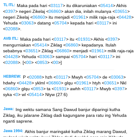
TL ITL:
Maka pada hari <
03117
> itu dikaruniakan <
05414
> Akhis
<
0397
> negeri Zikelaj <
06860
> akan dia, inilah mulanya <
03651
>
negeri Zikelaj <
06860
> itu menjadi <
01961
> milik raja-raja <
04428
>
Yehuda <
03063
> datang <
05704
> kepada hari <
03117
> ini
<
02088
>.
AVB ITL:
Maka pada hari <
03117
> itu <
01931
> Akhis <
0397
>
mengurniakan <
05414
> Ziklag <
06860
> kepadanya. Itulah
sebabnya <
03651
> Ziklag <
06860
> menjadi <
01961
> milik raja-raja
<
04428
> Yehuda <
03063
> sampai <
05704
> hari <
03117
> ini
<
02088
>. [<
00
> <
0853
> <
00
>]
HEBREW:
P <
02088
> hzh <
03117
> Mwyh <
05704
> de <
03063
>
hdwhy <
04428
> yklml <
06860
> glqu <
01961
> htyh <
03651
> Nkl
<
06860
> glqu <
0853
> ta <
01931
> awhh <
03117
> Mwyb <
0397
>
syka <
0
> wl <
05414
> Ntyw (27:6)
Jawa:
Ing wektu samana Sang Dawud banjur diparingi kutha
Ziklag, iku jalarane Ziklag dadi kagungane para ratu ing Yehuda
nganti saprene.
Jawa 1994:
Akhis banjur maringaké kutha Ziklag marang Dawud,