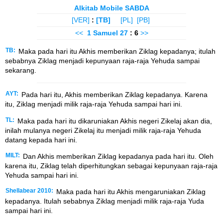
Alkitab Mobile SABDA
[VER]
:
[TB]
[PL]
[PB]
<<
1 Samuel
27
: 6
>>
TB:
Maka pada hari itu Akhis memberikan Ziklag kepadanya; itulah
sebabnya Ziklag menjadi kepunyaan raja-raja Yehuda sampai
sekarang.
AYT:
Pada hari itu, Akhis memberikan Ziklag kepadanya. Karena
itu, Ziklag menjadi milik raja-raja Yehuda sampai hari ini.
TL:
Maka pada hari itu dikaruniakan Akhis negeri Zikelaj akan dia,
inilah mulanya negeri Zikelaj itu menjadi milik raja-raja Yehuda
datang kepada hari ini.
MILT:
Dan Akhis memberikan Ziklag kepadanya pada hari itu. Oleh
karena itu, Ziklag telah diperhitungkan sebagai kepunyaan raja-raja
Yehuda sampai hari ini.
Shellabear 2010:
Maka pada hari itu Akhis mengaruniakan Ziklag
kepadanya. Itulah sebabnya Ziklag menjadi milik raja-raja Yuda
sampai hari ini.