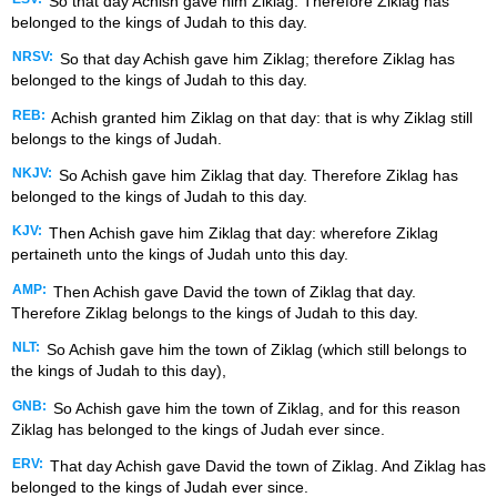
So that day Achish gave him Ziklag. Therefore Ziklag has
belonged to the kings of Judah to this day.
NRSV:
So that day Achish gave him Ziklag; therefore Ziklag has
belonged to the kings of Judah to this day.
REB:
Achish granted him Ziklag on that day: that is why Ziklag still
belongs to the kings of Judah.
NKJV:
So Achish gave him Ziklag that day. Therefore Ziklag has
belonged to the kings of Judah to this day.
KJV:
Then Achish gave him Ziklag that day: wherefore Ziklag
pertaineth unto the kings of Judah unto this day.
AMP:
Then Achish gave David the town of Ziklag that day.
Therefore Ziklag belongs to the kings of Judah to this day.
NLT:
So Achish gave him the town of Ziklag (which still belongs to
the kings of Judah to this day),
GNB:
So Achish gave him the town of Ziklag, and for this reason
Ziklag has belonged to the kings of Judah ever since.
ERV:
That day Achish gave David the town of Ziklag. And Ziklag has
belonged to the kings of Judah ever since.