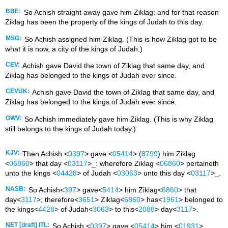
BBE:
So Achish straight away gave him Ziklag: and for that reason
Ziklag has been the property of the kings of Judah to this day.
MSG:
So Achish assigned him Ziklag. (This is how Ziklag got to be
what it is now, a city of the kings of Judah.)
CEV:
Achish gave David the town of Ziklag that same day, and
Ziklag has belonged to the kings of Judah ever since.
CEVUK:
Achish gave David the town of Ziklag that same day, and
Ziklag has belonged to the kings of Judah ever since.
GWV:
So Achish immediately gave him Ziklag. (This is why Ziklag
still belongs to the kings of Judah today.)
KJV:
Then Achish <
0397
> gave <
05414
> (
8799
) him Ziklag
<
06860
> that day <
03117
>_: wherefore Ziklag <
06860
> pertaineth
unto the kings <
04428
> of Judah <
03063
> unto this day <
03117
>_.
NASB:
So Achish<
397
> gave<
5414
> him Ziklag<
6860
> that
day<
3117
>; therefore<
3651
> Ziklag<
6860
> has<
1961
> belonged to
the kings<
4428
> of Judah<
3063
> to this<
2088
> day<
3117
>.
NET [draft] ITL:
So Achish <
0397
> gave <
05414
> him <
01931
>