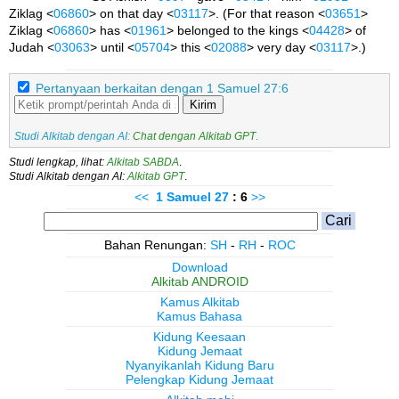
Ziklag <
06860
> on that day <
03117
>. (For that reason <
03651
>
Ziklag <
06860
> has <
01961
> belonged to the kings <
04428
> of
Judah <
03063
> until <
05704
> this <
02088
> very day <
03117
>.)
Pertanyaan berkaitan dengan 1 Samuel 27:6
Kirim
Studi Alkitab dengan AI:
Chat dengan Alkitab GPT
.
Studi lengkap, lihat:
Alkitab SABDA
.
Studi Alkitab dengan AI:
Alkitab GPT
.
<<
1 Samuel
27
: 6
>>
Bahan Renungan:
SH
-
RH
-
ROC
Download
Alkitab ANDROID
Kamus Alkitab
Kamus Bahasa
Kidung Keesaan
Kidung Jemaat
Nyanyikanlah Kidung Baru
Pelengkap Kidung Jemaat