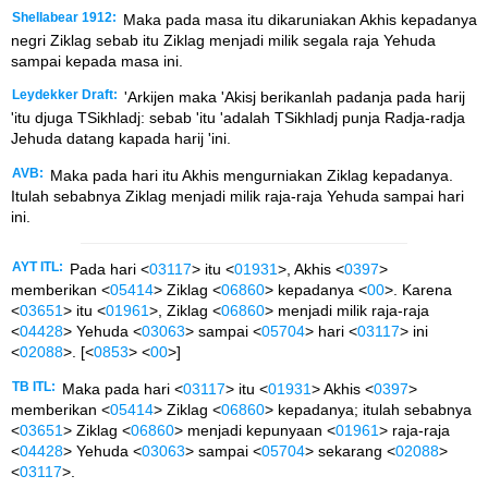
Shellabear 1912:
Maka pada masa itu dikaruniakan Akhis kepadanya
negri Ziklag sebab itu Ziklag menjadi milik segala raja Yehuda
sampai kepada masa ini.
Leydekker Draft:
'Arkijen maka 'Akisj berikanlah padanja pada harij
'itu djuga TSikhladj: sebab 'itu 'adalah TSikhladj punja Radja-radja
Jehuda datang kapada harij 'ini.
AVB:
Maka pada hari itu Akhis mengurniakan Ziklag kepadanya.
Itulah sebabnya Ziklag menjadi milik raja-raja Yehuda sampai hari
ini.
AYT ITL:
Pada hari <
03117
> itu <
01931
>, Akhis <
0397
>
memberikan <
05414
> Ziklag <
06860
> kepadanya <
00
>. Karena
<
03651
> itu <
01961
>, Ziklag <
06860
> menjadi milik raja-raja
<
04428
> Yehuda <
03063
> sampai <
05704
> hari <
03117
> ini
<
02088
>. [<
0853
> <
00
>]
TB ITL:
Maka pada hari <
03117
> itu <
01931
> Akhis <
0397
>
memberikan <
05414
> Ziklag <
06860
> kepadanya; itulah sebabnya
<
03651
> Ziklag <
06860
> menjadi kepunyaan <
01961
> raja-raja
<
04428
> Yehuda <
03063
> sampai <
05704
> sekarang <
02088
>
<
03117
>.