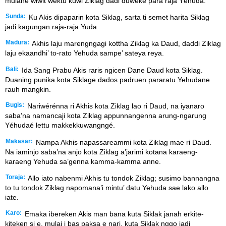
mulané wiwit wektu kuwi Ziklag dadi duwèké para raja Yéhuda.
Sunda:
Ku Akis dipaparin kota Siklag, sarta ti semet harita Siklag
jadi kagungan raja-raja Yuda.
Madura:
Akhis laju marengngagi kottha Ziklag ka Daud, daddi Ziklag
laju ekaandhi’ to-rato Yehuda sampe’ sateya reya.
Bali:
Ida Sang Prabu Akis raris ngicen Dane Daud kota Siklag.
Duaning punika kota Siklage dados padruen pararatu Yehudane
rauh mangkin.
Bugis:
Nariwérénna ri Akhis kota Ziklag lao ri Daud, na iyanaro
saba’na namancaji kota Ziklag appunnangenna arung-ngarung
Yéhudaé lettu makkekkuwangngé.
Makasar:
Nampa Akhis napassareammi kota Ziklag mae ri Daud.
Na iaminjo saba’na anjo kota Ziklag a’jarimi kotana karaeng-
karaeng Yehuda sa’genna kamma-kamma anne.
Toraja:
Allo iato nabenmi Akhis tu tondok Ziklag; susimo bannangna
to tu tondok Ziklag napomana’i mintu’ datu Yehuda sae lako allo
iate.
Karo:
Emaka ibereken Akis man bana kuta Siklak janah erkite-
kiteken si e, mulai i bas paksa e nari, kuta Siklak nggo jadi