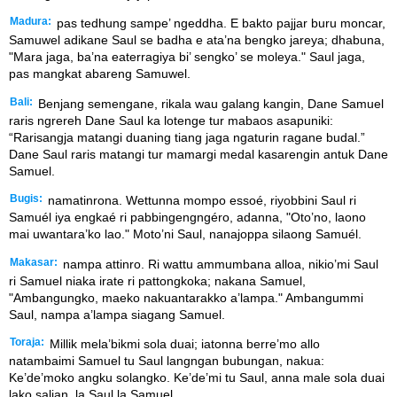
Madura:
pas tedhung sampe’ ngeddha. E bakto pajjar buru moncar,
Samuwel adikane Saul se badha e ata’na bengko jareya; dhabuna,
"Mara jaga, ba’na eaterragiya bi’ sengko’ se moleya." Saul jaga,
pas mangkat abareng Samuwel.
Bali:
Benjang semengane, rikala wau galang kangin, Dane Samuel
raris ngrereh Dane Saul ka lotenge tur mabaos asapuniki:
“Rarisangja matangi duaning tiang jaga ngaturin ragane budal.”
Dane Saul raris matangi tur mamargi medal kasarengin antuk Dane
Samuel.
Bugis:
namatinrona. Wettunna mompo essoé, riyobbini Saul ri
Samuél iya engkaé ri pabbingengngéro, adanna, "Oto’no, laono
mai uwantara’ko lao." Moto’ni Saul, nanajoppa silaong Samuél.
Makasar:
nampa attinro. Ri wattu ammumbana alloa, nikio’mi Saul
ri Samuel niaka irate ri pattongkoka; nakana Samuel,
"Ambangungko, maeko nakuantarakko a’lampa." Ambangummi
Saul, nampa a’lampa siagang Samuel.
Toraja:
Millik mela’bikmi sola duai; iatonna berre’mo allo
natambaimi Samuel tu Saul langngan bubungan, nakua:
Ke’de’moko angku solangko. Ke’de’mi tu Saul, anna male sola duai
lako salian, la Saul la Samuel.