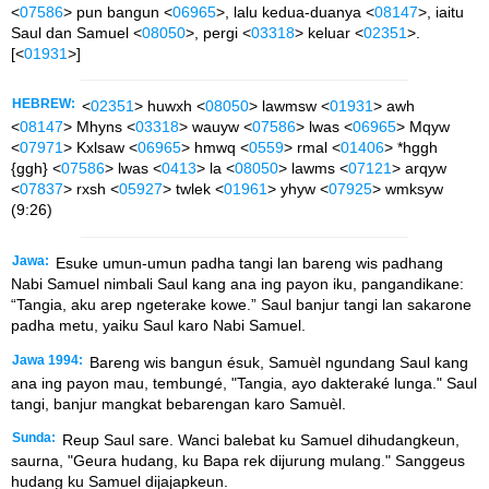
<
07586
> pun bangun <
06965
>, lalu kedua-duanya <
08147
>, iaitu
Saul dan Samuel <
08050
>, pergi <
03318
> keluar <
02351
>.
[<
01931
>]
HEBREW:
<
02351
> huwxh <
08050
> lawmsw <
01931
> awh
<
08147
> Mhyns <
03318
> wauyw <
07586
> lwas <
06965
> Mqyw
<
07971
> Kxlsaw <
06965
> hmwq <
0559
> rmal <
01406
> *hggh
{ggh} <
07586
> lwas <
0413
> la <
08050
> lawms <
07121
> arqyw
<
07837
> rxsh <
05927
> twlek <
01961
> yhyw <
07925
> wmksyw
(9:26)
Jawa:
Esuke umun-umun padha tangi lan bareng wis padhang
Nabi Samuel nimbali Saul kang ana ing payon iku, pangandikane:
“Tangia, aku arep ngeterake kowe.” Saul banjur tangi lan sakarone
padha metu, yaiku Saul karo Nabi Samuel.
Jawa 1994:
Bareng wis bangun ésuk, Samuèl ngundang Saul kang
ana ing payon mau, tembungé, "Tangia, ayo dakteraké lunga." Saul
tangi, banjur mangkat bebarengan karo Samuèl.
Sunda:
Reup Saul sare. Wanci balebat ku Samuel dihudangkeun,
saurna, "Geura hudang, ku Bapa rek dijurung mulang." Sanggeus
hudang ku Samuel dijajapkeun.