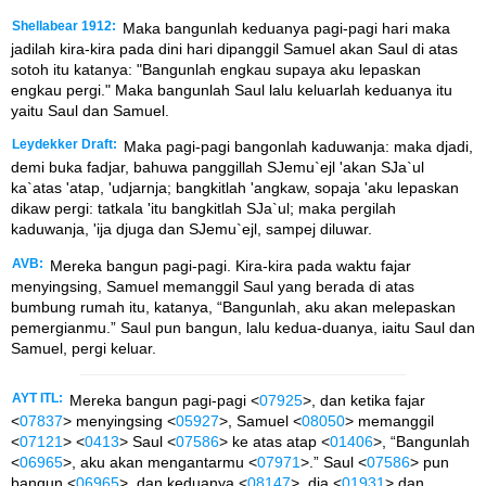
Shellabear 1912:
Maka bangunlah keduanya pagi-pagi hari maka
jadilah kira-kira pada dini hari dipanggil Samuel akan Saul di atas
sotoh itu katanya: "Bangunlah engkau supaya aku lepaskan
engkau pergi." Maka bangunlah Saul lalu keluarlah keduanya itu
yaitu Saul dan Samuel.
Leydekker Draft:
Maka pagi-pagi bangonlah kaduwanja: maka djadi,
demi buka fadjar, bahuwa panggillah SJemu`ejl 'akan SJa`ul
ka`atas 'atap, 'udjarnja; bangkitlah 'angkaw, sopaja 'aku lepaskan
dikaw pergi: tatkala 'itu bangkitlah SJa`ul; maka pergilah
kaduwanja, 'ija djuga dan SJemu`ejl, sampej diluwar.
AVB:
Mereka bangun pagi-pagi. Kira-kira pada waktu fajar
menyingsing, Samuel memanggil Saul yang berada di atas
bumbung rumah itu, katanya, “Bangunlah, aku akan melepaskan
pemergianmu.” Saul pun bangun, lalu kedua-duanya, iaitu Saul dan
Samuel, pergi keluar.
AYT ITL:
Mereka bangun pagi-pagi <
07925
>, dan ketika fajar
<
07837
> menyingsing <
05927
>, Samuel <
08050
> memanggil
<
07121
> <
0413
> Saul <
07586
> ke atas atap <
01406
>, “Bangunlah
<
06965
>, aku akan mengantarmu <
07971
>.” Saul <
07586
> pun
bangun <
06965
>, dan keduanya <
08147
>, dia <
01931
> dan