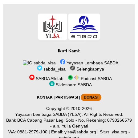
Ikuti Kami:
sabda_ylsa
Yayasan Lembaga SABDA
sabda_ylsa
Selengkapnya
SABDA Alkitab
Podcast SABDA
Slideshare SABDA
KONTAK
|
PARTISIPASI
|
DONASI
Copyright
© 2010-2026
Yayasan Lembaga SABDA (YLSA).
All Rights Reserved.
Bank BCA Cabang Pasar Legi Solo - No. Rekening: 0790266579
- a.n. Yulia Oeniyati
WA:
0881-2979-100
| Email:
ylsa@sabda.org
| Situs:
ylsa.org
-
sabda.org