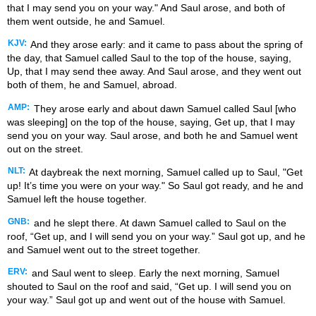
that I may send you on your way." And Saul arose, and both of
them went outside, he and Samuel.
KJV:
And they arose early: and it came to pass about the spring of
the day, that Samuel called Saul to the top of the house, saying,
Up, that I may send thee away. And Saul arose, and they went out
both of them, he and Samuel, abroad.
AMP:
They arose early and about dawn Samuel called Saul [who
was sleeping] on the top of the house, saying, Get up, that I may
send you on your way. Saul arose, and both he and Samuel went
out on the street.
NLT:
At daybreak the next morning, Samuel called up to Saul, "Get
up! It’s time you were on your way." So Saul got ready, and he and
Samuel left the house together.
GNB:
and he slept there. At dawn Samuel called to Saul on the
roof, “Get up, and I will send you on your way.” Saul got up, and he
and Samuel went out to the street together.
ERV:
and Saul went to sleep. Early the next morning, Samuel
shouted to Saul on the roof and said, “Get up. I will send you on
your way.” Saul got up and went out of the house with Samuel.