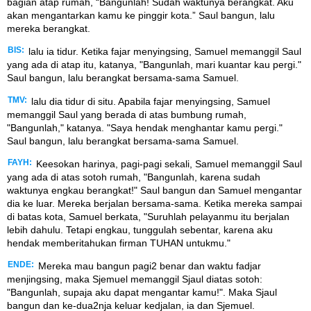
bagian atap rumah, “Bangunlah! Sudah waktunya berangkat. Aku
akan mengantarkan kamu ke pinggir kota.” Saul bangun, lalu
mereka berangkat.
BIS:
lalu ia tidur. Ketika fajar menyingsing, Samuel memanggil Saul
yang ada di atap itu, katanya, "Bangunlah, mari kuantar kau pergi."
Saul bangun, lalu berangkat bersama-sama Samuel.
TMV:
lalu dia tidur di situ. Apabila fajar menyingsing, Samuel
memanggil Saul yang berada di atas bumbung rumah,
"Bangunlah," katanya. "Saya hendak menghantar kamu pergi."
Saul bangun, lalu berangkat bersama-sama Samuel.
FAYH:
Keesokan harinya, pagi-pagi sekali, Samuel memanggil Saul
yang ada di atas sotoh rumah, "Bangunlah, karena sudah
waktunya engkau berangkat!" Saul bangun dan Samuel mengantar
dia ke luar. Mereka berjalan bersama-sama. Ketika mereka sampai
di batas kota, Samuel berkata, "Suruhlah pelayanmu itu berjalan
lebih dahulu. Tetapi engkau, tunggulah sebentar, karena aku
hendak memberitahukan firman TUHAN untukmu."
ENDE:
Mereka mau bangun pagi2 benar dan waktu fadjar
menjingsing, maka Sjemuel memanggil Sjaul diatas sotoh:
"Bangunlah, supaja aku dapat mengantar kamu!". Maka Sjaul
bangun dan ke-dua2nja keluar kedjalan, ia dan Sjemuel.