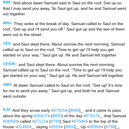
BBE:
And about dawn Samuel said to Saul on the roof, Get up so
that I may send you away. So Saul got up, and he and Samuel went
out together.
MSG:
They woke at the break of day. Samuel called to Saul on the
roof, "Get up and I'll send you off." Saul got up and the two of them
went out in the street.
CEV:
and Saul slept there. About sunrise the next morning, Samuel
called up to Saul on the roof, "Time to get up! I'll help you get
started on your way." Saul got up. He and Samuel left together
CEVUK:
and Saul slept there. About sunrise the next morning,
Samuel called up to Saul on the roof, “Time to get up! I'll help you
get started on your way.” Saul got up. He and Samuel left together
GWV:
At dawn Samuel called to Saul on the roof, "Get up! It’s time
for me to send you away." Saul got up, and both he and Samuel
went outside.
KJV:
And they arose early <
07925
> (
8686
)_: and it came to pass
about the spring <
05927
> (
8800
) of the day <
07837
>_, that Samuel
<
08050
> called <
07121
> (
8799
) Saul <
07586
> to the top of the
house <
01406
>_, saying <
0559
> (
8800
)_, Up <
06965
> (
8798
)_,