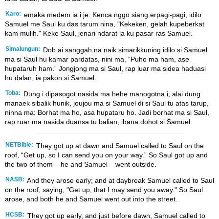
Karo:
emaka medem ia i je. Kenca nggo siang erpagi-pagi, idilo
Samuel me Saul ku das tarum nina, "Kekeken, gelah kupeberkat
kam mulih." Keke Saul, jenari ndarat ia ku pasar ras Samuel.
Simalungun:
Dob ai sanggah na naik simarikkuning idilo si Samuel
ma si Saul hu kamar pardatas, nini ma, “Puho ma ham, ase
hupataruh ham.” Jongjong ma si Saul, rap luar ma sidea haduasi
hu dalan, ia pakon si Samuel.
Toba:
Dung i dipasogot nasida ma hehe manogotna i; alai dung
manaek sibalik hunik, joujou ma si Samuel di si Saul tu atas tarup,
ninna ma: Borhat ma ho, asa hupataru ho. Jadi borhat ma si Saul,
rap ruar ma nasida duansa tu balian, ibana dohot si Samuel.
NETBible:
They got up at dawn and Samuel called to Saul on the
roof, “Get up, so I can send you on your way.” So Saul got up and
the two of them – he and Samuel – went outside.
NASB:
And they arose early; and at daybreak Samuel called to Saul
on the roof, saying, "Get up, that I may send you away." So Saul
arose, and both he and Samuel went out into the street.
HCSB:
They got up early, and just before dawn, Samuel called to