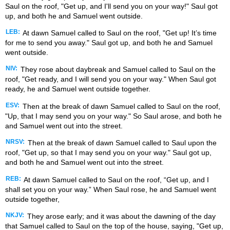
Saul on the roof, "Get up, and I'll send you on your way!" Saul got
up, and both he and Samuel went outside.
LEB:
At dawn Samuel called to Saul on the roof, "Get up! It’s time
for me to send you away." Saul got up, and both he and Samuel
went outside.
NIV:
They rose about daybreak and Samuel called to Saul on the
roof, "Get ready, and I will send you on your way." When Saul got
ready, he and Samuel went outside together.
ESV:
Then at the break of dawn Samuel called to Saul on the roof,
"Up, that I may send you on your way." So Saul arose, and both he
and Samuel went out into the street.
NRSV:
Then at the break of dawn Samuel called to Saul upon the
roof, "Get up, so that I may send you on your way." Saul got up,
and both he and Samuel went out into the street.
REB:
At dawn Samuel called to Saul on the roof, “Get up, and I
shall set you on your way.” When Saul rose, he and Samuel went
outside together,
NKJV:
They arose early; and it was about the dawning of the day
that Samuel called to Saul on the top of the house, saying, "Get up,