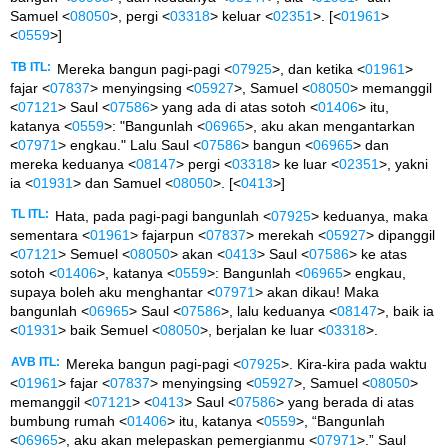
Samuel <
08050
>, pergi <
03318
> keluar <
02351
>. [<
01961
>
<
0559
>]
TB ITL:
Mereka bangun pagi-pagi <
07925
>, dan ketika <
01961
>
fajar <
07837
> menyingsing <
05927
>, Samuel <
08050
> memanggil
<
07121
> Saul <
07586
> yang ada di atas sotoh <
01406
> itu,
katanya <
0559
>: "Bangunlah <
06965
>, aku akan mengantarkan
<
07971
> engkau." Lalu Saul <
07586
> bangun <
06965
> dan
mereka keduanya <
08147
> pergi <
03318
> ke luar <
02351
>, yakni
ia <
01931
> dan Samuel <
08050
>. [<
0413
>]
TL ITL:
Hata, pada pagi-pagi bangunlah <
07925
> keduanya, maka
sementara <
01961
> fajarpun <
07837
> merekah <
05927
> dipanggil
<
07121
> Semuel <
08050
> akan <
0413
> Saul <
07586
> ke atas
sotoh <
01406
>, katanya <
0559
>: Bangunlah <
06965
> engkau,
supaya boleh aku menghantar <
07971
> akan dikau! Maka
bangunlah <
06965
> Saul <
07586
>, lalu keduanya <
08147
>, baik ia
<
01931
> baik Semuel <
08050
>, berjalan ke luar <
03318
>.
AVB ITL:
Mereka bangun pagi-pagi <
07925
>. Kira-kira pada waktu
<
01961
> fajar <
07837
> menyingsing <
05927
>, Samuel <
08050
>
memanggil <
07121
> <
0413
> Saul <
07586
> yang berada di atas
bumbung rumah <
01406
> itu, katanya <
0559
>, “Bangunlah
<
06965
>, aku akan melepaskan pemergianmu <
07971
>.” Saul