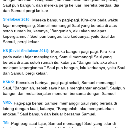
Saul pun bangun, dan mereka pergi ke luar; mereka berdua, dia
dan Samuel pergi ke luar.
Shellabear 2010:
Mereka bangun pagi-pagi. Kira-kira pada waktu
fajar menyingsing, Samuil memanggil Saul yang berada di atas
sotoh rumah itu, katanya, “Bangunlah, aku akan melepas
kepergianmu.” Saul pun bangun, lalu keduanya, yaitu Saul dan
Samuil, pergi keluar.
KS (Revisi Shellabear 2011):
Mereka bangun pagi-pagi. Kira-kira
pada waktu fajar menyingsing, Samuil memanggil Saul yang
berada di atas sotoh rumah itu, katanya, "Bangunlah, aku akan
melepas kepergianmu." Saul pun bangun, lalu keduanya, yaitu Saul
dan Samuil, pergi keluar.
KSKK:
Keesokan harinya, pagi-pagi sekali, Samuel memanggil
Saul, "Bangunlah, sebab saya harus menghantar engkau". Saulpun
bangun dan mulai berjalan menurun bersama dengan Samuel.
VMD:
Pagi-pagi benar, Samuel memanggil Saul yang berada di
loteng dengan kuat, katanya, “Bangunlah, aku mengantarkan
engkau.” Saul bangun dan keluar bersama Samuel.
TSI:
Pagi-pagi saat fajar, Samuel memanggil Saul yang tidur di