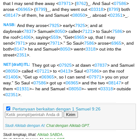
that I may send thee away <
07971
> (
8762
)_. And Saul <
07586
>
arose <
06965
> (
8799
)_, and they went out <
03318
> (
8799
) both
<
08147
> of them, he and Samuel <
08050
>_, abroad <
02351
>_.
NASB:
And they arose<
7925
> early<
7925
>; and at
daybreak<
7837
> Samuel<
8050
> called<
7121
> to Saul<
7586
> on
the roof<
1406
>, saying<
559
>, "Get<
6965
> up, that I may
send<
7971
> you away<
7971
>." So Saul<
7586
> arose<
6965
>, and
both<
8147
> he and Samuel<
8050
> went<
3318
> out into the
street<
2351
>.
NET [draft] ITL:
They got up <
07925
> at dawn <
07837
> and Samuel
<
08050
> called <
07121
> to <
0413
> Saul <
07586
> on the roof
<
01406
>, “Get up <
06965
>, so I can send <
07971
> you on your
way.” So Saul <
07586
> got up <
06965
> and the two <
08147
> of
them <
01931
>– he and Samuel <
08050
>– went <
03318
> outside
<
02351
>.
Pertanyaan berkaitan dengan 1 Samuel 9:26
Kirim
Studi Alkitab dengan AI:
Chat dengan Alkitab GPT
.
Studi lengkap, lihat:
Alkitab SABDA
.