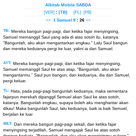
Alkitab Mobile SABDA
[VER]
:
[TB]
[PL]
[PB]
<<
1 Samuel
9
: 26
>>
TB:
Mereka bangun pagi-pagi, dan ketika fajar menyingsing,
Samuel memanggil Saul yang ada di atas sotoh itu, katanya:
"Bangunlah, aku akan mengantarkan engkau." Lalu Saul bangun
dan mereka keduanya pergi ke luar, yakni ia dan Samuel.
AYT:
Mereka bangun pagi-pagi, dan ketika fajar menyingsing,
Samuel memanggil Saul ke atas atap, “Bangunlah, aku akan
mengantarmu.” Saul pun bangun, dan keduanya, dia dan Samuel,
pergi keluar.
TL:
Hata, pada pagi-pagi bangunlah keduanya, maka sementara
fajarpun merekah dipanggil Semuel akan Saul ke atas sotoh,
katanya: Bangunlah engkau, supaya boleh aku menghantar akan
dikau! Maka bangunlah Saul, lalu keduanya, baik ia baik Semuel,
berjalan ke luar.
MILT:
Dan mereka bangun pagi-pagi sekali, dan ketika fajar
menyingsing terjadilah, Samuel mengajak Saul ke atas sotoh
dengan berkata, "Bangunlah, dan aku akan mengirimmu pulang."