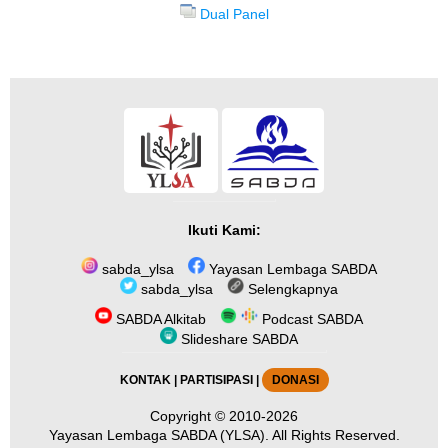
Dual Panel
Ikuti Kami:
sabda_ylsa
Yayasan Lembaga SABDA
sabda_ylsa
Selengkapnya
SABDA Alkitab
Podcast SABDA
Slideshare SABDA
KONTAK
|
PARTISIPASI
|
DONASI
Copyright
© 2010-2026
Yayasan Lembaga SABDA (YLSA).
All Rights Reserved.