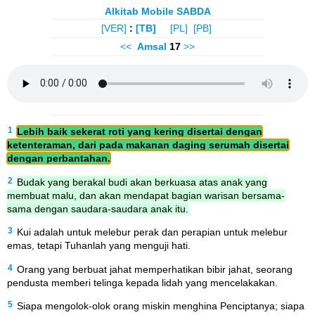
Alkitab Mobile SABDA
[VER]
:
[TB]
[PL]
[PB]
<<
Amsal
17
>>
1
Lebih baik sekerat roti yang kering disertai dengan
ketenteraman, dari pada makanan daging serumah disertai
dengan perbantahan.
2
Budak yang berakal budi akan berkuasa atas anak yang
membuat malu, dan akan mendapat bagian warisan bersama-
sama dengan saudara-saudara anak itu.
3
Kui adalah untuk melebur perak dan perapian untuk melebur
emas, tetapi Tuhanlah yang menguji hati.
4
Orang yang berbuat jahat memperhatikan bibir jahat, seorang
pendusta memberi telinga kepada lidah yang mencelakakan.
5
Siapa mengolok-olok orang miskin menghina Penciptanya; siapa