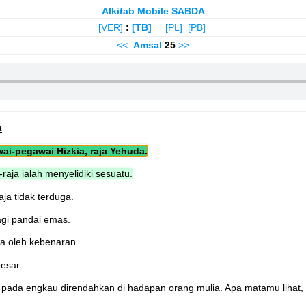
Alkitab Mobile SABDA
[VER]
:
[TB]
[PL]
[PB]
<<
Amsal
25
>>
a
i-pegawai Hizkia, raja Yehuda.
raja ialah menyelidiki sesuatu.
aja tidak terduga.
agi pandai emas.
ya oleh kebenaran.
esar.
ri pada engkau direndahkan di hadapan orang mulia. Apa matamu lihat,