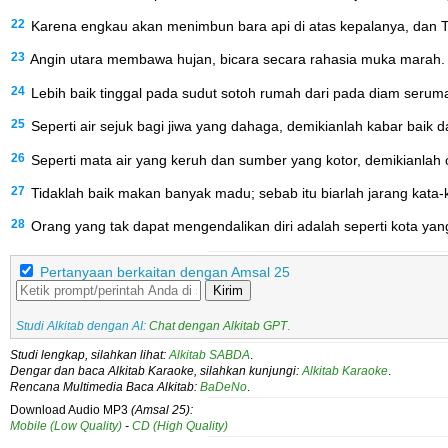
22
Karena engkau akan menimbun bara api di atas kepalanya, dan
23
Angin utara membawa hujan, bicara secara rahasia muka marah.
24
Lebih baik tinggal pada sudut sotoh rumah dari pada diam seru
25
Seperti air sejuk bagi jiwa yang dahaga, demikianlah kabar baik d
26
Seperti mata air yang keruh dan sumber yang kotor, demikianlah 
27
Tidaklah baik makan banyak madu; sebab itu biarlah jarang kata-
28
Orang yang tak dapat mengendalikan diri adalah seperti kota ya
Pertanyaan berkaitan dengan Amsal 25
Kirim
Studi Alkitab dengan AI:
Chat dengan Alkitab GPT
.
Studi lengkap, silahkan lihat:
Alkitab SABDA
.
Dengar dan baca Alkitab Karaoke, silahkan kunjungi:
Alkitab Karaoke
.
Rencana Multimedia Baca Alkitab:
BaDeNo
.
Download Audio MP3
(Amsal 25):
Mobile (Low Quality)
-
CD (High Quality)