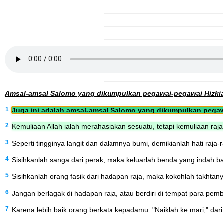
Amsal-amsal Salomo yang dikumpulkan pegawai-pegawai Hizki
1
Juga ini adalah amsal-amsal Salomo yang dikumpulkan pegawa
2
Kemuliaan Allah ialah merahasiakan sesuatu, tetapi kemuliaan raja-
3
Seperti tingginya langit dan dalamnya bumi, demikianlah hati raja-r
4
Sisihkanlah sanga dari perak, maka keluarlah benda yang indah b
5
Sisihkanlah orang fasik dari hadapan raja, maka kokohlah takhtan
6
Jangan berlagak di hadapan raja, atau berdiri di tempat para pemb
7
Karena lebih baik orang berkata kepadamu: "Naiklah ke mari," da