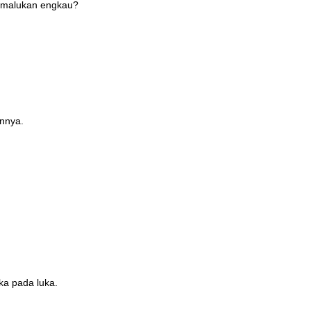
ermalukan engkau?
annya.
ka pada luka.