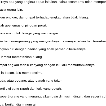
khirnya apa yang engkau dapat lakukan, kalau sesamamu telah memp
sia orang lain,
n engkau, dan umpat terhadap engkau akan tidak hilang.
ah apel emas di pinggan perak.
 kencana untuk telinga yang mendengar.
etia bagi orang-orang yang menyuruhnya. Ia menyegarkan hati tuan-tu
kan diri dengan hadiah yang tidak pernah diberikannya.
h lembut mematahkan tulang.
pai engkau terlalu kenyang dengan itu, lalu memuntahkannya.
 ia bosan, lalu membencimu.
ada, atau pedang, atau panah yang tajam.
ti gigi yang rapuh dan kaki yang goyah.
eperti orang yang menanggalkan baju di musim dingin, dan seperti cu
ga, berilah dia minum air.