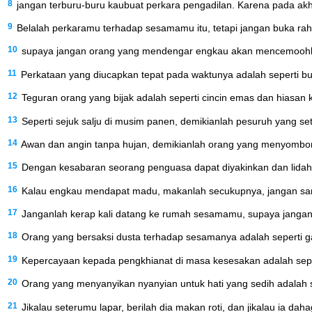
8
jangan terburu-buru kaubuat perkara pengadilan. Karena pada a
9
Belalah perkaramu terhadap sesamamu itu, tetapi jangan buka raha
10
supaya jangan orang yang mendengar engkau akan mencemoohka
11
Perkataan yang diucapkan tepat pada waktunya adalah seperti bu
12
Teguran orang yang bijak adalah seperti cincin emas dan hiasan
13
Seperti sejuk salju di musim panen, demikianlah pesuruh yang s
14
Awan dan angin tanpa hujan, demikianlah orang yang menyombong
15
Dengan kesabaran seorang penguasa dapat diyakinkan dan lida
16
Kalau engkau mendapat madu, makanlah secukupnya, jangan sam
17
Janganlah kerap kali datang ke rumah sesamamu, supaya jangan
18
Orang yang bersaksi dusta terhadap sesamanya adalah seperti g
19
Kepercayaan kepada pengkhianat di masa kesesakan adalah seper
20
Orang yang menyanyikan nyanyian untuk hati yang sedih adalah s
21
Jikalau seterumu lapar, berilah dia makan roti, dan jikalau ia daha