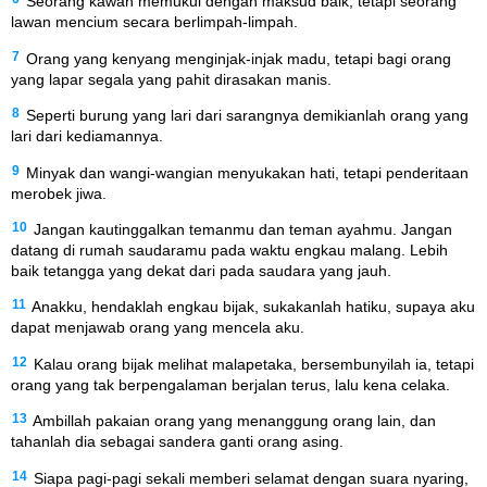
Seorang kawan memukul dengan maksud baik, tetapi seorang
lawan mencium secara berlimpah-limpah.
7
Orang yang kenyang menginjak-injak madu, tetapi bagi orang
yang lapar segala yang pahit dirasakan manis.
8
Seperti burung yang lari dari sarangnya demikianlah orang yang
lari dari kediamannya.
9
Minyak dan wangi-wangian menyukakan hati, tetapi penderitaan
merobek jiwa.
10
Jangan kautinggalkan temanmu dan teman ayahmu. Jangan
datang di rumah saudaramu pada waktu engkau malang. Lebih
baik tetangga yang dekat dari pada saudara yang jauh.
11
Anakku, hendaklah engkau bijak, sukakanlah hatiku, supaya aku
dapat menjawab orang yang mencela aku.
12
Kalau orang bijak melihat malapetaka, bersembunyilah ia, tetapi
orang yang tak berpengalaman berjalan terus, lalu kena celaka.
13
Ambillah pakaian orang yang menanggung orang lain, dan
tahanlah dia sebagai sandera ganti orang asing.
14
Siapa pagi-pagi sekali memberi selamat dengan suara nyaring,