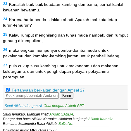
23
Kenallah baik-baik keadaan kambing dombamu, perhatikanlah
kawanan hewanmu.
24
Karena harta benda tidaklah abadi. Apakah mahkota tetap
turun-temurun?
25
Kalau rumput menghilang dan tunas muda nampak, dan rumput
gunung dikumpulkan,
26
maka engkau mempunyai domba-domba muda untuk
pakaianmu dan kambing-kambing jantan untuk pembeli ladang,
27
pula cukup susu kambing untuk makananmu dan makanan
keluargamu, dan untuk penghidupan pelayan-pelayanmu
perempuan.
Pertanyaan berkaitan dengan Amsal 27
Kirim
Studi Alkitab dengan AI:
Chat dengan Alkitab GPT
.
Studi lengkap, silahkan lihat:
Alkitab SABDA
.
Dengar dan baca Alkitab Karaoke, silahkan kunjungi:
Alkitab Karaoke
.
Rencana Multimedia Baca Alkitab:
BaDeNo
.
Download Audio MP3
(Amsal 27):