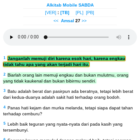
Alkitab Mobile SABDA
[VER]
:
[TB]
[PL]
[PB]
<<
Amsal
27
>>
1
Janganlah memuji diri karena esok hari, karena engkau
tidak tahu apa yang akan terjadi hari itu.
2
Biarlah orang lain memuji engkau dan bukan mulutmu, orang
yang tidak kaukenal dan bukan bibirmu sendiri.
3
Batu adalah berat dan pasirpun ada beratnya, tetapi lebih berat
dari kedua-duanya adalah sakit hati terhadap orang bodoh.
4
Panas hati kejam dan murka melanda, tetapi siapa dapat tahan
terhadap cemburu?
5
Lebih baik teguran yang nyata-nyata dari pada kasih yang
tersembunyi.
6