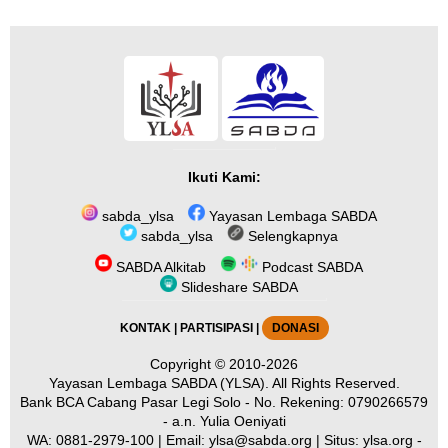
Ikuti Kami:
sabda_ylsa
Yayasan Lembaga SABDA
sabda_ylsa
Selengkapnya
SABDA Alkitab
Podcast SABDA
Slideshare SABDA
KONTAK
|
PARTISIPASI
|
DONASI
Copyright
© 2010-2026
Yayasan Lembaga SABDA (YLSA).
All Rights Reserved.
Bank BCA Cabang Pasar Legi Solo - No. Rekening: 0790266579
- a.n. Yulia Oeniyati
WA:
0881-2979-100
| Email:
ylsa@sabda.org
| Situs:
ylsa.org
-