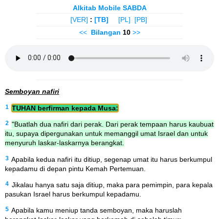
Alkitab Mobile SABDA
[VER]
:
[TB]
[PL]
[PB]
<<
Bilangan
10
>>
Semboyan nafiri
1
TUHAN berfirman kepada Musa:
2
"Buatlah dua nafiri dari perak. Dari perak tempaan harus kaubuat
itu, supaya dipergunakan untuk memanggil umat Israel dan untuk
menyuruh laskar-laskarnya berangkat.
3
Apabila kedua nafiri itu ditiup, segenap umat itu harus berkumpul
kepadamu di depan pintu Kemah Pertemuan.
4
Jikalau hanya satu saja ditiup, maka para pemimpin, para kepala
pasukan Israel harus berkumpul kepadamu.
5
Apabila kamu meniup tanda semboyan, maka haruslah