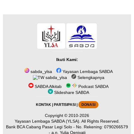
Ikuti Kami:
sabda_ylsa
Yayasan Lembaga SABDA
sabda_ylsa
Selengkapnya
SABDA Alkitab
Podcast SABDA
Slideshare SABDA
KONTAK
|
PARTISIPASI
|
DONASI
Copyright
© 2010-2026
Yayasan Lembaga SABDA (YLSA).
All Rights Reserved.
Bank BCA Cabang Pasar Legi Solo - No. Rekening: 0790266579
- a.n. Yulia Oeniyati