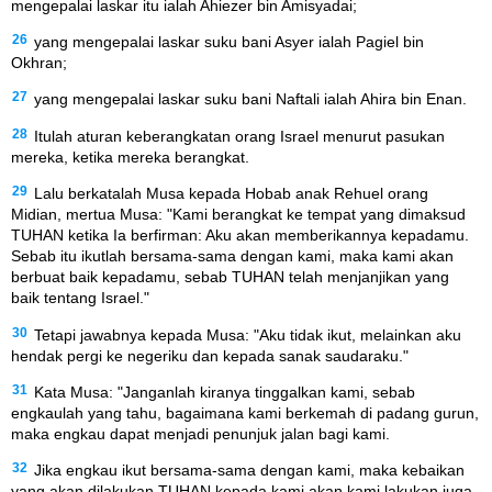
mengepalai laskar itu ialah Ahiezer bin Amisyadai;
26
yang mengepalai laskar suku bani Asyer ialah Pagiel bin
Okhran;
27
yang mengepalai laskar suku bani Naftali ialah Ahira bin Enan.
28
Itulah aturan keberangkatan orang Israel menurut pasukan
mereka, ketika mereka berangkat.
29
Lalu berkatalah Musa kepada Hobab anak Rehuel orang
Midian, mertua Musa: "Kami berangkat ke tempat yang dimaksud
TUHAN ketika Ia berfirman: Aku akan memberikannya kepadamu.
Sebab itu ikutlah bersama-sama dengan kami, maka kami akan
berbuat baik kepadamu, sebab TUHAN telah menjanjikan yang
baik tentang Israel."
30
Tetapi jawabnya kepada Musa: "Aku tidak ikut, melainkan aku
hendak pergi ke negeriku dan kepada sanak saudaraku."
31
Kata Musa: "Janganlah kiranya tinggalkan kami, sebab
engkaulah yang tahu, bagaimana kami berkemah di padang gurun,
maka engkau dapat menjadi penunjuk jalan bagi kami.
32
Jika engkau ikut bersama-sama dengan kami, maka kebaikan
yang akan dilakukan TUHAN kepada kami akan kami lakukan juga