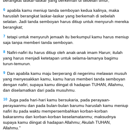
berangkat laskar-laskar yang berkemah di sebelah timur;
6
apabila kamu meniup tanda semboyan kedua kalinya, maka
haruslah berangkat laskar-laskar yang berkemah di sebelah
selatan. Jadi tanda semboyan harus ditiup untuk menyuruh mereka
berangkat;
7
tetapi untuk menyuruh jemaah itu berkumpul kamu harus meniup
saja tanpa memberi tanda semboyan.
8
Nafiri-nafiri itu harus ditiup oleh anak-anak imam Harun; itulah
yang harus menjadi ketetapan untuk selama-lamanya bagimu
turun-temurun.
9
Dan apabila kamu maju berperang di negerimu melawan musuh
yang menyesakkan kamu, kamu harus memberi tanda semboyan
dengan nafiri, supaya kamu diingat di hadapan TUHAN, Allahmu,
dan diselamatkan dari pada musuhmu.
10
Juga pada hari-hari kamu bersukaria, pada perayaan-
perayaanmu dan pada bulan-bulan barumu haruslah kamu meniup
nafiri itu pada waktu mempersembahkan korban-korban
bakaranmu dan korban-korban keselamatanmu; maksudnya
supaya kamu diingat di hadapan Allahmu; Akulah TUHAN,
Allahmu."