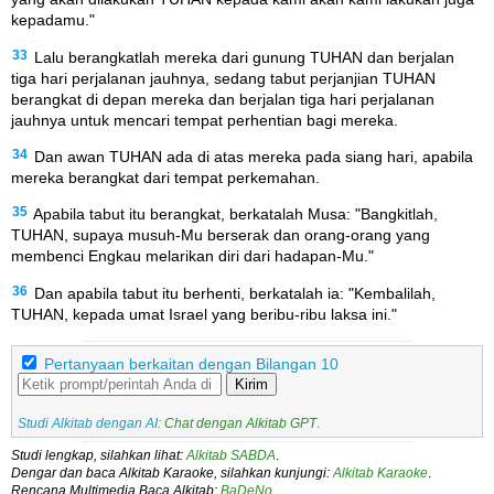
kepadamu."
33
Lalu berangkatlah mereka dari gunung TUHAN dan berjalan
tiga hari perjalanan jauhnya, sedang tabut perjanjian TUHAN
berangkat di depan mereka dan berjalan tiga hari perjalanan
jauhnya untuk mencari tempat perhentian bagi mereka.
34
Dan awan TUHAN ada di atas mereka pada siang hari, apabila
mereka berangkat dari tempat perkemahan.
35
Apabila tabut itu berangkat, berkatalah Musa: "Bangkitlah,
TUHAN, supaya musuh-Mu berserak dan orang-orang yang
membenci Engkau melarikan diri dari hadapan-Mu."
36
Dan apabila tabut itu berhenti, berkatalah ia: "Kembalilah,
TUHAN, kepada umat Israel yang beribu-ribu laksa ini."
Pertanyaan berkaitan dengan Bilangan 10
Kirim
Studi Alkitab dengan AI:
Chat dengan Alkitab GPT
.
Studi lengkap, silahkan lihat:
Alkitab SABDA
.
Dengar dan baca Alkitab Karaoke, silahkan kunjungi:
Alkitab Karaoke
.
Rencana Multimedia Baca Alkitab:
BaDeNo
.