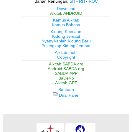
Bahan Renungan:
SH
-
RH
-
ROC
Download
Alkitab ANDROID
Kamus Alkitab
Kamus Bahasa
Kidung Keesaan
Kidung Jemaat
Nyanyikanlah Kidung Baru
Pelengkap Kidung Jemaat
Alkitab.mobi
Copyright
Alkitab.SABDA.org
Android.SABDA.org
SABDA.APP
BaDeNo
Alkitab GPT
Bantuan
Dual Panel