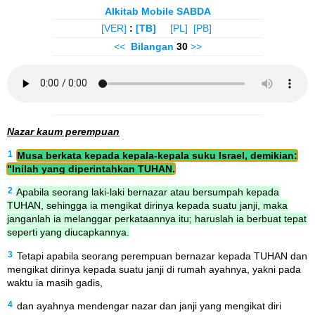
Alkitab Mobile SABDA
[VER]
:
[TB]
[PL]
[PB]
<<
Bilangan
30
>>
Nazar kaum perempuan
1
Musa berkata kepada kepala-kepala suku Israel, demikian:
"Inilah yang diperintahkan TUHAN.
2
Apabila seorang laki-laki bernazar atau bersumpah kepada
TUHAN, sehingga ia mengikat dirinya kepada suatu janji, maka
janganlah ia melanggar perkataannya itu; haruslah ia berbuat tepat
seperti yang diucapkannya.
3
Tetapi apabila seorang perempuan bernazar kepada TUHAN dan
mengikat dirinya kepada suatu janji di rumah ayahnya, yakni pada
waktu ia masih gadis,
4
dan ayahnya mendengar nazar dan janji yang mengikat diri