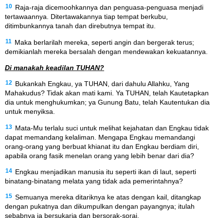
10
Raja-raja dicemoohkannya dan penguasa-penguasa menjadi
tertawaannya. Ditertawakannya tiap tempat berkubu,
ditimbunkannya tanah dan direbutnya tempat itu.
11
Maka berlarilah mereka, seperti angin dan bergerak terus;
demikianlah mereka bersalah dengan mendewakan kekuatannya.
Di manakah keadilan TUHAN?
12
Bukankah Engkau, ya TUHAN, dari dahulu Allahku, Yang
Mahakudus? Tidak akan mati kami. Ya TUHAN, telah Kautetapkan
dia untuk menghukumkan; ya Gunung Batu, telah Kautentukan dia
untuk menyiksa.
13
Mata-Mu terlalu suci untuk melihat kejahatan dan Engkau tidak
dapat memandang kelaliman. Mengapa Engkau memandangi
orang-orang yang berbuat khianat itu dan Engkau berdiam diri,
apabila orang fasik menelan orang yang lebih benar dari dia?
14
Engkau menjadikan manusia itu seperti ikan di laut, seperti
binatang-binatang melata yang tidak ada pemerintahnya?
15
Semuanya mereka ditariknya ke atas dengan kail, ditangkap
dengan pukatnya dan dikumpulkan dengan payangnya; itulah
sebabnya ia bersukaria dan bersorak-sorai.