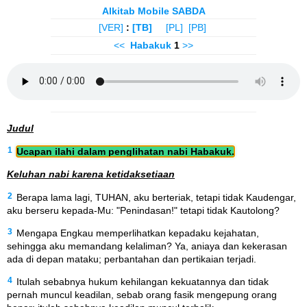
Alkitab Mobile SABDA
[VER]
:
[TB]
[PL]
[PB]
<<
Habakuk
1
>>
Judul
1
Ucapan ilahi dalam penglihatan nabi Habakuk.
Keluhan nabi karena ketidaksetiaan
2
Berapa lama lagi, TUHAN, aku berteriak, tetapi tidak Kaudengar,
aku berseru kepada-Mu: "Penindasan!" tetapi tidak Kautolong?
3
Mengapa Engkau memperlihatkan kepadaku kejahatan,
sehingga aku memandang kelaliman? Ya, aniaya dan kekerasan
ada di depan mataku; perbantahan dan pertikaian terjadi.
4
Itulah sebabnya hukum kehilangan kekuatannya dan tidak
pernah muncul keadilan, sebab orang fasik mengepung orang