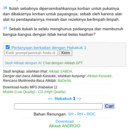
16
Itulah sebabnya dipersembahkannya korban untuk pukatnya
dan dibakarnya korban untuk payangnya; sebab oleh karena alat-
alat itu pendapatannya mewah dan rezekinya berlimpah-limpah.
17
Sebab itukah ia selalu menghunus pedangnya dan membunuh
bangsa-bangsa dengan tidak kenal belas kasihan?
Pertanyaan berkaitan dengan Habakuk 1
Kirim
Studi Alkitab dengan AI:
Chat dengan Alkitab GPT
.
Studi lengkap, silahkan lihat:
Alkitab SABDA
.
Dengar dan baca Alkitab Karaoke, silahkan kunjungi:
Alkitab Karaoke
.
Rencana Multimedia Baca Alkitab:
BaDeNo
.
Download Audio MP3
(Habakuk 1):
Mobile (Low Quality)
-
CD (High Quality)
<<
Habakuk
1
>>
Bahan Renungan:
SH
-
RH
-
ROC
Download
Alkitab ANDROID