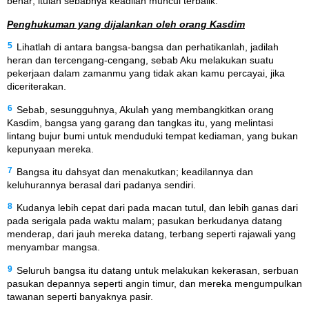
benar; itulah sebabnya keadilan muncul terbalik.
Penghukuman yang dijalankan oleh orang Kasdim
5
Lihatlah di antara bangsa-bangsa dan perhatikanlah, jadilah
heran dan tercengang-cengang, sebab Aku melakukan suatu
pekerjaan dalam zamanmu yang tidak akan kamu percayai, jika
diceriterakan.
6
Sebab, sesungguhnya, Akulah yang membangkitkan orang
Kasdim, bangsa yang garang dan tangkas itu, yang melintasi
lintang bujur bumi untuk menduduki tempat kediaman, yang bukan
kepunyaan mereka.
7
Bangsa itu dahsyat dan menakutkan; keadilannya dan
keluhurannya berasal dari padanya sendiri.
8
Kudanya lebih cepat dari pada macan tutul, dan lebih ganas dari
pada serigala pada waktu malam; pasukan berkudanya datang
menderap, dari jauh mereka datang, terbang seperti rajawali yang
menyambar mangsa.
9
Seluruh bangsa itu datang untuk melakukan kekerasan, serbuan
pasukan depannya seperti angin timur, dan mereka mengumpulkan
tawanan seperti banyaknya pasir.