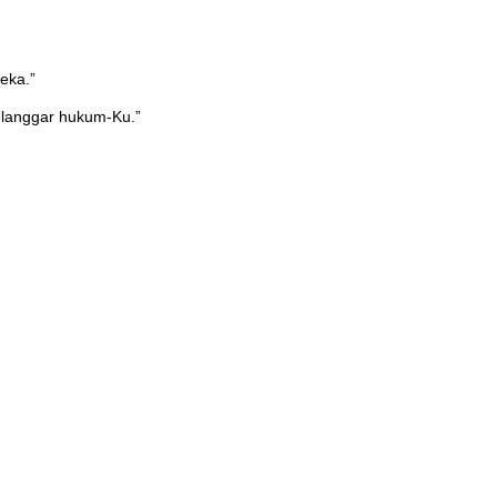
eka.”
elanggar hukum-Ku.”