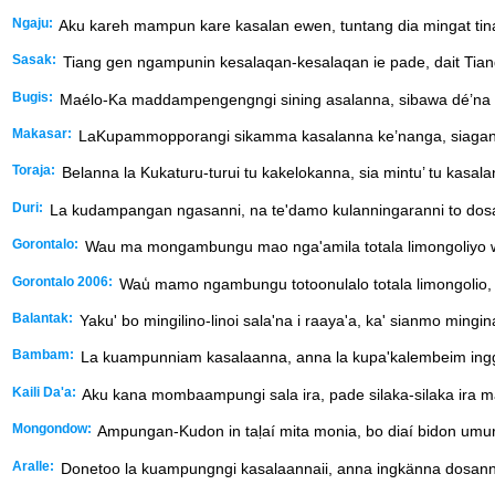
Ngaju:
Aku kareh mampun kare kasalan ewen, tuntang dia mingat tin
Sasak:
Tiang gen ngampunin kesalaqan-kesalaqan ie pade, dait Tiang
Bugis:
Maélo-Ka maddampengengngi sining asalanna, sibawa dé’na
Makasar:
LaKupammopporangi sikamma kasalanna ke’nanga, siagang
Toraja:
Belanna la Kukaturu-turui tu kakelokanna, sia mintu’ tu kasa
Duri:
La kudampangan ngasanni, na te'damo kulanningaranni to dos
Gorontalo:
Wau ma mongambungu mao nga'amila totala limongoliyo waw
Gorontalo 2006:
Wau̒ mamo ngambungu totoonulalo totala limongolio, wa
Balantak:
Yaku' bo mingilino-linoi sala'na i raaya'a, ka' sianmo mingin
Bambam:
La kuampunniam kasalaanna, anna la kupa'kalembeim ing
Kaili Da'a:
Aku kana mombaampungi sala ira, pade silaka-silaka ira ma
Mongondow:
Ampungan-Kudon in taḷaí mita monia, bo diaí bidon um
Aralle:
Donetoo la kuampungngi kasalaannaii, anna ingkänna dosann