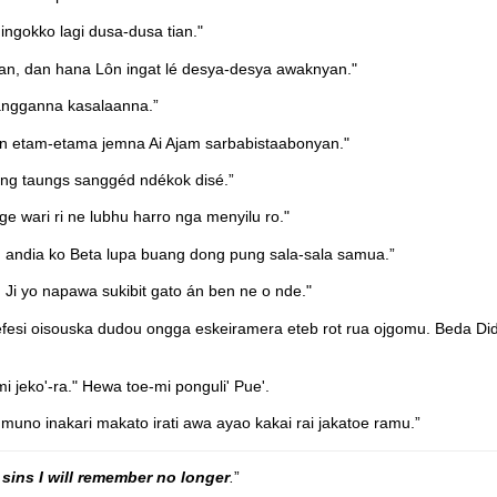
ngokko lagi dusa-dusa tian."
, dan hana Lôn ingat lé desya-desya awaknyan."
 angganna kasalaanna.”
on etam-etama jemna Ai Ajam sarbabistaabonyan."
ng taungs sanggéd ndékok disé.”
e wari ri ne lubhu harro nga menyilu ro."
, andia ko Beta lupa buang dong pung sala-sala samua.”
, Ji yo napawa sukibit gato án ben ne o nde."
efesi oisouska dudou ongga eskeiramera eteb rot rua ojgomu. Beda Di
mi jeko'-ra." Hewa toe-mi ponguli' Pue'.
uno inakari makato irati awa ayao kakai rai jakatoe ramu.”
 sins I will remember no longer
.
”