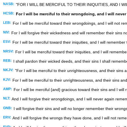
NASB:
"FOR I WILL BE MERCIFUL TO THEIR INIQUITIES, AND I 
HCSB:
For I will be merciful to their wrongdoing, and I will neve
LEB:
For I will be merciful toward their wrongdoings, and I will not re
NIV:
For I will forgive their wickedness and will remember their sins n
ESV:
For I will be merciful toward their iniquities, and I will remember
NRSV:
For I will be merciful toward their iniquities, and I will remembe
REB:
I shall pardon their wicked deeds, and their sins I shall remem
NKJV:
"For I will be merciful to their unrighteousness, and their sins
KJV:
For I will be merciful to their unrighteousness, and their sins and
AMP:
For I will be merciful {and} gracious toward their sins and I wi
NLT:
And I will forgive their wrongdoings, and I will never again remem
GNB:
I will forgive their sins and will no longer remember their wrongs
ERV:
And I will forgive the wrongs they have done, and I will not reme
EVD: