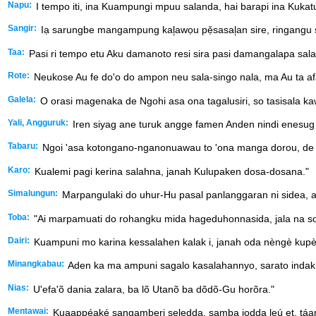
Napu:
I tempo iti, ina Kuampungi mpuu salanda, hai barapi ina Kuka
Sangir:
Iạ sarungbe mangampung kal᷊awọu pẹ̌sasal᷊an sire, ringangu 
Taa:
Pasi ri tempo etu Aku damanoto resi sira pasi damangalapa sala 
Rote:
Neukose Au fe do'o do ampon neu sala-singo nala, ma Au ta afa
Galela:
O orasi magenaka de Ngohi asa ona tagalusiri, so tasisala 
Yali, Angguruk:
Iren siyag ane turuk angge famen Anden nindi enesug l
Tabaru:
Ngoi 'asa kotongano-nganonuawau to 'ona manga dorou, de 
Karo:
Kualemi pagi kerina salahna, janah Kulupaken dosa-dosana."
Simalungun:
Marpangulaki do uhur-Hu pasal panlanggaran ni sidea, a
Toba:
"Ai marpamuati do rohangku mida hageduhonnasida, jala na so
Dairi:
Kuampuni mo karina kessalahen kalak i, janah oda nèngè kupè
Minangkabau:
Aden ka ma ampuni sagalo kasalahannyo, sarato indak
Nias:
U'efa'õ dania zalara, ba lõ Utanõ ba dõdõ-Gu horõra."
Mentawai:
Kuaappéaké sangamberi seledda, samba jodda leú et, táa