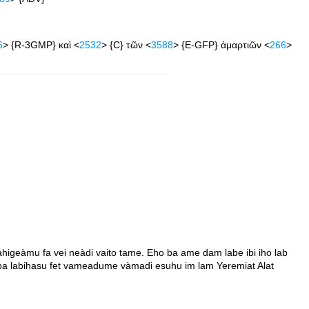
6
> {R-3GMP} καὶ <
2532
> {C} τῶν <
3588
> {E-GFP} ἁμαρτιῶν <
266
>
igeàmu fa vei neàdi vaito tame. Eho ba ame dam labe ibi iho lab
a labihasu fet vameadume vàmadi esuhu im lam Yeremiat Alat