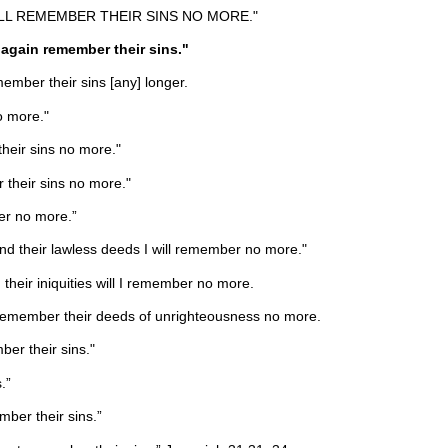
WILL REMEMBER THEIR SINS NO MORE."
r again remember their sins."
member their sins [any] longer.
o more."
 their sins no more."
r their sins no more."
ber no more.”
 and their lawless deeds I will remember no more."
 their iniquities will I remember no more.
ll remember their deeds of unrighteousness no more.
ber their sins."
.”
mber their sins.”