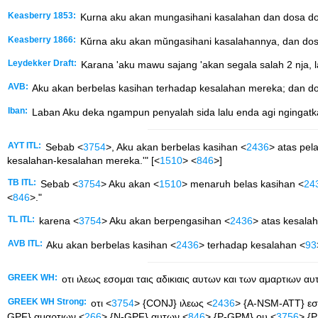
Keasberry 1853:
Kurna aku akan mungasihani kasalahan dan dosa dosa
Keasberry 1866:
Kŭrna aku akan mŭngasihani kasalahannya, dan dosa 
Leydekker Draft:
Karana 'aku mawu sajang 'akan segala salah 2 nja, lag
AVB:
Aku akan berbelas kasihan terhadap kesalahan mereka; dan dos
Iban:
Laban Aku deka ngampun penyalah sida lalu enda agi ngingatka
AYT ITL:
Sebab <
3754
>, Aku akan berbelas kasihan <
2436
> atas pel
kesalahan-kesalahan mereka.'" [<
1510
> <
846
>]
TB ITL:
Sebab <
3754
> Aku akan <
1510
> menaruh belas kasihan <
24
<
846
>."
TL ITL:
karena <
3754
> Aku akan berpengasihan <
2436
> atas kesala
AVB ITL:
Aku akan berbelas kasihan <
2436
> terhadap kesalahan <
93
GREEK WH:
οτι ιλεως εσομαι ταις αδικιαις αυτων και των αμαρτιων α
GREEK WH Strong:
οτι <
3754
> {CONJ} ιλεως <
2436
> {A-NSM-ATT} εσ
GPF} αμαρτιων <
266
> {N-GPF} αυτων <
846
> {P-GPM} ου <
3756
> {