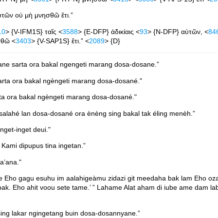
ὐτῶν οὐ μὴ μνησθῶ ἔτι.”
10
> {V-IFM1S} ταῖς <
3588
> {E-DFP} ἀδικίαις <
93
> {N-DFP} αὐτῶν, <
84
σθῶ <
3403
> {V-SAP1S} ἔτι.” <
2089
> {D}
ane sarta ora bakal ngengeti marang dosa-dosane.”
sarta ora bakal ngèngeti marang dosa-dosané."
ta ora bakal ngèngeti marang dosa-dosané."
alahé lan dosa-dosané ora ènèng sing bakal tak éling menèh.”
get-inget deui."
ami dipupus tina ingetan.”
a’ana."
 Eho gagu esuhu im aalahigeàmu zidazi git meedaha bak lam Eho ozah
. Eho ahit voou sete tame.’ ” Lahame Alat aham di iube ame dam lab
ing lakar ngingetang buin dosa-dosannyane.”