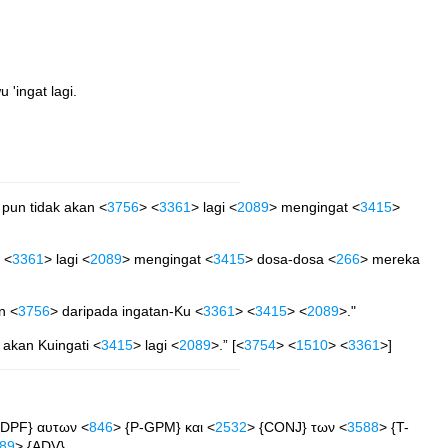
 'ingat lagi.
 pun tidak akan <
3756
> <
3361
> lagi <
2089
> mengingat <
3415
>
 <
3361
> lagi <
2089
> mengingat <
3415
> dosa-dosa <
266
> mereka
n <
3756
> daripada ingatan-Ku <
3361
> <
3415
> <
2089
>."
 akan Kuingati <
3415
> lagi <
2089
>.” [<
3754
> <
1510
> <
3361
>]
-DPF} αυτων <
846
> {P-GPM} και <
2532
> {CONJ} των <
3588
> {T-
89
> {ADV}