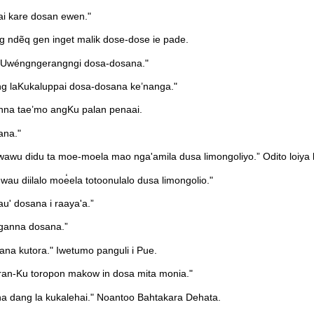
ai kare dosan ewen."
 ndẽq gen inget malik dose-dose ie pade.
 Uwéngngerangngi dosa-dosana."
 laKukaluppai dosa-dosana ke’nanga."
lanna tae’mo angKu palan penaai.
ana."
u didu ta moe-moela mao nga'amila dusa limongoliyo.” Odito loiya lo
u diilalo moe̒ela totoonulalo dusa limongolio."
au' dosana i raaya'a.”
ganna dosana.”
na kutora." Iwetumo panguli i Pue.
uran-Ku toropon makow in dosa mita monia."
a dang la kukalehai." Noantoo Bahtakara Dehata.