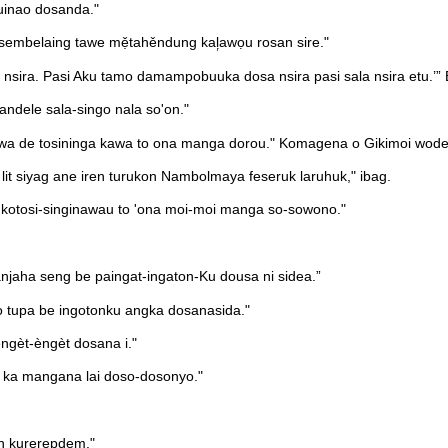
tuinao dosanda."
sembelaing tawe mẹ̌tahěndung kal᷊awọu rosan sire."
nsira. Pasi Aku tamo damampobuuka dosa nsira pasi sala nsira etu.’” E
ndele sala-singo nala so'on."
kawa de tosininga kawa to ona manga dorou." Komagena o Gikimoi wo
it siyag ane iren turukon Nambolmaya feseruk laruhuk," ibag.
kotosi-singinawau to 'ona moi-moi manga so-sowono."
njaha seng be paingat-ingaton-Ku dousa ni sidea.”
 tupa be ingotonku angka dosanasida."
ngèt-èngèt dosana i."
 ka mangana lai doso-dosonyo."
n kurerepdem."