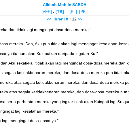
Alkitab Mobile SABDA
[VER]
:
[TB]
[PL]
[PB]
<<
Ibrani
8
: 12
>>
ka dan tidak lagi mengingat dosa-dosa mereka."
osa mereka. Dan, Aku pun tidak akan lagi mengingat kesalahan-kesal
anya itu pun akan Kuluputkan daripada ingatan-Ku."
dan Aku sekali-kali tidak akan lagi mengingat dosa-dosa mereka dan
 segala ketidakbenaran mereka, dan dosa-dosa mereka pun tidak akan
reka atas segala ketidakbenaran mereka, dan dosa-dosa mereka pun 
ka atas segala ketidakbenaran mereka, dan dosa-dosa mereka pun tid
a serta perbuatan mereka yang ingkar tidak akan Kuingati lagi.&rsqu
gingat lagi kesalahan mereka."
 lagi mengingat dosa-dosanya."