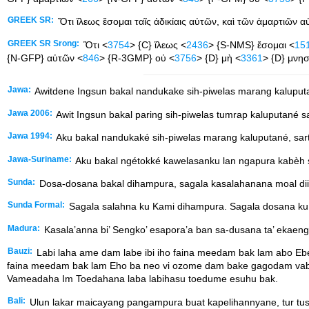
GREEK SR:
Ὅτι ἵλεως ἔσομαι ταῖς ἀδικίαις αὐτῶν, καὶ τῶν ἁμαρτιῶν α
GREEK SR Srong:
Ὅτι <
3754
> {C} ἵλεως <
2436
> {S-NMS} ἔσομαι <
15
{N-GFP} αὐτῶν <
846
> {R-3GMP} οὐ <
3756
> {D} μὴ <
3361
> {D} μνη
Jawa:
Awitdene Ingsun bakal nandukake sih-piwelas marang kaluput
Jawa 2006:
Awit Ingsun bakal paring sih-piwelas tumrap kaluputané 
Jawa 1994:
Aku bakal nandukaké sih-piwelas marang kaluputané, sar
Jawa-Suriname:
Aku bakal ngétokké kawelasanku lan ngapura kabèh s
Sunda:
Dosa-dosana bakal dihampura, sagala kasalahanana moal diin
Sunda Formal:
Sagala salahna ku Kami dihampura. Sagala dosana ku K
Madura:
Kasala’anna bi’ Sengko’ esapora’a ban sa-dusana ta’ ekaeng
Bauzi:
Labi laha ame dam labe ibi iho faina meedam bak lam abo Ebe
faina meedam bak lam Eho ba neo vi ozome dam bake gagodam vabak
Vameadaha Im Toedahana laba labihasu toedume esuhu bak.
Bali:
Ulun lakar maicayang pangampura buat kapelihannyane, tur tus