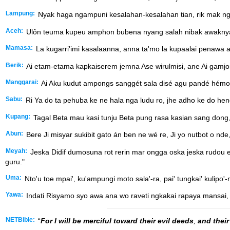
Lampung:
Nyak haga ngampuni kesalahan-kesalahan tian, rik mak ngi
Aceh:
Ulôn teuma kupeu amphon bubena nyang salah nibak awaknyan
Mamasa:
La kugarri'imi kasalaanna, anna ta'mo la kupaalai penawa
Berik:
Ai etam-etama kapkaiserem jemna Ase wirulmisi, ane Ai gamj
Manggarai:
Ai Aku kudut ampongs sanggét sala disé agu pandé hémo
Sabu:
Ri Ya do ta pehuba ke ne hala nga ludu ro, jhe adho ke do heng
Kupang:
Tagal Beta mau kasi tunju Beta pung rasa kasian sang dong
Abun:
Bere Ji misyar sukibit gato án ben ne wé re, Ji yo nutbot o nde
Meyah:
Jeska Didif dumosuna rot rerin mar ongga oska jeska rudou 
guru."
Uma:
Nto'u toe mpai', ku'ampungi moto sala'-ra, pai' tungkai' kulipo'-
Yawa:
Indati Risyamo syo awa ana wo raveti ngkakai rapaya mansai, m
NETBible:
“
For I will be merciful toward their evil deeds
,
and their