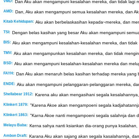
VMD:
Dan Aku akan mengampuni kesalahan mereka, dan tidak lagi 
AMD:
Dan, Aku akan mengampuni semua kesalahan mereka, dan Aku 
Kitab Kehidupan:
Aku akan berbelaskasihan kepada~mereka, dan meng
TSI:
Dengan belas kasihan yang besar Aku akan mengampuni semua do
BIS:
Aku akan mengampuni kesalahan-kesalahan mereka, dan tidak 
TMV:
Aku akan mengampunkan kesalahan mereka, dan tidak menging
BSD:
Aku akan mengampuni kesalahan-kesalahan mereka dan melu
FAYH:
Dan Aku akan menaruh belas kasihan terhadap mereka yang be
ENDE:
Aku akan mengampuni pelanggaran-pelanggaran mereka, dan t
Shellabear 1912:
Karena aku akan mengasihani segala kesalahannya, D
Klinkert 1879:
"Karena Akoe akan mengampoeni segala kadjahatannja, 
Klinkert 1863:
"Karna Akoe nanti mengampoeni segala salahnja dan dos
Melayu Baba:
Kerna sahya nanti ksiankan dia-orang punya ksalahan, D
Ambon Draft:
Karana Aku akan sajang akan segala kasalahannja, dan 