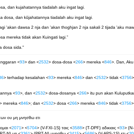
, dan kujahatannya tiadalah aku ingat lagi.
dosa, dan kŭjahatannya tiadalah aku ingat lagi.
i 'akan dawsa 2 nja dan 'akan thoghjan 2 nja sakali 2 tijada 'aku mawu
a mereka tidak akan Kuingati lagi.”
 dosa sida."
anggaran <
93
> dan <
2532
> dosa-dosa <
266
> mereka <
846
>. Dan, Aku
36
> terhadap kesalahan <
93
> mereka <
846
> dan <
2532
> tidak <
3756
>
hannya <
93
>, dan <
2532
> dosa-dosanya <
266
> itu pun akan Kuluputka
> mereka <
846
>; dan <
2532
> dosa <
266
> mereka <
846
> tidak <
3756
>
υτων ου μη μνησθω ετι
ομαι <
2071
> <
5704
> {V-FXI-1S} ταις <
3588
> {T-DPF} αδικιαις <
93
> {N
PRT-N} μη <
3361
> {PRT-N} μνησθω <
3415
> <
5686
> {V-APS-1S} ετι <
20