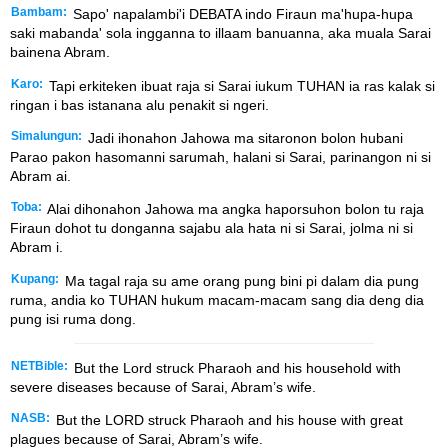
Bambam:
Sapo' napalambi'i DEBATA indo Firaun ma'hupa-hupa
saki mabanda' sola ingganna to illaam banuanna, aka muala Sarai
bainena Abram.
Karo:
Tapi erkiteken ibuat raja si Sarai iukum TUHAN ia ras kalak si
ringan i bas istanana alu penakit si ngeri.
Simalungun:
Jadi ihonahon Jahowa ma sitaronon bolon hubani
Parao pakon hasomanni sarumah, halani si Sarai, parinangon ni si
Abram ai.
Toba:
Alai dihonahon Jahowa ma angka haporsuhon bolon tu raja
Firaun dohot tu donganna sajabu ala hata ni si Sarai, jolma ni si
Abram i.
Kupang:
Ma tagal raja su ame orang pung bini pi dalam dia pung
ruma, andia ko TUHAN hukum macam-macam sang dia deng dia
pung isi ruma dong.
NETBible:
But the
Lord
struck Pharaoh and his household with
severe diseases because of Sarai, Abram’s wife.
NASB:
But the LORD struck Pharaoh and his house with great
plagues because of Sarai, Abram’s wife.