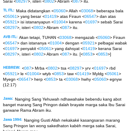
Sarai <
08297
>, isteri <
0802
> Abram <
087
> itu.
TL ITL:
Maka didatangkan <
05060
> Allah <
03068
> beberapa bala
<
05061
> yang besar <
01419
> atas Firaun <
06547
> dan atas
<
05921
> isi istananyapun <
01004
> karena <
01697
> sebab Sarai
<
08297
>, isteri <
0802
> Abram <
087
> itu.
AVB ITL:
Akan tetapi, TUHAN <
03068
> mengazab <
05060
> Firaun
<
06547
> dan istananya <
01004
> dengan <
05921
> pelbagai wabak
<
01697
> penyakit <
05061
> yang dahsyat <
01419
> kerana Sarai
<
08297
>, isteri <
0802
> Abram <
087
> itu. [<
0853
> <
0853
>]
HEBREW:
<
087
> Mrba <
0802
> tsa <
08297
> yrv <
01697
> rbd
<
05921
> le <
01004
> wtyb <
0853
> taw <
01419
> Myldg <
05061
>
Myegn <
06547
> herp <
0853
> ta <
03068
> hwhy <
05060
> egnyw
(12:17)
Jawa:
Nanging Sang Yehuwah ndhawahake bebendu kang abot
banget marang Sang Pringon dalah brayate marga saka Ibu Sarai
garwane Rama Abram iku.
Jawa 1994:
Nanging Gusti Allah nekakaké kasangsaran marang
Sang Pringon lan wong sakedhaton kabèh merga saka Sarai,