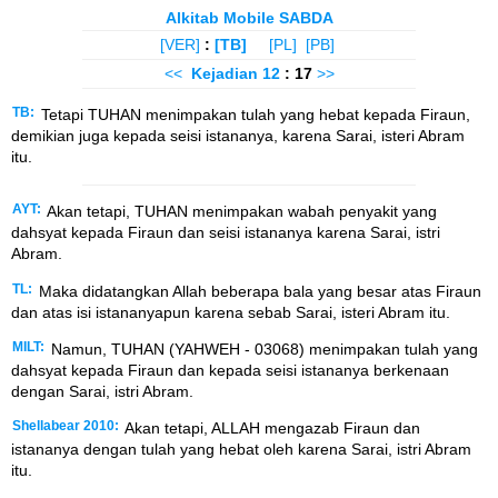
Alkitab Mobile SABDA
[VER]
:
[TB]
[PL]
[PB]
<<
Kejadian
12
: 17
>>
TB:
Tetapi TUHAN menimpakan tulah yang hebat kepada Firaun,
demikian juga kepada seisi istananya, karena Sarai, isteri Abram
itu.
AYT:
Akan tetapi, TUHAN menimpakan wabah penyakit yang
dahsyat kepada Firaun dan seisi istananya karena Sarai, istri
Abram.
TL:
Maka didatangkan Allah beberapa bala yang besar atas Firaun
dan atas isi istananyapun karena sebab Sarai, isteri Abram itu.
MILT:
Namun, TUHAN (YAHWEH - 03068) menimpakan tulah yang
dahsyat kepada Firaun dan kepada seisi istananya berkenaan
dengan Sarai, istri Abram.
Shellabear 2010:
Akan tetapi, ALLAH mengazab Firaun dan
istananya dengan tulah yang hebat oleh karena Sarai, istri Abram
itu.