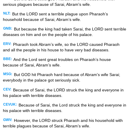
serious plagues because of Sarai, Abram's wife.
NLT:
But the LORD sent a terrible plague upon Pharaoh’s
household because of Sarai, Abram’s wife.
GNB:
But because the king had taken Sarai, the LORD sent terrible
diseases on him and on the people of his palace.
ERV:
Pharaoh took Abram’s wife, so the LORD caused Pharaoh
and all the people in his house to have very bad diseases.
BBE:
And the Lord sent great troubles on Pharaoh’s house
because of Sarai, Abram’s wife.
MSG:
But GOD hit Pharaoh hard because of Abram's wife Sarai;
everybody in the palace got seriously sick.
CEV:
Because of Sarai, the LORD struck the king and everyone in
his palace with terrible diseases.
CEVUK:
Because of Sarai, the Lord struck the king and everyone in
his palace with terrible diseases.
GWV:
However, the LORD struck Pharaoh and his household with
terrible plagues because of Sarai, Abram’s wife.