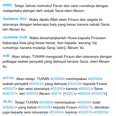
ENDE:
Tetapi Jahwe memukul Parao dan seisi rumahnja dengan
malapetaka dahsjat oleh sebab Sarai isteri Abram.
Shellabear 1912:
Maka dipalu Allah akan Firaun dan segala isi
istananya dengan beberapa bala yang besar karena sebab Sarai,
istri Abram itu.
Leydekker Draft:
Maka desampejkanlah Huwa kapada Firszawn
babarapa bela jang besar-besar, dan kapada 'awrang 'isij
rumahnja; karana mulanja Saraj 'isterij 'Abram 'itu.
AVB:
Akan tetapi, TUHAN mengazab Firaun dan istananya dengan
pelbagai wabak penyakit yang dahsyat kerana Sarai, isteri Abram
itu.
AYT ITL:
Akan tetapi, TUHAN <
03068
> menimpakan <
05060
>
wabah penyakit <
05061
> yang dahsyat <
01419
> kepada Firaun
<
06547
> dan seisi istananya <
01004
> karena <
05921
> Sarai
<
08297
>, istri <
0802
> Abram <
087
>. [<
0853
> <
0853
> <
01697
>]
TB ITL:
Tetapi TUHAN <
03068
> menimpakan <
05060
> tulah
<
05061
> yang hebat <
01419
> kepada Firaun <
06547
>, demikian
juga kepada seisi istananya <
01004
>, karena <
01697
> <
05921
>