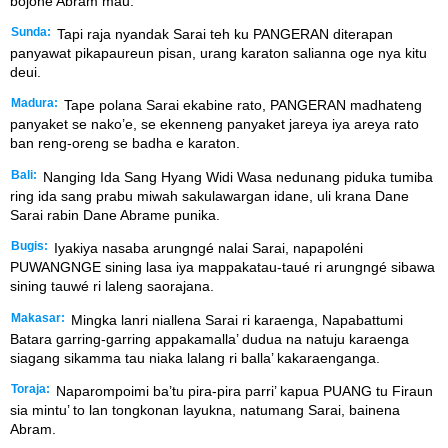
bojoné Abram mau.
Sunda:
Tapi raja nyandak Sarai teh ku PANGERAN diterapan
panyawat pikapaureun pisan, urang karaton salianna oge nya kitu
deui.
Madura:
Tape polana Sarai ekabine rato, PANGERAN madhateng
panyaket se nako’e, se ekenneng panyaket jareya iya areya rato
ban reng-oreng se badha e karaton.
Bali:
Nanging Ida Sang Hyang Widi Wasa nedunang piduka tumiba
ring ida sang prabu miwah sakulawargan idane, uli krana Dane
Sarai rabin Dane Abrame punika.
Bugis:
Iyakiya nasaba arungngé nalai Sarai, napapoléni
PUWANGNGE sining lasa iya mappakatau-taué ri arungngé sibawa
sining tauwé ri laleng saorajana.
Makasar:
Mingka lanri niallena Sarai ri karaenga, Napabattumi
Batara garring-garring appakamalla’ dudua na natuju karaenga
siagang sikamma tau niaka lalang ri balla’ kakaraenganga.
Toraja:
Naparompoimi ba’tu pira-pira parri’ kapua PUANG tu Firaun
sia mintu’ to lan tongkonan layukna, natumang Sarai, bainena
Abram.