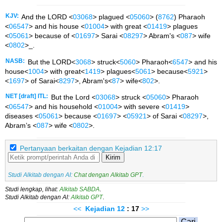
KJV:
And the LORD <
03068
> plagued <
05060
> (
8762
) Pharaoh
<
06547
> and his house <
01004
> with great <
01419
> plagues
<
05061
> because of <
01697
> Sarai <
08297
> Abram's <
087
> wife
<
0802
>_.
NASB:
But the LORD<
3068
> struck<
5060
> Pharaoh<
6547
> and his
house<
1004
> with great<
1419
> plagues<
5061
> because<
5921
>
<
1697
> of Sarai<
8297
>, Abram's<
87
> wife<
802
>.
NET [draft] ITL:
But the Lord <
03068
> struck <
05060
> Pharaoh
<
06547
> and his household <
01004
> with severe <
01419
>
diseases <
05061
> because <
01697
> <
05921
> of Sarai <
08297
>,
Abram’s <
087
> wife <
0802
>.
Pertanyaan berkaitan dengan Kejadian 12:17
Kirim
Studi Alkitab dengan AI:
Chat dengan Alkitab GPT
.
Studi lengkap, lihat:
Alkitab SABDA
.
Studi Alkitab dengan AI:
Alkitab GPT
.
<<
Kejadian
12
: 17
>>