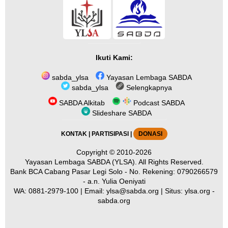
Ikuti Kami:
sabda_ylsa
Yayasan Lembaga SABDA
sabda_ylsa
Selengkapnya
SABDA Alkitab
Podcast SABDA
Slideshare SABDA
KONTAK
|
PARTISIPASI
|
DONASI
Copyright
© 2010-2026
Yayasan Lembaga SABDA (YLSA).
All Rights Reserved.
Bank BCA Cabang Pasar Legi Solo - No. Rekening: 0790266579
- a.n. Yulia Oeniyati
WA:
0881-2979-100
| Email:
ylsa@sabda.org
| Situs:
ylsa.org
-
sabda.org