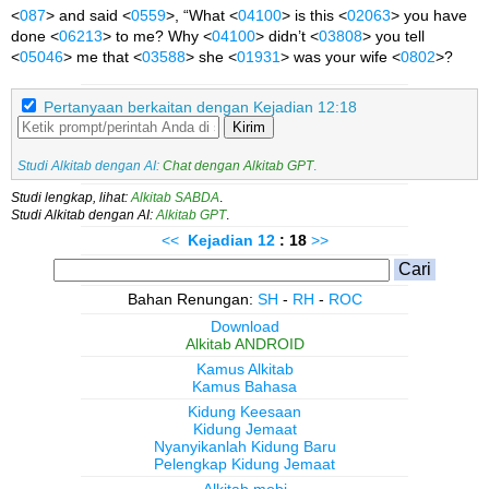
<
087
> and said <
0559
>, “What <
04100
> is this <
02063
> you have
done <
06213
> to me? Why <
04100
> didn’t <
03808
> you tell
<
05046
> me that <
03588
> she <
01931
> was your wife <
0802
>?
Pertanyaan berkaitan dengan Kejadian 12:18
Kirim
Studi Alkitab dengan AI:
Chat dengan Alkitab GPT
.
Studi lengkap, lihat:
Alkitab SABDA
.
Studi Alkitab dengan AI:
Alkitab GPT
.
<<
Kejadian
12
: 18
>>
Bahan Renungan:
SH
-
RH
-
ROC
Download
Alkitab ANDROID
Kamus Alkitab
Kamus Bahasa
Kidung Keesaan
Kidung Jemaat
Nyanyikanlah Kidung Baru
Pelengkap Kidung Jemaat
Alkitab.mobi