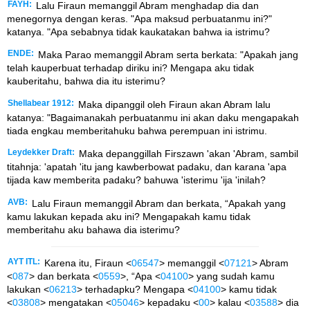
FAYH:
Lalu Firaun memanggil Abram menghadap dia dan
menegornya dengan keras. "Apa maksud perbuatanmu ini?"
katanya. "Apa sebabnya tidak kaukatakan bahwa ia istrimu?
ENDE:
Maka Parao memanggil Abram serta berkata: "Apakah jang
telah kauperbuat terhadap diriku ini? Mengapa aku tidak
kauberitahu, bahwa dia itu isterimu?
Shellabear 1912:
Maka dipanggil oleh Firaun akan Abram lalu
katanya: "Bagaimanakah perbuatanmu ini akan daku mengapakah
tiada engkau memberitahuku bahwa perempuan ini istrimu.
Leydekker Draft:
Maka depanggillah Firszawn 'akan 'Abram, sambil
titahnja: 'apatah 'itu jang kawberbowat padaku, dan karana 'apa
tijada kaw memberita padaku? bahuwa 'isterimu 'ija 'inilah?
AVB:
Lalu Firaun memanggil Abram dan berkata, “Apakah yang
kamu lakukan kepada aku ini? Mengapakah kamu tidak
memberitahu aku bahawa dia isterimu?
AYT ITL:
Karena itu, Firaun <
06547
> memanggil <
07121
> Abram
<
087
> dan berkata <
0559
>, “Apa <
04100
> yang sudah kamu
lakukan <
06213
> terhadapku? Mengapa <
04100
> kamu tidak
<
03808
> mengatakan <
05046
> kepadaku <
00
> kalau <
03588
> dia