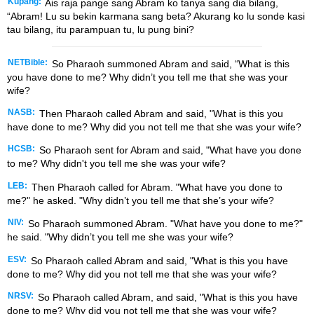
Kupang:
Ais raja pange sang Abram ko tanya sang dia bilang,
“Abram! Lu su bekin karmana sang beta? Akurang ko lu sonde kasi
tau bilang, itu parampuan tu, lu pung bini?
NETBible:
So Pharaoh summoned Abram and said, “What is this
you have done to me? Why didn’t you tell me that she was your
wife?
NASB:
Then Pharaoh called Abram and said, "What is this you
have done to me? Why did you not tell me that she was your wife?
HCSB:
So Pharaoh sent for Abram and said, "What have you done
to me? Why didn't you tell me she was your wife?
LEB:
Then Pharaoh called for Abram. "What have you done to
me?" he asked. "Why didn’t you tell me that she’s your wife?
NIV:
So Pharaoh summoned Abram. "What have you done to me?"
he said. "Why didn’t you tell me she was your wife?
ESV:
So Pharaoh called Abram and said, "What is this you have
done to me? Why did you not tell me that she was your wife?
NRSV:
So Pharaoh called Abram, and said, "What is this you have
done to me? Why did you not tell me that she was your wife?