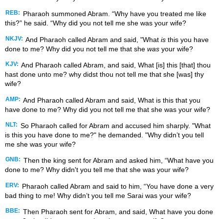
REB:
Pharaoh summoned Abram. “Why have you treated me like
this?” he said. “Why did you not tell me she was your wife?
NKJV:
And Pharaoh called Abram and said, "What
is
this you have
done to me? Why did you not tell me that she
was
your wife?
KJV:
And Pharaoh called Abram, and said, What [is] this [that] thou
hast done unto me? why didst thou not tell me that she [was] thy
wife?
AMP:
And Pharaoh called Abram and said, What is this that you
have done to me? Why did you not tell me that she was your wife?
NLT:
So Pharaoh called for Abram and accused him sharply. "What
is this you have done to me?" he demanded. "Why didn’t you tell
me she was your wife?
GNB:
Then the king sent for Abram and asked him, “What have you
done to me? Why didn't you tell me that she was your wife?
ERV:
Pharaoh called Abram and said to him, “You have done a very
bad thing to me! Why didn’t you tell me Sarai was your wife?
BBE:
Then Pharaoh sent for Abram, and said, What have you done