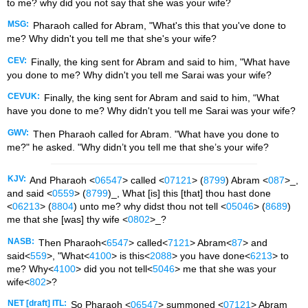
to me? why did you not say that she was your wife?
MSG:
Pharaoh called for Abram, "What's this that you've done to
me? Why didn't you tell me that she's your wife?
CEV:
Finally, the king sent for Abram and said to him, "What have
you done to me? Why didn't you tell me Sarai was your wife?
CEVUK:
Finally, the king sent for Abram and said to him, “What
have you done to me? Why didn't you tell me Sarai was your wife?
GWV:
Then Pharaoh called for Abram. "What have you done to
me?" he asked. "Why didn’t you tell me that she’s your wife?
KJV:
And Pharaoh <
06547
> called <
07121
> (
8799
) Abram <
087
>_,
and said <
0559
> (
8799
)_, What [is] this [that] thou hast done
<
06213
> (
8804
) unto me? why didst thou not tell <
05046
> (
8689
)
me that she [was] thy wife <
0802
>_?
NASB:
Then Pharaoh<
6547
> called<
7121
> Abram<
87
> and
said<
559
>, "What<
4100
> is this<
2088
> you have done<
6213
> to
me? Why<
4100
> did you not tell<
5046
> me that she was your
wife<
802
>?
NET [draft] ITL:
So Pharaoh <
06547
> summoned <
07121
> Abram