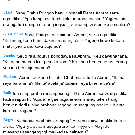
Jawa:
Sang Prabu Pringon banjur nimbali Rama Abram sarta
ngandika: “Apa kang sira tandukake marang ingsun? Yagene sira
ora ngaturi uninga marang ingsun, yen wong wadon iku somahira?
Jawa 1994:
Sang Pringon nuli nimbali Abram, sarta ngandika,
"Kokmengkono tumindakmu marang aku? Yagéné kowé kokora
matur yèn Sarai kuwi bojomu?
Sunda:
Seug raja ngutus ponggawa ka Abram. Kieu dawuhanana,
"Ku naon maneh kitu peta ka kami? Ku naon henteu terus terang
yen ieu teh bojo maneh?
Madura:
Abram edikane bi’ rato. Dhabuna rato ka Abram, "Ba’na
reya baramma? Me’ ta’ abala ja’ babine’ reya binena ba’na?
Bali:
Ida sang prabu raris ngesengin Dane Abram sarwi ngandika
kadi asapuniki: “Apa ane gae ragane ene marep teken tiang.
Kenken dadi tusing orahang ragane, mungguing anake luh ento
kurenan ragane?
Bugis:
Nainappa naobbini arungngé Abram sibawa makkutana ri
aléna, "Aga iya pura mupogau’éro lao ri iyya’é? Magi dé’
muwappaissengengngi makkedaé bainému?