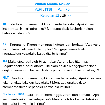
Alkitab Mobile SABDA
[VER]
:
[TB]
[PL]
[PB]
<<
Kejadian
12
: 18
>>
TB:
Lalu Firaun memanggil Abram serta berkata: "Apakah yang
kauperbuat ini terhadap aku? Mengapa tidak kauberitahukan,
bahwa ia isterimu?
AYT:
Karena itu, Firaun memanggil Abram dan berkata, “Apa yang
sudah kamu lakukan terhadapku? Mengapa kamu tidak
mengatakan kepadaku kalau dia itu istrimu?
TL:
Maka dipanggil oleh Firaun akan Abram, lalu titahnya:
Bagaimanakah perbuatanmu ini akan daku? Mengapakah tiada
engkau memberitahu aku, bahwa perempuan itu binimu adanya?
MILT:
Dan Firaun memanggil Abram serta berkata, "Apakah ini yang
telah engkau lakukan kepadaku? Mengapa engkau tidak
memberitahukan kepadaku bahwa dia istrimu?
Shellabear 2010:
Lalu Firaun memanggil Abram dan berkata, “Apa
yang kaulakukan terhadapku ini? Mengapa tidak kauberitahukan
kepadaku bahwa dia istrimu?