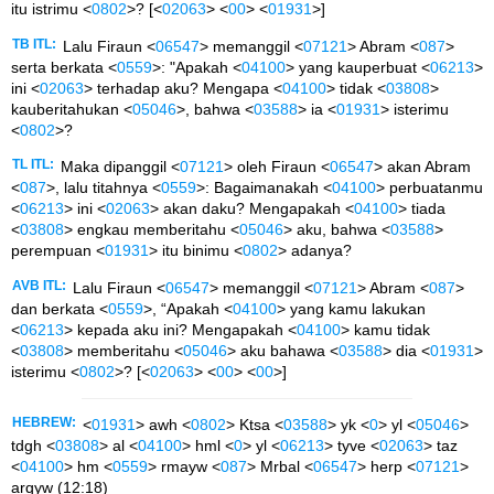
itu istrimu <
0802
>? [<
02063
> <
00
> <
01931
>]
TB ITL:
Lalu Firaun <
06547
> memanggil <
07121
> Abram <
087
>
serta berkata <
0559
>: "Apakah <
04100
> yang kauperbuat <
06213
>
ini <
02063
> terhadap aku? Mengapa <
04100
> tidak <
03808
>
kauberitahukan <
05046
>, bahwa <
03588
> ia <
01931
> isterimu
<
0802
>?
TL ITL:
Maka dipanggil <
07121
> oleh Firaun <
06547
> akan Abram
<
087
>, lalu titahnya <
0559
>: Bagaimanakah <
04100
> perbuatanmu
<
06213
> ini <
02063
> akan daku? Mengapakah <
04100
> tiada
<
03808
> engkau memberitahu <
05046
> aku, bahwa <
03588
>
perempuan <
01931
> itu binimu <
0802
> adanya?
AVB ITL:
Lalu Firaun <
06547
> memanggil <
07121
> Abram <
087
>
dan berkata <
0559
>, “Apakah <
04100
> yang kamu lakukan
<
06213
> kepada aku ini? Mengapakah <
04100
> kamu tidak
<
03808
> memberitahu <
05046
> aku bahawa <
03588
> dia <
01931
>
isterimu <
0802
>? [<
02063
> <
00
> <
00
>]
HEBREW:
<
01931
> awh <
0802
> Ktsa <
03588
> yk <
0
> yl <
05046
>
tdgh <
03808
> al <
04100
> hml <
0
> yl <
06213
> tyve <
02063
> taz
<
04100
> hm <
0559
> rmayw <
087
> Mrbal <
06547
> herp <
07121
>
arqyw (12:18)