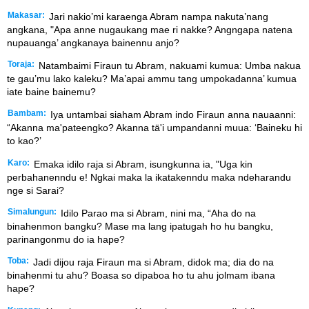
Makasar:
Jari nakio’mi karaenga Abram nampa nakuta’nang
angkana, "Apa anne nugaukang mae ri nakke? Angngapa natena
nupauanga’ angkanaya bainennu anjo?
Toraja:
Natambaimi Firaun tu Abram, nakuami kumua: Umba nakua
te gau’mu lako kaleku? Ma’apai ammu tang umpokadanna’ kumua
iate baine bainemu?
Bambam:
Iya untambai siaham Abram indo Firaun anna nauaanni:
“Akanna ma'pateengko? Akanna tä'i umpandanni muua: ‘Baineku hi
to kao?’
Karo:
Emaka idilo raja si Abram, isungkunna ia, "Uga kin
perbahanenndu e! Ngkai maka la ikatakenndu maka ndeharandu
nge si Sarai?
Simalungun:
Idilo Parao ma si Abram, nini ma, “Aha do na
binahenmon bangku? Mase ma lang ipatugah ho hu bangku,
parinangonmu do ia hape?
Toba:
Jadi dijou raja Firaun ma si Abram, didok ma; dia do na
binahenmi tu ahu? Boasa so dipaboa ho tu ahu jolmam ibana
hape?