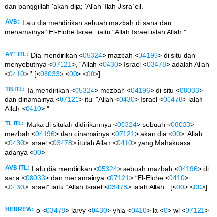
dan panggillah 'akan dija; 'Allah 'Ilah Jisra`ejl.
AVB:
Lalu dia mendirikan sebuah mazbah di sana dan
menamainya “El-Elohe Israel” iaitu “Allah Israel ialah Allah.”
AYT ITL:
Dia mendirikan <
05324
> mazbah <
04196
> di situ dan
menyebutnya <
07121
>, “Allah <
0430
> Israel <
03478
> adalah Allah
<
0410
>.” [<
08033
> <
00
> <
00
>]
TB ITL:
Ia mendirikan <
05324
> mezbah <
04196
> di situ <
08033
>
dan dinamainya <
07121
> itu: "Allah <
0430
> Israel <
03478
> ialah
Allah <
0410
>."
TL ITL:
Maka di situlah didirikannya <
05324
> sebuah <
08033
>
mezbah <
04196
> dan dinamainya <
07121
> akan dia <
00
>: Allah
<
0430
> Israel <
03478
> itulah Allah <
0410
> yang Mahakuasa
adanya <
00
>.
AVB ITL:
Lalu dia mendirikan <
05324
> sebuah mazbah <
04196
> di
sana <
08033
> dan menamainya <
07121
> “El-Elohe <
0410
>
<
0430
> Israel” iaitu “Allah Israel <
03478
> ialah Allah.” [<
00
> <
00
>]
HEBREW:
o <
03478
> larvy <
0430
> yhla <
0410
> la <
0
> wl <
07121
>