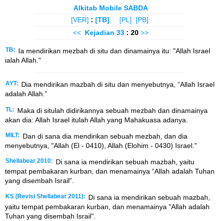
Alkitab Mobile SABDA
[VER]
:
[TB]
[PL]
[PB]
<<
Kejadian
33
: 20
>>
TB:
Ia mendirikan mezbah di situ dan dinamainya itu: "Allah Israel
ialah Allah."
AYT:
Dia mendirikan mazbah di situ dan menyebutnya, “Allah Israel
adalah Allah.”
TL:
Maka di situlah didirikannya sebuah mezbah dan dinamainya
akan dia: Allah Israel itulah Allah yang Mahakuasa adanya.
MILT:
Dan di sana dia mendirikan sebuah mezbah, dan dia
menyebutnya, "Allah (El - 0410), Allah (Elohim - 0430) Israel."
Shellabear 2010:
Di sana ia mendirikan sebuah mazbah, yaitu
tempat pembakaran kurban, dan menamainya “Allah adalah Tuhan
yang disembah Israil”.
KS (Revisi Shellabear 2011):
Di sana ia mendirikan sebuah mazbah,
yaitu tempat pembakaran kurban, dan menamainya "Allah adalah
Tuhan yang disembah Israil".