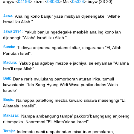
arqyw <
04196
> xbzm <
08033
> Ms <
05324
> buyw (33:20)
Jawa:
Ana ing kono banjur yasa misbyah dijenengake: “Allahe
Israel iku Allah.”
Jawa 1994:
Yakub banjur ngedegaké mesbèh ana ing kono lan
dijenengi: "Allahé Israèl iku Allah."
Sunda:
Ti dinya anjeunna ngadamel altar, dingaranan "El, Allah
Panutan Israil".
Madura:
Yakub pas agabay mezba e jadhiya, se enyamae "Allahna
Isra’il reya Allah".
Bali:
Dane raris nyujukang pamorboran aturan irika, tumuli
kawastanin: “Ida Sang Hyang Widi Wasa punika dados Widin
Israele”.
Bugis:
Nainappa patettong mézba kuwaro sibawa masengngi "El,
Allataala Israélié".
Makasar:
Nampa ambangung tampa’ pakkoro’bangngang anjoreng
ri tampaka. Naaremmi "El, Allata’alana Israel".
Toraja:
Indemoto nanii umpabendan misa’ inan pemalaran,