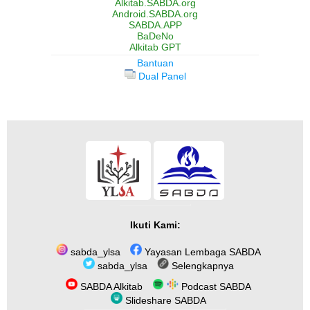
Alkitab.SABDA.org
Android.SABDA.org
SABDA.APP
BaDeNo
Alkitab GPT
Bantuan
Dual Panel
Ikuti Kami:
sabda_ylsa
Yayasan Lembaga SABDA
sabda_ylsa
Selengkapnya
SABDA Alkitab
Podcast SABDA
Slideshare SABDA