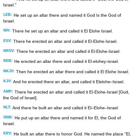
Israel."
LEB:
He set up an altar there and named it God Is the God of
Israel.
NIV:
There he set up an altar and called it El Elohe Israel.
ESV:
There he erected an altar and called it El-Elohe-Israel.
NRSV:
There he erected an altar and called it El-Elohe-Israel.
REB:
He erected an altar there and called it El-elohey-israel.
NKJV:
Then he erected an altar there and called it El Elohe Israel.
KJV:
And he erected there an altar, and called it Elelohe–Israel.
AMP:
There he erected an altar and called it El-Elohe-Israel [God,
the God of Israel].
NLT:
And there he built an altar and called it El–Elohe–Israel.
GNB:
He put up an altar there and named it for El, the God of
Israel.
ERV:
He built an altar there to honor God. He named the place “El,