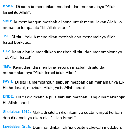
KSKK:
Di sana ia mendirikan mezbah dan menamainya "Allah
Israel itu Allah".
VMD:
Ia membangun mezbah di sana untuk memuliakan Allah. Ia
menamai tempat itu “El, Allah Israel.”
TSI:
Di situ, Yakub mendirikan mezbah dan menamainya Allah
Israel Berkuasa.
BIS:
Kemudian ia mendirikan mezbah di situ dan menamakannya
"El, Allah Israel".
TMV:
Kemudian dia membina sebuah mazbah di situ dan
menamakannya "Allah Israel ialah Allah".
FAYH:
Di situ ia membangun sebuah mezbah dan menamainya El-
Elohe-Israel, mezbah 'Allah, yaitu Allah Israel'.
ENDE:
Disitu didirikannja pula sebuah mezbah, jang dinamakannja:
El, Allah Israel.
Shellabear 1912:
Maka di situlah didirikannya suatu tempat kurban
dan dinamainya akan dia: "Il ilah Israel."
Leydekker Draft:
Dan mendirikanlah 'ija desitu sabowah medzbeh: