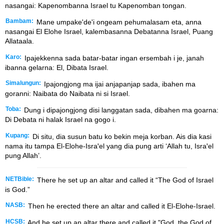
nasangai: Kapenombanna Israel tu Kapenomban tongan.
Bambam:
Mane umpake'de'i ongeam pehumalasam eta, anna
nasangai El Elohe Israel, kalembasanna Debatanna Israel, Puang
Allataala.
Karo:
Ipajekkenna sada batar-batar ingan ersembah i je, janah
ibanna gelarna: El, Dibata Israel.
Simalungun:
Ipajongjong ma ijai anjapanjap sada, ibahen ma
goranni: Naibata do Naibata ni si Israel.
Toba:
Dung i dipajongjong disi langgatan sada, dibahen ma goarna:
Di Debata ni halak Israel na gogo i.
Kupang:
Di situ, dia susun batu ko bekin meja korban. Ais dia kasi
nama itu tampa El-Elohe-Israꞌel yang dia pung arti ‘Allah tu, Israꞌel
pung Allah’.
NETBible:
There he set up an altar and called it “The God of Israel
is God.”
NASB:
Then he erected there an altar and called it El-Elohe-Israel.
HCSB:
And he set up an altar there and called it "God, the God of