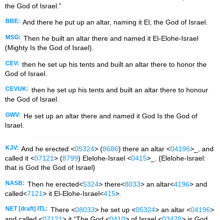
the God of Israel.”
BBE:
And there he put up an altar, naming it El, the God of Israel.
MSG:
Then he built an altar there and named it El-Elohe-Israel
(Mighty Is the God of Israel).
CEV:
then he set up his tents and built an altar there to honor the
God of Israel.
CEVUK:
then he set up his tents and built an altar there to honour
the God of Israel.
GWV:
He set up an altar there and named it God Is the God of
Israel.
KJV:
And he erected <
05324
> (
8686
) there an altar <
04196
>_, and
called it <
07121
> (
8799
) Elelohe-Israel <
0415
>_. {Elelohe-Israel:
that is God the God of Israel}
NASB:
Then he erected<
5324
> there<
8033
> an altar<
4196
> and
called<
7121
> it El-Elohe-Israel<
415
>.
NET [draft] ITL:
There <
08033
> he set up <
05324
> an altar <
04196
>
and called <
07121
> it “The God <
0410
> of Israel <
03478
> is God