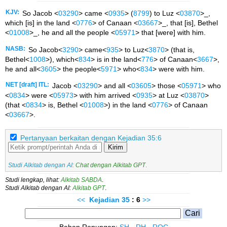
KJV:
So Jacob <
03290
> came <
0935
> (
8799
) to Luz <
03870
>_,
which [is] in the land <
0776
> of Canaan <
03667
>_, that [is], Bethel
<
01008
>_, he and all the people <
05971
> that [were] with him.
NASB:
So Jacob<
3290
> came<
935
> to Luz<
3870
> (that is,
Bethel<
1008
>), which<
834
> is in the land<
776
> of Canaan<
3667
>,
he and all<
3605
> the people<
5971
> who<
834
> were with him.
NET [draft] ITL:
Jacob <
03290
> and all <
03605
> those <
05971
> who
<
0834
> were <
05973
> with him arrived <
0935
> at Luz <
03870
>
(that <
0834
> is, Bethel <
01008
>) in the land <
0776
> of Canaan
<
03667
>.
Pertanyaan berkaitan dengan Kejadian 35:6
Kirim
Studi Alkitab dengan AI:
Chat dengan Alkitab GPT
.
Studi lengkap, lihat:
Alkitab SABDA
.
Studi Alkitab dengan AI:
Alkitab GPT
.
<<
Kejadian
35
: 6
>>
Bahan Renungan:
SH
-
RH
-
ROC