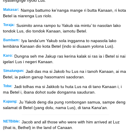
riyasengngé riyolo Lus.
Makasar:
Nampa battumo ke’nanga mange ri butta Kanaan, ri kota
Betel ia niarenga Lus riolo.
Toraja:
Susimito anna rampo tu Yakub sia mintu’ to nasolan lako
tondok Lus, dio tondok Kanaan, iamotu Betel.
Bambam:
Iya landa'um Yakub sola ingganna to napasola lako
lembäna Kanaan dio kota Betel (indo si diuaam yolona Lus).
Karo:
Dungna seh me Jakup ras kerina kalak si ras ia i Betel si nai
igelari Lus i negeri Kanaan.
Simalungun:
Jadi das ma si Jakob hu Lus na i tanoh Kanaan, ai ma
Betel, ia pakon ganup hasomanni saodoran.
Toba:
Jadi tolhas ma si Jakkob tu huta Lus na di tano Kanaan i, i
ma Betel i, ibana dohot sude donganna sauduran.
Kupang:
Ju Yakob deng dia pung rombongan samua, sampe deng
salamat di Betel (yang dolu, nama Lus), di tana Kanaꞌan.
NETBible:
Jacob and all those who were with him arrived at Luz
(that is, Bethel) in the land of Canaan.