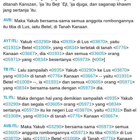
ditanah Kanszan, 'ija 'itu Bejt `Ejl, 'ija djuga, dan saganap khawm
jang sertanja 'itu.
AVB:
Maka Yakub bersama-sama semua anggota rombongannya
itu tiba di Lus, iaitu Betel, di Tanah Kanaan.
AYT ITL:
Yakub <
03290
> tiba <
0935
> di Lus <
03870
>, yaitu
<
01931
> Betel <
01008
>, yang <
0834
> terletak di tanah <
0776
>
Kanaan <
03667
>, dia <
01931
> dan semua <
03605
> orang
<
05971
> yang <
0834
> besertanya <
05973
>. [<
00
>]
TB ITL:
Lalu sampailah <
0935
> Yakub <
03290
> ke Lus <
03870
>
yang <
0834
> di tanah <
0776
> Kanaan <
03667
> -- yaitu <
01931
>
Betel <
01008
> --, ia <
01931
> dan semua <
03605
> orang <
05971
>
yang <
0834
> bersama-sama dengan <
05973
> dia.
TL ITL:
Maka dengan hal yang demikian sampailah <
0935
> Yakub
<
03290
> dan segala <
03605
> orang <
05971
> yang <
0834
>
sertanya <
05973
> itu ke negeri Luz <
03870
>, yaitu <
01931
> Bait-el
<
01008
>, yang <
0834
> di tanah <
0776
> Kanaan <
03667
>.
AVB ITL:
Maka Yakub <
03290
> bersama-sama <
05973
> semua
<
03605
> anggota rombongannya <
05971
> itu tiba <
0935
> di Lus
<
03870
>, iaitu <
01931
> Betel <
01008
>, di Tanah <
0776
> Kanaan