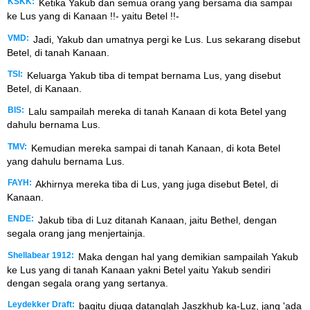
KSKK:
Ketika Yakub dan semua orang yang bersama dia sampai
ke Lus yang di Kanaan !!- yaitu Betel !!-
VMD:
Jadi, Yakub dan umatnya pergi ke Lus. Lus sekarang disebut
Betel, di tanah Kanaan.
TSI:
Keluarga Yakub tiba di tempat bernama Lus, yang disebut
Betel, di Kanaan.
BIS:
Lalu sampailah mereka di tanah Kanaan di kota Betel yang
dahulu bernama Lus.
TMV:
Kemudian mereka sampai di tanah Kanaan, di kota Betel
yang dahulu bernama Lus.
FAYH:
Akhirnya mereka tiba di Lus, yang juga disebut Betel, di
Kanaan.
ENDE:
Jakub tiba di Luz ditanah Kanaan, jaitu Bethel, dengan
segala orang jang menjertainja.
Shellabear 1912:
Maka dengan hal yang demikian sampailah Yakub
ke Lus yang di tanah Kanaan yakni Betel yaitu Yakub sendiri
dengan segala orang yang sertanya.
Leydekker Draft:
bagitu djuga datanglah Jaszkhub ka-Luz, jang 'ada