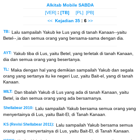
Alkitab Mobile SABDA
[VER]
:
[TB]
[PL]
[PB]
<<
Kejadian
35
: 6
>>
TB:
Lalu sampailah Yakub ke Lus yang di tanah Kanaan--yaitu
Betel--,ia dan semua orang yang bersama-sama dengan dia.
AYT:
Yakub tiba di Lus, yaitu Betel, yang terletak di tanah Kanaan,
dia dan semua orang yang besertanya.
TL:
Maka dengan hal yang demikian sampailah Yakub dan segala
orang yang sertanya itu ke negeri Luz, yaitu Bait-el, yang di tanah
Kanaan.
MILT:
Dan tibalah Yakub di Lus yang ada di tanah Kanaan, yaitu
Betel, ia dan semua orang yang ada bersamanya.
Shellabear 2010:
Lalu sampailah Yakub bersama semua orang yang
menyertainya di Lus, yaitu Bait-El, di Tanah Kanaan.
KS (Revisi Shellabear 2011):
Lalu sampailah Yakub bersama semua
orang yang menyertainya di Lus, yaitu Bait-El, di Tanah Kanaan.