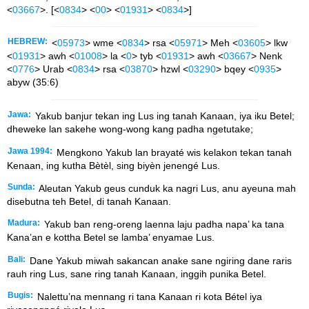
<
03667
>. [<
0834
> <
00
> <
01931
> <
0834
>]
HEBREW:
<
05973
> wme <
0834
> rsa <
05971
> Meh <
03605
> lkw
<
01931
> awh <
01008
> la <
0
> tyb <
01931
> awh <
03667
> Nenk
<
0776
> Urab <
0834
> rsa <
03870
> hzwl <
03290
> bqey <
0935
>
abyw (35:6)
Jawa:
Yakub banjur tekan ing Lus ing tanah Kanaan, iya iku Betel;
dheweke lan sakehe wong-wong kang padha ngetutake;
Jawa 1994:
Mengkono Yakub lan brayaté wis kelakon tekan tanah
Kenaan, ing kutha Bètèl, sing biyèn jenengé Lus.
Sunda:
Aleutan Yakub geus cunduk ka nagri Lus, anu ayeuna mah
disebutna teh Betel, di tanah Kanaan.
Madura:
Yakub ban reng-oreng laenna laju padha napa’ ka tana
Kana’an e kottha Betel se lamba’ enyamae Lus.
Bali:
Dane Yakub miwah sakancan anake sane ngiring dane raris
rauh ring Lus, sane ring tanah Kanaan, inggih punika Betel.
Bugis:
Nalettu’na mennang ri tana Kanaan ri kota Bétel iya