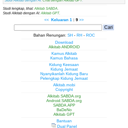
Studi Alkitab dengan AI:
Chat dengan Alkitab GPT
.
Studi lengkap, lihat:
Alkitab SABDA
.
Studi Alkitab dengan AI:
Alkitab GPT
.
<<
Keluaran
1
: 9
>>
Bahan Renungan:
SH
-
RH
-
ROC
Download
Alkitab ANDROID
Kamus Alkitab
Kamus Bahasa
Kidung Keesaan
Kidung Jemaat
Nyanyikanlah Kidung Baru
Pelengkap Kidung Jemaat
Alkitab.mobi
Copyright
Alkitab.SABDA.org
Android.SABDA.org
SABDA.APP
BaDeNo
Alkitab GPT
Bantuan
Dual Panel