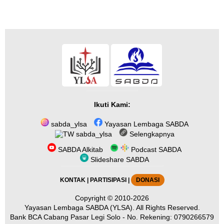
Ikuti Kami:
sabda_ylsa
Yayasan Lembaga SABDA
sabda_ylsa
Selengkapnya
SABDA Alkitab
Podcast SABDA
Slideshare SABDA
KONTAK
|
PARTISIPASI
|
DONASI
Copyright
© 2010-2026
Yayasan Lembaga SABDA (YLSA).
All Rights Reserved.
Bank BCA Cabang Pasar Legi Solo - No. Rekening: 0790266579