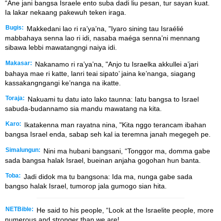
“Ane jani bangsa Israele ento suba dadi liu pesan, tur sayan kuat.
Ia lakar nekaang pakewuh teken iraga.
Bugis:
Makkedani lao ri ra’ya’na, "Iyaro sining tau Israélié
mabbahaya senna lao ri idi, nasaba maéga senna’ni mennang
sibawa lebbi mawatangngi naiya idi.
Makasar:
Nakanamo ri ra’ya’na, "Anjo tu Israelka akkullei a’jari
bahaya mae ri katte, lanri teai sipato’ jaina ke’nanga, siagang
kassakangngangi ke’nanga na ikatte.
Toraja:
Nakuami tu datu iato lako taunna: Iatu bangsa to Israel
sabuda-budannamo sia mandu mawatang na kita.
Karo:
Ikatakenna man rayatna nina, "Kita nggo terancam ibahan
bangsa Israel enda, sabap seh kal ia teremna janah megegeh pe.
Simalungun:
Nini ma hubani bangsani, “Tonggor ma, domma gabe
sada bangsa halak Israel, bueinan anjaha gogohan hun banta.
Toba:
Jadi didok ma tu bangsona: Ida ma, nunga gabe sada
bangso halak Israel, tumorop jala gumogo sian hita.
NETBible:
He said to his people, “Look at the Israelite people, more
numerous and stronger than we are!