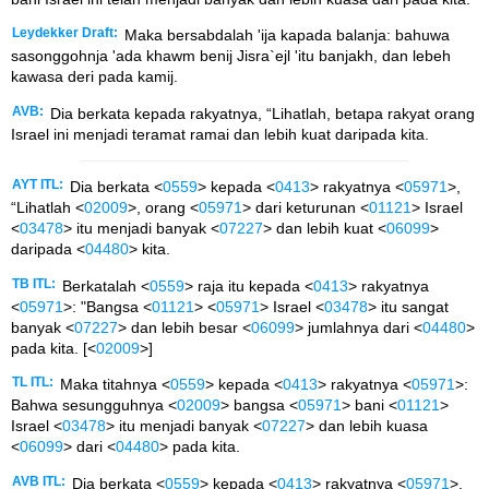
Leydekker Draft:
Maka bersabdalah 'ija kapada balanja: bahuwa
sasonggohnja 'ada khawm benij Jisra`ejl 'itu banjakh, dan lebeh
kawasa deri pada kamij.
AVB:
Dia berkata kepada rakyatnya, “Lihatlah, betapa rakyat orang
Israel ini menjadi teramat ramai dan lebih kuat daripada kita.
AYT ITL:
Dia berkata <
0559
> kepada <
0413
> rakyatnya <
05971
>,
“Lihatlah <
02009
>, orang <
05971
> dari keturunan <
01121
> Israel
<
03478
> itu menjadi banyak <
07227
> dan lebih kuat <
06099
>
daripada <
04480
> kita.
TB ITL:
Berkatalah <
0559
> raja itu kepada <
0413
> rakyatnya
<
05971
>: "Bangsa <
01121
> <
05971
> Israel <
03478
> itu sangat
banyak <
07227
> dan lebih besar <
06099
> jumlahnya dari <
04480
>
pada kita. [<
02009
>]
TL ITL:
Maka titahnya <
0559
> kepada <
0413
> rakyatnya <
05971
>:
Bahwa sesungguhnya <
02009
> bangsa <
05971
> bani <
01121
>
Israel <
03478
> itu menjadi banyak <
07227
> dan lebih kuasa
<
06099
> dari <
04480
> pada kita.
AVB ITL:
Dia berkata <
0559
> kepada <
0413
> rakyatnya <
05971
>,