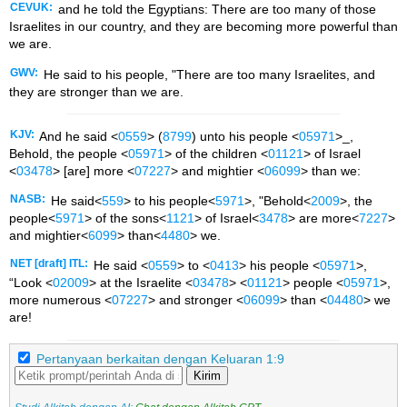
CEVUK:
and he told the Egyptians: There are too many of those
Israelites in our country, and they are becoming more powerful than
we are.
GWV:
He said to his people, "There are too many Israelites, and
they are stronger than we are.
KJV:
And he said <
0559
> (
8799
) unto his people <
05971
>_,
Behold, the people <
05971
> of the children <
01121
> of Israel
<
03478
> [are] more <
07227
> and mightier <
06099
> than we:
NASB:
He said<
559
> to his people<
5971
>, "Behold<
2009
>, the
people<
5971
> of the sons<
1121
> of Israel<
3478
> are more<
7227
>
and mightier<
6099
> than<
4480
> we.
NET [draft] ITL:
He said <
0559
> to <
0413
> his people <
05971
>,
“Look <
02009
> at the Israelite <
03478
> <
01121
> people <
05971
>,
more numerous <
07227
> and stronger <
06099
> than <
04480
> we
are!
Pertanyaan berkaitan dengan Keluaran 1:9
Kirim