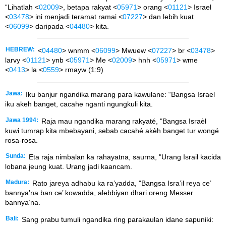
“Lihatlah <
02009
>, betapa rakyat <
05971
> orang <
01121
> Israel
<
03478
> ini menjadi teramat ramai <
07227
> dan lebih kuat
<
06099
> daripada <
04480
> kita.
HEBREW:
<
04480
> wnmm <
06099
> Mwuew <
07227
> br <
03478
>
larvy <
01121
> ynb <
05971
> Me <
02009
> hnh <
05971
> wme
<
0413
> la <
0559
> rmayw (1:9)
Jawa:
Iku banjur ngandika marang para kawulane: “Bangsa Israel
iku akeh banget, cacahe nganti ngungkuli kita.
Jawa 1994:
Raja mau ngandika marang rakyaté, "Bangsa Israèl
kuwi tumrap kita mbebayani, sebab cacahé akèh banget tur wongé
rosa-rosa.
Sunda:
Eta raja nimbalan ka rahayatna, saurna, "Urang Israil kacida
lobana jeung kuat. Urang jadi kaancam.
Madura:
Rato jareya adhabu ka ra’yadda, "Bangsa Isra’il reya ce’
bannya’na ban ce’ kowadda, alebbiyan dhari oreng Messer
bannya’na.
Bali:
Sang prabu tumuli ngandika ring parakaulan idane sapuniki: