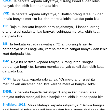
KSKK:
Ia berkata kepada rakyatnya, "Orang Israel sudah lebih
banyak dan lebih kuat daripada kita.
VMD:
Ia berkata kepada rakyatnya, “Lihatlah orang Israel. Sudah
terlalu banyak mereka itu, dan mereka lebih kuat daripada kita.
TSI:
Raja itu berkata kepada para pejabatnya, “Lihatlah, orang-
orang Israel sudah terlalu banyak, sehingga mereka lebih kuat
daripada kita.
BIS:
Ia berkata kepada rakyatnya, "Orang-orang Israel itu
berbahaya sekali bagi kita, karena mereka sangat banyak dan lebih
kuat daripada kita.
TMV:
Raja itu bertitah kepada rakyat, "Orang Israel sangat
berbahaya bagi kita, kerana mereka banyak sekali dan lebih kuat
daripada kita.
FAYH:
Ia berkata kepada rakyatnya, "Orang-orang Israel itu
merupakan ancaman bagi kita karena mereka banyak sekali.
ENDE:
Ia berkata kepada rakjatnja: "Bangsa keturunan Israel
ternjata sudah mendjadi lebih banjak dan lebih kuat daripada kita.
Shellabear 1912:
Maka titahnya kepada rakyatnya: "Bahwa bangsa
bani Israel ini telah menjadi banyak dan lebih kuasa dari pada kita.