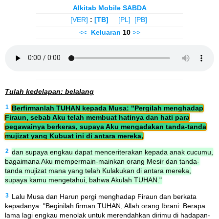
Alkitab Mobile SABDA
[VER]
:
[TB]
[PL]
[PB]
<<
Keluaran
10
>>
Tulah kedelapan: belalang
1
Berfirmanlah TUHAN kepada Musa: "Pergilah menghadap
Firaun, sebab Aku telah membuat hatinya dan hati para
pegawainya berkeras, supaya Aku mengadakan tanda-tanda
mujizat yang Kubuat ini di antara mereka,
2
dan supaya engkau dapat menceriterakan kepada anak cucumu,
bagaimana Aku mempermain-mainkan orang Mesir dan tanda-
tanda mujizat mana yang telah Kulakukan di antara mereka,
supaya kamu mengetahui, bahwa Akulah TUHAN."
3
Lalu Musa dan Harun pergi menghadap Firaun dan berkata
kepadanya: "Beginilah firman TUHAN, Allah orang Ibrani: Berapa
lama lagi engkau menolak untuk merendahkan dirimu di hadapan-