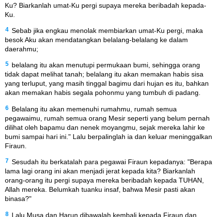
Ku? Biarkanlah umat-Ku pergi supaya mereka beribadah kepada-
Ku.
4
Sebab jika engkau menolak membiarkan umat-Ku pergi, maka
besok Aku akan mendatangkan belalang-belalang ke dalam
daerahmu;
5
belalang itu akan menutupi permukaan bumi, sehingga orang
tidak dapat melihat tanah; belalang itu akan memakan habis sisa
yang terluput, yang masih tinggal bagimu dari hujan es itu, bahkan
akan memakan habis segala pohonmu yang tumbuh di padang.
6
Belalang itu akan memenuhi rumahmu, rumah semua
pegawaimu, rumah semua orang Mesir seperti yang belum pernah
dilihat oleh bapamu dan nenek moyangmu, sejak mereka lahir ke
bumi sampai hari ini." Lalu berpalinglah ia dan keluar meninggalkan
Firaun.
7
Sesudah itu berkatalah para pegawai Firaun kepadanya: "Berapa
lama lagi orang ini akan menjadi jerat kepada kita? Biarkanlah
orang-orang itu pergi supaya mereka beribadah kepada TUHAN,
Allah mereka. Belumkah tuanku insaf, bahwa Mesir pasti akan
binasa?"
8
Lalu Musa dan Harun dibawalah kembali kepada Firaun dan