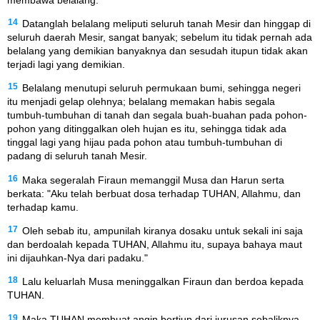
14
Datanglah belalang meliputi seluruh tanah Mesir dan hinggap di
seluruh daerah Mesir, sangat banyak; sebelum itu tidak pernah ada
belalang yang demikian banyaknya dan sesudah itupun tidak akan
terjadi lagi yang demikian.
15
Belalang menutupi seluruh permukaan bumi, sehingga negeri
itu menjadi gelap olehnya; belalang memakan habis segala
tumbuh-tumbuhan di tanah dan segala buah-buahan pada pohon-
pohon yang ditinggalkan oleh hujan es itu, sehingga tidak ada
tinggal lagi yang hijau pada pohon atau tumbuh-tumbuhan di
padang di seluruh tanah Mesir.
16
Maka segeralah Firaun memanggil Musa dan Harun serta
berkata: "Aku telah berbuat dosa terhadap TUHAN, Allahmu, dan
terhadap kamu.
17
Oleh sebab itu, ampunilah kiranya dosaku untuk sekali ini saja
dan berdoalah kepada TUHAN, Allahmu itu, supaya bahaya maut
ini dijauhkan-Nya dari padaku."
18
Lalu keluarlah Musa meninggalkan Firaun dan berdoa kepada
TUHAN.
19
Maka TUHAN membuat angin bertiup dari jurusan sebaliknya,