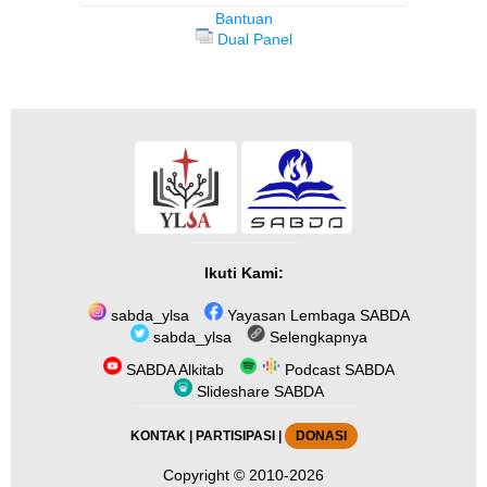
Bantuan
Dual Panel
Ikuti Kami:
sabda_ylsa
Yayasan Lembaga SABDA
sabda_ylsa
Selengkapnya
SABDA Alkitab
Podcast SABDA
Slideshare SABDA
KONTAK
|
PARTISIPASI
|
DONASI
Copyright
© 2010-2026