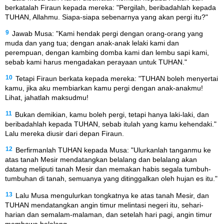
berkatalah Firaun kepada mereka: "Pergilah, beribadahlah kepada
TUHAN, Allahmu. Siapa-siapa sebenarnya yang akan pergi itu?"
9
Jawab Musa: "Kami hendak pergi dengan orang-orang yang
muda dan yang tua; dengan anak-anak lelaki kami dan
perempuan, dengan kambing domba kami dan lembu sapi kami,
sebab kami harus mengadakan perayaan untuk TUHAN."
10
Tetapi Firaun berkata kepada mereka: "TUHAN boleh menyertai
kamu, jika aku membiarkan kamu pergi dengan anak-anakmu!
Lihat, jahatlah maksudmu!
11
Bukan demikian, kamu boleh pergi, tetapi hanya laki-laki, dan
beribadahlah kepada TUHAN, sebab itulah yang kamu kehendaki."
Lalu mereka diusir dari depan Firaun.
12
Berfirmanlah TUHAN kepada Musa: "Ulurkanlah tanganmu ke
atas tanah Mesir mendatangkan belalang dan belalang akan
datang meliputi tanah Mesir dan memakan habis segala tumbuh-
tumbuhan di tanah, semuanya yang ditinggalkan oleh hujan es itu."
13
Lalu Musa mengulurkan tongkatnya ke atas tanah Mesir, dan
TUHAN mendatangkan angin timur melintasi negeri itu, sehari-
harian dan semalam-malaman, dan setelah hari pagi, angin timur
membawa belalang.