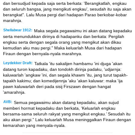
dan bersudjud kepada saja serta berkata: 'Berangkatlah, engkau
dan seluruh bangsa, jang mengikuti engkau', sesudah itu saja akan
berangkat". Lalu Musa pergi dari hadapan Parao berkobar-kobar
marahnja.
Shellabear 1912:
Maka segala pegawaimu ini akan datang kepadaku
serta menundukkan dirinya di hadapanku dan berkata: Pergilah
engkau serta dengan segala orang yang mengikut akan dikau
kemudian aku mau pergi." Maka keluarlah Musa dari hadapan
Firaun dengan bernyala-nyala marahnya.
Leydekker Draft:
Tatkala 'itu sakalijen hambamu 'ini djuga 'akan
datang turon kapadaku, dan tondokh dirinja padaku, 'udjarnja:
kaluwarlah 'angkaw 'ini, dan segala khawm 'itu, jang turut tapakh-
tapakh kakimu; dan komedijennja 'aku 'akan kaluwar: maka 'ija
pawn kaluwarlah deri pada sisij Firszawn dengan hangat
'amarahnja.
AVB:
Semua pegawaimu akan datang kepadaku, akan sujud
memberi hormat kepadaku dan berkata, ‘Keluarlah engkau
bersama-sama seluruh rakyat yang mengikut engkau.’ Sesudah itu
aku akan pergi.” Lalu keluarlah Musa meninggalkan Firaun dengan
kemarahan yang menyala-nyala.