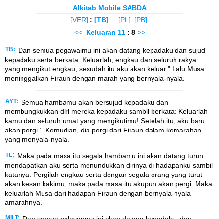
Alkitab Mobile SABDA
[VER]
:
[TB]
[PL]
[PB]
<<
Keluaran
11
: 8
>>
TB:
Dan semua pegawaimu ini akan datang kepadaku dan sujud
kepadaku serta berkata: Keluarlah, engkau dan seluruh rakyat
yang mengikut engkau; sesudah itu aku akan keluar." Lalu Musa
meninggalkan Firaun dengan marah yang bernyala-nyala.
AYT:
Semua hambamu akan bersujud kepadaku dan
membungkukkan diri mereka kepadaku sambil berkata: Keluarlah
kamu dan seluruh umat yang mengikutimu! Setelah itu, aku baru
akan pergi.’” Kemudian, dia pergi dari Firaun dalam kemarahan
yang menyala-nyala.
TL:
Maka pada masa itu segala hambamu ini akan datang turun
mendapatkan aku serta menundukkan dirinya di hadapanku sambil
katanya: Pergilah engkau serta dengan segala orang yang turut
akan kesan kakimu, maka pada masa itu akupun akan pergi. Maka
keluarlah Musa dari hadapan Firaun dengan bernyala-nyala
amarahnya.
MILT:
Dan semua pelayanmu ini akan datang kepadaku, dan