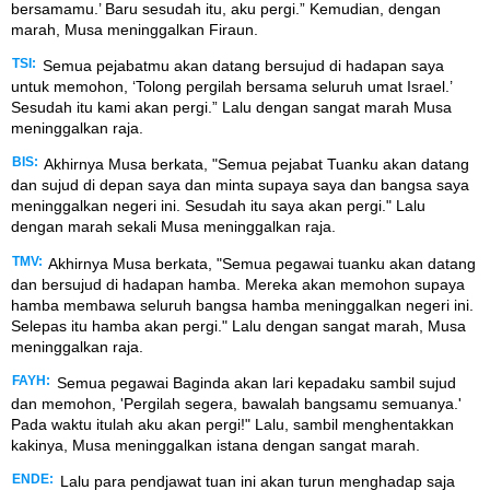
bersamamu.’ Baru sesudah itu, aku pergi.” Kemudian, dengan
marah, Musa meninggalkan Firaun.
TSI:
Semua pejabatmu akan datang bersujud di hadapan saya
untuk memohon, ‘Tolong pergilah bersama seluruh umat Israel.’
Sesudah itu kami akan pergi.” Lalu dengan sangat marah Musa
meninggalkan raja.
BIS:
Akhirnya Musa berkata, "Semua pejabat Tuanku akan datang
dan sujud di depan saya dan minta supaya saya dan bangsa saya
meninggalkan negeri ini. Sesudah itu saya akan pergi." Lalu
dengan marah sekali Musa meninggalkan raja.
TMV:
Akhirnya Musa berkata, "Semua pegawai tuanku akan datang
dan bersujud di hadapan hamba. Mereka akan memohon supaya
hamba membawa seluruh bangsa hamba meninggalkan negeri ini.
Selepas itu hamba akan pergi." Lalu dengan sangat marah, Musa
meninggalkan raja.
FAYH:
Semua pegawai Baginda akan lari kepadaku sambil sujud
dan memohon, 'Pergilah segera, bawalah bangsamu semuanya.'
Pada waktu itulah aku akan pergi!" Lalu, sambil menghentakkan
kakinya, Musa meninggalkan istana dengan sangat marah.
ENDE:
Lalu para pendjawat tuan ini akan turun menghadap saja