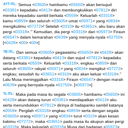
AYT ITL:
Semua <
03605
> hambamu <
05650
> akan bersujud
<
03381
> kepadaku <
0413
> dan membungkukkan <
07812
> diri
mereka kepadaku sambil berkata <
0559
>: Keluarlah <
03318
>
kamu <
0859
> dan seluruh <
03605
> umat <
05971
> yang <
0834
>
mengikutimu <
07272
>! Setelah <
0310
> itu <
03651
>, aku baru akan
pergi <
03318
>.’” Kemudian, dia pergi <
03318
> dari <
05973
> Firaun
<
06547
> dalam kemarahan <
0639
> yang menyala-nyala <
02750
>.
[<
0428
> <
00
> <
00
>]
TB ITL:
Dan semua <
03605
> pegawaimu <
05650
> ini <
0428
> akan
datang <
03381
> kepadaku <
0413
> dan sujud <
07812
> kepadaku
serta berkata <
0559
>: Keluarlah <
03318
>, engkau <
0859
> dan
seluruh <
03605
> rakyat <
05971
> yang <
0834
> mengikut <
07272
>
engkau; sesudah itu <
03651
> <
0310
> aku akan keluar <
03318
>."
Lalu Musa meninggalkan <
03318
> Firaun <
06547
> dengan marah
<
0639
> yang bernyala-nyala <
02750
>. [<
05973
>]
TL ITL:
Maka pada masa itu segala <
03605
> hambamu <
05650
> ini
<
0428
> akan datang turun <
03381
> mendapatkan <
0413
> aku
serta menundukkan <
07812
> dirinya di hadapanku sambil katanya
<
0559
>: Pergilah <
03318
> engkau <
0859
> serta dengan segala
<
03605
> orang <
05971
> yang <
0834
> turut <
0310
> akan kesan
kakimu <
07272
>, maka <
03651
> pada masa itu akupun akan pergi
<
03318
>. Maka keluarlah <
03318
> Musa dari hadapan <
05973
>