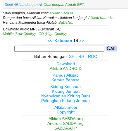
Studi Alkitab dengan AI:
Chat dengan Alkitab GPT
.
Studi lengkap, silahkan lihat:
Alkitab SABDA
.
Dengar dan baca Alkitab Karaoke, silahkan kunjungi:
Alkitab Karaoke
.
Rencana Multimedia Baca Alkitab:
BaDeNo
.
Download Audio MP3
(Keluaran 14):
Mobile (Low Quality)
-
CD (High Quality)
<<
Keluaran
14
>>
Bahan Renungan:
SH
-
RH
-
ROC
Download
Alkitab ANDROID
Kamus Alkitab
Kamus Bahasa
Kidung Keesaan
Kidung Jemaat
Nyanyikanlah Kidung Baru
Pelengkap Kidung Jemaat
Alkitab.mobi
Copyright
Alkitab.SABDA.org
Android.SABDA.org
SABDA.APP