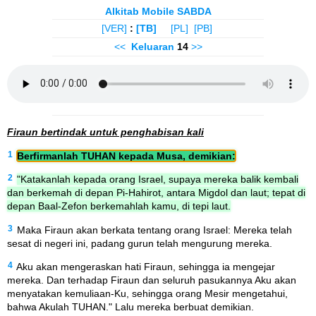
Alkitab Mobile SABDA
[VER]
:
[TB]
[PL]
[PB]
<<
Keluaran
14
>>
Firaun bertindak untuk penghabisan kali
1
Berfirmanlah TUHAN kepada Musa, demikian:
2
"Katakanlah kepada orang Israel, supaya mereka balik kembali
dan berkemah di depan Pi-Hahirot, antara Migdol dan laut; tepat di
depan Baal-Zefon berkemahlah kamu, di tepi laut.
3
Maka Firaun akan berkata tentang orang Israel: Mereka telah
sesat di negeri ini, padang gurun telah mengurung mereka.
4
Aku akan mengeraskan hati Firaun, sehingga ia mengejar
mereka. Dan terhadap Firaun dan seluruh pasukannya Aku akan
menyatakan kemuliaan-Ku, sehingga orang Mesir mengetahui,
bahwa Akulah TUHAN." Lalu mereka berbuat demikian.