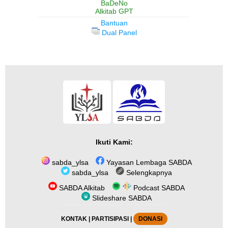
BaDeNo
Alkitab GPT
Bantuan
Dual Panel
Ikuti Kami:
sabda_ylsa
Yayasan Lembaga SABDA
sabda_ylsa
Selengkapnya
SABDA Alkitab
Podcast SABDA
Slideshare SABDA
KONTAK
|
PARTISIPASI
|
DONASI