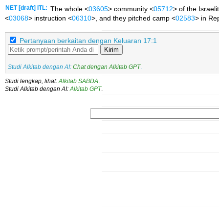
NET [draft] ITL:
The whole <
03605
> community <
05712
> of the Israeli
<
03068
> instruction <
06310
>, and they pitched camp <
02583
> in Re
Pertanyaan berkaitan dengan Keluaran 17:1
Kirim
Studi Alkitab dengan AI:
Chat dengan Alkitab GPT
.
Studi lengkap, lihat:
Alkitab SABDA
.
Studi Alkitab dengan AI:
Alkitab GPT
.