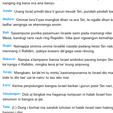
nanging ing kana ora ana banyu.
Sunda:
Urang Israil arindit deui ti gurun keusik Sin, pundah-pinda
Madura:
Ommat Isra’il pas mangkat dhari ra-ara Sin, le-ngalle dha
tadha’ aengnga se ekennenga enom.
Bali:
Sasampune punika pasamuan Israele sami pada mamargi nilar teg
Wasa, kandugi raris rauh ring Rapidim. Irika ipun ngwangun kemahip
Bugis:
Nainappa sininna umma Israélié nasalai padang kessi Sin na
mennang ri Rafidim, iyakiya kuwaro dé’gaga uwai rénung.
Makasar:
Nampa a’lampamo bansa Israel ambokoi parang lompo Sin, na
ke’nanga ri Rafidim, mingka tena je’ne’ inung anjoreng.
Toraja:
Mangkato, ke’de’mi tu mintu’ kasirampunanna to Israel dio ma
inde to dio tae’ uai la nairu’ tu tau iato mai.
Karo:
Kerina perpulungen bangsa Israel berkat i gurun pasir Sin nari,
Simalungun:
Dob ai bingkat ma haganup tumpuan ni halak Israel hun 
siinumon ni bangsa ai ijai.
Toba:
(I.) Dung i borhat ma sandok luhutan ni halak Israel sian hal
bangso i disi.