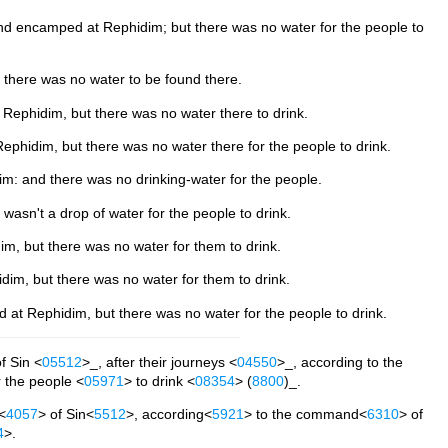
nd encamped at Rephidim; but there was no water for the people to
 there was no water to be found there.
Rephidim, but there was no water there to drink.
phidim, but there was no water there for the people to drink.
im: and there was no drinking-water for the people.
sn't a drop of water for the people to drink.
m, but there was no water for them to drink.
im, but there was no water for them to drink.
at Rephidim, but there was no water for the people to drink.
f Sin <
05512
>_, after their journeys <
04550
>_, according to the
r the people <
05971
> to drink <
08354
> (
8800
)_.
<
4057
> of Sin<
5512
>, according<
5921
> to the command<
6310
> of
4
>.