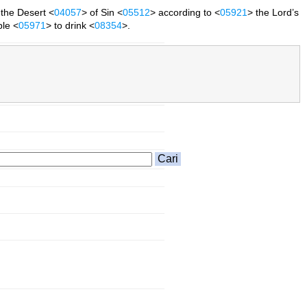
 the Desert <
04057
> of Sin <
05512
> according to <
05921
> the Lord’s
ple <
05971
> to drink <
08354
>.