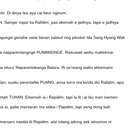
m. Di dinya teu aya cai keur nginum,
. Sampe’ napa’ ka Rafidim, pas akemah e jadhiya, tape e jadhiya
gungsi genahe sane lianan satinut ring pituduh Ida Sang Hyang Widi
pada iya napparéntangngé PUWANGNGE. Riséuwaé wettu makkémai
ga situru’ Naparentakanga Batara. Ri se’reang wattu akkemami
lalan, susitu parentaNa PUANG, anna torro ma’tenda dio Rafidim, apa
ntah TUHAN. Erkemah ia i Rapidim, tapi la lit i je lau man inemen.
a ai, gabe marsaran ma sidea i Papidim; tapi seng dong bah
 marsaro nasida di Rapidim; alai ndang adong aek siinumon ni