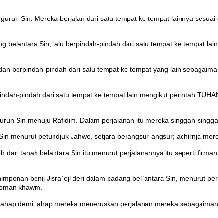
gurun Sin. Mereka berjalan dari satu tempat ke tempat lainnya sesua
g belantara Sin, lalu berpindah-pindah dari satu tempat ke tempat la
dan berpindah-pindah dari satu tempat ke tempat yang lain sebagaim
dah-pindah dari satu tempat ke tempat lain mengikut perintah TUHAN.
n Sin menuju Rafidim. Dalam perjalanan itu mereka singgah-singgah. T
in menurut petundjuk Jahwe, setjara berangsur-angsur; achirnja merek
 dari tanah belantara Sin itu menurut perjalanannya itu seperti firma
imponan benij Jisra`ejl deri dalam padang bel`antara Sin, menurut pe
minoman khawm.
lu tahap demi tahap mereka meneruskan perjalanan mereka sebagaima