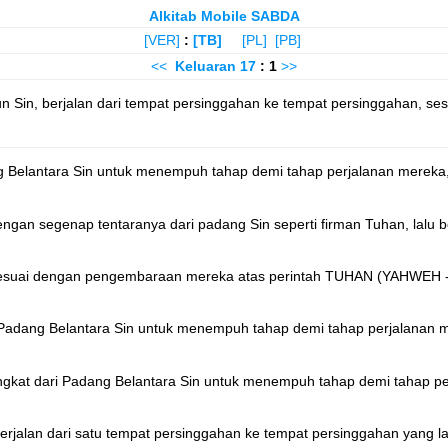
Alkitab Mobile SABDA
[VER]
:
[TB]
[PL]
[PB]
<<
Keluaran
17
: 1
>>
Sin, berjalan dari tempat persinggahan ke tempat persinggahan, sesu
ang Belantara Sin untuk menempuh tahap demi tahap perjalanan merek
gan segenap tentaranya dari padang Sin seperti firman Tuhan, lalu be
 sesuai dengan pengembaraan mereka atas perintah TUHAN (YAHWEH - 0
i Padang Belantara Sin untuk menempuh tahap demi tahap perjalanan 
angkat dari Padang Belantara Sin untuk menempuh tahap demi tahap p
rjalan dari satu tempat persinggahan ke tempat persinggahan yang lai