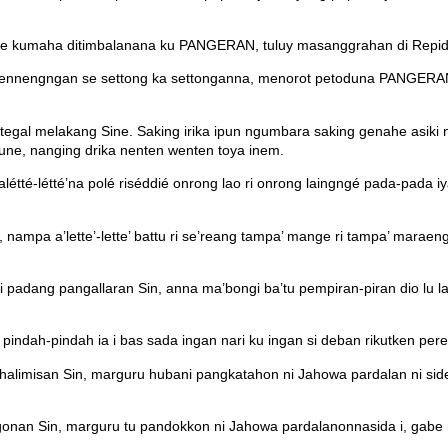
h bae kumaha ditimbalanana ku PANGERAN, tuluy masanggrahan di Repidi
ri kennengngan se settong ka settonganna, menorot petoduna PANGERAN
al melakang Sine. Saking irika ipun ngumbara saking genahe asiki n
une, nanging drika nenten wenten toya inem.
kalétté-létté’na polé riséddié onrong lao ri onrong laingngé pada-
mpa a’lette’-lette’ battu ri se’reang tampa’ mange ri tampa’ maraen
i padang pangallaran Sin, anna ma’bongi ba’tu pempiran-piran dio lu 
 pindah-pindah ia i bas sada ingan nari ku ingan si deban rikutken pere
halimisan Sin, marguru hubani pangkatahon ni Jahowa pardalan ni side
ongonan Sin, marguru tu pandokkon ni Jahowa pardalanonnasida i, gabe