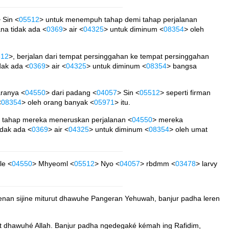
 Sin <
05512
> untuk menempuh tahap demi tahap perjalanan
sana tidak ada <
0369
> air <
04325
> untuk diminum <
08354
> oleh
512
>, berjalan dari tempat persinggahan ke tempat persinggahan
idak ada <
0369
> air <
04325
> untuk diminum <
08354
> bangsa
ranya <
04550
> dari padang <
04057
> Sin <
05512
> seperti firman
<
08354
> oleh orang banyak <
05971
> itu.
i tahap mereka meneruskan perjalanan <
04550
> mereka
tidak ada <
0369
> air <
04325
> untuk diminum <
08354
> oleh umat
le <
04550
> Mhyeoml <
05512
> Nyo <
04057
> rbdmm <
03478
> larvy
nan sijine miturut dhawuhe Pangeran Yehuwah, banjur padha leren
ut dhawuhé Allah. Banjur padha ngedegaké kémah ing Rafidim,