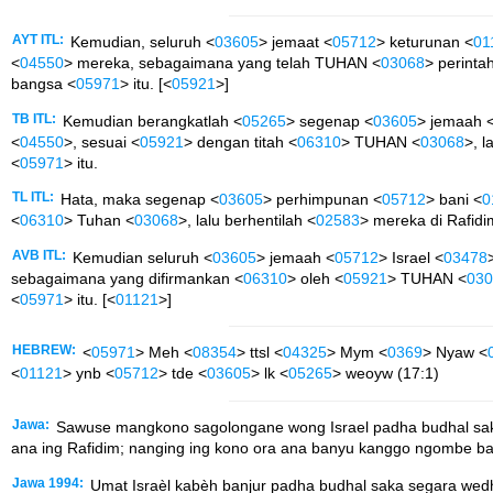
AYT ITL:
Kemudian, seluruh <
03605
> jemaat <
05712
> keturunan <
01
<
04550
> mereka, sebagaimana yang telah TUHAN <
03068
> perinta
bangsa <
05971
> itu. [<
05921
>]
TB ITL:
Kemudian berangkatlah <
05265
> segenap <
03605
> jemaah 
<
04550
>, sesuai <
05921
> dengan titah <
06310
> TUHAN <
03068
>, 
<
05971
> itu.
TL ITL:
Hata, maka segenap <
03605
> perhimpunan <
05712
> bani <
0
<
06310
> Tuhan <
03068
>, lalu berhentilah <
02583
> mereka di Rafidi
AVB ITL:
Kemudian seluruh <
03605
> jemaah <
05712
> Israel <
03478
sebagaimana yang difirmankan <
06310
> oleh <
05921
> TUHAN <
030
<
05971
> itu. [<
01121
>]
HEBREW:
<
05971
> Meh <
08354
> ttsl <
04325
> Mym <
0369
> Nyaw <
<
01121
> ynb <
05712
> tde <
03605
> lk <
05265
> weoyw (17:1)
Jawa:
Sawuse mangkono sagolongane wong Israel padha budhal saka 
ana ing Rafidim; nanging ing kono ora ana banyu kanggo ngombe b
Jawa 1994:
Umat Israèl kabèh banjur padha budhal saka segara wedh