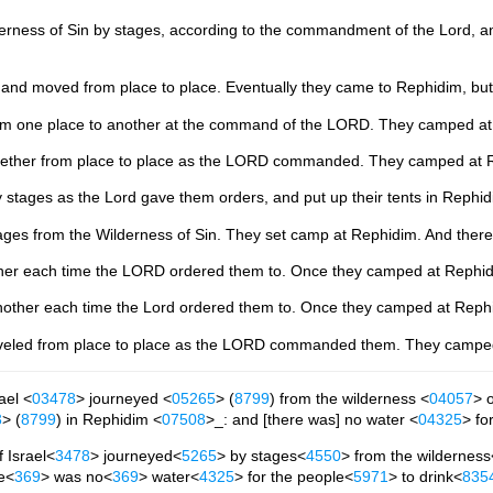
erness of Sin by stages, according to the commandment of the Lord, a
 and moved from place to place. Eventually they came to Rephidim, but
from one place to another at the command of the LORD. They camped at 
 together from place to place as the LORD commanded. They camped at Re
y stages as the Lord gave them orders, and put up their tents in Rephid
s from the Wilderness of Sin. They set camp at Rephidim. And there wa
ther each time the LORD ordered them to. Once they camped at Rephidi
another each time the Lord ordered them to. Once they camped at Rephid
traveled from place to place as the LORD commanded them. They camped 
rael <
03478
> journeyed <
05265
> (
8799
) from the wilderness <
04057
> o
3
> (
8799
) in Rephidim <
07508
>_: and [there was] no water <
04325
> fo
f Israel<
3478
> journeyed<
5265
> by stages<
4550
> from the wilderness
e<
369
> was no<
369
> water<
4325
> for the people<
5971
> to drink<
835