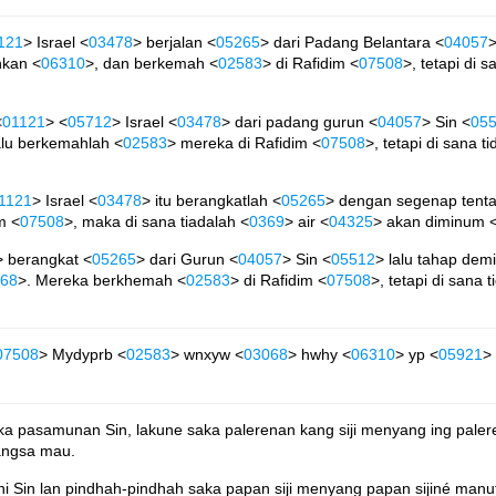
121
> Israel <
03478
> berjalan <
05265
> dari Padang Belantara <
04057
>
hkan <
06310
>, dan berkemah <
02583
> di Rafidim <
07508
>, tetapi di 
<
01121
> <
05712
> Israel <
03478
> dari padang gurun <
04057
> Sin <
05
lalu berkemahlah <
02583
> mereka di Rafidim <
07508
>, tetapi di sana t
1121
> Israel <
03478
> itu berangkatlah <
05265
> dengan segenap tenta
m <
07508
>, maka di sana tiadalah <
0369
> air <
04325
> akan diminum 
> berangkat <
05265
> dari Gurun <
04057
> Sin <
05512
> lalu tahap dem
68
>. Mereka berkhemah <
02583
> di Rafidim <
07508
>, tetapi di sana 
07508
> Mydyprb <
02583
> wnxyw <
03068
> hwhy <
06310
> yp <
05921
> 
pasamunan Sin, lakune saka palerenan kang siji menyang ing palere
angsa mau.
i Sin lan pindhah-pindhah saka papan siji menyang papan sijiné man