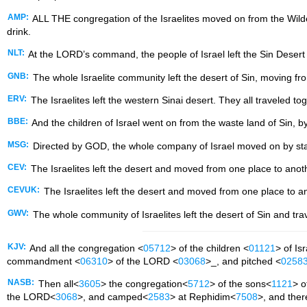
AMP:
ALL THE congregation of the Israelites moved on from the Wild
drink.
NLT:
At the LORD’s command, the people of Israel left the Sin Desert
GNB:
The whole Israelite community left the desert of Sin, moving 
ERV:
The Israelites left the western Sinai desert. They all traveled
BBE:
And the children of Israel went on from the waste land of Sin, b
MSG:
Directed by GOD, the whole company of Israel moved on by stage
CEV:
The Israelites left the desert and moved from one place to ano
CEVUK:
The Israelites left the desert and moved from one place to 
GWV:
The whole community of Israelites left the desert of Sin and 
KJV:
And all the congregation <
05712
> of the children <
01121
> of Is
commandment <
06310
> of the LORD <
03068
>_, and pitched <
0258
NASB:
Then all<
3605
> the congregation<
5712
> of the sons<
1121
> o
the LORD<
3068
>, and camped<
2583
> at Rephidim<
7508
>, and ther