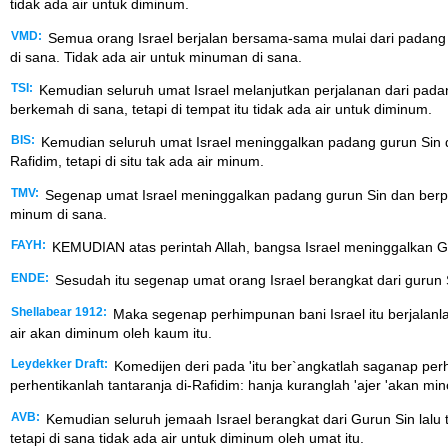
tidak ada air untuk diminum.
VMD:
Semua orang Israel berjalan bersama-sama mulai dari padang 
di sana. Tidak ada air untuk minuman di sana.
TSI:
Kemudian seluruh umat Israel melanjutkan perjalanan dari padan
berkemah di sana, tetapi di tempat itu tidak ada air untuk diminum.
BIS:
Kemudian seluruh umat Israel meninggalkan padang gurun Sin 
Rafidim, tetapi di situ tak ada air minum.
TMV:
Segenap umat Israel meninggalkan padang gurun Sin dan berpin
minum di sana.
FAYH:
KEMUDIAN atas perintah Allah, bangsa Israel meninggalkan Guru
ENDE:
Sesudah itu segenap umat orang Israel berangkat dari gurun S
Shellabear 1912:
Maka segenap perhimpunan bani Israel itu berjalanlah
air akan diminum oleh kaum itu.
Leydekker Draft:
Komedijen deri pada 'itu ber`angkatlah saganap perh
perhentikanlah tantaranja di-Rafidim: hanja kuranglah 'ajer 'akan 
AVB:
Kemudian seluruh jemaah Israel berangkat dari Gurun Sin la
tetapi di sana tidak ada air untuk diminum oleh umat itu.