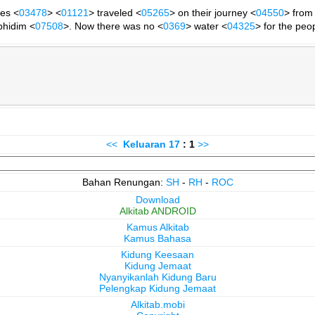
tes <
03478
> <
01121
> traveled <
05265
> on their journey <
04550
> from
phidim <
07508
>. Now there was no <
0369
> water <
04325
> for the peo
<<
Keluaran
17
: 1
>>
Bahan Renungan:
SH
-
RH
-
ROC
Download
Alkitab ANDROID
Kamus Alkitab
Kamus Bahasa
Kidung Keesaan
Kidung Jemaat
Nyanyikanlah Kidung Baru
Pelengkap Kidung Jemaat
Alkitab.mobi