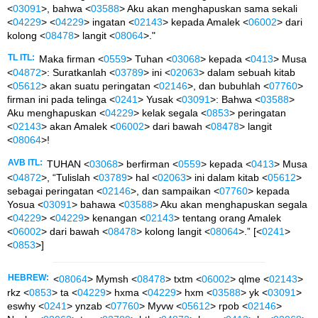
<
03091
>, bahwa <
03588
> Aku akan menghapuskan sama sekali
<
04229
> <
04229
> ingatan <
02143
> kepada Amalek <
06002
> dari
kolong <
08478
> langit <
08064
>."
TL ITL:
Maka firman <
0559
> Tuhan <
03068
> kepada <
0413
> Musa
<
04872
>: Suratkanlah <
03789
> ini <
02063
> dalam sebuah kitab
<
05612
> akan suatu peringatan <
02146
>, dan bubuhlah <
07760
>
firman ini pada telinga <
0241
> Yusak <
03091
>: Bahwa <
03588
>
Aku menghapuskan <
04229
> kelak segala <
0853
> peringatan
<
02143
> akan Amalek <
06002
> dari bawah <
08478
> langit
<
08064
>!
AVB ITL:
TUHAN <
03068
> berfirman <
0559
> kepada <
0413
> Musa
<
04872
>, “Tulislah <
03789
> hal <
02063
> ini dalam kitab <
05612
>
sebagai peringatan <
02146
>, dan sampaikan <
07760
> kepada
Yosua <
03091
> bahawa <
03588
> Aku akan menghapuskan segala
<
04229
> <
04229
> kenangan <
02143
> tentang orang Amalek
<
06002
> dari bawah <
08478
> kolong langit <
08064
>.” [<
0241
>
<
0853
>]
HEBREW:
<
08064
> Mymsh <
08478
> txtm <
06002
> qlme <
02143
>
rkz <
0853
> ta <
04229
> hxma <
04229
> hxm <
03588
> yk <
03091
>
eswhy <
0241
> ynzab <
07760
> Myvw <
05612
> rpob <
02146
>