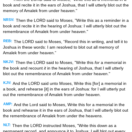
book and recite it in the ears of Joshua, that I will utterly blot out the
memory of Amalek from under heaven."
NRSV:
Then the LORD said to Moses, "Write this as a reminder in a
book and recite it in the hearing of Joshua: I will utterly blot out the
remembrance of Amalek from under heaven."
REB:
The LORD said to Moses, “Record this in writing, and tell it to
Joshua in these words: I am resolved to blot out all memory of
Amalek from under heaven.”
NKJV:
Then the LORD said to Moses, "Write this
for
a memorial in
the book and recount
it
in the hearing of Joshua, that I will utterly
blot out the remembrance of Amalek from under heaven."
KJV:
And the LORD said unto Moses, Write this [for] a memorial in
a book, and rehearse [it] in the ears of Joshua: for I will utterly put
out the remembrance of Amalek from under heaven.
AMP:
And the Lord said to Moses, Write this for a memorial in the
book and rehearse it in the ears of Joshua, that I will utterly blot out
the remembrance of Amalek from under the heavens.
NLT:
Then the LORD instructed Moses, "Write this down as a
permanent record, and announce it to Joshua: I will blot out every