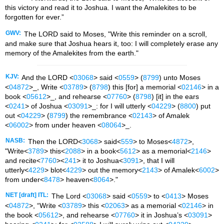
this victory and read it to Joshua. I want the Amalekites to be
forgotten for ever.”
GWV:
The LORD said to Moses, "Write this reminder on a scroll,
and make sure that Joshua hears it, too: I will completely erase any
memory of the Amalekites from the earth."
KJV:
And the LORD <
03068
> said <
0559
> (
8799
) unto Moses
<
04872
>_, Write <
03789
> (
8798
) this [for] a memorial <
02146
> in a
book <
05612
>_, and rehearse <
07760
> (
8798
) [it] in the ears
<
0241
> of Joshua <
03091
>_: for I will utterly <
04229
> (
8800
) put
out <
04229
> (
8799
) the remembrance <
02143
> of Amalek
<
06002
> from under heaven <
08064
>_.
NASB:
Then the LORD<
3068
> said<
559
> to Moses<
4872
>,
"Write<
3789
> this<
2088
> in a book<
5612
> as a memorial<
2146
>
and recite<
7760
><
241
> it to Joshua<
3091
>, that I will
utterly<
4229
> blot<
4229
> out the memory<
2143
> of Amalek<
6002
>
from under<
8478
> heaven<
8064
>."
NET [draft] ITL:
The Lord <
03068
> said <
0559
> to <
0413
> Moses
<
04872
>, “Write <
03789
> this <
02063
> as a memorial <
02146
> in
the book <
05612
>, and rehearse <
07760
> it in Joshua’s <
03091
>