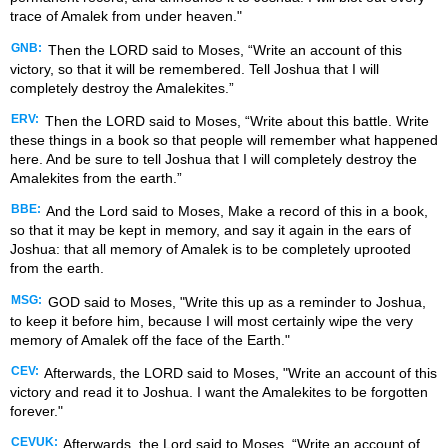
trace of Amalek from under heaven."
GNB:
Then the LORD said to Moses, “Write an account of this
victory, so that it will be remembered. Tell Joshua that I will
completely destroy the Amalekites.”
ERV:
Then the LORD said to Moses, “Write about this battle. Write
these things in a book so that people will remember what happened
here. And be sure to tell Joshua that I will completely destroy the
Amalekites from the earth.”
BBE:
And the Lord said to Moses, Make a record of this in a book,
so that it may be kept in memory, and say it again in the ears of
Joshua: that all memory of Amalek is to be completely uprooted
from the earth.
MSG:
GOD said to Moses, "Write this up as a reminder to Joshua,
to keep it before him, because I will most certainly wipe the very
memory of Amalek off the face of the Earth."
CEV:
Afterwards, the LORD said to Moses, "Write an account of this
victory and read it to Joshua. I want the Amalekites to be forgotten
forever."
CEVUK:
Afterwards, the Lord said to Moses, “Write an account of