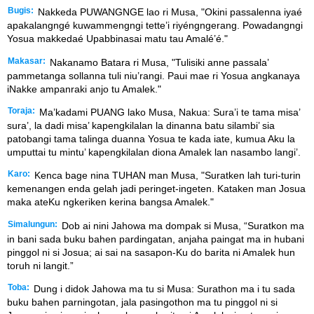
Bugis:
Nakkeda PUWANGNGE lao ri Musa, "Okini passalenna iyaé
apakalangngé kuwammengngi tette’i riyéngngerang. Powadangngi
Yosua makkedaé Upabbinasai matu tau Amalé’é."
Makasar:
Nakanamo Batara ri Musa, "Tulisiki anne passala’
pammetanga sollanna tuli niu’rangi. Paui mae ri Yosua angkanaya
iNakke ampanraki anjo tu Amalek."
Toraja:
Ma’kadami PUANG lako Musa, Nakua: Sura’i te tama misa’
sura’, la dadi misa’ kapengkilalan la dinanna batu silambi’ sia
patobangi tama talinga duanna Yosua te kada iate, kumua Aku la
umputtai tu mintu’ kapengkilalan diona Amalek lan nasambo langi’.
Karo:
Kenca bage nina TUHAN man Musa, "Suratken lah turi-turin
kemenangen enda gelah jadi peringet-ingeten. Kataken man Josua
maka ateKu ngkeriken kerina bangsa Amalek."
Simalungun:
Dob ai nini Jahowa ma dompak si Musa, “Suratkon ma
in bani sada buku bahen pardingatan, anjaha paingat ma in hubani
pinggol ni si Josua; ai sai na sasapon-Ku do barita ni Amalek hun
toruh ni langit.”
Toba:
Dung i didok Jahowa ma tu si Musa: Surathon ma i tu sada
buku bahen parningotan, jala pasingothon ma tu pinggol ni si