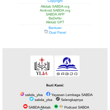
Copyright
Alkitab.SABDA.org
Android.SABDA.org
SABDA.APP
BaDeNo
Alkitab GPT
Bantuan
Dual Panel
Ikuti Kami:
sabda_ylsa
Yayasan Lembaga SABDA
sabda_ylsa
Selengkapnya
SABDA Alkitab
Podcast SABDA