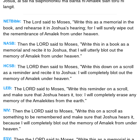
Josua, ai sai na siaphononku ma barita ni Amalek sian toru ni
langit.
NETBible:
The
Lord
said to Moses, “Write this as a memorial in the
book, and rehearse it in Joshua’s hearing; for I will surely wipe out
the remembrance of Amalek from under heaven.
NASB:
Then the LORD said to Moses, "Write this in a book as a
memorial and recite it to Joshua, that I will utterly blot out the
memory of Amalek from under heaven."
HCSB:
The LORD then said to Moses, "Write this down on a scroll
as a reminder and recite it to Joshua: I will completely blot out the
memory of Amalek under heaven."
LEB:
The LORD said to Moses, "Write this reminder on a scroll,
and make sure that Joshua hears it, too: I will completely erase any
memory of the Amalekites from the earth."
NIV:
Then the LORD said to Moses, "Write this on a scroll as
something to be remembered and make sure that Joshua hears it,
because I will completely blot out the memory of Amalek from under
heaven."
ESV:
Then the LORD said to Moses, "Write this as a memorial in a