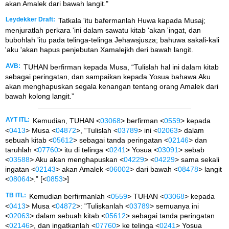
akan Amalek dari bawah langit."
Leydekker Draft:
Tatkala 'itu bafermanlah Huwa kapada Musaj;
menjuratlah perkara 'ini dalam sawatu kitab 'akan 'ingat, dan
bubohlah 'itu pada telinga-telinga Jehawsjusza; bahuwa sakali-kali
'aku 'akan hapus penjebutan Xamalejkh deri bawah langit.
AVB:
TUHAN berfirman kepada Musa, “Tulislah hal ini dalam kitab
sebagai peringatan, dan sampaikan kepada Yosua bahawa Aku
akan menghapuskan segala kenangan tentang orang Amalek dari
bawah kolong langit.”
AYT ITL:
Kemudian, TUHAN <
03068
> berfirman <
0559
> kepada
<
0413
> Musa <
04872
>, “Tulislah <
03789
> ini <
02063
> dalam
sebuah kitab <
05612
> sebagai tanda peringatan <
02146
> dan
taruhlah <
07760
> itu di telinga <
0241
> Yosua <
03091
> sebab
<
03588
> Aku akan menghapuskan <
04229
> <
04229
> sama sekali
ingatan <
02143
> akan Amalek <
06002
> dari bawah <
08478
> langit
<
08064
>.” [<
0853
>]
TB ITL:
Kemudian berfirmanlah <
0559
> TUHAN <
03068
> kepada
<
0413
> Musa <
04872
>: "Tuliskanlah <
03789
> semuanya ini
<
02063
> dalam sebuah kitab <
05612
> sebagai tanda peringatan
<
02146
>, dan ingatkanlah <
07760
> ke telinga <
0241
> Yosua