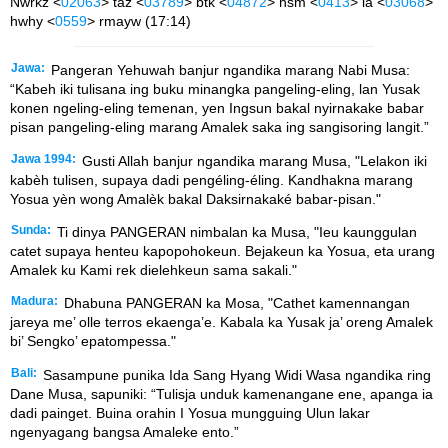
Nwrkz <
02063
> taz <
03789
> btk <
04872
> hsm <
0413
> la <
03068
>
hwhy <
0559
> rmayw (17:14)
Jawa:
Pangeran Yehuwah banjur ngandika marang Nabi Musa:
“Kabeh iki tulisana ing buku minangka pangeling-eling, lan Yusak
konen ngeling-eling temenan, yen Ingsun bakal nyirnakake babar
pisan pangeling-eling marang Amalek saka ing sangisoring langit.”
Jawa 1994:
Gusti Allah banjur ngandika marang Musa, "Lelakon iki
kabèh tulisen, supaya dadi pengéling-éling. Kandhakna marang
Yosua yèn wong Amalèk bakal Daksirnakaké babar-pisan."
Sunda:
Ti dinya PANGERAN nimbalan ka Musa, "Ieu kaunggulan
catet supaya henteu kapopohokeun. Bejakeun ka Yosua, eta urang
Amalek ku Kami rek dielehkeun sama sakali."
Madura:
Dhabuna PANGERAN ka Mosa, "Cathet kamennangan
jareya me’ olle terros ekaenga’e. Kabala ka Yusak ja’ oreng Amalek
bi’ Sengko’ epatompessa."
Bali:
Sasampune punika Ida Sang Hyang Widi Wasa ngandika ring
Dane Musa, sapuniki: “Tulisja unduk kamenangane ene, apanga ia
dadi painget. Buina orahin I Yosua mungguing Ulun lakar
ngenyagang bangsa Amaleke ento.”