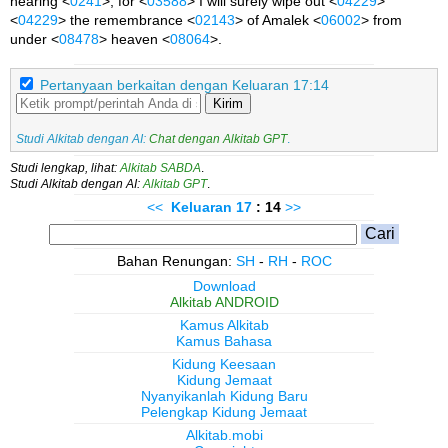
hearing <
0241
>; for <
03588
> I will surely wipe out <
04229
>
<
04229
> the remembrance <
02143
> of Amalek <
06002
> from
under <
08478
> heaven <
08064
>.
Pertanyaan berkaitan dengan Keluaran 17:14
Kirim
Studi Alkitab dengan AI:
Chat dengan Alkitab GPT
.
Studi lengkap, lihat:
Alkitab SABDA
.
Studi Alkitab dengan AI:
Alkitab GPT
.
<<
Keluaran
17
: 14
>>
Bahan Renungan:
SH
-
RH
-
ROC
Download
Alkitab ANDROID
Kamus Alkitab
Kamus Bahasa
Kidung Keesaan
Kidung Jemaat
Nyanyikanlah Kidung Baru
Pelengkap Kidung Jemaat
Alkitab.mobi