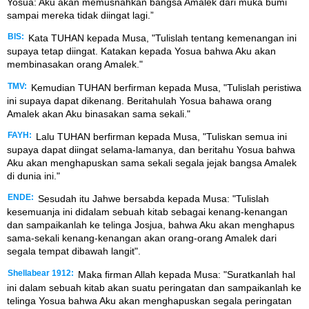
Yosua: Aku akan memusnahkan bangsa Amalek dari muka bumi
sampai mereka tidak diingat lagi.”
BIS:
Kata TUHAN kepada Musa, "Tulislah tentang kemenangan ini
supaya tetap diingat. Katakan kepada Yosua bahwa Aku akan
membinasakan orang Amalek."
TMV:
Kemudian TUHAN berfirman kepada Musa, "Tulislah peristiwa
ini supaya dapat dikenang. Beritahulah Yosua bahawa orang
Amalek akan Aku binasakan sama sekali."
FAYH:
Lalu TUHAN berfirman kepada Musa, "Tuliskan semua ini
supaya dapat diingat selama-lamanya, dan beritahu Yosua bahwa
Aku akan menghapuskan sama sekali segala jejak bangsa Amalek
di dunia ini."
ENDE:
Sesudah itu Jahwe bersabda kepada Musa: "Tulislah
kesemuanja ini didalam sebuah kitab sebagai kenang-kenangan
dan sampaikanlah ke telinga Josjua, bahwa Aku akan menghapus
sama-sekali kenang-kenangan akan orang-orang Amalek dari
segala tempat dibawah langit".
Shellabear 1912:
Maka firman Allah kepada Musa: "Suratkanlah hal
ini dalam sebuah kitab akan suatu peringatan dan sampaikanlah ke
telinga Yosua bahwa Aku akan menghapuskan segala peringatan