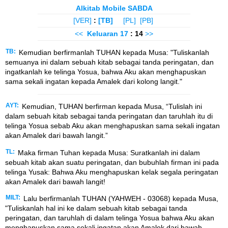
Alkitab Mobile SABDA
[VER]
:
[TB]
[PL]
[PB]
<<
Keluaran
17
: 14
>>
TB:
Kemudian berfirmanlah TUHAN kepada Musa: "Tuliskanlah
semuanya ini dalam sebuah kitab sebagai tanda peringatan, dan
ingatkanlah ke telinga Yosua, bahwa Aku akan menghapuskan
sama sekali ingatan kepada Amalek dari kolong langit."
AYT:
Kemudian, TUHAN berfirman kepada Musa, “Tulislah ini
dalam sebuah kitab sebagai tanda peringatan dan taruhlah itu di
telinga Yosua sebab Aku akan menghapuskan sama sekali ingatan
akan Amalek dari bawah langit.”
TL:
Maka firman Tuhan kepada Musa: Suratkanlah ini dalam
sebuah kitab akan suatu peringatan, dan bubuhlah firman ini pada
telinga Yusak: Bahwa Aku menghapuskan kelak segala peringatan
akan Amalek dari bawah langit!
MILT:
Lalu berfirmanlah TUHAN (YAHWEH - 03068) kepada Musa,
"Tuliskanlah hal ini ke dalam sebuah kitab sebagai tanda
peringatan, dan taruhlah di dalam telinga Yosua bahwa Aku akan
menghapuskan sama sekali ingatan akan Amalek dari bawah