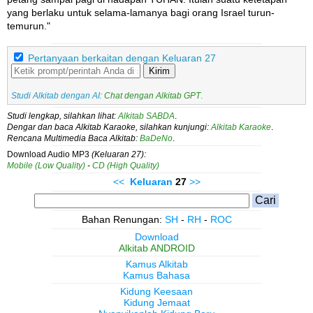
yang berlaku untuk selama-lamanya bagi orang Israel turun-
temurun."
Pertanyaan berkaitan dengan Keluaran 27
Kirim
Studi Alkitab dengan AI:
Chat dengan Alkitab GPT
.
Studi lengkap, silahkan lihat:
Alkitab SABDA
.
Dengar dan baca Alkitab Karaoke, silahkan kunjungi:
Alkitab Karaoke
.
Rencana Multimedia Baca Alkitab:
BaDeNo
.
Download Audio MP3
(Keluaran 27):
Mobile (Low Quality)
-
CD (High Quality)
<<
Keluaran
27
>>
Bahan Renungan:
SH
-
RH
-
ROC
Download
Alkitab ANDROID
Kamus Alkitab
Kamus Bahasa
Kidung Keesaan
Kidung Jemaat