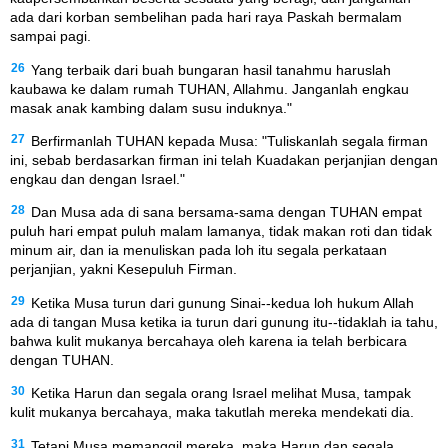
ada dari korban sembelihan pada hari raya Paskah bermalam
sampai pagi.
26
Yang terbaik dari buah bungaran hasil tanahmu haruslah
kaubawa ke dalam rumah TUHAN, Allahmu. Janganlah engkau
masak anak kambing dalam susu induknya."
27
Berfirmanlah TUHAN kepada Musa: "Tuliskanlah segala firman
ini, sebab berdasarkan firman ini telah Kuadakan perjanjian dengan
engkau dan dengan Israel."
28
Dan Musa ada di sana bersama-sama dengan TUHAN empat
puluh hari empat puluh malam lamanya, tidak makan roti dan tidak
minum air, dan ia menuliskan pada loh itu segala perkataan
perjanjian, yakni Kesepuluh Firman.
29
Ketika Musa turun dari gunung Sinai--kedua loh hukum Allah
ada di tangan Musa ketika ia turun dari gunung itu--tidaklah ia tahu,
bahwa kulit mukanya bercahaya oleh karena ia telah berbicara
dengan TUHAN.
30
Ketika Harun dan segala orang Israel melihat Musa, tampak
kulit mukanya bercahaya, maka takutlah mereka mendekati dia.
31
Tetapi Musa memanggil mereka, maka Harun dan segala