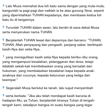
4
Lalu Musa memahat dua loh batu sama dengan yang mula-mula;
bangunlah ia pagi-pagi dan naiklah ia ke atas gunung Sinai, seperti
yang diperintahkan TUHAN kepadanya, dan membawa kedua loh
batu itu di tangannya.
5
Turunlah TUHAN dalam awan, lalu berdiri di sana dekat Musa
serta menyerukan nama TUHAN.
6
Berjalanlah TUHAN lewat dari depannya dan berseru: "TUHAN,
TUHAN, Allah penyayang dan pengasih, panjang sabar, berlimpah
kasih-Nya dan setia-Nya,
7
yang meneguhkan kasih setia-Nya kepada beribu-ribu orang,
yang mengampuni kesalahan, pelanggaran dan dosa; tetapi
tidaklah sekali-kali membebaskan orang yang bersalah dari
hukuman, yang membalaskan kesalahan bapa kepada anak-
anaknya dan cucunya, kepada keturunan yang ketiga dan
keempat."
8
Segeralah Musa berlutut ke tanah, lalu sujud menyembah
9
serta berkata: "Jika aku telah mendapat kasih karunia di
hadapan-Mu, ya Tuhan, berjalanlah kiranya Tuhan di tengah-
tengah kami; sekalipun bangsa ini suatu bangsa yang tegar