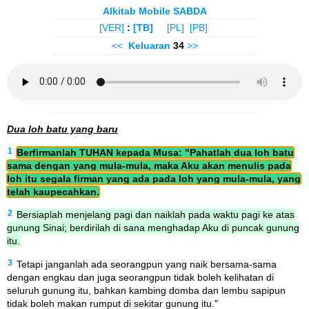
Alkitab Mobile SABDA
[VER]
:
[TB]
[PL]
[PB]
<<
Keluaran
34
>>
Dua loh batu yang baru
1
Berfirmanlah TUHAN kepada Musa: "Pahatlah dua loh batu
sama dengan yang mula-mula, maka Aku akan menulis pada
loh itu segala firman yang ada pada loh yang mula-mula, yang
telah kaupecahkan.
2
Bersiaplah menjelang pagi dan naiklah pada waktu pagi ke atas
gunung Sinai; berdirilah di sana menghadap Aku di puncak gunung
itu.
3
Tetapi janganlah ada seorangpun yang naik bersama-sama
dengan engkau dan juga seorangpun tidak boleh kelihatan di
seluruh gunung itu, bahkan kambing domba dan lembu sapipun
tidak boleh makan rumput di sekitar gunung itu."