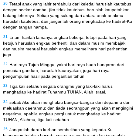
20
Tetapi anak yang lahir terdahulu dari keledai haruslah kautebus
dengan seekor domba; jika tidak kautebus, haruslah kaupatahkan
batang lehernya. Setiap yang sulung dari antara anak-anakmu
haruslah kautebus, dan janganlah orang menghadap ke hadirat-Ku
dengan tangan hampa.
21
Enam harilah lamanya engkau bekerja, tetapi pada hari yang
ketujuh haruslah engkau berhenti, dan dalam musim membajak
dan musim menuai haruslah engkau memelihara hari perhentian
juga.
22
Hari raya Tujuh Minggu, yakni hari raya buah bungaran dari
penuaian gandum, haruslah kaurayakan, juga hari raya
pengumpulan hasil pada pergantian tahun.
23
Tiga kali setahun segala orangmu yang laki-laki harus
menghadap ke hadirat Tuhanmu TUHAN, Allah Israel,
24
sebab Aku akan menghalau bangsa-bangsa dari depanmu dan
meluaskan daerahmu; dan tiada seorangpun yang akan mengingini
negerimu, apabila engkau pergi untuk menghadap ke hadirat
TUHAN, Allahmu, tiga kali setahun.
25
Janganlah darah korban sembelihan yang kepada-Ku
kaupersembahkan beserta sesuatu yang beragi, dan janganlah