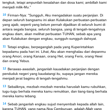
tengkuk, tetapi ampunilah kesalahan dan dosa kami; ambillah kami
menjadi milik-Mu."
10
Firman-Nya: "Sungguh, Aku mengadakan suatu perjanjian. Di
depan seluruh bangsamu ini akan Kulakukan perbuatan-perbuatan
yang ajaib, seperti yang belum pernah dijadikan di seluruh bumi di
antara segala bangsa; seluruh bangsa, yang di tengah-tengahnya
engkau diam, akan melihat perbuatan TUHAN, sebab apa yang
akan Kulakukan dengan engkau, sungguh-sungguh dahsyat.
11
Tetapi engkau, berpeganglah pada yang Kuperintahkan
kepadamu pada hari ini. Lihat, Aku akan menghalau dari depanmu
orang Amori, orang Kanaan, orang Het, orang Feris, orang Hewi
dan orang Yebus.
12
Berawas-awaslah, janganlah kauadakan perjanjian dengan
penduduk negeri yang kaudatangi itu, supaya jangan mereka
menjadi jerat bagimu di tengah-tengahmu.
13
Sebaliknya, mezbah-mezbah mereka haruslah kamu rubuhkan,
tugu-tugu berhala mereka kamu remukkan, dan tiang-tiang berhala
mereka kamu tebang.
14
Sebab janganlah engkau sujud menyembah kepada allah lain,
karena TUHAN, yang nama-Nya Cemburuan, adalah Allah yang