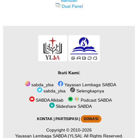
Bantuan
Dual Panel
Ikuti Kami:
sabda_ylsa
Yayasan Lembaga SABDA
sabda_ylsa
Selengkapnya
SABDA Alkitab
Podcast SABDA
Slideshare SABDA
KONTAK
|
PARTISIPASI
|
DONASI
Copyright
© 2010-2026
Yayasan Lembaga SABDA (YLSA).
All Rights Reserved.