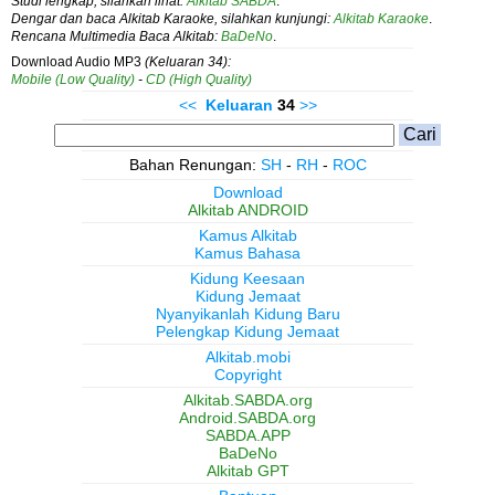
Studi lengkap, silahkan lihat:
Alkitab SABDA
.
Dengar dan baca Alkitab Karaoke, silahkan kunjungi:
Alkitab Karaoke
.
Rencana Multimedia Baca Alkitab:
BaDeNo
.
Download Audio MP3
(Keluaran 34):
Mobile (Low Quality)
-
CD (High Quality)
<<
Keluaran
34
>>
Bahan Renungan:
SH
-
RH
-
ROC
Download
Alkitab ANDROID
Kamus Alkitab
Kamus Bahasa
Kidung Keesaan
Kidung Jemaat
Nyanyikanlah Kidung Baru
Pelengkap Kidung Jemaat
Alkitab.mobi
Copyright
Alkitab.SABDA.org
Android.SABDA.org
SABDA.APP
BaDeNo
Alkitab GPT