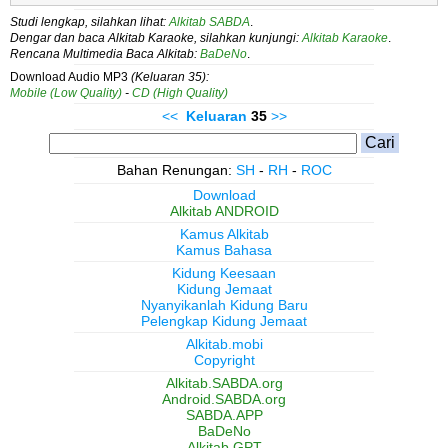
Studi lengkap, silahkan lihat:
Alkitab SABDA
.
Dengar dan baca Alkitab Karaoke, silahkan kunjungi:
Alkitab Karaoke
.
Rencana Multimedia Baca Alkitab:
BaDeNo
.
Download Audio MP3
(Keluaran 35):
Mobile (Low Quality)
-
CD (High Quality)
<<
Keluaran
35
>>
Bahan Renungan:
SH
-
RH
-
ROC
Download
Alkitab ANDROID
Kamus Alkitab
Kamus Bahasa
Kidung Keesaan
Kidung Jemaat
Nyanyikanlah Kidung Baru
Pelengkap Kidung Jemaat
Alkitab.mobi
Copyright
Alkitab.SABDA.org
Android.SABDA.org
SABDA.APP
BaDeNo
Alkitab GPT