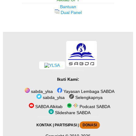
Bantuan
Dual Panel
Ikuti Kami:
sabda_ylsa
Yayasan Lembaga SABDA
sabda_ylsa
Selengkapnya
SABDA Alkitab
Podcast SABDA
Slideshare SABDA
KONTAK
|
PARTISIPASI
|
DONASI
Copyright
© 2010-2026