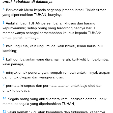
untuk kebaktian di dalamnya
4
Berkatalah Musa kepada segenap jemaah Israel: "Inilah firman
yang diperintahkan TUHAN, bunyinya:
5
Ambillah bagi TUHAN persembahan khusus dari barang
kepunyaanmu; setiap orang yang terdorong hatinya harus
membawanya sebagai persembahan khusus kepada TUHAN:
emas, perak, tembaga,
6
kain ungu tua, kain ungu muda, kain kirmizi, lenan halus, bulu
kambing;
7
kulit domba jantan yang diwarnai merah, kulit-kulit lumba-lumba,
kayu penaga,
8
minyak untuk penerangan, rempah-rempah untuk minyak urapan
dan untuk ukupan dari wangi-wangian,
9
permata krisopras dan permata tatahan untuk baju efod dan
untuk tutup dada.
10
Segala orang yang ahli di antara kamu haruslah datang untuk
membuat segala yang diperintahkan TUHAN,
11
yakni Kemah Suci, atap kemahnya dan tudungnya, kaitannya,