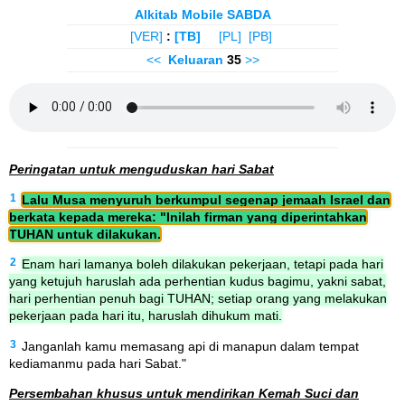
Alkitab Mobile SABDA
[VER]
:
[TB]
[PL]
[PB]
<<
Keluaran
35
>>
Peringatan untuk menguduskan hari Sabat
1
Lalu Musa menyuruh berkumpul segenap jemaah Israel dan
berkata kepada mereka: "Inilah firman yang diperintahkan
TUHAN untuk dilakukan.
2
Enam hari lamanya boleh dilakukan pekerjaan, tetapi pada hari
yang ketujuh haruslah ada perhentian kudus bagimu, yakni sabat,
hari perhentian penuh bagi TUHAN; setiap orang yang melakukan
pekerjaan pada hari itu, haruslah dihukum mati.
3
Janganlah kamu memasang api di manapun dalam tempat
kediamanmu pada hari Sabat."
Persembahan khusus untuk mendirikan Kemah Suci dan