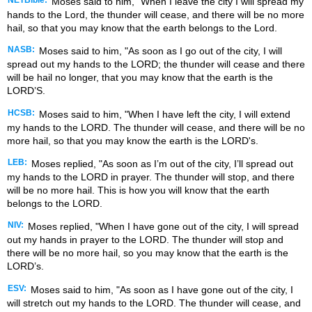
Moses said to him, “When I leave the city I will spread my
hands to the
Lord
, the thunder will cease, and there will be no more
hail, so that you may know that the earth belongs to the
Lord
.
NASB:
Moses said to him, "As soon as I go out of the city, I will
spread out my hands to the LORD; the thunder will cease and there
will be hail no longer, that you may know that the earth is the
LORD’S.
HCSB:
Moses said to him, "When I have left the city, I will extend
my hands to the LORD. The thunder will cease, and there will be no
more hail, so that you may know the earth is the LORD's.
LEB:
Moses replied, "As soon as I’m out of the city, I’ll spread out
my hands to the LORD in prayer. The thunder will stop, and there
will be no more hail. This is how you will know that the earth
belongs to the LORD.
NIV:
Moses replied, "When I have gone out of the city, I will spread
out my hands in prayer to the LORD. The thunder will stop and
there will be no more hail, so you may know that the earth is the
LORD’s.
ESV:
Moses said to him, "As soon as I have gone out of the city, I
will stretch out my hands to the LORD. The thunder will cease, and