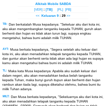
Alkitab Mobile SABDA
[VER]
:
[TB]
[PL]
[PB]
<<
Keluaran
9
: 29
>>
TB:
Dan berkatalah Musa kepadanya: "Sekeluar aku dari kota ini,
aku akan mengembangkan tanganku kepada TUHAN; guruh akan
berhenti dan hujan es tidak akan turun lagi, supaya engkau
mengetahui, bahwa bumi adalah milik TUHAN.
AYT:
Musa berkata kepadanya, “Segera setelah aku keluar dari
kota ini, aku akan menadahkan telapak tanganku kepada TUHAN,
dan guntur akan berhenti serta tidak akan ada lagi hujan es supaya
kamu akan mengetahui bahwa bumi ini adalah milik TUHAN.
TL:
Maka kata Musa kepadanya: Apabila aku sudah keluar dari
dalam negeri, aku akan menadahkan kedua belah tanganku
kepada Tuhan, maka bunyi guruh itupun akan berhenti dan hujan
rambun akan tiada lagi, supaya diketahui olehmu, bahwa bumi itu
milik Tuhan adanya.
MILT:
Dan Musa berkata kepadanya, "Sekeluarnya aku dari kota ini,
aku akan menadahkan telapak tanganku kepada TUHAN
(YAHWEH - 03068). Gemuruh akan berhenti dan hujan es tidak