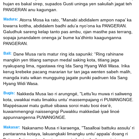
hujan es bakal sirep, supados Gusti uninga yen sakuliah jagat teh
PANGERAN anu kagungan.
Madura:
Atorra Mosa ka rato, "Manabi abdidalem ampon napa’ ka
lowarra kottha, abdidalem badhi adu’a nyo’ona ka PANGERAN.
Galudhuk sareng kelap tanto pas ambu, ojan masthe pas terrang,
sopaja junandalem onenga ja’ bume ka’dhinto kaagunganna
PANGERAN.
Bali:
Dane Musa raris matur ring ida sapuniki: “Ring rahinane
mangkin yen titiang sampun medal saking kota, titiang jaga
nyakupang lima, ngastawa ring Ida Sang Hyang Widi Wasa. Irika
kerug krebeke pacang mararian tur tan jaga wenten sabeh malih,
mangda iratu wikan mungguing jagate puniki padruen Ida Sang
Hyang Widi Wasa.
Bugis:
Nakkeda Musa lao ri arungngé, "Lettu’ku muwa ri saliweng
kota, uwakkai matu limakku untu’ massempajang ri PUWANGNGE.
Mappésauwi matu guttué sibawa soroi matu bosi ése’é,
kuwammengngi naissengngi Puwakku makkedaé iyaé linoé
appunnangenna PUWANGNGE.
Makasar:
Nakanamo Musa ri karaenga, "Tasalloai battuku assulu’ ri
pantaranna kotaya, lakuangkaki limangku untu’ appala’ doang ri