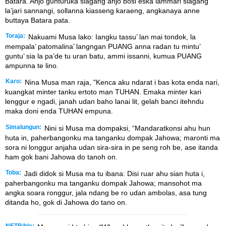
Batara. Anjo gunturuka siagang anjo bosi eska lammari siagang
la’jari sannangi, sollanna kiasseng karaeng, angkanaya anne
buttaya Batara pata.
Toraja:
Nakuami Musa lako: Iangku tassu’ lan mai tondok, la
mempala’ patomalina’ langngan PUANG anna radan tu mintu’
guntu’ sia la pa’de tu uran batu, ammi issanni, kumua PUANG
ampunna te lino.
Karo:
Nina Musa man raja, "Kenca aku ndarat i bas kota enda nari,
kuangkat minter tanku ertoto man TUHAN. Emaka minter kari
lenggur e ngadi, janah udan baho lanai lit, gelah banci itehndu
maka doni enda TUHAN empuna.
Simalungun:
Nini si Musa ma dompaksi, “Mandaratkonsi ahu hun
huta in, paherbangonku ma tanganku dompak Jahowa; maronti ma
sora ni longgur anjaha udan sira-sira in pe seng roh be, ase itanda
ham gok bani Jahowa do tanoh on.
Toba:
Jadi didok si Musa ma tu ibana: Disi ruar ahu sian huta i,
paherbangonku ma tanganku dompak Jahowa; mansohot ma
angka soara ronggur, jala ndang be ro udan ambolas, asa tung
ditanda ho, gok di Jahowa do tano on.
NETBible: