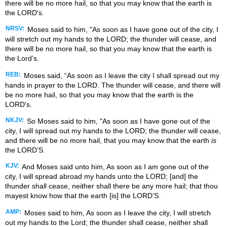
there will be no more hail, so that you may know that the earth is
the LORD's.
NRSV:
Moses said to him, "As soon as I have gone out of the city, I
will stretch out my hands to the LORD; the thunder will cease, and
there will be no more hail, so that you may know that the earth is
the Lord’s.
REB:
Moses said, “As soon as I leave the city I shall spread out my
hands in prayer to the LORD. The thunder will cease, and there will
be no more hail, so that you may know that the earth is the
LORD's.
NKJV:
So Moses said to him, "As soon as I have gone out of the
city, I will spread out my hands to the LORD; the thunder will cease,
and there will be no more hail, that you may know that the earth
is
the LORD’S.
KJV:
And Moses said unto him, As soon as I am gone out of the
city, I will spread abroad my hands unto the LORD; [and] the
thunder shall cease, neither shall there be any more hail; that thou
mayest know how that the earth [is] the LORD’S.
AMP:
Moses said to him, As soon as I leave the city, I will stretch
out my hands to the Lord; the thunder shall cease, neither shall