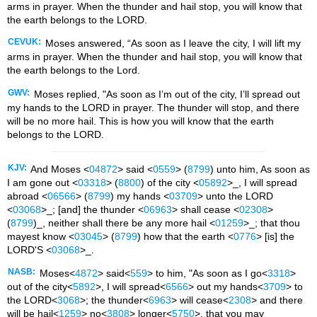
arms in prayer. When the thunder and hail stop, you will know that
the earth belongs to the LORD.
CEVUK:
Moses answered, “As soon as I leave the city, I will lift my
arms in prayer. When the thunder and hail stop, you will know that
the earth belongs to the Lord.
GWV:
Moses replied, "As soon as I’m out of the city, I’ll spread out
my hands to the LORD in prayer. The thunder will stop, and there
will be no more hail. This is how you will know that the earth
belongs to the LORD.
KJV:
And Moses <
04872
> said <
0559
> (
8799
) unto him, As soon as
I am gone out <
03318
> (
8800
) of the city <
05892
>_, I will spread
abroad <
06566
> (
8799
) my hands <
03709
> unto the LORD
<
03068
>_; [and] the thunder <
06963
> shall cease <
02308
>
(
8799
)_, neither shall there be any more hail <
01259
>_; that thou
mayest know <
03045
> (
8799
) how that the earth <
0776
> [is] the
LORD'S <
03068
>_.
NASB:
Moses<
4872
> said<
559
> to him, "As soon as I go<
3318
>
out of the city<
5892
>, I will spread<
6566
> out my hands<
3709
> to
the LORD<
3068
>; the thunder<
6963
> will cease<
2308
> and there
will be hail<
1259
> no<
3808
> longer<
5750
>, that you may