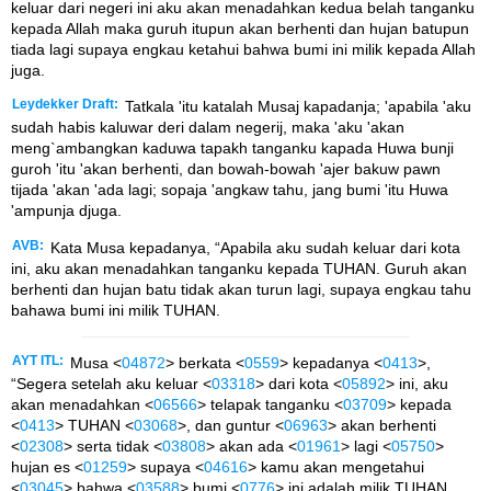
keluar dari negeri ini aku akan menadahkan kedua belah tanganku
kepada Allah maka guruh itupun akan berhenti dan hujan batupun
tiada lagi supaya engkau ketahui bahwa bumi ini milik kepada Allah
juga.
Leydekker Draft:
Tatkala 'itu katalah Musaj kapadanja; 'apabila 'aku
sudah habis kaluwar deri dalam negerij, maka 'aku 'akan
meng`ambangkan kaduwa tapakh tanganku kapada Huwa bunji
guroh 'itu 'akan berhenti, dan bowah-bowah 'ajer bakuw pawn
tijada 'akan 'ada lagi; sopaja 'angkaw tahu, jang bumi 'itu Huwa
'ampunja djuga.
AVB:
Kata Musa kepadanya, “Apabila aku sudah keluar dari kota
ini, aku akan menadahkan tanganku kepada TUHAN. Guruh akan
berhenti dan hujan batu tidak akan turun lagi, supaya engkau tahu
bahawa bumi ini milik TUHAN.
AYT ITL:
Musa <
04872
> berkata <
0559
> kepadanya <
0413
>,
“Segera setelah aku keluar <
03318
> dari kota <
05892
> ini, aku
akan menadahkan <
06566
> telapak tanganku <
03709
> kepada
<
0413
> TUHAN <
03068
>, dan guntur <
06963
> akan berhenti
<
02308
> serta tidak <
03808
> akan ada <
01961
> lagi <
05750
>
hujan es <
01259
> supaya <
04616
> kamu akan mengetahui
<
03045
> bahwa <
03588
> bumi <
0776
> ini adalah milik TUHAN