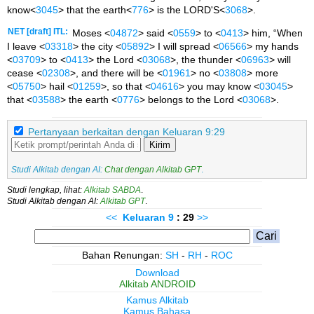
know<
3045
> that the earth<
776
> is the LORD'S<
3068
>.
NET [draft] ITL:
Moses <
04872
> said <
0559
> to <
0413
> him, “When
I leave <
03318
> the city <
05892
> I will spread <
06566
> my hands
<
03709
> to <
0413
> the Lord <
03068
>, the thunder <
06963
> will
cease <
02308
>, and there will be <
01961
> no <
03808
> more
<
05750
> hail <
01259
>, so that <
04616
> you may know <
03045
>
that <
03588
> the earth <
0776
> belongs to the Lord <
03068
>.
Pertanyaan berkaitan dengan Keluaran 9:29
Kirim
Studi Alkitab dengan AI:
Chat dengan Alkitab GPT
.
Studi lengkap, lihat:
Alkitab SABDA
.
Studi Alkitab dengan AI:
Alkitab GPT
.
<<
Keluaran
9
: 29
>>
Bahan Renungan:
SH
-
RH
-
ROC
Download
Alkitab ANDROID
Kamus Alkitab
Kamus Bahasa