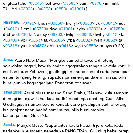
engkau tahu <
03045
> bahawa <
03588
> bumi <
0776
> ini milik
TUHAN <
03068
>. [<
0853
> <
0853
> <
01961
>]
HEBREW:
<
0776
> Urah <
03068
> hwhyl <
03588
> yk <
03045
> edt
<
04616
> Neml <
05750
> dwe <
01961
> hyhy <
03808
> al <
01259
>
drbhw <
02308
> Nwldxy <
06963
> twlqh <
03068
> hwhy <
0413
> la
<
03709
> ypk <
0853
> ta <
06566
> vrpa <
05892
> ryeh <
0853
> ta
<
03318
> ytauk <
04872
> hsm <
0413
> wyla <
0559
> rmayw (9:29)
Jawa:
Ature Nabi Musa: “Mangke samedal kawula dhateng
sajawining nagari, kawula badhe ngegaraken tangan kawula konjuk
ing Pangeran Yehuwah, gludhugipun badhe kendel sarta jawahipun
es temtu lajeng terang, supados panjenengan dalem mirsaa, bilih
bumi punika kagunganipun Pangeran Yehuwah.
Jawa 1994:
Aturé Musa marang Sang Prabu, "Menawi kula sampun
dumugi ing njawi kitha, kula badhé ndedonga dhateng Gusti Allah.
Gludhugipun nunten badhé kèndel, déné jawahipun badhé terang
lan panjenengan badhé sami mirsa, bilih bumi menika
kagunganipun Gusti Allah.
Sunda:
Piunjuk Musa, "Saparantos kaula kaluar ti jero kota bade
nadahkeun leungeun neneda ka PANGERAN. Guludug bakal rerep,