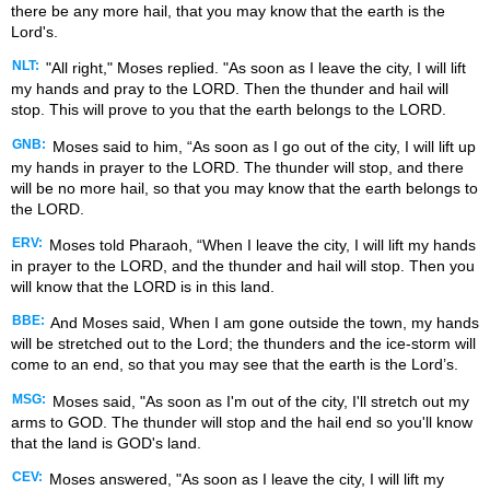
there be any more hail, that you may know that the earth is the
Lord's.
NLT:
"All right," Moses replied. "As soon as I leave the city, I will lift
my hands and pray to the LORD. Then the thunder and hail will
stop. This will prove to you that the earth belongs to the LORD.
GNB:
Moses said to him, “As soon as I go out of the city, I will lift up
my hands in prayer to the LORD. The thunder will stop, and there
will be no more hail, so that you may know that the earth belongs to
the LORD.
ERV:
Moses told Pharaoh, “When I leave the city, I will lift my hands
in prayer to the LORD, and the thunder and hail will stop. Then you
will know that the LORD is in this land.
BBE:
And Moses said, When I am gone outside the town, my hands
will be stretched out to the Lord; the thunders and the ice-storm will
come to an end, so that you may see that the earth is the Lord’s.
MSG:
Moses said, "As soon as I'm out of the city, I'll stretch out my
arms to GOD. The thunder will stop and the hail end so you'll know
that the land is GOD's land.
CEV:
Moses answered, "As soon as I leave the city, I will lift my