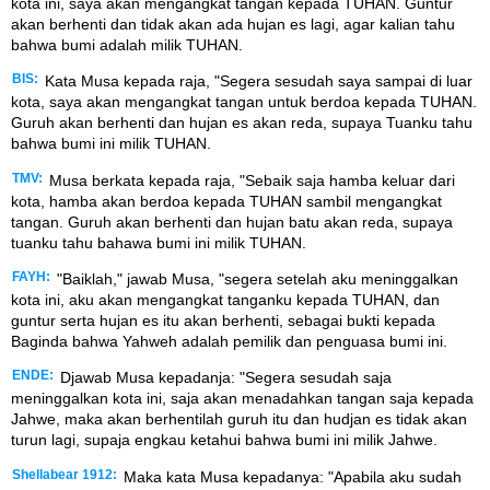
kota ini, saya akan mengangkat tangan kepada TUHAN. Guntur
akan berhenti dan tidak akan ada hujan es lagi, agar kalian tahu
bahwa bumi adalah milik TUHAN.
BIS:
Kata Musa kepada raja, "Segera sesudah saya sampai di luar
kota, saya akan mengangkat tangan untuk berdoa kepada TUHAN.
Guruh akan berhenti dan hujan es akan reda, supaya Tuanku tahu
bahwa bumi ini milik TUHAN.
TMV:
Musa berkata kepada raja, "Sebaik saja hamba keluar dari
kota, hamba akan berdoa kepada TUHAN sambil mengangkat
tangan. Guruh akan berhenti dan hujan batu akan reda, supaya
tuanku tahu bahawa bumi ini milik TUHAN.
FAYH:
"Baiklah," jawab Musa, "segera setelah aku meninggalkan
kota ini, aku akan mengangkat tanganku kepada TUHAN, dan
guntur serta hujan es itu akan berhenti, sebagai bukti kepada
Baginda bahwa Yahweh adalah pemilik dan penguasa bumi ini.
ENDE:
Djawab Musa kepadanja: "Segera sesudah saja
meninggalkan kota ini, saja akan menadahkan tangan saja kepada
Jahwe, maka akan berhentilah guruh itu dan hudjan es tidak akan
turun lagi, supaja engkau ketahui bahwa bumi ini milik Jahwe.
Shellabear 1912:
Maka kata Musa kepadanya: "Apabila aku sudah