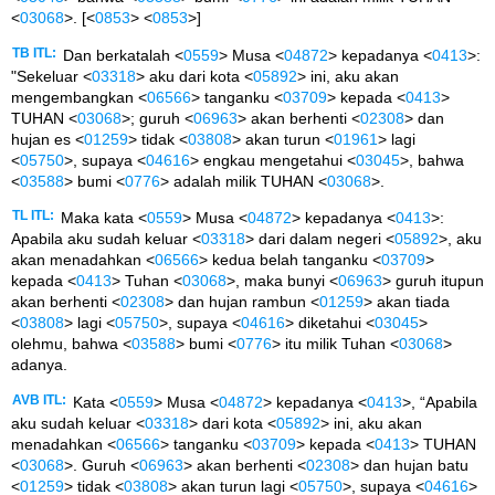
<
03068
>. [<
0853
> <
0853
>]
TB ITL:
Dan berkatalah <
0559
> Musa <
04872
> kepadanya <
0413
>:
"Sekeluar <
03318
> aku dari kota <
05892
> ini, aku akan
mengembangkan <
06566
> tanganku <
03709
> kepada <
0413
>
TUHAN <
03068
>; guruh <
06963
> akan berhenti <
02308
> dan
hujan es <
01259
> tidak <
03808
> akan turun <
01961
> lagi
<
05750
>, supaya <
04616
> engkau mengetahui <
03045
>, bahwa
<
03588
> bumi <
0776
> adalah milik TUHAN <
03068
>.
TL ITL:
Maka kata <
0559
> Musa <
04872
> kepadanya <
0413
>:
Apabila aku sudah keluar <
03318
> dari dalam negeri <
05892
>, aku
akan menadahkan <
06566
> kedua belah tanganku <
03709
>
kepada <
0413
> Tuhan <
03068
>, maka bunyi <
06963
> guruh itupun
akan berhenti <
02308
> dan hujan rambun <
01259
> akan tiada
<
03808
> lagi <
05750
>, supaya <
04616
> diketahui <
03045
>
olehmu, bahwa <
03588
> bumi <
0776
> itu milik Tuhan <
03068
>
adanya.
AVB ITL:
Kata <
0559
> Musa <
04872
> kepadanya <
0413
>, “Apabila
aku sudah keluar <
03318
> dari kota <
05892
> ini, aku akan
menadahkan <
06566
> tanganku <
03709
> kepada <
0413
> TUHAN
<
03068
>. Guruh <
06963
> akan berhenti <
02308
> dan hujan batu
<
01259
> tidak <
03808
> akan turun lagi <
05750
>, supaya <
04616
>