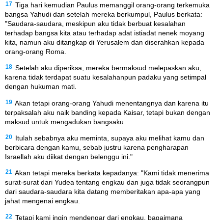
17
Tiga hari kemudian Paulus memanggil orang-orang terkemuka
bangsa Yahudi dan setelah mereka berkumpul, Paulus berkata:
"Saudara-saudara, meskipun aku tidak berbuat kesalahan
terhadap bangsa kita atau terhadap adat istiadat nenek moyang
kita, namun aku ditangkap di Yerusalem dan diserahkan kepada
orang-orang Roma.
18
Setelah aku diperiksa, mereka bermaksud melepaskan aku,
karena tidak terdapat suatu kesalahanpun padaku yang setimpal
dengan hukuman mati.
19
Akan tetapi orang-orang Yahudi menentangnya dan karena itu
terpaksalah aku naik banding kepada Kaisar, tetapi bukan dengan
maksud untuk mengadukan bangsaku.
20
Itulah sebabnya aku meminta, supaya aku melihat kamu dan
berbicara dengan kamu, sebab justru karena pengharapan
Israellah aku diikat dengan belenggu ini."
21
Akan tetapi mereka berkata kepadanya: "Kami tidak menerima
surat-surat dari Yudea tentang engkau dan juga tidak seorangpun
dari saudara-saudara kita datang memberitakan apa-apa yang
jahat mengenai engkau.
22
Tetapi kami ingin mendengar dari engkau, bagaimana