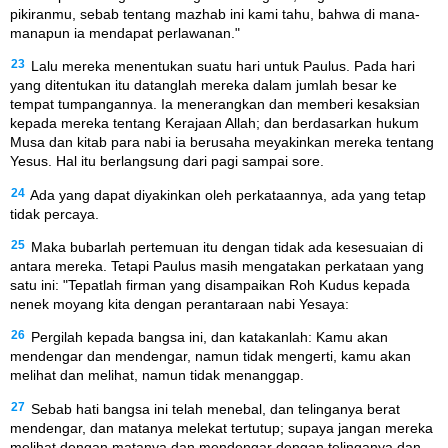
pikiranmu, sebab tentang mazhab ini kami tahu, bahwa di mana-
manapun ia mendapat perlawanan."
23
Lalu mereka menentukan suatu hari untuk Paulus. Pada hari
yang ditentukan itu datanglah mereka dalam jumlah besar ke
tempat tumpangannya. Ia menerangkan dan memberi kesaksian
kepada mereka tentang Kerajaan Allah; dan berdasarkan hukum
Musa dan kitab para nabi ia berusaha meyakinkan mereka tentang
Yesus. Hal itu berlangsung dari pagi sampai sore.
24
Ada yang dapat diyakinkan oleh perkataannya, ada yang tetap
tidak percaya.
25
Maka bubarlah pertemuan itu dengan tidak ada kesesuaian di
antara mereka. Tetapi Paulus masih mengatakan perkataan yang
satu ini: "Tepatlah firman yang disampaikan Roh Kudus kepada
nenek moyang kita dengan perantaraan nabi Yesaya:
26
Pergilah kepada bangsa ini, dan katakanlah: Kamu akan
mendengar dan mendengar, namun tidak mengerti, kamu akan
melihat dan melihat, namun tidak menanggap.
27
Sebab hati bangsa ini telah menebal, dan telinganya berat
mendengar, dan matanya melekat tertutup; supaya jangan mereka
melihat dengan matanya dan mendengar dengan telinganya dan