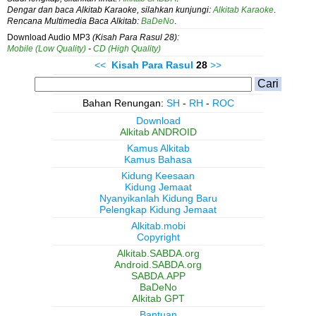
Dengar dan baca Alkitab Karaoke, silahkan kunjungi:
Alkitab Karaoke
.
Rencana Multimedia Baca Alkitab:
BaDeNo
.
Download Audio MP3
(Kisah Para Rasul 28):
Mobile (Low Quality)
-
CD (High Quality)
<<
Kisah Para Rasul
28
>>
Bahan Renungan:
SH
-
RH
-
ROC
Download
Alkitab ANDROID
Kamus Alkitab
Kamus Bahasa
Kidung Keesaan
Kidung Jemaat
Nyanyikanlah Kidung Baru
Pelengkap Kidung Jemaat
Alkitab.mobi
Copyright
Alkitab.SABDA.org
Android.SABDA.org
SABDA.APP
BaDeNo
Alkitab GPT
Bantuan