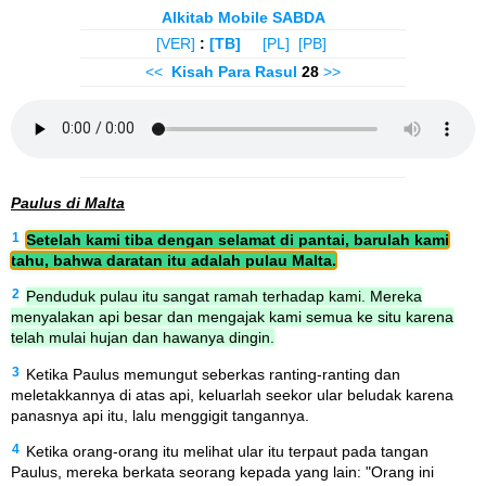
Alkitab Mobile SABDA
[VER]
:
[TB]
[PL]
[PB]
<<
Kisah Para Rasul
28
>>
Paulus di Malta
1
Setelah kami tiba dengan selamat di pantai, barulah kami
tahu, bahwa daratan itu adalah pulau Malta.
2
Penduduk pulau itu sangat ramah terhadap kami. Mereka
menyalakan api besar dan mengajak kami semua ke situ karena
telah mulai hujan dan hawanya dingin.
3
Ketika Paulus memungut seberkas ranting-ranting dan
meletakkannya di atas api, keluarlah seekor ular beludak karena
panasnya api itu, lalu menggigit tangannya.
4
Ketika orang-orang itu melihat ular itu terpaut pada tangan
Paulus, mereka berkata seorang kepada yang lain: "Orang ini