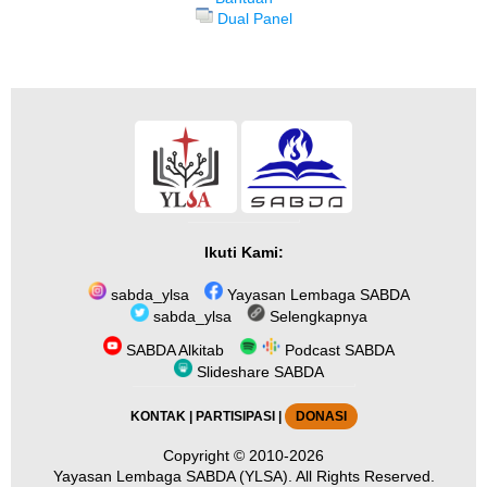
Dual Panel
Ikuti Kami:
sabda_ylsa
Yayasan Lembaga SABDA
sabda_ylsa
Selengkapnya
SABDA Alkitab
Podcast SABDA
Slideshare SABDA
KONTAK
|
PARTISIPASI
|
DONASI
Copyright
© 2010-2026
Yayasan Lembaga SABDA (YLSA).
All Rights Reserved.