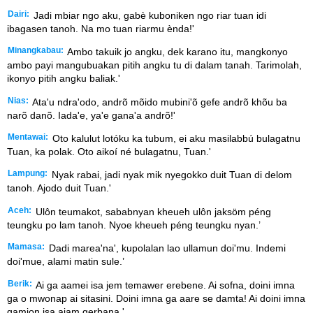
Dairi:
Jadi mbiar ngo aku, gabè kuboniken ngo riar tuan idi
ibagasen tanoh. Na mo tuan riarmu ènda!'
Minangkabau:
Ambo takuik jo angku, dek karano itu, mangkonyo
ambo payi mangubuakan pitih angku tu di dalam tanah. Tarimolah,
ikonyo pitih angku baliak.'
Nias:
Ata'u ndra'odo, andrõ mõido mubini'õ gefe andrõ khõu ba
narõ danõ. Iada'e, ya'e gana'a andrõ!'
Mentawai:
Oto kalulut lotóku ka tubum, ei aku masilabbú bulagatnu
Tuan, ka polak. Oto aikoí né bulagatnu, Tuan.'
Lampung:
Nyak rabai, jadi nyak mik nyegokko duit Tuan di delom
tanoh. Ajodo duit Tuan.'
Aceh:
Ulôn teumakot, sababnyan kheueh ulôn jaksöm péng
teungku po lam tanoh. Nyoe kheueh péng teungku nyan.’
Mamasa:
Dadi marea'na', kupolalan lao ullamun doi'mu. Indemi
doi'mue, alami matin sule.’
Berik:
Ai ga aamei isa jem temawer erebene. Ai sofna, doini imna
ga o mwonap ai sitasini. Doini imna ga aare se damta! Ai doini imna
gamjon isa ajam gerbana.'