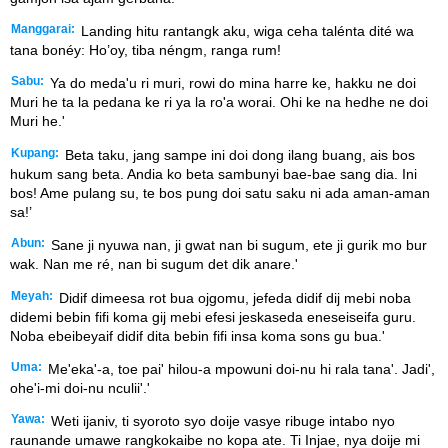
Manggarai:
Landing hitu rantangk aku, wiga ceha talénta dité wa
tana bonéy: Ho’oy, tiba néngm, ranga rum!
Sabu:
Ya do meda'u ri muri, rowi do mina harre ke, hakku ne doi
Muri he ta la pedana ke ri ya la ro'a worai. Ohi ke na hedhe ne doi
Muri he.'
Kupang:
Beta taku, jang sampe ini doi dong ilang buang, ais bos
hukum sang beta. Andia ko beta sambunyi bae-bae sang dia. Ini
bos! Ame pulang su, te bos pung doi satu saku ni ada aman-aman
sa!’
Abun:
Sane ji nyuwa nan, ji gwat nan bi sugum, ete ji gurik mo bur
wak. Nan me ré, nan bi sugum det dik anare.'
Meyah:
Didif dimeesa rot bua ojgomu, jefeda didif dij mebi noba
didemi bebin fifi koma gij mebi efesi jeskaseda eneseiseifa guru.
Noba ebeibeyaif didif dita bebin fifi insa koma sons gu bua.'
Uma:
Me'eka'-a, toe pai' hilou-a mpowuni doi-nu hi rala tana'. Jadi',
ohe'i-mi doi-nu nculii'.'
Yawa:
Weti ijaniv, ti syoroto syo doije vasye ribuge intabo nyo
raunande umawe rangkokaibe no kopa ate. Ti Injae, nya doije mi