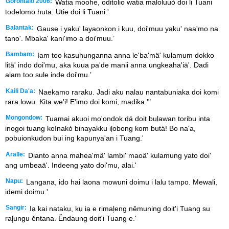
Gorontalo 2006:
Watia moohe, oditolio watia maloluuo̒ doi li Tuani
todelomo huta. Utie doi li Tuani.'
Balantak:
Gause i yaku' layaonkon i kuu, doi'muu yaku' naa'mo na
tano'. Mbaka' kani'imo a doi'muu.’
Bambam:
Iam too kasuhunganna anna le'ba'mä' kulamum dokko
litä' indo doi'mu, aka kuua pa'de manii anna ungkeaha'iä'. Dadi
alam too sule inde doi'mu.’
Kaili Da'a:
Naekamo raraku. Jadi aku nalau nantabuniaka doi komi
rara lowu. Kita we'i! E'imo doi komi, madika.'"
Mongondow:
Tuamai akuoi mo'ondok dá doit buḷawan toribu inta
inogoi tuang koínakó binayakku iḷobong kom butá! Bo na'a,
pobuionkudon bui ing kapunya'an i Tuang.'
Aralle:
Dianto anna mahea'mä' lambi' maoä' kulamung yato doi'
ang umbeaä'. Indeeng yato doi'mu, alai.'
Napu:
Langana, ido hai laona mowuni doimu i lalu tampo. Mewali,
idemi doimu.'
Sangir:
Iạ kai natakụ, kụ iạ e rimal᷊eng němuning doit'i Tuang su
ral᷊ungu ěntana. Ěndaung doit'i Tuang e.'