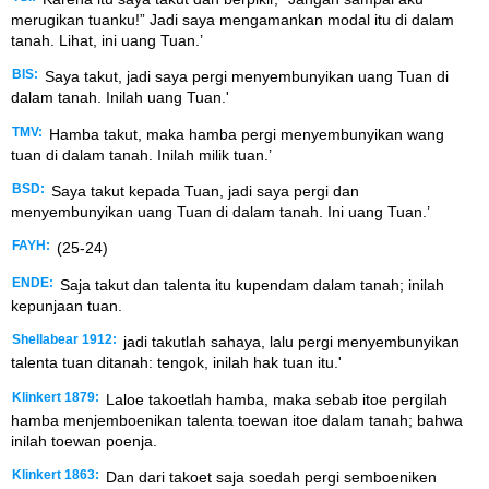
merugikan tuanku!” Jadi saya mengamankan modal itu di dalam
tanah. Lihat, ini uang Tuan.’
BIS:
Saya takut, jadi saya pergi menyembunyikan uang Tuan di
dalam tanah. Inilah uang Tuan.'
TMV:
Hamba takut, maka hamba pergi menyembunyikan wang
tuan di dalam tanah. Inilah milik tuan.’
BSD:
Saya takut kepada Tuan, jadi saya pergi dan
menyembunyikan uang Tuan di dalam tanah. Ini uang Tuan.’
FAYH:
(25-24)
ENDE:
Saja takut dan talenta itu kupendam dalam tanah; inilah
kepunjaan tuan.
Shellabear 1912:
jadi takutlah sahaya, lalu pergi menyembunyikan
talenta tuan ditanah: tengok, inilah hak tuan itu.'
Klinkert 1879:
Laloe takoetlah hamba, maka sebab itoe pergilah
hamba menjemboenikan talenta toewan itoe dalam tanah; bahwa
inilah toewan poenja.
Klinkert 1863:
Dan dari takoet saja soedah pergi semboeniken