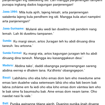
punapa ingkang dados kagungan panjenengan!
Jawa 1994:
Mila kula ajrih, lajeng késah; arta panjenengan
satalenta lajeng kula pendhem ing siti. Mangga kula aturi nampèni
arta panjenengan!’
Jawa-Suriname:
Mulané aku wedi lan duwitmu tak pendem nang
lemah. Lah iki duwitmu tampanen.’
Sunda:
Ku margi sieun, artos Juragan teh ku abdi diruang dina
taneuh. Ieu artosna.’
Sunda Formal:
Ku margi eta, artos kagungan juragan teh ku abdi
diruang dina taneuh. Mangga ieu kasanggakeun deui.’
Madura:
Abdina tako’, daddi obangnga panjennengngan sareng
abdina eerrep e dhalem tana. Ka’dhinto’ obangngepon.’
Bauzi:
Labihàmu oho eba loho emas dom lam eho meedume ame
emas lam dualehe vaba setemeam làhà oho eba faki beom bak
labna zohàme em fa iedi oho eba loho emas dom vàmtea lam eho
le bak sime fa baumsuhu bak. Ame emas dom neam tame. Oho
naedat nasi fa vale.’
Bali:
Punika awinanne titiang ajerih. Duaning punika jinah druene