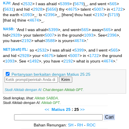
KJV:
And <
2532
> I was afraid <
5399
> (
5679
)_, and went <
565
>
(
5631
) and hid <
2928
> (
5656
) thy <
4675
> talent <
5007
> in <
1722
>
the earth <
1093
>_: lo <
2396
>_, [there] thou hast <
2192
> (
5719
)
[that is] thine <
4674
>_.
NASB:
'And I was afraid<
5399
>, and went<
565
> away<
565
> and
hid<
2928
> your talent<
5007
> in the ground<
1093
>. See<
2396
>,
you have<
2192
> what<
3588
> is yours<
4674
>.'
NET [draft] ITL:
so <
2532
> I was afraid <
5399
>, and I went <
565
>
and hid <
2928
> your <
4675
> talent <
5007
> in <
1722
> the ground
<
1093
>. See <
1492
>, you have <
2192
> what is yours <
4674
>.’
Pertanyaan berkaitan dengan Matius 25:25
Kirim
Studi Alkitab dengan AI:
Chat dengan Alkitab GPT
.
Studi lengkap, lihat:
Alkitab SABDA
.
Studi Alkitab dengan AI:
Alkitab GPT
.
<<
Matius
25
: 25
>>
Bahan Renungan:
SH
-
RH
-
ROC