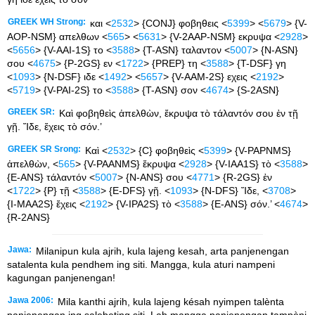
GREEK WH Strong:
και <
2532
> {CONJ} φοβηθεις <
5399
> <
5679
> {V-
AOP-NSM} απελθων <
565
> <
5631
> {V-2AAP-NSM} εκρυψα <
2928
>
<
5656
> {V-AAI-1S} το <
3588
> {T-ASN} ταλαντον <
5007
> {N-ASN}
σου <
4675
> {P-2GS} εν <
1722
> {PREP} τη <
3588
> {T-DSF} γη
<
1093
> {N-DSF} ιδε <
1492
> <
5657
> {V-AAM-2S} εχεις <
2192
>
<
5719
> {V-PAI-2S} το <
3588
> {T-ASN} σον <
4674
> {S-2ASN}
GREEK SR:
Καὶ φοβηθεὶς ἀπελθὼν, ἔκρυψα τὸ τάλαντόν σου ἐν τῇ
γῇ. Ἴδε, ἔχεις τὸ σόν.’
GREEK SR Srong:
Καὶ <
2532
> {C} φοβηθεὶς <
5399
> {V-PAPNMS}
ἀπελθὼν, <
565
> {V-PAANMS} ἔκρυψα <
2928
> {V-IAA1S} τὸ <
3588
>
{E-ANS} τάλαντόν <
5007
> {N-ANS} σου <
4771
> {R-2GS} ἐν
<
1722
> {P} τῇ <
3588
> {E-DFS} γῇ. <
1093
> {N-DFS} Ἴδε, <
3708
>
{I-MAA2S} ἔχεις <
2192
> {V-IPA2S} τὸ <
3588
> {E-ANS} σόν.’ <
4674
>
{R-2ANS}
Jawa:
Milanipun kula ajrih, kula lajeng kesah, arta panjenengan
satalenta kula pendhem ing siti. Mangga, kula aturi nampeni
kagungan panjenengan!
Jawa 2006:
Mila kanthi ajrih, kula lajeng késah nyimpen talènta
panjenengan ing salebeting siti. Lah mangga panjenengan tampèni