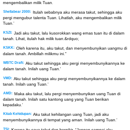
mengembalikan milik Tuan.
Shellabear 2000:
Itulah sebabnya aku merasa takut, sehingga aku
pergi mengubur talenta Tuan. Lihatlah, aku mengembalikan milik
Tuan.’
KSZI:
Jadi aku takut, lalu kusorokkan wang emas tuan itu di dalam
tanah. Lihat, itulah hak milik tuan.&rdquo;
KSKK:
Oleh karena itu, aku takut, dan menyembunyikan uangmu di
dalam tanah. Ambillah milikmu ini."
WBTC Draft:
Aku takut sehingga aku pergi menyembunyikannya ke
dalam tanah. Inilah uang Tuan.'
VMD:
Aku takut sehingga aku pergi menyembunyikannya ke dalam
tanah. Inilah uang Tuan.’
AMD:
Maka aku takut, lalu pergi menyembunyikan uang Tuan di
dalam tanah. Inilah satu kantong uang yang Tuan berikan
kepadaku.’
Kitab Kehidupan:
Aku takut kehilangan uang Tuan, jadi aku
menyembunyikannya di tempat yang aman. Inilah uang Tuan.’
TSI:
Karena itu saya takut dan berpikir, “Jangan sampai aku