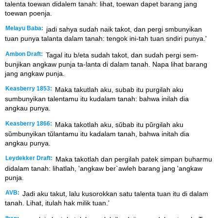
talenta toewan didalem tanah: lihat, toewan dapet barang jang
toewan poenja.
Melayu Baba:
jadi sahya sudah naik takot, dan pergi smbunyikan
tuan punya talanta dalam tanah: tengok ini-tah tuan sndiri punya.'
Ambon Draft:
Tagal itu b/eta sudah takot, dan sudah pergi sem-
bunjikan angkaw punja ta-lanta di dalam tanah. Napa lihat barang
jang angkaw punja.
Keasberry 1853:
Maka takutlah aku, subab itu purgilah aku
sumbunyikan talentamu itu kudalam tanah: bahwa inilah dia
angkau punya.
Keasberry 1866:
Maka takotlah aku, sŭbab itu pŭrgilah aku
sŭmbunyikan tŭlantamu itu kadalam tanah, bahwa initah dia
angkau punya.
Leydekker Draft:
Maka takotlah dan pergilah patek simpan buharmu
didalam tanah: lihatlah, 'angkaw ber`awleh barang jang 'angkaw
punja.
AVB:
Jadi aku takut, lalu kusorokkan satu talenta tuan itu di dalam
tanah. Lihat, itulah hak milik tuan.’