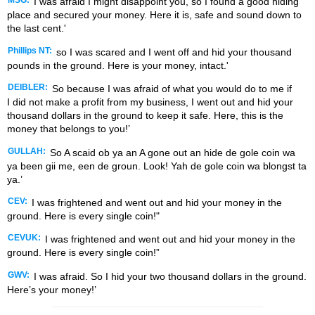
MSG:
I was afraid I might disappoint you, so I found a good hiding
place and secured your money. Here it is, safe and sound down to
the last cent.'
Phillips NT:
so I was scared and I went off and hid your thousand
pounds in the ground. Here is your money, intact.'
DEIBLER:
So because I was afraid of what you would do to me if
I did not make a profit from my business, I went out and hid your
thousand dollars in the ground to keep it safe. Here, this is the
money that belongs to you!’
GULLAH:
So A scaid ob ya an A gone out an hide de gole coin wa
ya been gii me, een de groun. Look! Yah de gole coin wa blongst ta
ya.’
CEV:
I was frightened and went out and hid your money in the
ground. Here is every single coin!"
CEVUK:
I was frightened and went out and hid your money in the
ground. Here is every single coin!”
GWV:
I was afraid. So I hid your two thousand dollars in the ground.
Here’s your money!’