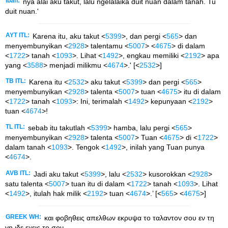
Iban:
nya alai aku takut, lalu ngelalaika duit nuan dalam tanah. Tu
duit nuan.'
AYT ITL:
Karena itu, aku takut <
5399
>, dan pergi <
565
> dan
menyembunyikan <
2928
> talentamu <
5007
> <
4675
> di dalam
<
1722
> tanah <
1093
>. Lihat <
1492
>, engkau memiliki <
2192
> apa
yang <
3588
> menjadi milikmu <
4674
>.' [<
2532
>]
TB ITL:
Karena itu <
2532
> aku takut <
5399
> dan pergi <
565
>
menyembunyikan <
2928
> talenta <
5007
> tuan <
4675
> itu di dalam
<
1722
> tanah <
1093
>: Ini, terimalah <
1492
> kepunyaan <
2192
>
tuan <
4674
>!
TL ITL:
sebab itu takutlah <
5399
> hamba, lalu pergi <
565
>
menyembunyikan <
2928
> talenta <
5007
> Tuan <
4675
> di <
1722
>
dalam tanah <
1093
>. Tengok <
1492
>, inilah yang Tuan punya
<
4674
>.
AVB ITL:
Jadi aku takut <
5399
>, lalu <
2532
> kusorokkan <
2928
>
satu talenta <
5007
> tuan itu di dalam <
1722
> tanah <
1093
>. Lihat
<
1492
>, itulah hak milik <
2192
> tuan <
4674
>.’ [<
565
> <
4675
>]
GREEK WH:
και φοβηθεις απελθων εκρυψα το ταλαντον σου εν τη
γη ιδε εχεις το σον