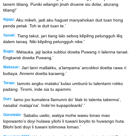
tanem titiang. Puniki wilangin jinah druene siu dolar, aturang
titiang!’
Ngaju:
Aku mikeh, jadi aku haguet manyahokan duit tuan hong
penda petak. Toh ie duit tuan te.'
Sasak:
Tiang takut, jari tiang lalo seboq kẽpẽng pelungguh lẽq
dalem tanaq. Niki kẽpẽng pelungguh nike.'
Bugis:
Métauka, jaji laoka subbui dowita Puwang ri lalenna tanaé.
Engkanié dowita Puwang.’
Makasar:
Jari lanri mallakku, a’lampama’ ancokkoi doetta rawa ri
buttaya. Annemi doetta karaeng.’
Toraja:
Iamoto angku mataku’ kulao umbunii tu talentami rokko
padang. Tiromi, inde sia tu apammi.
Duri:
Iamo joo kumalera llamunni do' litak to talenta tabenna',
nasaba' malaja'na'. Inde'mi kupapoleanki'.'
Gorontalo:
Sababu uwito, watiya mohe wawu lonao mao
lopowanto'o doyi hulawa yilohi li tuwani boyito to huwango huta.
Bilohi boti doyi li tuwani tolimowa lomao.’