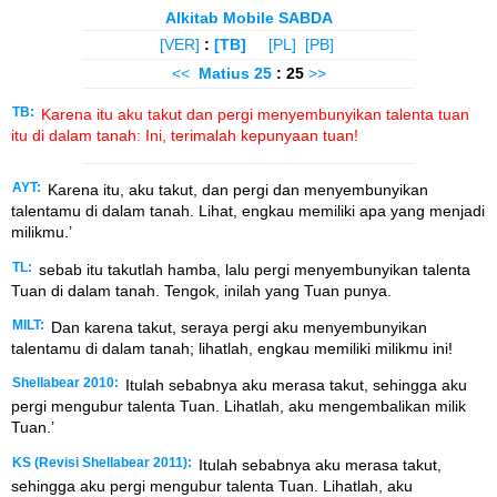
Alkitab Mobile SABDA
[VER]
:
[TB]
[PL]
[PB]
<<
Matius
25
: 25
>>
TB:
Karena itu aku takut dan pergi menyembunyikan talenta tuan
itu di dalam tanah: Ini, terimalah kepunyaan tuan!
AYT:
Karena itu, aku takut, dan pergi dan menyembunyikan
talentamu di dalam tanah. Lihat, engkau memiliki apa yang menjadi
milikmu.’
TL:
sebab itu takutlah hamba, lalu pergi menyembunyikan talenta
Tuan di dalam tanah. Tengok, inilah yang Tuan punya.
MILT:
Dan karena takut, seraya pergi aku menyembunyikan
talentamu di dalam tanah; lihatlah, engkau memiliki milikmu ini!
Shellabear 2010:
Itulah sebabnya aku merasa takut, sehingga aku
pergi mengubur talenta Tuan. Lihatlah, aku mengembalikan milik
Tuan.’
KS (Revisi Shellabear 2011):
Itulah sebabnya aku merasa takut,
sehingga aku pergi mengubur talenta Tuan. Lihatlah, aku