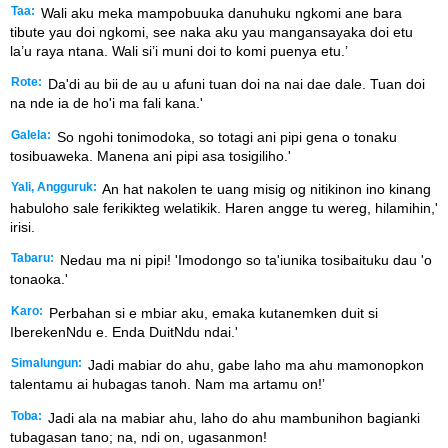
Taa:
Wali aku meka mampobuuka danuhuku ngkomi ane bara
tibute yau doi ngkomi, see naka aku yau mangansayaka doi etu
la’u raya ntana. Wali si’i muni doi to komi puenya etu.’
Rote:
Da'di au bii de au u afuni tuan doi na nai dae dale. Tuan doi
na nde ia de ho'i ma fali kana.'
Galela:
So ngohi tonimodoka, so totagi ani pipi gena o tonaku
tosibuaweka. Manena ani pipi asa tosigiliho.'
Yali, Angguruk:
An hat nakolen te uang misig og nitikinon ino kinang
habuloho sale ferikikteg welatikik. Haren angge tu wereg, hilamihin,'
irisi.
Tabaru:
Nedau ma ni pipi! 'Imodongo so ta'iunika tosibaituku dau 'o
tonaoka.'
Karo:
Perbahan si e mbiar aku, emaka kutanemken duit si
IberekenNdu e. Enda DuitNdu ndai.'
Simalungun:
Jadi mabiar do ahu, gabe laho ma ahu mamonopkon
talentamu ai hubagas tanoh. Nam ma artamu on!ʼ
Toba:
Jadi ala na mabiar ahu, laho do ahu mambunihon bagianki
tubagasan tano; na, ndi on, ugasanmon!