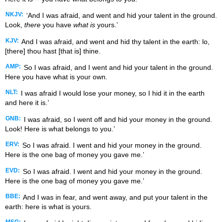
NKJV:
‘And I was afraid, and went and hid your talent in the ground.
Look,
there
you have
what is
yours.’
KJV:
And I was afraid, and went and hid thy talent in the earth: lo,
[there] thou hast [that is] thine.
AMP:
So I was afraid, and I went and hid your talent in the ground.
Here you have what is your own.
NLT:
I was afraid I would lose your money, so I hid it in the earth
and here it is.’
GNB:
I was afraid, so I went off and hid your money in the ground.
Look! Here is what belongs to you.’
ERV:
So I was afraid. I went and hid your money in the ground.
Here is the one bag of money you gave me.’
EVD:
So I was afraid. I went and hid your money in the ground.
Here is the one bag of money you gave me.’
BBE:
And I was in fear, and went away, and put your talent in the
earth: here is what is yours.