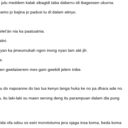
ulu meddem kalak sibagidi taba daberru idi ibagessen ukurna.
o jo bajina jo padusi tu di dalam atinyo.
let'án nia ka paatuatnia.
ini.
an ka jimeumukah ngon inong nyan lam até jih.
a.
yen gwelaiserem mes gam gwebili jelem inibe.
u do napoanne do tao lua kenyo langa huka ke no pa dhara ade no.
a, itu laki-laki su maen serong deng itu parampuan dalam dia pung
oida ofa odou os esiri morototuma jera ojaga insa koma, beda koma