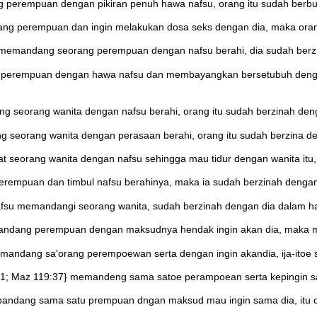
 perempuan dengan pikiran penuh hawa nafsu, orang itu sudah berbua
dang perempuan dan ingin melakukan dosa seks dengan dia, maka oran
 memandang seorang perempuan dengan nafsu berahi, dia sudah berzi
ng perempuan dengan hawa nafsu dan membayangkan bersetubuh denga
seorang wanita dengan nafsu berahi, orang itu sudah berzinah denga
seorang wanita dengan perasaan berahi, orang itu sudah berzina den
t seorang wanita dengan nafsu sehingga mau tidur dengan wanita itu, 
rempuan dan timbul nafsu berahinya, maka ia sudah berzinah dengan 
fsu memandangi seorang wanita, sudah berzinah dengan dia dalam hat
andang perempuan dengan maksudnya hendak ingin akan dia, maka me
andang sa'orang perempoewan serta dengan ingin akandia, ija-itoe s
1; Maz 119:37} memandeng sama satoe perampoean serta kepingin sam
 pandang sama satu prempuan dngan maksud mau ingin sama dia, itu o