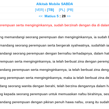
Alkitab Mobile SABDA
[VER]
:
[TB]
[PL]
[PB]
<<
Matius
5
: 28
>>
rempuan serta menginginkannya, sudah berzinah dengan dia di dalam
ng memandangi seorang perempuan dan menginginkannya, ia sudah be
emandang seorang perempuan serta bergerak syahwatnya, sudahlah ia 
dangi seorang perempuan dengan bernafsu terhadapnya, dalam hatin
mpuan serta menginginkannya, ia telah berbuat zina dengan perempua
ndang perempuan serta menginginkannya, ia telah berbuat zina denga
g perempuan serta menginginkannya, maka ia telah berbuat zina den
ng seorang wanita dengan berahi, telah berzina dengannya dalam ha
g kepada seorang perempuan untuk memuaskan nafsu birahinya, sesu
andang perempuan dengan pikiran penuh hawa nafsu, orang itu sudah 