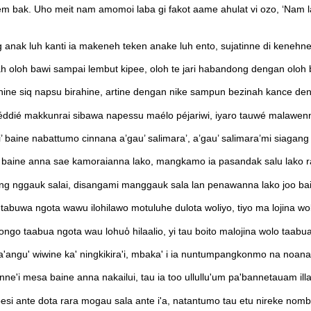
 bak. Uho meit nam amomoi laba gi fakot aame ahulat vi ozo, ‘Nam l
ak luh kanti ia makeneh teken anake luh ento, sujatinne di kenehne
loh bawi sampai lembut kipee, oloh te jari habandong dengan oloh b
ine siq napsu birahine, artine dengan nike sampun bezinah kance den
éddié makkunrai sibawa napessu maélo péjariwi, iyaro tauwé malawenni
baine nabattumo cinnana a’gau’ salimara’, a’gau’ salimara’mi siagang 
baine anna sae kamoraianna lako, mangkamo ia pasandak salu lako ra
ng nggauk salai, disangami manggauk sala lan penawanna lako joo ba
 tabuwa ngota wawu ilohilawo motuluhe dulota woliyo, tiyo ma lojina wol
ngo taabua ngota wau lohuo̒ hilaalio, yi tau boito malojina wolo taabua
'angu' wiwine ka' ningkikira'i, mbaka' i ia nuntumpangkonmo na noana
'i mesa baine anna nakailui, tau ia too ullullu'um pa'bannetauam i
 ante dota rara mogau sala ante i'a, natantumo tau etu nireke nombab