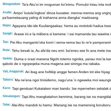
Mongondow:
Ta'e Aku'oi im moguman ko'inimu: Pomuḷoi intau inta mo
Aralle:
Ampo' kutula'ingkoa' dinoa kuoatee: menna-menna ang ungngita
pa'bannetauang yaling di inahanna anna diangka' madosang.
Napu:
Agayana ide-ide Kuuliangaakau: hema au mototoki hadua towaw
Sangir:
Arawe ini e Iạ mẹ̌bera si kamene: i sai mạmanda tau wawine
Taa:
Pei Aku manganto’oka komi i sema-sema tau to re’e pamporaninya
Rote:
Tehu besak ia, Au afa'da neu emi: ba'eneu see fo ana mete inak
Galela:
Duma o orasi manena Ngohi totemo nginika, yanau moi la k
qabolo de o ngopeqeka muna magena awi sininga ma rabaka.
Yali, Angguruk:
Ari ibag ane holtikip angge famen Anden tot eke hiyag
Tabaru:
Ma ne'ena ngoi tinisidemo, nagu'una 'o ngeweka moi waungin
Karo:
Tapi genduari Kukataken man bandu: Ise mpernehen sekalak diber
Simalungun:
Tapi Ahu mangkatahon bennima, barang ise na mangidah 
Toba:
Alai Ahu mandok tu hamu: Manang ise na mamereng boruboru h