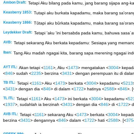
Ambon Draft:
Tetapi Aku bilang pada kamu, jang barang sijapa ang-ka
Keasberry 1853:
Tutapi aku burkata kapadamu, maka barang sa'orang
Keasberry 1866:
Tŭtapi aku bŭrkata kapadamu, maka barang sa’orang
Leydekker Draft:
Tetapi 'aku 'ini bersabda pada kamu, bahuwa sasa`a
AVB:
Tetapi sekarang Aku berkata kepadamu: Sesiapa yang memanda
Iban:
Tang Aku madah ngagai kita, barang sapa merening ngagai indu
AYT ITL:
Akan tetapi <
1161
>, Aku <
1473
> mengatakan <
3004
> kepa
<
846
> sudah <
2235
> berzina <
3431
> dengan perempuan itu di dala
TB ITL:
Tetapi <
1161
> Aku <
1473
> berkata <
3004
> kepadamu <
5213
<
3431
> dengan dia <
846
> di dalam <
1722
> hatinya <
2588
> <
846
>. [
TL ITL:
Tetapi <
1161
> Aku <
1473
> ini berkata <
3004
> kepadamu <
52
<
1937
>, sudahlah ia berzinah <
3431
> dengan dia <
846
> di <
1722
> d
AVB ITL:
Tetapi <
1161
> sekarang Aku <
1473
> berkata <
3004
> kepad
berzina <
3431
> dengannya <
846
> dalam <
1722
> hati <
2588
>. [<
375