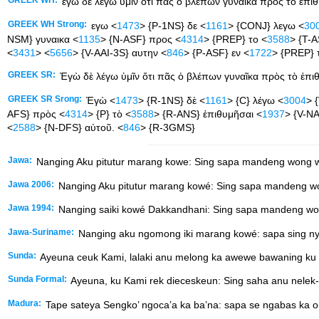
GREEK WH:
εγω δε λεγω υμιν οτι πας ο βλεπων γυναικα προς το επιθυ
GREEK WH Strong:
εγω <
1473
> {P-1NS} δε <
1161
> {CONJ} λεγω <
30
NSM} γυναικα <
1135
> {N-ASF} προς <
4314
> {PREP} το <
3588
> {T-A
<
3431
> <
5656
> {V-AAI-3S} αυτην <
846
> {P-ASF} εν <
1722
> {PREP} 
GREEK SR:
Ἐγὼ δὲ λέγω ὑμῖν ὅτι πᾶς ὁ βλέπων γυναῖκα πρὸς τὸ ἐπιθ
GREEK SR Srong:
Ἐγὼ <
1473
> {R-1NS} δὲ <
1161
> {C} λέγω <
3004
> 
AFS} πρὸς <
4314
> {P} τὸ <
3588
> {R-ANS} ἐπιθυμῆσαι <
1937
> {V-NA
<
2588
> {N-DFS} αὐτοῦ. <
846
> {R-3GMS}
Jawa:
Nanging Aku pitutur marang kowe: Sing sapa mandeng wong wa
Jawa 2006:
Nanging Aku pitutur marang kowé: Sing sapa mandeng won
Jawa 1994:
Nanging saiki kowé Dakkandhani: Sing sapa mandeng wong
Jawa-Suriname:
Nanging aku ngomong iki marang kowé: sapa sing nya
Sunda:
Ayeuna ceuk Kami, lalaki anu melong ka awewe bawaning ku
Sunda Formal:
Ayeuna, ku Kami rek dieceskeun: Sing saha anu nelek-n
Madura:
Tape sateya Sengko’ ngoca’a ka ba’na: sapa se ngabas ka ore