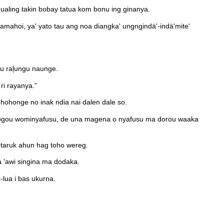
nualing takin bobay tatua kom bonu ing ginanya.
mahoi, ya' yato tau ang noa diangka' ungngindä'-indä'mite'
u ral᷊ungu naunge.
ri rayanya.”
 hohonge no inak ndia nai dalen dale so.
gogou wominyafusu, de una magena o nyafusu ma dorou waaka
 taruk ahun hag toho wereg.
 'awi singina ma dodaka.
-lua i bas ukurna.