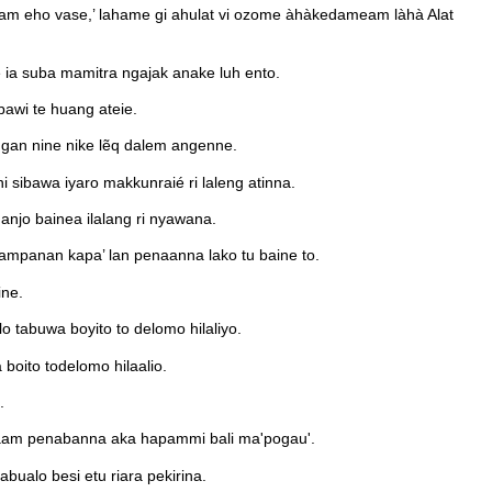
am eho vase,’ lahame gi ahulat vi ozome àhàkedameam làhà Alat
 ia suba mamitra ngajak anake luh ento.
awi te huang ateie.
gan nine nike lẽq dalem angenne.
 sibawa iyaro makkunraié ri laleng atinna.
anjo bainea ilalang ri nyawana.
mpanan kapa’ lan penaanna lako tu baine to.
ine.
o tabuwa boyito to delomo hilaliyo.
 boito todelomo hilaalio.
.
llaam penabanna aka hapammi bali ma'pogau'.
ualo besi etu riara pekirina.