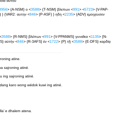
ρδια αυτου
3956
> {A-NSM} ο <
3588
> {T-NSM} βλεπων <
991
> <
5723
> {V-PAP-
} } {VAR2: αυτην <
846
> {P-ASF} } ηδη <
2235
> {ADV} εμοιχευσεν
<
3588
> {R-NMS} βλέπων <
991
> {V-PPANMS} γυναῖκα <
1135
> {N-
3S} αὐτὴν <
846
> {R-3AFS} ἐν <
1722
> {P} τῇ <
3588
> {E-DFS} καρδίᾳ
oning atine.
 sajroning atiné.
ing sajroning atiné.
dang karo wong wédok kuwi ing atiné.
la’ e dhalem atena.