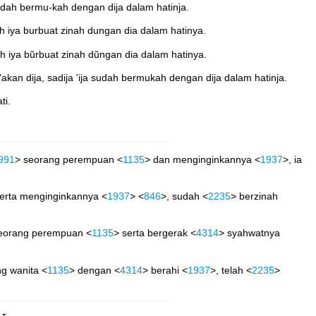
udah bermu-kah dengan dija dalam hatinja.
iya burbuat zinah dungan dia dalam hatinya.
iya bŭrbuat zinah dŭngan dia dalam hatinya.
n dija, sadija 'ija sudah bermukah dengan dija dalam hatinja.
ti.
991
> seorang perempuan <
1135
> dan menginginkannya <
1937
>, ia
serta menginginkannya <
1937
> <
846
>, sudah <
2235
> berzinah
eorang perempuan <
1135
> serta bergerak <
4314
> syahwatnya
g wanita <
1135
> dengan <
4314
> berahi <
1937
>, telah <
2235
>