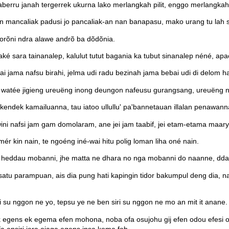
ru janah tergerrek ukurna lako merlangkah pilit, enggo merlangkah j
mancaliak padusi jo pancaliak-an nan banapasu, mako urang tu lah sam
ihorõni ndra alawe andrõ ba dõdõnia.
ké sara tainanalep, kalulut tutut bagania ka tubut sinanalep néné, apae
 jama nafsu birahi, jelma udi radu bezinah jama bebai udi di delom hat
watée jigieng ureuëng inong deungon nafeusu gurangsang, ureuëng ny
ndek kamailuanna, tau iatoo ullullu' pa'bannetauan illalan penawann
ni nafsi jam gam domolaram, ane jei jam taabif, jei etam-etama maar
r kin nain, te ngoéng iné-wai hitu polig loman liha oné nain.
e heddau mobanni, jhe matta ne dhara no nga mobanni do naanne, dda
atu parampuan, ais dia pung hati kapingin tidor bakumpul deng dia, n
i su nggon ne yo, tepsu ye ne ben siri su nggon ne mo an mit it anane.
ok egens ek egema efen mohona, noba ofa osujohu gij efen odou efesi 
a ensiri jera ojaga egens insa koma fob.