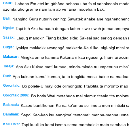
Bauzi:
Lahana Em etei im gàhàna nehasu uba fa vi vahokedalo modem
ozomta uho gi ame nam lam ab ve faina modeham bak.
Bali:
Nanging Guru nuturin cening: Sawatek anake ane nganengneng an
Ngaju:
Tapi toh Aku hamauh dengan keton: ewe-eweh je manampayah o
Sasak:
Laguq mangkin Tiang badaq side: Sai-sai saq serioq dengan n
Bugis:
Iyakiya makkekkuwangngé makkeda-Ka ri iko: nigi-nigi mitai s
Makasar:
Mingka anne kamma Kukana ri kau ngaseng: Inai-nai accini’ 
Toraja:
Apa Aku Kukua mati’ kumua, minda-minda tu umpenunu misa’ 
Duri:
Apa kukuan kamu' kumua, ia to tongkita mesa' baine na madoa
Gorontalo:
Bo polele-U mayi ode olimongoli: Titalotita ta mo'onto mao
Gorontalo 2006:
Bo botia Wau̒ motahuda mai olemu: titaalo tita molonto
Balantak:
Kasee bantilkonon-Ku na ko'omuu se' ime a men mintioki sa
Bambam:
Sapo' Kao-kao kuuaangkoa' tentomai: menna-menna unnenne
Kaili Da'a:
Tapi kuuli ka komi isema-sema mombalele mata samba'a besi