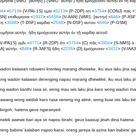
μησαι {VAR1: [αυτην] } {VAR2: αυτην } ηδη εμοιχευσεν αυτην εν τη κα
04
> <
5719
> {V-PAI-1S} υμιν <
5213
> {P-2DP} οτι <
3754
> {CONJ} πας <
SN} επιθυμησαι <
1937
> <
5658
> {V-AAN} {VAR1: [αυτην] <
846
> {P-ASF
τη <
3588
> {T-DSF} καρδια <
2588
> {N-DSF} αυτου <
846
> {P-GSM}
υμῆσαι αὐτὴν, ἤδη ἐμοίχευσεν αὐτὴν ἐν τῇ καρδίᾳ αὐτοῦ.
{V-IPA1S} ὑμῖν <
4771
> {R-2DP} ὅτι <
3754
> {C} πᾶς <
3956
> {S-NMS} ὁ 
A} αὐτὴν, <
846
> {R-3AFS} ἤδη <
2235
> {D} ἐμοίχευσεν <
3431
> {V-IAA
don kalawan nduweni krenteg marang dheweke, iku wus laku jina sajr
g wadon kalawan derenging napsu marang dhèwèké, iku wus laku jina
 wadon kanthi rasa sir, wong mau wis laku jina karo wong wadon mau 
wang wong wédok karo rasa seneng ing atiné, wong kuwi wis laku bé
 bogoh, hatena geus ngaranyed.
elek awewe bari aya sir napsu birahi, geus kaasup jinah dina hatena.
ng babine’ kalaban napso barai, oreng jareya la azina ban babine’ gel