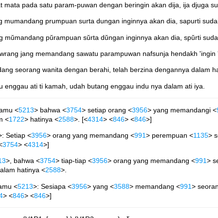
t mata pada satu param-puwan dengan beringin akan dija, ija djuga s
 mumandang prumpuan surta dungan inginnya akan dia, sapurti sudah 
 mŭmandang pŭrampuan sŭrta dŭngan inginnya akan dia, spŭrti sudah 
wrang jang memandang sawatu parampuwan nafsunja hendakh 'ingin 'aka
ng seorang wanita dengan berahi, telah berzina dengannya dalam ha
 enggau ati ti kamah, udah butang enggau indu nya dalam ati iya.
damu <
5213
> bahwa <
3754
> setiap orang <
3956
> yang memandangi <
m <
1722
> hatinya <
2588
>. [<
4314
> <
846
> <
846
>]
>: Setiap <
3956
> orang yang memandang <
991
> perempuan <
1135
> 
<
3754
> <
4314
>]
13
>, bahwa <
3754
> tiap-tiap <
3956
> orang yang memandang <
991
> s
alam hatinya <
2588
>.
amu <
5213
>: Sesiapa <
3956
> yang <
3588
> memandang <
991
> seoran
4
> <
846
> <
846
>]