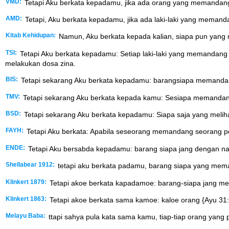
VMD:
Tetapi Aku berkata kepadamu, jika ada orang yang memandang
AMD:
Tetapi, Aku berkata kepadamu, jika ada laki-laki yang meman
Kitab Kehidupan:
Namun, Aku berkata kepada kalian, siapa pun yang
TSI:
Tetapi Aku berkata kepadamu: Setiap laki-laki yang memanda
melakukan dosa zina.
BIS:
Tetapi sekarang Aku berkata kepadamu: barangsiapa memandang 
TMV:
Tetapi sekarang Aku berkata kepada kamu: Sesiapa memandang 
BSD:
Tetapi sekarang Aku berkata kepadamu: Siapa saja yang meliha
FAYH:
Tetapi Aku berkata: Apabila seseorang memandang seorang pe
ENDE:
Tetapi Aku bersabda kepadamu: barang siapa jang dengan na
Shellabear 1912:
tetapi aku berkata padamu, barang siapa yang mem
Klinkert 1879:
Tetapi akoe berkata kapadamoe: barang-siapa jang mem
Klinkert 1863:
Tetapi akoe berkata sama kamoe: kaloe orang {Ayu 31:
Melayu Baba:
ttapi sahya pula kata sama kamu, tiap-tiap orang yang