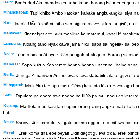
Dairi:
Bagèndari Aku mendokken taba kènè: barang isè menengen daber
Minangkabau:
Tapi kiniko Ambo katokan kabake angku-angku: siya nan 
Nias:
Iada'e Uw̃a'õ khõmi: niha samaigi ira alawe si fao fangisõ, no 
Mentawai:
Kineneiget geti, aku masikua ka matamui, kasei lé masiritúa
Lampung:
Kidang tano Nyak cawa jama niku: sapa sai ngeliak sai bebai
Aceh:
Teuma bak saát nyoe Ulôn peugah ubak gata: Barang sigasoe 
Mamasa:
Sapo kukua Kao temo: benna-benna unnenne'i baine anna ke
Berik:
Jengga Ai namwer Ai ims towas-towastababili: afa anggwana wi
Manggarai:
Maik Aku taé agu méu: Céing kaut ata lélo iné-wai agu humé
Sabu:
Tapulara pa dhara awe nadhe ne lii Ya pa mu: nadu do ketarr
Kupang:
Ma Beta mau kasi tau bagini: orang yang angka mata ko lia s
hati.
Abun:
Sarewo Ji ki sare do, ye gato sokme nggon, ete mit iwa ben sir
Meyah:
Erek koma tina ebeibeyaif Didif dagot gu iwa oida, erek osn
tein bera oska. Jeska ahah Allah eiteij bera koma morototuma erek of