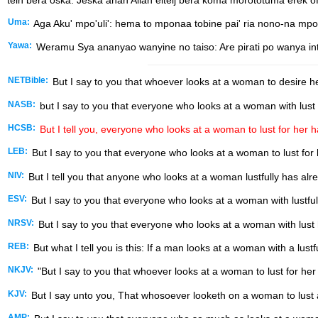
Uma:
Aga Aku' mpo'uli': hema to mponaa tobine pai' ria nono-na mpok
Yawa:
Weramu Sya ananyao wanyine no taiso: Are pirati po wanya inta 
NETBible:
But I say to you that whoever looks at a woman to desire he
NASB:
but I say to you that everyone who looks at a woman with lust f
HCSB:
But I tell you, everyone who looks at a woman to lust for her h
LEB:
But I say to you that everyone who looks at a woman to lust for 
NIV:
But I tell you that anyone who looks at a woman lustfully has alre
ESV:
But I say to you that everyone who looks at a woman with lustful 
NRSV:
But I say to you that everyone who looks at a woman with lust 
REB:
But what I tell you is this: If a man looks at a woman with a lust
NKJV:
"But I say to you that whoever looks at a woman to lust for her
KJV:
But I say unto you, That whosoever looketh on a woman to lust af
AMP: