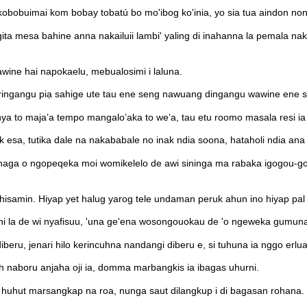
kobobuimai kom bobay tobatú bo mo'ibog ko'inia, yo sia tua aindon no
 mesa bahine anna nakailuii lambi' yaling di inahanna la pemala naka
ine hai napokaelu, mebualosimi i laluna.
 ringangu piạ sahige ute tau ene seng nawuang dingangu wawine ene s
 to maja’a tempo mangalo’aka to we’a, tau etu roomo masala resi ia 
 esa, tutika dale na nakababale no inak ndia soona, hataholi ndia ana
anaga o ngopeqeka moi womikelelo de awi sininga ma rabaka igogou-
 hisamin. Hiyap yet halug yarog tele undaman peruk ahun ino hiyap pal
i la de wi nyafisuu, 'una ge'ena wosongouokau de 'o ngeweka gumuna
u, jenari hilo kerincuhna nandangi diberu e, si tuhuna ia nggo erlua
naboru anjaha oji ia, domma marbangkis ia ibagas uhurni.
uhut marsangkap na roa, nunga saut dilangkup i di bagasan rohana.