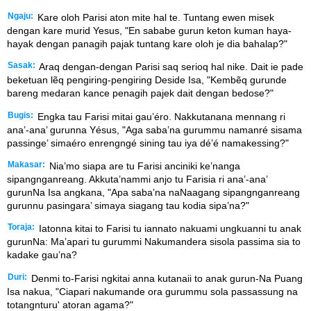
Ngaju:
Kare oloh Parisi aton mite hal te. Tuntang ewen misek
dengan kare murid Yesus, "En sababe gurun keton kuman haya-
hayak dengan panagih pajak tuntang kare oloh je dia bahalap?"
Sasak:
Araq dengan-dengan Parisi saq serioq hal nike. Dait ie pade
beketuan lẽq pengiring-pengiring Deside Isa, "Kembẽq gurunde
bareng medaran kance penagih pajek dait dengan bedose?"
Bugis:
Engka tau Farisi mitai gau’éro. Nakkutanana mennang ri
ana’-ana’ gurunna Yésus, "Aga saba’na gurummu namanré sisama
passinge’ simaéro enrengngé sining tau iya dé’é namakessing?"
Makasar:
Nia’mo siapa are tu Farisi anciniki ke’nanga
sipangnganreang. Akkuta’nammi anjo tu Farisia ri ana’-ana’
gurunNa Isa angkana, "Apa saba’na naNaagang sipangnganreang
gurunnu pasingara’ simaya siagang tau kodia sipa’na?"
Toraja:
Iatonna kitai to Farisi tu iannato nakuami ungkuanni tu anak
gurunNa: Ma’apari tu gurummi Nakumandera sisola passima sia to
kadake gau’na?
Duri:
Denmi to-Farisi ngkitai anna kutanaii to anak gurun-Na Puang
Isa nakua, "Ciapari nakumande ora gurummu sola passassung na
totangnturu' atoran agama?"