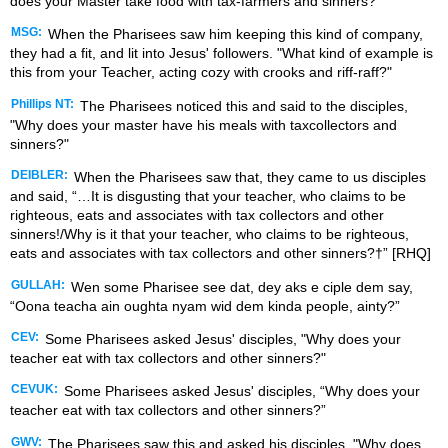
does your Master take food with tax-farmers and sinners?
MSG:
When the Pharisees saw him keeping this kind of company,
they had a fit, and lit into Jesus' followers. "What kind of example is
this from your Teacher, acting cozy with crooks and riff-raff?"
Phillips NT:
The Pharisees noticed this and said to the disciples,
"Why does your master have his meals with taxcollectors and
sinners?"
DEIBLER:
When the Pharisees saw that, they came to us disciples
and said, “…It is disgusting that your teacher, who claims to be
righteous, eats and associates with tax collectors and other
sinners!/Why is it that your teacher, who claims to be righteous,
eats and associates with tax collectors and other sinners?†” [RHQ]
GULLAH:
Wen some Pharisee see dat, dey aks e ciple dem say,
“Oona teacha ain oughta nyam wid dem kinda people, ainty?”
CEV:
Some Pharisees asked Jesus' disciples, "Why does your
teacher eat with tax collectors and other sinners?"
CEVUK:
Some Pharisees asked Jesus' disciples, “Why does your
teacher eat with tax collectors and other sinners?”
GWV:
The Pharisees saw this and asked his disciples, "Why does