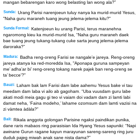
mangan bebarengan karo wong belasting lan wong ala?”
Sunda:
Urang Parisi narenjoeun tuluy nanya ka murid-murid Yesus,
"Naha guru maraneh tuang jeung jelema-jelema kitu?"
Sunda Formal:
Katenjoeun ku urang Parisi, terus maranehna
ngaromong kieu ka murid-murid Isa, “Naha guru maraneh daek
bae tuang jeung tukang-tukang cuke sarta jeung jelema-jelema
daroraka?”
Madura:
Badha reng-oreng Farisi se nangale’e jareya. Reng-oreng
jareya atanya ka red-moredda Isa, "Aponapa guruna sampeyan
me’ adha’ar bi’ reng-oreng tokang narek pajek ban reng-oreng se
ta’ becce’?"
Bauzi:
Laham bak lam Farisi dam labe aahemu Yesus bake vi tau
meedam dam laba vi ailo ab gagoham. “Uba vuusdam guru labe
akati modi meia gagu gi teo vi vaiam doi vadam dam zi lamti labi
damat neha, ‘Faina modeho,’ lahame ozomsum dam lamti vazisi na
zi vàmtea àdàla?”
Bali:
Rikala anggota golongan Parisine ngaksi paindikan punika,
dane raris mabaos ring parasisian Ida Hyang Yesus sapuniki: “Napi
awinane Gurun ragane kayun marayunan sareng-sareng ring juru
duduk pajeg miwah anak sane nista dama?”