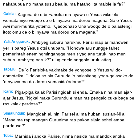
nakabubua no mana susu bea la, ma hataholi ta malole la fa?"
Galela:
Kagena de o bi Farisika ma nyawa o Yesus wikelelo
womatamiye wooqo de o bi nyawa ma dorou magena. So o Yesus
Awi muri-murika yotemo, "Qadoohaso Una wooqo de o balastengi
itotolomu de o bi nyawa ma dorou ona magena."
Yali, Angguruk:
Ambiyeg suburu narukmu Farisi inap arimanowen
yer isibareg Yesus otsi unubam, "Honowe aru nungge fahet
pemerintah enemingmingangge men siyag ane turuk inap men
suburu ambiyeg naruk?" ulug enele anggolo uruk latfag.
Tabaru:
De 'o Farisioka yakimake de yongose 'o Yesus wi do-
domoteika, "'Ido'oa so nia Guru de 'o balasitengi yoga-ga'asoko de
'o nyawa ma do-dorou yomasido'odomo?"
Karo:
Piga-piga kalak Parisi ngidah si enda. Emaka nina man ajar-
ajar Jesus, "Ngkai maka Gurundu e man ras pengalo cuke bage pe
ras kalak perdosa?"
Simalungun:
Mangidah ai, nini Parisei ai ma hubani susian-Ni ai,
“Mase ma rap mangan Gurunima rap pakon sijalo sohei ampa
pardousa?”
Toba:
Marnida i angka Parise, ninna nasida ma mandok angka