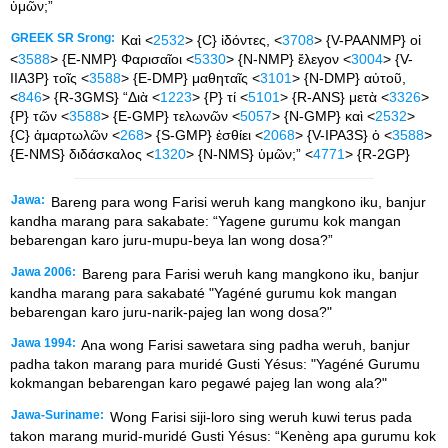
ὑμῶν;”
GREEK SR Srong:
Καὶ <
2532
> {C} ἰδόντες, <
3708
> {V-PAANMP} οἱ
<
3588
> {E-NMP} Φαρισαῖοι <
5330
> {N-NMP} ἔλεγον <
3004
> {V-
IIA3P} τοῖς <
3588
> {E-DMP} μαθηταῖς <
3101
> {N-DMP} αὐτοῦ,
<
846
> {R-3GMS} “Διὰ <
1223
> {P} τί <
5101
> {R-ANS} μετὰ <
3326
>
{P} τῶν <
3588
> {E-GMP} τελωνῶν <
5057
> {N-GMP} καὶ <
2532
>
{C} ἁμαρτωλῶν <
268
> {S-GMP} ἐσθίει <
2068
> {V-IPA3S} ὁ <
3588
>
{E-NMS} διδάσκαλος <
1320
> {N-NMS} ὑμῶν;” <
4771
> {R-2GP}
Jawa:
Bareng para wong Farisi weruh kang mangkono iku, banjur
kandha marang para sakabate: “Yagene gurumu kok mangan
bebarengan karo juru-mupu-beya lan wong dosa?”
Jawa 2006:
Bareng para Farisi weruh kang mangkono iku, banjur
kandha marang para sakabaté "Yagéné gurumu kok mangan
bebarengan karo juru-narik-pajeg lan wong dosa?"
Jawa 1994:
Ana wong Farisi sawetara sing padha weruh, banjur
padha takon marang para muridé Gusti Yésus: "Yagéné Gurumu
kokmangan bebarengan karo pegawé pajeg lan wong ala?"
Jawa-Suriname:
Wong Farisi siji-loro sing weruh kuwi terus pada
takon marang murid-muridé Gusti Yésus: “Kenèng apa gurumu kok