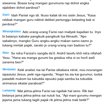
siseanna: Boasa tung mangan gurumuna rap dohot angka
sijalobeo dohot pardosa?
Dairi:
Idah Parisè ngo idi. Ikuso kalak idi mo sisiin Jesus, "Kasa
rebbak mangan guru ndènè dekket pertunggu belasting bak si
perdosa?"
Minangkabau:
Ado urang-urang Farisi nan maliyek kajadian tu. Inyo
bi batanyo kabake pangikuik-pangikuik Isa Almasih, "Apo
sababnyo, mangko Guru angku-angku makan samo-samo jo
tukang mintak pajak, sarato jo urang-urang nan badoso tu?"
Nias:
So ndra Farizai'o sangila da'õ. Andrõ lasofu khõ ndra nifahaõ
Yesu, "Hana wa manga gurumi ba gotalua niha si so horõ awõ
zanema beo?"
Mentawai:
Kelé araitsó nia tai Parise sibabara néné, nou-nourangan
sipasiului Jesus, pelé nga-nganda, "Angoi ka sia kai gurumui, ioobá
pataddé mukom ka tubudda sipuukú pajá samba ka tubudda
sirimanua sikataí paraboat?"
Lampung:
Wat jelma-jelma Farisi sai ngeliak hal seno. Rik tian
betanya jama jelma-jelma sai nutuk Isa, "Api mani gurumu mengan
jejama jama tukang tagih pajak rik jelma-jelma mak betik?"