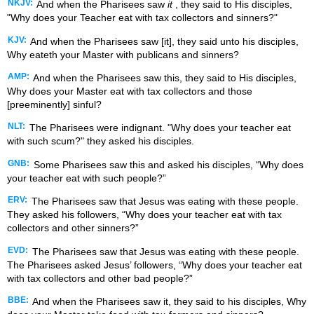
NKJV:
And when the Pharisees saw
it
, they said to His disciples,
"Why does your Teacher eat with tax collectors and sinners?"
KJV:
And when the Pharisees saw [it], they said unto his disciples,
Why eateth your Master with publicans and sinners?
AMP:
And when the Pharisees saw this, they said to His disciples,
Why does your Master eat with tax collectors and those
[preeminently] sinful?
NLT:
The Pharisees were indignant. "Why does your teacher eat
with such scum?" they asked his disciples.
GNB:
Some Pharisees saw this and asked his disciples, “Why does
your teacher eat with such people?”
ERV:
The Pharisees saw that Jesus was eating with these people.
They asked his followers, “Why does your teacher eat with tax
collectors and other sinners?”
EVD:
The Pharisees saw that Jesus was eating with these people.
The Pharisees asked Jesus’ followers, “Why does your teacher eat
with tax collectors and other bad people?”
BBE:
And when the Pharisees saw it, they said to his disciples, Why