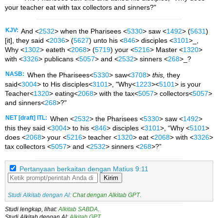
your teacher eat with tax collectors and sinners?"
KJV:
And <
2532
> when the Pharisees <
5330
> saw <
1492
> (
5631
)
[it], they said <
2036
> (
5627
) unto his <
846
> disciples <
3101
>_,
Why <
1302
> eateth <
2068
> (
5719
) your <
5216
> Master <
1320
>
with <
3326
> publicans <
5057
> and <
2532
> sinners <
268
>_?
NASB:
When the Pharisees<
5330
> saw<
3708
>
this,
they
said<
3004
> to His disciples<
3101
>, "Why<
1223
><
5101
> is your
Teacher<
1320
> eating<
2068
> with the tax<
5057
> collectors<
5057
>
and sinners<
268
>?"
NET [draft] ITL:
When <
2532
> the Pharisees <
5330
> saw <
1492
>
this they said <
3004
> to his <
846
> disciples <
3101
>, “Why <
5101
>
does <
2068
> your <
5216
> teacher <
1320
> eat <
2068
> with <
3326
>
tax collectors <
5057
> and <
2532
> sinners <
268
>?”
Pertanyaan berkaitan dengan Matius 9:11
Kirim
Studi Alkitab dengan AI:
Chat dengan Alkitab GPT
.
Studi lengkap, lihat:
Alkitab SABDA
.
Studi Alkitab dengan AI:
Alkitab GPT
.