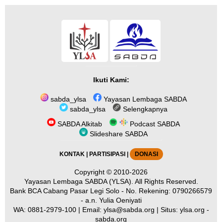
Ikuti Kami:
sabda_ylsa
Yayasan Lembaga SABDA
sabda_ylsa
Selengkapnya
SABDA Alkitab
Podcast SABDA
Slideshare SABDA
KONTAK
|
PARTISIPASI
|
DONASI
Copyright
© 2010-2026
Yayasan Lembaga SABDA (YLSA).
All Rights Reserved.
Bank BCA Cabang Pasar Legi Solo - No. Rekening: 0790266579
- a.n. Yulia Oeniyati
WA:
0881-2979-100
| Email:
ylsa@sabda.org
| Situs:
ylsa.org
-
sabda.org