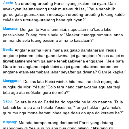
Aceh:
Na ureuëng-ureuëng Farisi nyang jikalon hai nyan. Dan
awaknyan jiteumanyong ubak murit-murit Isa, "Peue sabab jih
gurée gata geumakheun meusajan ureuëng-ureuëng tukang kutéb
cukée dan ureuëng-ureuëng hana gét nyan?"
Mamasa:
Dengan to Farisi ummitai, napolalan ma'kada lako
passikolana Puang Yesus nakua: “Maakari tuanggurummua' anna
ummande sola tuang passima anna to kasalaan?”
Berik:
Angtane safna Farisimana aa galap damtanaram Yesus
angtane jeiserem jebar gane dwena, jei ga angtane Yesus aa jei ne
tikwebaatinennerem ga aane tenebaabiwena enggame, "Jeje bafa
Guru imna angtane pajak doini aa jei gane tebabinennerem ane
angtane etam-etamabara jebar seyafter ga dwena? Gam je kapka!"
Manggarai:
Du itas lata Parisi wintuk hitu, mai taé disé ngong ata
nungku de Mori Yésus: “Co’o tara hang cama-cama agu ata tegi
béa agu ata ndékokn guru de méu?”
Sabu:
Do era le ne do Farisi he do ngadde ne lai do naanne. Ta la
kebhali ke ro pa ana hekola Yesus he, "Tanga hakku nga'a hela'u
guru mu nga mone hammi bhea nga ddau do apa do kerewe he?"
Kupang:
Ma ada barapa orang dari partei Farisi yang datang
mangomek di Yesus pung ana bua dong bilang, “Akurang ko