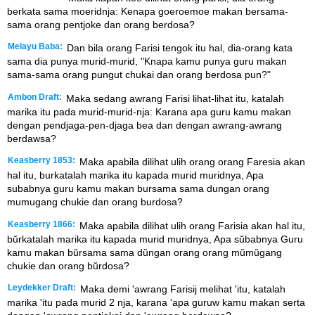
berkata sama moeridnja: Kenapa goeroemoe makan bersama-
sama orang pentjoke dan orang berdosa?
Melayu Baba:
Dan bila orang Farisi tengok itu hal, dia-orang kata
sama dia punya murid-murid, "Knapa kamu punya guru makan
sama-sama orang pungut chukai dan orang berdosa pun?"
Ambon Draft:
Maka sedang awrang Farisi lihat-lihat itu, katalah
marika itu pada murid-murid-nja: Karana apa guru kamu makan
dengan pendjaga-pen-djaga bea dan dengan awrang-awrang
berdawsa?
Keasberry 1853:
Maka apabila dilihat ulih orang orang Faresia akan
hal itu, burkatalah marika itu kapada murid muridnya, Apa
subabnya guru kamu makan bursama sama dungan orang
mumugang chukie dan orang burdosa?
Keasberry 1866:
Maka apabila dilihat ulih orang Farisia akan hal itu,
bŭrkatalah marika itu kapada murid muridnya, Apa sŭbabnya Guru
kamu makan bŭrsama sama dŭngan orang orang mŭmŭgang
chukie dan orang bŭrdosa?
Leydekker Draft:
Maka demi 'awrang Farisij melihat 'itu, katalah
marika 'itu pada murid 2 nja, karana 'apa guruw kamu makan serta