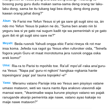
bosong pung guru dudu makan sama-sama deng orang tar laku-
laku dong, sama ke itu tukang tagi bea dong, deng dong pung
kawan orang jahat dong?”
Abun:
Ye Farisi me Yefun Yesus si yé ga sare git sugit sino sa, án
ndo mo Yefun Yesus bi pakon ne do, "Suma ben anato nin bi
yeguru iwa si ye gato nai sugum kadit nje wa pemerintah si ye gato
gum ibit ré git sugit sino sare ne?"
Meyah:
Beda rusnok Yahudi ongga ebic Farisi rineya rik rot mar
insa koma. Jefeda rua ragot gu Yesus efen ruforoker oida, "Teinefa
fogora yeyin Guru et maat morototuma jera rusnok ongga oska
erek komo!"
Uma:
Ria-ra to Parisi to mpohilo toe. Ra'uli' mpo'uli'-raka ana'guru-
na Yesus: "Napa pai' guru-ni ngkoni' hangkaa–ngkania hante
topesingara' paja' pai' tauna topojeko'-e!"
Yawa:
Weramu vatano Parisije inta wo Yesus aen pisyisyo vatane
umaso matavon, weti wo raura nanto Apa arakovo utavondi aije
mansai ware, “Veanimaibe wapa kurune pisyisyo vatano wo pajak
ranugande akarijo pemerinta aije nawe, vatano ayao kakaije no
maije nawe matavon?”