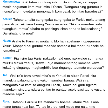
Mongondow:
Soáḷ tatua inontong intau mita im Parisi, sahingga
mosia noguman kom murí mita i Yesus, "Nongonu sing gurumu in
nonga'anbí moyotakin mononagih kom pajak bo intau baradosa?"
Aralle:
Tahpana naita sangngaka-sangngaka to Farisi, mekutanang
pano di pahsikolana Puang Yesus naoatee, "Akana mandee' indo
tuangkuhummua' sibaha to pahsinga' sima anna to kekasalaang?
Dai sihatang la noa!"
Napu:
Arahe to Parisi au moita iti. Ido hai rapekune i topeguruna
Yesu: "Moapari hai gurumi maande sambela hai toperuru asele hai
tomadosa?"
Sangir:
Piạ i sire tau Farisi nakasilo hal᷊ẹ̌ ene, nakiwal᷊ọe su manga
murit'u Mawu Yesus, "Kawe unụe mananěntirong kamene kawe
kụkaěng dingangu maghaghělle bea ringangu taumata warạdosa?"
Taa:
Wali re’e bara sawei mba’a to Yahudi to aliran Parisi, sira
mangkita palaong to etu yako ri sambali banua. Wali sira
manganto’oka kami to anaguru i Yesu, “Maka pei guru ngkomi
mangkoni sindara-ndara pei tau to pantagi asele pasi tau to yusa to
madosa seja?”
Rote:
Hataholi Farisi la lita manda'dik boema, latane Yesus ana
mana tunga nala lae, "Te tao le'e de, emi mese ma na'a-ninu