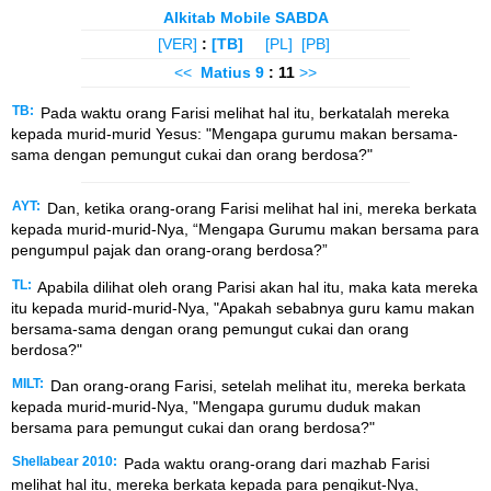
Alkitab Mobile SABDA
[VER]
:
[TB]
[PL]
[PB]
<<
Matius
9
: 11
>>
TB:
Pada waktu orang Farisi melihat hal itu, berkatalah mereka
kepada murid-murid Yesus: "Mengapa gurumu makan bersama-
sama dengan pemungut cukai dan orang berdosa?"
AYT:
Dan, ketika orang-orang Farisi melihat hal ini, mereka berkata
kepada murid-murid-Nya, “Mengapa Gurumu makan bersama para
pengumpul pajak dan orang-orang berdosa?”
TL:
Apabila dilihat oleh orang Parisi akan hal itu, maka kata mereka
itu kepada murid-murid-Nya, "Apakah sebabnya guru kamu makan
bersama-sama dengan orang pemungut cukai dan orang
berdosa?"
MILT:
Dan orang-orang Farisi, setelah melihat itu, mereka berkata
kepada murid-murid-Nya, "Mengapa gurumu duduk makan
bersama para pemungut cukai dan orang berdosa?"
Shellabear 2010:
Pada waktu orang-orang dari mazhab Farisi
melihat hal itu, mereka berkata kepada para pengikut-Nya,