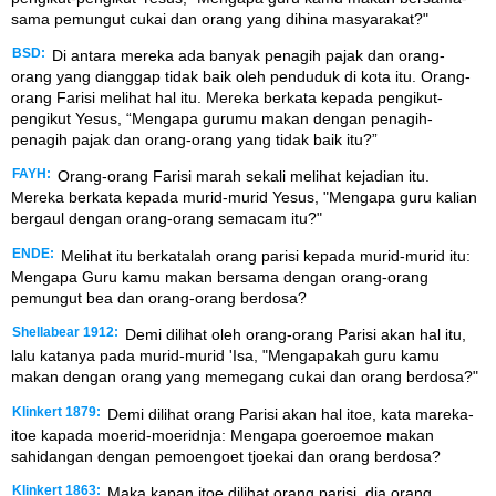
sama pemungut cukai dan orang yang dihina masyarakat?"
BSD:
Di antara mereka ada banyak penagih pajak dan orang-
orang yang dianggap tidak baik oleh penduduk di kota itu. Orang-
orang Farisi melihat hal itu. Mereka berkata kepada pengikut-
pengikut Yesus, “Mengapa gurumu makan dengan penagih-
penagih pajak dan orang-orang yang tidak baik itu?”
FAYH:
Orang-orang Farisi marah sekali melihat kejadian itu.
Mereka berkata kepada murid-murid Yesus, "Mengapa guru kalian
bergaul dengan orang-orang semacam itu?"
ENDE:
Melihat itu berkatalah orang parisi kepada murid-murid itu:
Mengapa Guru kamu makan bersama dengan orang-orang
pemungut bea dan orang-orang berdosa?
Shellabear 1912:
Demi dilihat oleh orang-orang Parisi akan hal itu,
lalu katanya pada murid-murid 'Isa, "Mengapakah guru kamu
makan dengan orang yang memegang cukai dan orang berdosa?"
Klinkert 1879:
Demi dilihat orang Parisi akan hal itoe, kata mareka-
itoe kapada moerid-moeridnja: Mengapa goeroemoe makan
sahidangan dengan pemoengoet tjoekai dan orang berdosa?
Klinkert 1863:
Maka kapan itoe dilihat orang parisi, dia orang