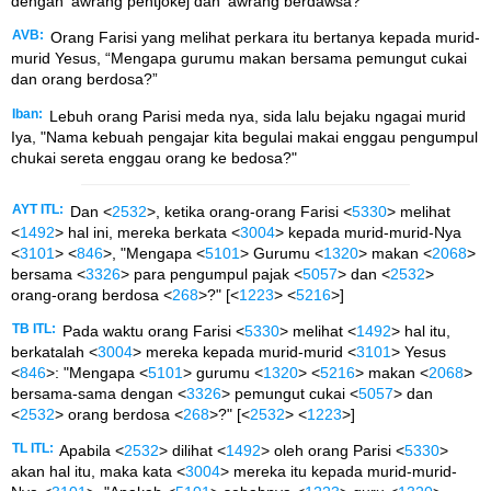
dengan 'awrang pentjokej dan 'awrang berdawsa?
AVB:
Orang Farisi yang melihat perkara itu bertanya kepada murid-
murid Yesus, “Mengapa gurumu makan bersama pemungut cukai
dan orang berdosa?”
Iban:
Lebuh orang Parisi meda nya, sida lalu bejaku ngagai murid
Iya, "Nama kebuah pengajar kita begulai makai enggau pengumpul
chukai sereta enggau orang ke bedosa?"
AYT ITL:
Dan <
2532
>, ketika orang-orang Farisi <
5330
> melihat
<
1492
> hal ini, mereka berkata <
3004
> kepada murid-murid-Nya
<
3101
> <
846
>, "Mengapa <
5101
> Gurumu <
1320
> makan <
2068
>
bersama <
3326
> para pengumpul pajak <
5057
> dan <
2532
>
orang-orang berdosa <
268
>?" [<
1223
> <
5216
>]
TB ITL:
Pada waktu orang Farisi <
5330
> melihat <
1492
> hal itu,
berkatalah <
3004
> mereka kepada murid-murid <
3101
> Yesus
<
846
>: "Mengapa <
5101
> gurumu <
1320
> <
5216
> makan <
2068
>
bersama-sama dengan <
3326
> pemungut cukai <
5057
> dan
<
2532
> orang berdosa <
268
>?" [<
2532
> <
1223
>]
TL ITL:
Apabila <
2532
> dilihat <
1492
> oleh orang Parisi <
5330
>
akan hal itu, maka kata <
3004
> mereka itu kepada murid-murid-