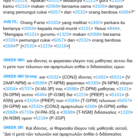
Nya <
3101
>, "Apakah <
5101
> sebabnya <
1223
> guru <
1320
>
kamu <
5216
> makan <
2068
> bersama-sama <
3326
> dengan
orang pemungut cukai <
5057
> dan <
2532
> orang berdosa <
268
>?"
AVB ITL:
Orang Farisi <
5330
> yang melihat <
1492
> perkara itu
bertanya <
3004
> kepada murid-murid <
3101
> Yesus <
846
>,
“Mengapa <
5101
> gurumu <
1320
> makan <
2068
> bersama
<
3326
> pemungut cukai <
5057
> dan <
2532
> orang berdosa
<
268
>?” [<
2532
> <
1223
> <
5216
>]
GREEK WH:
και ιδοντες οι φαρισαιοι ελεγον τοις μαθηταις αυτου δια
τι μετα των τελωνων και αμαρτωλων εσθιει ο διδασκαλος υμων
GREEK WH Strong:
και <
2532
> {CONJ} ιδοντες <
1492
> <
5631
> {V-
2AAP-NPM} οι <
3588
> {T-NPM} φαρισαιοι <
5330
> {N-NPM} ελεγον
<
3004
> <
5707
> {V-IAI-3P} τοις <
3588
> {T-DPM} μαθηταις <
3101
>
{N-DPM} αυτου <
846
> {P-GSM} δια <
1223
> {PREP} τι <
5101
> {I-
ASN} μετα <
3326
> {PREP} των <
3588
> {T-GPM} τελωνων <
5057
>
{N-GPM} και <
2532
> {CONJ} αμαρτωλων <
268
> {A-GPM} εσθιει
<
2068
> <
5719
> {V-PAI-3S} ο <
3588
> {T-NSM} διδασκαλος <
1320
>
{N-NSM} υμων <
5216
> {P-2GP}
GREEK SR:
Καὶ ἰδόντες, οἱ Φαρισαῖοι ἔλεγον τοῖς μαθηταῖς αὐτοῦ,
“Διὰ τί μετὰ τῶν τελωνῶν καὶ ἁμαρτωλῶν ἐσθίει ὁ διδάσκαλος