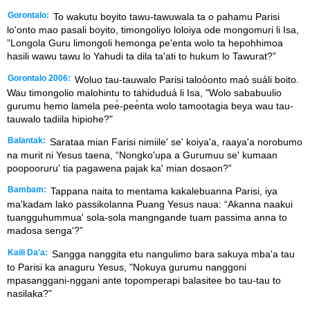
Gorontalo:
To wakutu boyito tawu-tawuwala ta o pahamu Parisi
lo'onto mao pasali boyito, timongoliyo loloiya ode mongomuri li Isa,
”Longola Guru limongoli hemonga pe'enta wolo ta hepohhimoa
hasili wawu tawu lo Yahudi ta dila ta'ati to hukum lo Tawurat?”
Gorontalo 2006:
Woluo tau-tauwalo Parisi taloo̒onto mao̒ sua̒li boito.
Wau timongolio malohintu to tahidudua̒ li Isa, "Wolo sababuulio
gurumu hemo lamela pee̒-pee̒nta wolo tamootagia beya wau tau-
tauwalo tadiila hipiohe?"
Balantak:
Sarataa mian Farisi nimiile' se' koiya'a, raaya'a norobumo
na murit ni Yesus taena, “Nongko'upa a Gurumuu se' kumaan
poopooruru' tia pagawena pajak ka' mian dosaon?”
Bambam:
Tappana naita to mentama kakalebuanna Parisi, iya
ma'kadam lako passikolanna Puang Yesus naua: “Akanna naakui
tuangguhummua' sola-sola mangngande tuam passima anna to
madosa senga'?”
Kaili Da'a:
Sangga nanggita etu nangulimo bara sakuya mba'a tau
to Parisi ka anaguru Yesus, "Nokuya gurumu nanggoni
mpasanggani-nggani ante topomperapi balasitee bo tau-tau to
nasilaka?"