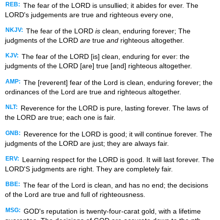
REB:
The fear of the LORD is unsullied; it abides for ever. The
LORD's judgements are true and righteous every one,
NKJV:
The fear of the LORD
is
clean, enduring forever; The
judgments of the LORD
are
true
and
righteous altogether.
KJV:
The fear of the LORD [is] clean, enduring for ever: the
judgments of the LORD [are] true [and] righteous altogether.
AMP:
The [reverent] fear of the Lord is clean, enduring forever; the
ordinances of the Lord are true and righteous altogether.
NLT:
Reverence for the LORD is pure, lasting forever. The laws of
the LORD are true; each one is fair.
GNB:
Reverence for the LORD is good; it will continue forever. The
judgments of the LORD are just; they are always fair.
ERV:
Learning respect for the LORD is good. It will last forever. The
LORD'S judgments are right. They are completely fair.
BBE:
The fear of the Lord is clean, and has no end; the decisions
of the Lord are true and full of righteousness.
MSG:
GOD's reputation is twenty-four-carat gold, with a lifetime