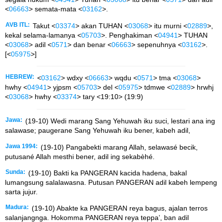
<
06663
> semata-mata <
03162
>.
AVB ITL:
Takut <
03374
> akan TUHAN <
03068
> itu murni <
02889
>,
kekal selama-lamanya <
05703
>. Penghakiman <
04941
> TUHAN
<
03068
> adil <
0571
> dan benar <
06663
> sepenuhnya <
03162
>.
[<
05975
>]
HEBREW:
<
03162
> wdxy <
06663
> wqdu <
0571
> tma <
03068
>
hwhy <
04941
> yjpsm <
05703
> del <
05975
> tdmwe <
02889
> hrwhj
<
03068
> hwhy <
03374
> tary <19:10> (19:9)
Jawa:
(19-10) Wedi marang Sang Yehuwah iku suci, lestari ana ing
salawase; paugerane Sang Yehuwah iku bener, kabeh adil,
Jawa 1994:
(19-10) Pangabekti marang Allah, selawasé becik,
putusané Allah mesthi bener, adil ing sekabèhé.
Sunda:
(19-10) Bakti ka PANGERAN kacida hadena, bakal
lumangsung salalawasna. Putusan PANGERAN adil kabeh lempeng
sarta jujur.
Madura:
(19-10) Abakte ka PANGERAN reya bagus, ajalan terros
salanjangnga. Hokomma PANGERAN reya teppa’, ban adil