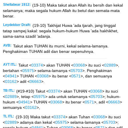
Shellabear 1912:
(19-10) Maka takut akan Allah itu bersih dan kekal
selamanya; maka segala hukum Allah itu betul dan semata-mata
benar.
Leydekker Draft:
(19-10) Takhijat Huwa 'ada tjarah, jang tinggal
tatap sampej kakal: segala hukum-hukum Huwa 'ada hakhikhet,
sama-sama szadil 'adanja.
AVB:
Takut akan TUHAN itu murni, kekal selama-lamanya.
Penghakiman TUHAN adil dan benar sepenuhnya.
AYT ITL:
Takut <
03374
> akan TUHAN <
03068
> itu suci <
02889
>,
bertahan <
05975
> selama-lamanya <
05703
>. Penghakiman
<
04941
> TUHAN <
03068
> itu benar <
0571
>, dan semuanya
<
03162
> adil <
06663
>.
TB ITL:
(#19-#10) Takut <
03374
> akan TUHAN <
03068
> itu suci
<
02889
>, tetap <
05975
> ada untuk selamanya <
05703
>; hukum-
hukum <
04941
> TUHAN <
03068
> itu benar <
0571
>, adil <
06663
>
semuanya <
03162
>,
TL ITL:
(19-10) Maka takut <
03374
> akan Tuhan <
03068
> itu suci
<
02889
> adanya dan kekal <
05975
> selama-lamanya <
05703
>;
segala hukum <
04941
> Tuhan <
03068
> itu benar <
0571
> dan adil