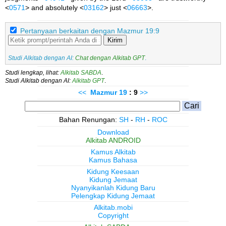
<
0571
> and absolutely <
03162
> just <
06663
>.
Pertanyaan berkaitan dengan Mazmur 19:9
Kirim
Studi Alkitab dengan AI:
Chat dengan Alkitab GPT
.
Studi lengkap, lihat:
Alkitab SABDA
.
Studi Alkitab dengan AI:
Alkitab GPT
.
<<
Mazmur
19
: 9
>>
Bahan Renungan:
SH
-
RH
-
ROC
Download
Alkitab ANDROID
Kamus Alkitab
Kamus Bahasa
Kidung Keesaan
Kidung Jemaat
Nyanyikanlah Kidung Baru
Pelengkap Kidung Jemaat
Alkitab.mobi
Copyright