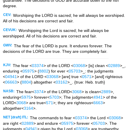
guarantee. The decisions of GOD are accurate down to the nth
degree.
CEV:
Worshiping the LORD is sacred; he will always be worshiped.
All of his decisions are correct and fair.
CEVUK:
Worshipping the Lord is sacred; he will always be
worshipped. All of his decisions are correct and fair.
GWV:
The fear of the LORD is pure. It endures forever. The
decisions of the LORD are true. They are completely fair.
KJV:
The fear <
03374
> of the LORD <
03068
> [is] clean <
02889
>_,
enduring <
05975
> (
8802
) for ever <
05703
>_: the judgments
<
04941
> of the LORD <
03068
> [are] true <
0571
> [and] righteous
<
06663
> (
8804
) altogether <
03162
>_. {true: Heb. truth}
NASB:
The fear<
3374
> of the LORD<
3068
> is clean<
2889
>,
enduring<
5975
> forever<
5703
>; The judgments<
4941
> of the
LORD<
3068
> are true<
571
>; they are righteous<
6663
>
altogether<
3164
>.
NET [draft] ITL:
The commands to fear <
03374
> the Lord <
03068
>
are right <
02889
> and endure <
05975
> forever <
05703
>. The
judgments <
04941
> given by the Lord <
03068
> are trustworthy