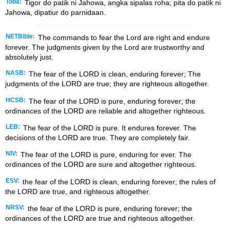
Toba:
Tigor do patik ni Jahowa, angka sipalas roha; pita do patik ni
Jahowa, dipatiur do parnidaan.
NETBible:
The commands to fear the
Lord
are right and endure
forever. The judgments given by the
Lord
are trustworthy and
absolutely just.
NASB:
The fear of the LORD is clean, enduring forever; The
judgments of the LORD are true; they are righteous altogether.
HCSB:
The fear of the LORD is pure, enduring forever; the
ordinances of the LORD are reliable and altogether righteous.
LEB:
The fear of the LORD is pure. It endures forever. The
decisions of the LORD are true. They are completely fair.
NIV:
The fear of the LORD is pure, enduring for ever. The
ordinances of the LORD are sure and altogether righteous.
ESV:
the fear of the LORD is clean, enduring forever; the rules of
the LORD are true, and righteous altogether.
NRSV:
the fear of the LORD is pure, enduring forever; the
ordinances of the LORD are true and righteous altogether.