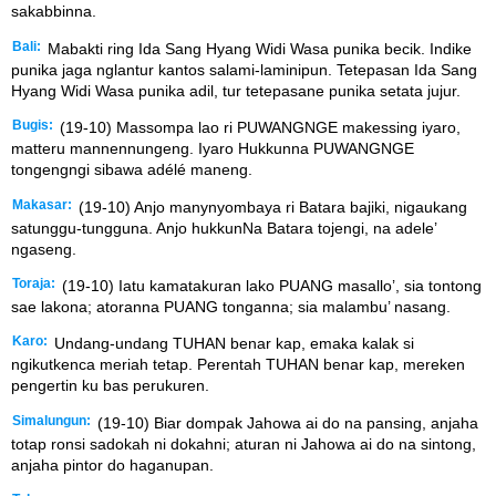
sakabbinna.
Bali:
Mabakti ring Ida Sang Hyang Widi Wasa punika becik. Indike
punika jaga nglantur kantos salami-laminipun. Tetepasan Ida Sang
Hyang Widi Wasa punika adil, tur tetepasane punika setata jujur.
Bugis:
(19-10) Massompa lao ri PUWANGNGE makessing iyaro,
matteru mannennungeng. Iyaro Hukkunna PUWANGNGE
tongengngi sibawa adélé maneng.
Makasar:
(19-10) Anjo manynyombaya ri Batara bajiki, nigaukang
satunggu-tungguna. Anjo hukkunNa Batara tojengi, na adele’
ngaseng.
Toraja:
(19-10) Iatu kamatakuran lako PUANG masallo’, sia tontong
sae lakona; atoranna PUANG tonganna; sia malambu’ nasang.
Karo:
Undang-undang TUHAN benar kap, emaka kalak si
ngikutkenca meriah tetap. Perentah TUHAN benar kap, mereken
pengertin ku bas perukuren.
Simalungun:
(19-10) Biar dompak Jahowa ai do na pansing, anjaha
totap ronsi sadokah ni dokahni; aturan ni Jahowa ai do na sintong,
anjaha pintor do haganupan.