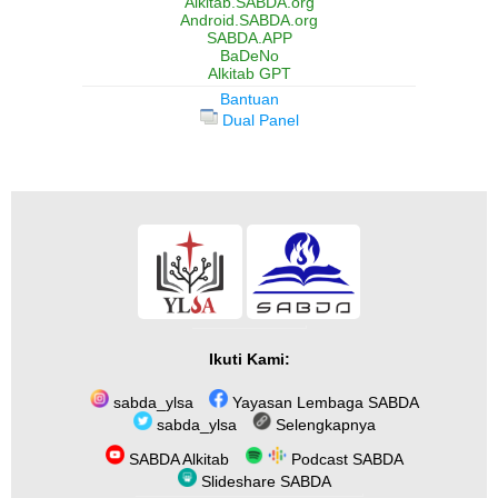
Alkitab.SABDA.org
Android.SABDA.org
SABDA.APP
BaDeNo
Alkitab GPT
Bantuan
Dual Panel
Ikuti Kami:
sabda_ylsa
Yayasan Lembaga SABDA
sabda_ylsa
Selengkapnya
SABDA Alkitab
Podcast SABDA
Slideshare SABDA