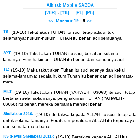
Alkitab Mobile SABDA
[VER]
:
[TB]
[PL]
[PB]
<<
Mazmur
19
: 9
>>
TB:
(19-10) Takut akan TUHAN itu suci, tetap ada untuk
selamanya; hukum-hukum TUHAN itu benar, adil semuanya,
AYT:
(19-10) Takut akan TUHAN itu suci, bertahan selama-
lamanya. Penghakiman TUHAN itu benar, dan semuanya adil.
TL:
(19-10) Maka takut akan Tuhan itu suci adanya dan kekal
selama-lamanya; segala hukum Tuhan itu benar dan adil semata-
mata.
MILT:
(19-10) Takut akan TUHAN (YAHWEH - 03068) itu suci, tetap
bertahan selama-lamanya; penghakiman TUHAN (YAHWEH -
03068) itu benar, mereka bersama menjadi benar.
Shellabear 2010:
(19-10) Bertakwa kepada ALLAH itu suci, tetap ada
untuk selama-lamanya. Peraturan-peraturan ALLAH itu terpercaya
dan semata-mata benar,
KS (Revisi Shellabear 2011):
(19-10) Bertakwa kepada ALLAH itu