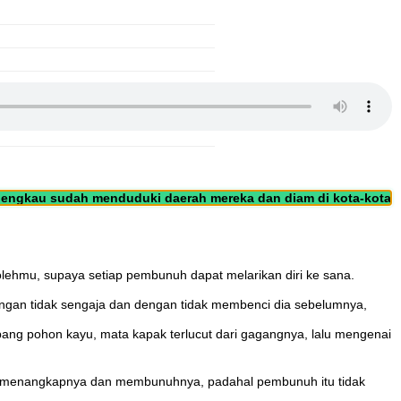
 engkau sudah menduduki daerah mereka dan diam di kota-kota
olehmu, supaya setiap pembunuh dapat melarikan diri ke sana.
engan tidak sengaja dan dengan tidak membenci dia sebelumnya,
ng pohon kayu, mata kapak terlucut dari gagangnya, lalu mengenai
n, menangkapnya dan membunuhnya, padahal pembunuh itu tidak