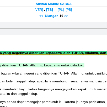
Alkitab Mobile SABDA
[VER]
:
[TB]
[PL]
[PB]
<<
Ulangan
19
>>
 yang negerinya diberikan kepadamu oleh TUHAN, Allahmu, dan
g diberikan TUHAN, Allahmu, kepadamu untuk diduduki.
agian wilayah negeri yang diberikan TUHAN, Allahmu, untuk dimiliki 
 dan boleh tinggal hidup: apabila ia membunuh sesamanya manusia d
uk membelah kayu, ketika tangannya mengayunkan kapak untuk meneba
ota itu dan tinggal hidup.
inya panas dapat mengejar pembunuh itu, karena jauhnya perjalana
umnya.