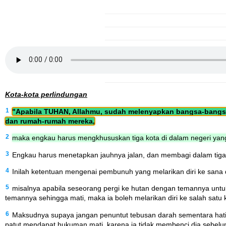
Kota-kota perlindungan
1
"Apabila TUHAN, Allahmu, sudah melenyapkan bangsa-bangsa
dan rumah-rumah mereka,
2
maka engkau harus mengkhususkan tiga kota di dalam negeri yan
3
Engkau harus menetapkan jauhnya jalan, dan membagi dalam tiga b
4
Inilah ketentuan mengenai pembunuh yang melarikan diri ke sana
5
misalnya apabila seseorang pergi ke hutan dengan temannya unt
temannya sehingga mati, maka ia boleh melarikan diri ke salah satu k
6
Maksudnya supaya jangan penuntut tebusan darah sementara hat
patut mendapat hukuman mati, karena ia tidak membenci dia sebel