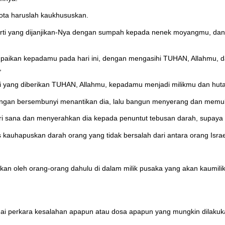
kota haruslah kaukhususkan.
erti yang dijanjikan-Nya dengan sumpah kepada nenek moyangmu, da
ampaikan kepadamu pada hari ini, dengan mengasihi TUHAN, Allahmu, d
,
eri yang diberikan TUHAN, Allahmu, kepadamu menjadi milikmu dan hu
an bersembunyi menantikan dia, lalu bangun menyerang dan memukul di
i sana dan menyerahkan dia kepada penuntut tebusan darah, supaya i
auhapuskan darah orang yang tidak bersalah dari antara orang Isra
an oleh orang-orang dahulu di dalam milik pusaka yang akan kaumilik
i perkara kesalahan apapun atau dosa apapun yang mungkin dilakukan