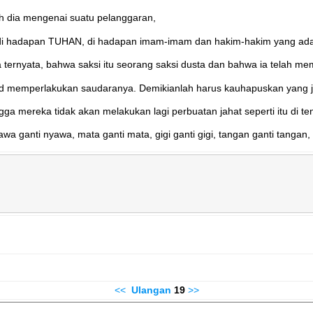
h dia mengenai suatu pelanggaran,
 di hadapan TUHAN, di hadapan imam-imam dan hakim-hakim yang ada 
 ternyata, bahwa saksi itu seorang saksi dusta dan bahwa ia telah m
memperlakukan saudaranya. Demikianlah harus kauhapuskan yang jah
ga mereka tidak akan melakukan lagi perbuatan jahat seperti itu di 
anti nyawa, mata ganti mata, gigi ganti gigi, tangan ganti tangan, k
<<
Ulangan
19
>>