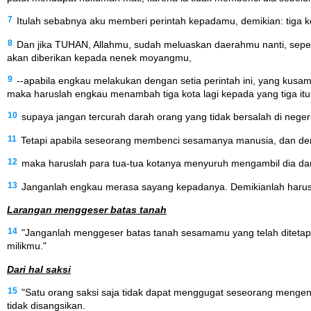
7
Itulah sebabnya aku memberi perintah kepadamu, demikian: tiga 
8
Dan jika TUHAN, Allahmu, sudah meluaskan daerahmu nanti, sep
akan diberikan kepada nenek moyangmu,
9
--apabila engkau melakukan dengan setia perintah ini, yang kus
maka haruslah engkau menambah tiga kota lagi kepada yang tiga itu
10
supaya jangan tercurah darah orang yang tidak bersalah di neg
11
Tetapi apabila seseorang membenci sesamanya manusia, dan deng
12
maka haruslah para tua-tua kotanya menyuruh mengambil dia dar
13
Janganlah engkau merasa sayang kepadanya. Demikianlah harus k
Larangan menggeser batas tanah
14
"Janganlah menggeser batas tanah sesamamu yang telah ditetapk
milikmu."
Dari hal saksi
15
"Satu orang saksi saja tidak dapat menggugat seseorang mengena
tidak disangsikan.