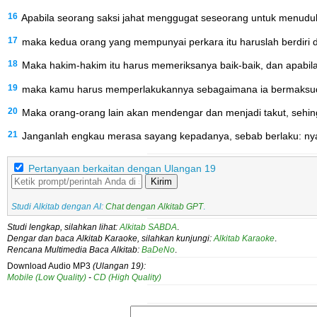
16
Apabila seorang saksi jahat menggugat seseorang untuk menudu
17
maka kedua orang yang mempunyai perkara itu haruslah berdiri
18
Maka hakim-hakim itu harus memeriksanya baik-baik, dan apabila
19
maka kamu harus memperlakukannya sebagaimana ia bermaksud 
20
Maka orang-orang lain akan mendengar dan menjadi takut, sehing
21
Janganlah engkau merasa sayang kepadanya, sebab berlaku: nyawa g
Pertanyaan berkaitan dengan Ulangan 19
Kirim
Studi Alkitab dengan AI:
Chat dengan Alkitab GPT
.
Studi lengkap, silahkan lihat:
Alkitab SABDA
.
Dengar dan baca Alkitab Karaoke, silahkan kunjungi:
Alkitab Karaoke
.
Rencana Multimedia Baca Alkitab:
BaDeNo
.
Download Audio MP3
(Ulangan 19):
Mobile (Low Quality)
-
CD (High Quality)