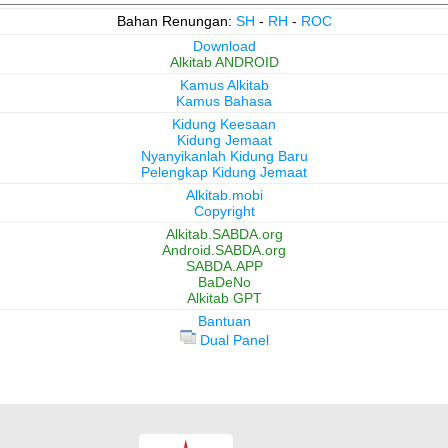
Bahan Renungan:
SH
-
RH
-
ROC
Download
Alkitab ANDROID
Kamus Alkitab
Kamus Bahasa
Kidung Keesaan
Kidung Jemaat
Nyanyikanlah Kidung Baru
Pelengkap Kidung Jemaat
Alkitab.mobi
Copyright
Alkitab.SABDA.org
Android.SABDA.org
SABDA.APP
BaDeNo
Alkitab GPT
Bantuan
Dual Panel