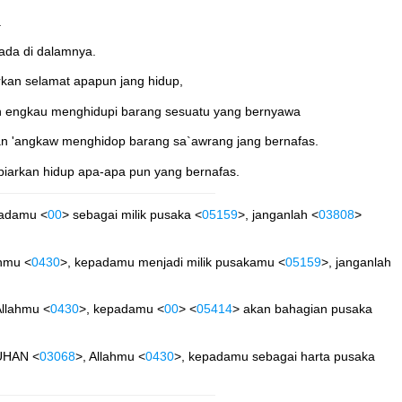
.
ada di dalamnya.
rkan selamat apapun jang hidup,
ah engkau menghidupi barang sesuatu yang bernyawa
gan 'angkaw menghidop barang sa`awrang jang bernafas.
biarkan hidup apa-apa pun yang bernafas.
padamu <
00
> sebagai milik pusaka <
05159
>, janganlah <
03808
>
ahmu <
0430
>, kepadamu menjadi milik pusakamu <
05159
>, janganlah
Allahmu <
0430
>, kepadamu <
00
> <
05414
> akan bahagian pusaka
UHAN <
03068
>, Allahmu <
0430
>, kepadamu sebagai harta pusaka