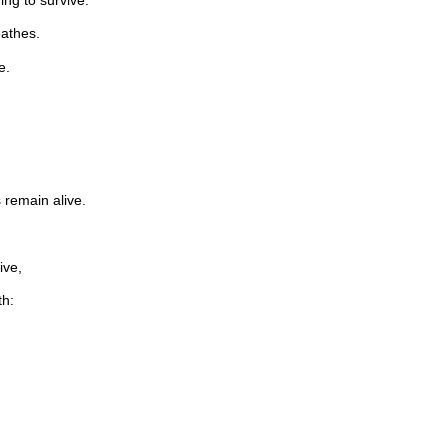
eathes.
e.
 remain alive.
ive,
th: