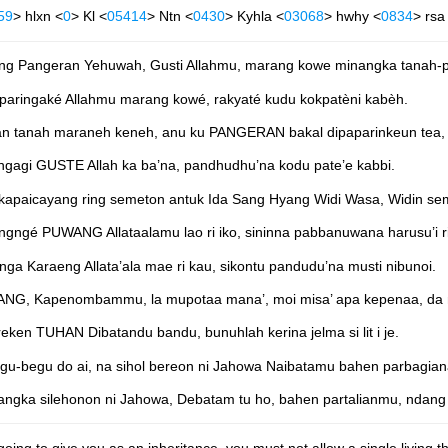
59
> hlxn <
0
> Kl <
05414
> Ntn <
0430
> Kyhla <
03068
> hwhy <
0834
> rsa
ng Pangeran Yehuwah, Gusti Allahmu, marang kowe minangka tanah-p
iparingaké Allahmu marang kowé, rakyaté kudu kokpatèni kabèh.
gan tanah maraneh keneh, anu ku PANGERAN bakal dipaparinkeun tea,
gagi GUSTE Allah ka ba’na, pandhudhu’na kodu pate’e kabbi.
 kapaicayang ring semeton antuk Ida Sang Hyang Widi Wasa, Widin s
yangngé PUWANG Allataalamu lao ri iko, sininna pabbanuwana harusu’i r
ga Karaeng Allata’ala mae ri kau, sikontu pandudu’na musti nibunoi.
PUANG, Kapenombammu, la mupotaa mana’, moi misa’ apa kepenaa, da 
eken TUHAN Dibatandu bandu, bunuhlah kerina jelma si lit i je.
begu-begu do ai, na sihol bereon ni Jahowa Naibatamu bahen parbagi
n, angka silehonon ni Jahowa, Debatam tu ho, bahen partalianmu, nda
oing to give you as an inheritance, you must not allow a single living th