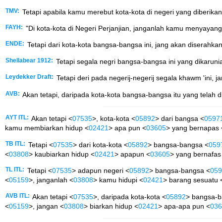
TMV:
Tetapi apabila kamu merebut kota-kota di negeri yang diberik
FAYH:
"Di kota-kota di Negeri Perjanjian, janganlah kamu menyayan
ENDE:
Tetapi dari kota-kota bangsa-bangsa ini, jang akan diserahk
Shellabear 1912:
Tetapi segala negri bangsa-bangsa ini yang dikaru
Leydekker Draft:
Tetapi deri pada negerij-negerij segala khawm 'ini
AVB:
Akan tetapi, daripada kota-kota bangsa-bangsa itu yang telah
AYT ITL:
Akan tetapi <
07535
>, kota-kota <
05892
> dari bangsa <
0597
kamu membiarkan hidup <
02421
> apa pun <
03605
> yang bernapas 
TB ITL:
Tetapi <
07535
> dari kota-kota <
05892
> bangsa-bangsa <
059
<
03808
> kaubiarkan hidup <
02421
> apapun <
03605
> yang bernafas
TL ITL:
Tetapi <
07535
> adapun negeri <
05892
> bangsa-bangsa <
059
<
05159
>, janganlah <
03808
> kamu hidupi <
02421
> barang sesuatu 
AVB ITL:
Akan tetapi <
07535
>, daripada kota-kota <
05892
> bangsa-b
<
05159
>, jangan <
03808
> biarkan hidup <
02421
> apa-apa pun <
036