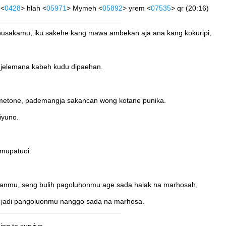
 <
0428
> hlah <
05971
> Mymeh <
05892
> yrem <
07535
> qr (20:16)
usakamu, iku sakehe kang mawa ambekan aja ana kang kokuripi,
 jelemana kabeh kudu dipaehan.
emetone, pademangja sakancan wong kotane punika.
iyuno.
mupatuoi.
ananmu, seng bulih pagoluhonmu age sada halak na marhosah,
ng jadi pangoluonmu nanggo sada na marhosa.
ing to survive.