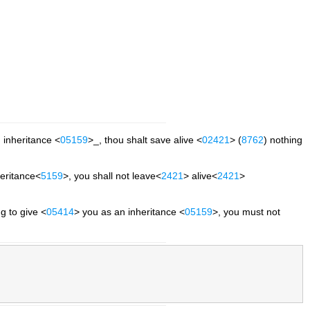
n inheritance <
05159
>_, thou shalt save alive <
02421
> (
8762
) nothing
heritance<
5159
>, you shall not leave<
2421
> alive<
2421
>
ng to give <
05414
> you as an inheritance <
05159
>, you must not