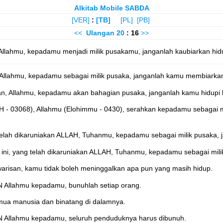
Alkitab Mobile SABDA
[VER]
:
[TB]
[PL]
[PB]
<<
Ulangan
20
: 16
>>
 Allahmu, kepadamu menjadi milik pusakamu, janganlah kaubiarkan hi
, Allahmu, kepadamu sebagai milik pusaka, janganlah kamu membiarka
an, Allahmu, kepadamu akan bahagian pusaka, janganlah kamu hidupi b
H - 03068), Allahmu (Elohimmu - 0430), serahkan kepadamu sebagai 
g telah dikaruniakan ALLAH, Tuhanmu, kepadamu sebagai milik pusaka,
a ini, yang telah dikaruniakan ALLAH, Tuhanmu, kepadamu sebagai mil
arisan, kamu tidak boleh meninggalkan apa pun yang masih hidup.
N Allahmu kepadamu, bunuhlah setiap orang.
ua manusia dan binatang di dalamnya.
HAN Allahmu kepadamu, seluruh penduduknya harus dibunuh.