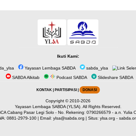
Ikuti Kami:
a_ylsa
Yayasan Lembaga SABDA
sabda_ylsa
Sele
SABDA Alkitab
Podcast SABDA
Slideshare SABDA
KONTAK
|
PARTISIPASI
|
DONASI
Copyright
© 2010-2026
Yayasan Lembaga SABDA (YLSA).
All Rights Reserved.
CA Cabang Pasar Legi Solo - No. Rekening: 0790266579 - a.n. Yulia O
WA:
0881-2979-100
| Email:
ylsa@sabda.org
| Situs:
ylsa.org
-
sabda.o