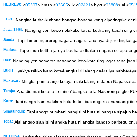
HEBREW:
<
05397
> hmsn <
03605
> lk <
02421
> hyxt <
03808
> al <
051
Jawa:
Nanging kutha-kuthane bangsa-bangsa kang diparingake deni
Jawa 1994:
Nanging yèn kowé nelukaké kutha-kutha ing tanah sing d
Sunda:
Tapi lamun ngarurug nagara-nagara anu aya di jero lingkun
Madura:
Tape mon kottha jareya badha e dhalem nagara se eparengn
Bali:
Nanging yen semeton ngaonang kota-kota ring jagat sane jaga
Bugis:
Iyakiya rékko iyaro kotaé engkai ri laleng daéra iya nabbéré
Makasar:
Mingka punna anjo kotaya niaki lalang ri daera Napassarean
Toraja:
Apa dio mai kotana te mintu’ bangsa tu la Nasorongangko 
Karo:
Tapi sanga kam naluken kota-kota i bas negeri si nandangi iber
Simalungun:
Tapi anggo humbani pangisi ni huta ni bangsa sipajuh 
Toba:
Alai anggo sian isi ni angka huta ni angka bangso parbegu o
NETBible:
As for the cities of these peoples that the
Lord
your God is g