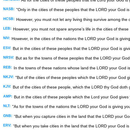
NASB:
"Only in the cities of these peoples that the LORD your God is 
HCSB:
However, you must not let any living thing survive among the c
LEB:
However, you must not spare anyone’s life in the cities of these
NIV:
However, in the cities of the nations the LORD your God is giving
ESV:
But in the cities of these peoples that the LORD your God is givi
NRSV:
But as for the towns of these peoples that the LORD your God i
REB:
In the towns of these nations whose land the LORD your God is g
NKJV:
"But of the cities of these peoples which the LORD your God 
KJV:
But of the cities of these people, which the LORD thy God doth gi
AMP:
But in the cities of these people which the Lord your God gives 
NLT:
"As for the towns of the nations the LORD your God is giving you 
GNB:
“But when you capture cities in the land that the LORD your God 
ERV:
“But when you take cities in the land that the LORD your God is 