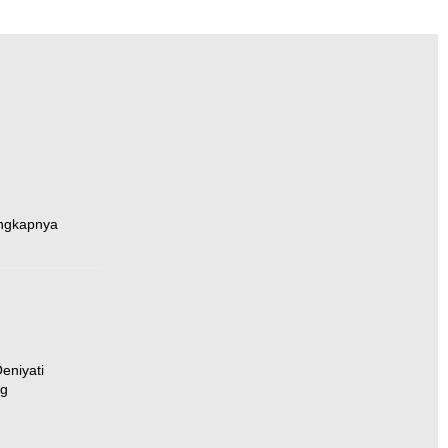
ngkapnya
eniyati
rg