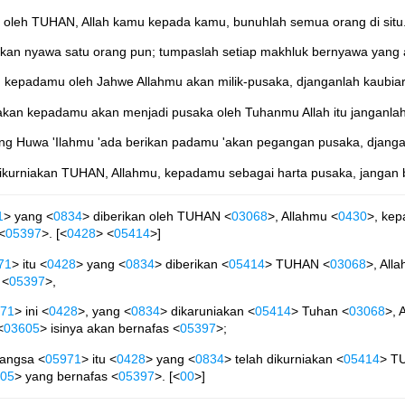
an oleh TUHAN, Allah kamu kepada kamu, bunuhlah semua orang di situ
gkan nyawa satu orang pun; tumpaslah setiap makhluk bernyawa yang 
an kepadamu oleh Jahwe Allahmu akan milik-pusaka, djanganlah kaubia
niakan kepadamu akan menjadi pusaka oleh Tuhanmu Allah itu janganl
, jang Huwa 'Ilahmu 'ada berikan padamu 'akan pegangan pusaka, djan
 dikurniakan TUHAN, Allahmu, kepadamu sebagai harta pusaka, jangan 
1
> yang <
0834
> diberikan oleh TUHAN <
03068
>, Allahmu <
0430
>, ke
<
05397
>. [<
0428
> <
05414
>]
71
> itu <
0428
> yang <
0834
> diberikan <
05414
> TUHAN <
03068
>, All
 <
05397
>,
71
> ini <
0428
>, yang <
0834
> dikaruniakan <
05414
> Tuhan <
03068
>, 
<
03605
> isinya akan bernafas <
05397
>;
angsa <
05971
> itu <
0428
> yang <
0834
> telah dikurniakan <
05414
> T
05
> yang bernafas <
05397
>. [<
00
>]