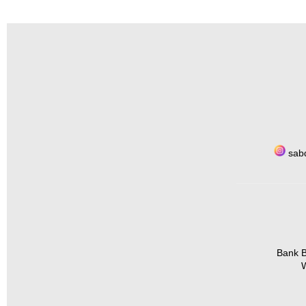
sabd
Bank B