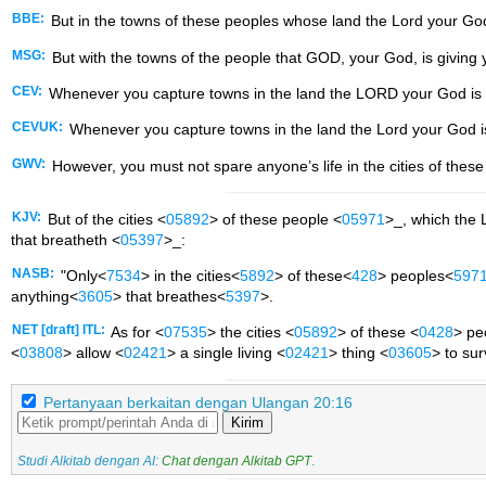
BBE:
But in the towns of these peoples whose land the Lord your God i
MSG:
But with the towns of the people that GOD, your God, is giving yo
CEV:
Whenever you capture towns in the land the LORD your God is giv
CEVUK:
Whenever you capture towns in the land the Lord your God is g
GWV:
However, you must not spare anyone’s life in the cities of thes
KJV:
But of the cities <
05892
> of these people <
05971
>_, which the
that breatheth <
05397
>_:
NASB:
"Only<
7534
> in the cities<
5892
> of these<
428
> peoples<
597
anything<
3605
> that breathes<
5397
>.
NET [draft] ITL:
As for <
07535
> the cities <
05892
> of these <
0428
> pe
<
03808
> allow <
02421
> a single living <
02421
> thing <
03605
> to sur
Pertanyaan berkaitan dengan Ulangan 20:16
Kirim
Studi Alkitab dengan AI:
Chat dengan Alkitab GPT
.