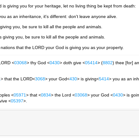
s giving you for your heritage, let no living thing be kept from death:
u as an inheritance, it's different: don't leave anyone alive.
ing you, be sure to kill all the people and animals.
iving you, be sure to kill all the people and animals.
e nations that the LORD your God is giving you as your property.
 LORD <
03068
> thy God <
0430
> doth give <
05414
> (
8802
) thee [for] a
1
> that the LORD<
3068
> your God<
430
> is giving<
5414
> you as an in
oples <
05971
> that <
0834
> the Lord <
03068
> your God <
0430
> is goi
vive <
05397
>.