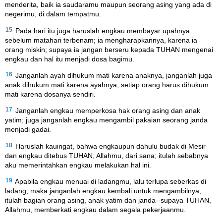
menderita, baik ia saudaramu maupun seorang asing yang ada di
negerimu, di dalam tempatmu.
15
Pada hari itu juga haruslah engkau membayar upahnya
sebelum matahari terbenam; ia mengharapkannya, karena ia
orang miskin; supaya ia jangan berseru kepada TUHAN mengenai
engkau dan hal itu menjadi dosa bagimu.
16
Janganlah ayah dihukum mati karena anaknya, janganlah juga
anak dihukum mati karena ayahnya; setiap orang harus dihukum
mati karena dosanya sendiri.
17
Janganlah engkau memperkosa hak orang asing dan anak
yatim; juga janganlah engkau mengambil pakaian seorang janda
menjadi gadai.
18
Haruslah kauingat, bahwa engkaupun dahulu budak di Mesir
dan engkau ditebus TUHAN, Allahmu, dari sana; itulah sebabnya
aku memerintahkan engkau melakukan hal ini.
19
Apabila engkau menuai di ladangmu, lalu terlupa seberkas di
ladang, maka janganlah engkau kembali untuk mengambilnya;
itulah bagian orang asing, anak yatim dan janda--supaya TUHAN,
Allahmu, memberkati engkau dalam segala pekerjaanmu.