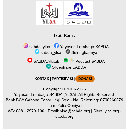
Ikuti Kami:
sabda_ylsa
Yayasan Lembaga SABDA
sabda_ylsa
Selengkapnya
SABDA Alkitab
Podcast SABDA
Slideshare SABDA
KONTAK
|
PARTISIPASI
|
DONASI
Copyright
© 2010-2026
Yayasan Lembaga SABDA (YLSA).
All Rights Reserved.
Bank BCA Cabang Pasar Legi Solo - No. Rekening: 0790266579
- a.n. Yulia Oeniyati
WA:
0881-2979-100
| Email:
ylsa@sabda.org
| Situs:
ylsa.org
-
sabda.org