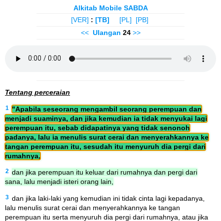
Alkitab Mobile SABDA
[VER]
:
[TB]
[PL]
[PB]
<<
Ulangan
24
>>
Tentang perceraian
1
"Apabila seseorang mengambil seorang perempuan dan
menjadi suaminya, dan jika kemudian ia tidak menyukai lagi
perempuan itu, sebab didapatinya yang tidak senonoh
padanya, lalu ia menulis surat cerai dan menyerahkannya ke
tangan perempuan itu, sesudah itu menyuruh dia pergi dari
rumahnya,
2
dan jika perempuan itu keluar dari rumahnya dan pergi dari
sana, lalu menjadi isteri orang lain,
3
dan jika laki-laki yang kemudian ini tidak cinta lagi kepadanya,
lalu menulis surat cerai dan menyerahkannya ke tangan
perempuan itu serta menyuruh dia pergi dari rumahnya, atau jika