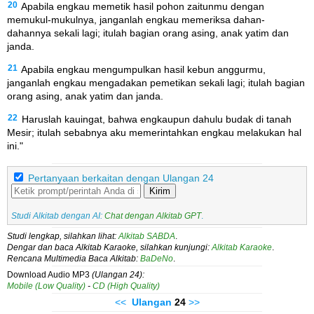
20
Apabila engkau memetik hasil pohon zaitunmu dengan
memukul-mukulnya, janganlah engkau memeriksa dahan-
dahannya sekali lagi; itulah bagian orang asing, anak yatim dan
janda.
21
Apabila engkau mengumpulkan hasil kebun anggurmu,
janganlah engkau mengadakan pemetikan sekali lagi; itulah bagian
orang asing, anak yatim dan janda.
22
Haruslah kauingat, bahwa engkaupun dahulu budak di tanah
Mesir; itulah sebabnya aku memerintahkan engkau melakukan hal
ini."
Pertanyaan berkaitan dengan Ulangan 24
Kirim
Studi Alkitab dengan AI:
Chat dengan Alkitab GPT
.
Studi lengkap, silahkan lihat:
Alkitab SABDA
.
Dengar dan baca Alkitab Karaoke, silahkan kunjungi:
Alkitab Karaoke
.
Rencana Multimedia Baca Alkitab:
BaDeNo
.
Download Audio MP3
(Ulangan 24):
Mobile (Low Quality)
-
CD (High Quality)
<<
Ulangan
24
>>