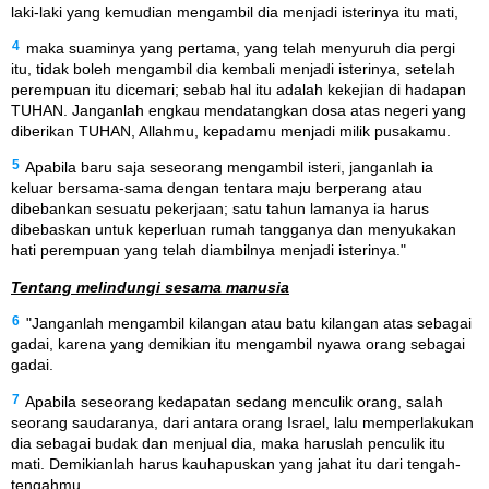
laki-laki yang kemudian mengambil dia menjadi isterinya itu mati,
4
maka suaminya yang pertama, yang telah menyuruh dia pergi
itu, tidak boleh mengambil dia kembali menjadi isterinya, setelah
perempuan itu dicemari; sebab hal itu adalah kekejian di hadapan
TUHAN. Janganlah engkau mendatangkan dosa atas negeri yang
diberikan TUHAN, Allahmu, kepadamu menjadi milik pusakamu.
5
Apabila baru saja seseorang mengambil isteri, janganlah ia
keluar bersama-sama dengan tentara maju berperang atau
dibebankan sesuatu pekerjaan; satu tahun lamanya ia harus
dibebaskan untuk keperluan rumah tangganya dan menyukakan
hati perempuan yang telah diambilnya menjadi isterinya."
Tentang melindungi sesama manusia
6
"Janganlah mengambil kilangan atau batu kilangan atas sebagai
gadai, karena yang demikian itu mengambil nyawa orang sebagai
gadai.
7
Apabila seseorang kedapatan sedang menculik orang, salah
seorang saudaranya, dari antara orang Israel, lalu memperlakukan
dia sebagai budak dan menjual dia, maka haruslah penculik itu
mati. Demikianlah harus kauhapuskan yang jahat itu dari tengah-
tengahmu.