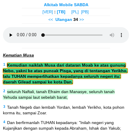
Alkitab Mobile SABDA
[VER]
:
[TB]
[PL]
[PB]
<<
Ulangan
34
>>
Kematian Musa
1
Kemudian naiklah Musa dari dataran Moab ke atas gunung
Nebo, yakni ke atas puncak Pisga, yang di tentangan Yerikho,
lalu TUHAN memperlihatkan kepadanya seluruh negeri itu:
daerah Gilead sampai ke kota Dan,
2
seluruh Naftali, tanah Efraim dan Manasye, seluruh tanah
Yehuda sampai laut sebelah barat,
3
Tanah Negeb dan lembah Yordan, lembah Yerikho, kota pohon
korma itu, sampai Zoar.
4
Dan berfirmanlah TUHAN kepadanya: "Inilah negeri yang
Kujanjikan dengan sumpah kepada Abraham, Ishak dan Yakub;