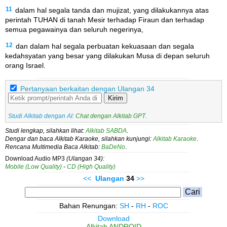
11
dalam hal segala tanda dan mujizat, yang dilakukannya atas
perintah TUHAN di tanah Mesir terhadap Firaun dan terhadap
semua pegawainya dan seluruh negerinya,
12
dan dalam hal segala perbuatan kekuasaan dan segala
kedahsyatan yang besar yang dilakukan Musa di depan seluruh
orang Israel.
Pertanyaan berkaitan dengan Ulangan 34
Kirim
Studi Alkitab dengan AI:
Chat dengan Alkitab GPT
.
Studi lengkap, silahkan lihat:
Alkitab SABDA
.
Dengar dan baca Alkitab Karaoke, silahkan kunjungi:
Alkitab Karaoke
.
Rencana Multimedia Baca Alkitab:
BaDeNo
.
Download Audio MP3
(Ulangan 34):
Mobile (Low Quality)
-
CD (High Quality)
<<
Ulangan
34
>>
Bahan Renungan:
SH
-
RH
-
ROC
Download
Alkitab ANDROID