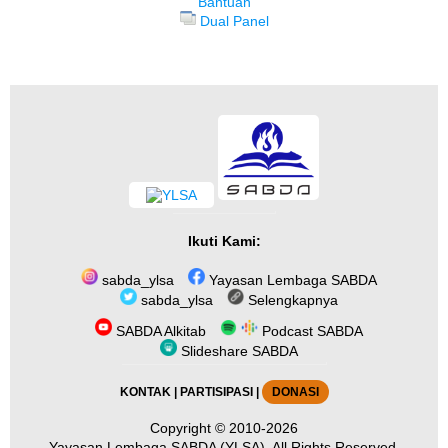
Bantuan
Dual Panel
Ikuti Kami:
sabda_ylsa
Yayasan Lembaga SABDA
sabda_ylsa
Selengkapnya
SABDA Alkitab
Podcast SABDA
Slideshare SABDA
KONTAK
|
PARTISIPASI
|
DONASI
Copyright
© 2010-2026
Yayasan Lembaga SABDA (YLSA).
All Rights Reserved.