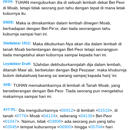
FAYH:
TUHAN menguburkan dia di sebuah lembah dekat Bet Peor
di Moab, tetapi tidak seorang pun tahu dengan tepat di mana letak
kuburnya itu.
ENDE:
Maka ia dimakamkan dalam lembah dinegeri Moab,
berhadapan dengan Bet-Pe'or, dan tiada seorangpun tahu
kuburnja sampai hari ini.
Shellabear 1912:
Maka dikuburkan-Nya akan dia dalam lembah di
tanah Moab bertentangan dengan Bet-Peor tetapi seorangpun
tiada mengetahui akan kuburnya sampai kepada hari ini.
Leydekker Draft:
SJahdan dekhuburkannjalah dija dalam lembah,
ditanah Maw`ab, berbetulan dengan Bejt Peszawr: maka khuburnja
bulom dekatahuwij barang sa`awrang sampej kapada harij 'ini.
AVB:
TUHAN memakamkannya di lembah di Tanah Moab, yang
berseberangan dengan Bet-Peor. Tiada seorang pun mengetahui
makamnya sampai hari ini.
AYT ITL:
Dia menguburkannya <
06912
> di lembah <
01516
>, di
tanah <
0776
> Moab <
04124
>, seberang <
04136
> Bet-Peor
<
01047
>. Namun, tidak <
03808
> ada seorang pun yang tahu
<
03045
> tempat kuburannya <
06900
> hingga <
05704
> hari