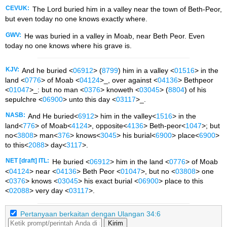
CEVUK:
The Lord buried him in a valley near the town of Beth-Peor,
but even today no one knows exactly where.
GWV:
He was buried in a valley in Moab, near Beth Peor. Even
today no one knows where his grave is.
KJV:
And he buried <
06912
> (
8799
) him in a valley <
01516
> in the
land <
0776
> of Moab <
04124
>_, over against <
04136
> Bethpeor
<
01047
>_: but no man <
0376
> knoweth <
03045
> (
8804
) of his
sepulchre <
06900
> unto this day <
03117
>_.
NASB:
And He buried<
6912
> him in the valley<
1516
> in the
land<
776
> of Moab<
4124
>, opposite<
4136
> Beth-peor<
1047
>; but
no<
3808
> man<
376
> knows<
3045
> his burial<
6900
> place<
6900
>
to this<
2088
> day<
3117
>.
NET [draft] ITL:
He buried <
06912
> him in the land <
0776
> of Moab
<
04124
> near <
04136
> Beth Peor <
01047
>, but no <
03808
> one
<
0376
> knows <
03045
> his exact burial <
06900
> place to this
<
02088
> very day <
03117
>.
Pertanyaan berkaitan dengan Ulangan 34:6
Kirim