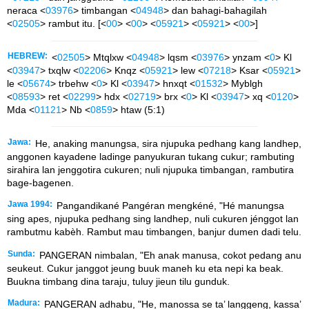
neraca <
03976
> timbangan <
04948
> dan bahagi-bahagilah
<
02505
> rambut itu. [<
00
> <
00
> <
05921
> <
05921
> <
00
>]
HEBREW:
<
02505
> Mtqlxw <
04948
> lqsm <
03976
> ynzam <
0
> Kl
<
03947
> txqlw <
02206
> Knqz <
05921
> lew <
07218
> Ksar <
05921
>
le <
05674
> trbehw <
0
> Kl <
03947
> hnxqt <
01532
> Myblgh
<
08593
> ret <
02299
> hdx <
02719
> brx <
0
> Kl <
03947
> xq <
0120
>
Mda <
01121
> Nb <
0859
> htaw (5:1)
Jawa:
He, anaking manungsa, sira njupuka pedhang kang landhep,
anggonen kayadene ladinge panyukuran tukang cukur; rambuting
sirahira lan jenggotira cukuren; nuli njupuka timbangan, rambutira
bage-bagenen.
Jawa 1994:
Pangandikané Pangéran mengkéné, "Hé manungsa
sing apes, njupuka pedhang sing landhep, nuli cukuren jénggot lan
rambutmu kabèh. Rambut mau timbangen, banjur dumen dadi telu.
Sunda:
PANGERAN nimbalan, "Eh anak manusa, cokot pedang anu
seukeut. Cukur janggot jeung buuk maneh ku eta nepi ka beak.
Buukna timbang dina taraju, tuluy jieun tilu gunduk.
Madura:
PANGERAN adhabu, "He, manossa se ta’ langgeng, kassa’