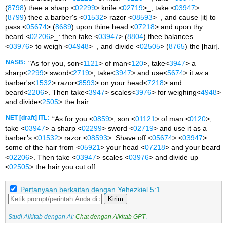
(
8798
) thee a sharp <
02299
> knife <
02719
>_, take <
03947
>
(
8799
) thee a barber's <
01532
> razor <
08593
>_, and cause [it] to
pass <
05674
> (
8689
) upon thine head <
07218
> and upon thy
beard <
02206
>_: then take <
03947
> (
8804
) thee balances
<
03976
> to weigh <
04948
>_, and divide <
02505
> (
8765
) the [hair].
NASB:
"As for you, son<
1121
> of man<
120
>, take<
3947
> a
sharp<
2299
> sword<
2719
>; take<
3947
> and use<
5674
> it
as
a
barber's<
1532
> razor<
8593
> on your head<
7218
> and
beard<
2206
>. Then take<
3947
> scales<
3976
> for weighing<
4948
>
and divide<
2505
> the hair.
NET [draft] ITL:
“As for you <
0859
>, son <
01121
> of man <
0120
>,
take <
03947
> a sharp <
02299
> sword <
02719
> and use it as a
barber’s <
01532
> razor <
08593
>. Shave off <
05674
> <
03947
>
some of the hair from <
05921
> your head <
07218
> and your beard
<
02206
>. Then take <
03947
> scales <
03976
> and divide up
<
02505
> the hair you cut off.
Pertanyaan berkaitan dengan Yehezkiel 5:1
Kirim
Studi Alkitab dengan AI:
Chat dengan Alkitab GPT
.