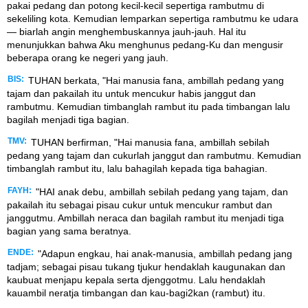
pakai pedang dan potong kecil-kecil sepertiga rambutmu di
sekeliling kota. Kemudian lemparkan sepertiga rambutmu ke udara
— biarlah angin menghembuskannya jauh-jauh. Hal itu
menunjukkan bahwa Aku menghunus pedang-Ku dan mengusir
beberapa orang ke negeri yang jauh.
BIS:
TUHAN berkata, "Hai manusia fana, ambillah pedang yang
tajam dan pakailah itu untuk mencukur habis janggut dan
rambutmu. Kemudian timbanglah rambut itu pada timbangan lalu
bagilah menjadi tiga bagian.
TMV:
TUHAN berfirman, "Hai manusia fana, ambillah sebilah
pedang yang tajam dan cukurlah janggut dan rambutmu. Kemudian
timbanglah rambut itu, lalu bahagilah kepada tiga bahagian.
FAYH:
"HAI anak debu, ambillah sebilah pedang yang tajam, dan
pakailah itu sebagai pisau cukur untuk mencukur rambut dan
janggutmu. Ambillah neraca dan bagilah rambut itu menjadi tiga
bagian yang sama beratnya.
ENDE:
"Adapun engkau, hai anak-manusia, ambillah pedang jang
tadjam; sebagai pisau tukang tjukur hendaklah kaugunakan dan
kaubuat menjapu kepala serta djenggotmu. Lalu hendaklah
kauambil neratja timbangan dan kau-bagi2kan (rambut) itu.