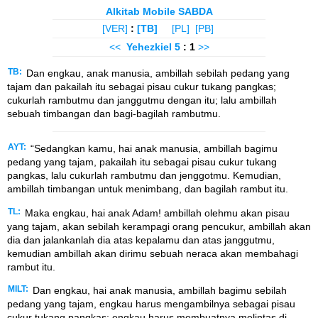
Alkitab Mobile SABDA
[VER]
:
[TB]
[PL]
[PB]
<<
Yehezkiel
5
: 1
>>
TB:
Dan engkau, anak manusia, ambillah sebilah pedang yang
tajam dan pakailah itu sebagai pisau cukur tukang pangkas;
cukurlah rambutmu dan janggutmu dengan itu; lalu ambillah
sebuah timbangan dan bagi-bagilah rambutmu.
AYT:
“Sedangkan kamu, hai anak manusia, ambillah bagimu
pedang yang tajam, pakailah itu sebagai pisau cukur tukang
pangkas, lalu cukurlah rambutmu dan jenggotmu. Kemudian,
ambillah timbangan untuk menimbang, dan bagilah rambut itu.
TL:
Maka engkau, hai anak Adam! ambillah olehmu akan pisau
yang tajam, akan sebilah kerampagi orang pencukur, ambillah akan
dia dan jalankanlah dia atas kepalamu dan atas janggutmu,
kemudian ambillah akan dirimu sebuah neraca akan membahagi
rambut itu.
MILT:
Dan engkau, hai anak manusia, ambillah bagimu sebilah
pedang yang tajam, engkau harus mengambilnya sebagai pisau
cukur tukang pangkas; engkau harus membuatnya melintas di