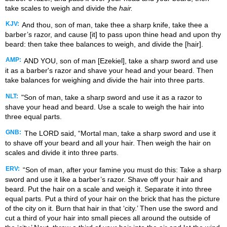
take scales to weigh and divide the
hair.
KJV:
And thou, son of man, take thee a sharp knife, take thee a
barber’s razor, and cause [it] to pass upon thine head and upon thy
beard: then take thee balances to weigh, and divide the [hair].
AMP:
AND YOU, son of man [Ezekiel], take a sharp sword and use
it as a barber's razor and shave your head and your beard. Then
take balances for weighing and divide the hair into three parts.
NLT:
"Son of man, take a sharp sword and use it as a razor to
shave your head and beard. Use a scale to weigh the hair into
three equal parts.
GNB:
The LORD said, “Mortal man, take a sharp sword and use it
to shave off your beard and all your hair. Then weigh the hair on
scales and divide it into three parts.
ERV:
“Son of man, after your famine you must do this: Take a sharp
sword and use it like a barber’s razor. Shave off your hair and
beard. Put the hair on a scale and weigh it. Separate it into three
equal parts. Put a third of your hair on the brick that has the picture
of the city on it. Burn that hair in that ‘city.’ Then use the sword and
cut a third of your hair into small pieces all around the outside of