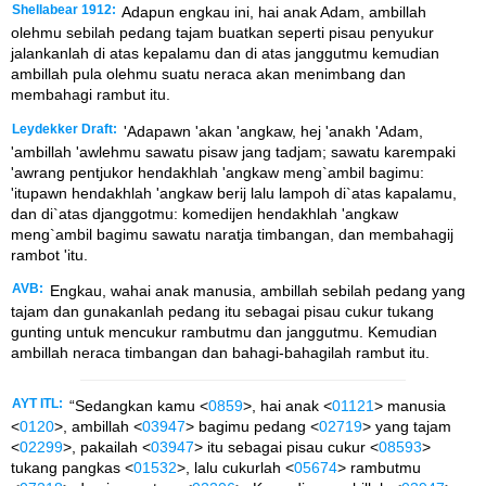
Shellabear 1912:
Adapun engkau ini, hai anak Adam, ambillah
olehmu sebilah pedang tajam buatkan seperti pisau penyukur
jalankanlah di atas kepalamu dan di atas janggutmu kemudian
ambillah pula olehmu suatu neraca akan menimbang dan
membahagi rambut itu.
Leydekker Draft:
'Adapawn 'akan 'angkaw, hej 'anakh 'Adam,
'ambillah 'awlehmu sawatu pisaw jang tadjam; sawatu karempaki
'awrang pentjukor hendakhlah 'angkaw meng`ambil bagimu:
'itupawn hendakhlah 'angkaw berij lalu lampoh di`atas kapalamu,
dan di`atas djanggotmu: komedijen hendakhlah 'angkaw
meng`ambil bagimu sawatu naratja timbangan, dan membahagij
rambot 'itu.
AVB:
Engkau, wahai anak manusia, ambillah sebilah pedang yang
tajam dan gunakanlah pedang itu sebagai pisau cukur tukang
gunting untuk mencukur rambutmu dan janggutmu. Kemudian
ambillah neraca timbangan dan bahagi-bahagilah rambut itu.
AYT ITL:
“Sedangkan kamu <
0859
>, hai anak <
01121
> manusia
<
0120
>, ambillah <
03947
> bagimu pedang <
02719
> yang tajam
<
02299
>, pakailah <
03947
> itu sebagai pisau cukur <
08593
>
tukang pangkas <
01532
>, lalu cukurlah <
05674
> rambutmu