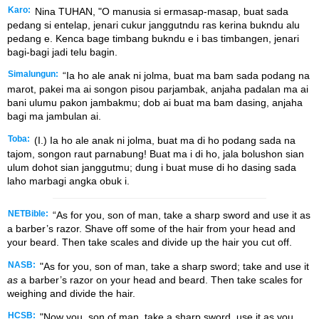
Karo:
Nina TUHAN, "O manusia si ermasap-masap, buat sada
pedang si entelap, jenari cukur janggutndu ras kerina bukndu alu
pedang e. Kenca bage timbang bukndu e i bas timbangen, jenari
bagi-bagi jadi telu bagin.
Simalungun:
“Ia ho ale anak ni jolma, buat ma bam sada podang na
marot, pakei ma ai songon pisou parjambak, anjaha padalan ma ai
bani ulumu pakon jambakmu; dob ai buat ma bam dasing, anjaha
bagi ma jambulan ai.
Toba:
(I.) Ia ho ale anak ni jolma, buat ma di ho podang sada na
tajom, songon raut parnabung! Buat ma i di ho, jala bolushon sian
ulum dohot sian janggutmu; dung i buat muse di ho dasing sada
laho marbagi angka obuk i.
NETBible:
“As for you, son of man, take a sharp sword and use it as
a barber’s razor. Shave off some of the hair from your head and
your beard. Then take scales and divide up the hair you cut off.
NASB:
"As for you, son of man, take a sharp sword; take and use it
as
a barber’s razor on your head and beard. Then take scales for
weighing and divide the hair.
HCSB:
"Now you, son of man, take a sharp sword, use it as you