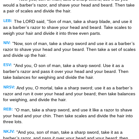
would a barber's razor, and shave your head and beard. Then take
a pair of scales and divide the hair.
LEB:
The LORD said, "Son of man, take a sharp blade, and use it
as a barber’s razor to shave your head and beard. Take scales to
weigh your hair and divide it into three even parts.
NIV:
"Now, son of man, take a sharp sword and use it as a barber’s
razor to shave your head and your beard. Then take a set of scales
and divide up the hair.
ESV:
"And you, O son of man, take a sharp sword. Use it as a
barber's razor and pass it over your head and your beard. Then
take balances for weighing and divide the hair.
NRSV:
And you, O mortal, take a sharp sword; use it as a barber’s
razor and run it over your head and your beard; then take balances
for weighing, and divide the hair.
REB:
“O man, take a sharp sword, and use it like a razor to shave
your head and your chin. Then take scales and divide the hair into
three lots.
NKJV:
"And you, son of man, take a sharp sword, take it as a
barber’s razor, and pass
it
over your head and your beard; then