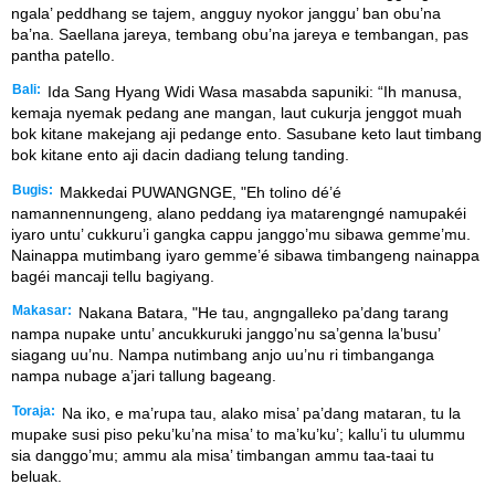
ngala’ peddhang se tajem, angguy nyokor janggu’ ban obu’na
ba’na. Saellana jareya, tembang obu’na jareya e tembangan, pas
pantha patello.
Bali:
Ida Sang Hyang Widi Wasa masabda sapuniki: “Ih manusa,
kemaja nyemak pedang ane mangan, laut cukurja jenggot muah
bok kitane makejang aji pedange ento. Sasubane keto laut timbang
bok kitane ento aji dacin dadiang telung tanding.
Bugis:
Makkedai PUWANGNGE, "Eh tolino dé’é
namannennungeng, alano peddang iya matarengngé namupakéi
iyaro untu’ cukkuru’i gangka cappu janggo’mu sibawa gemme’mu.
Nainappa mutimbang iyaro gemme’é sibawa timbangeng nainappa
bagéi mancaji tellu bagiyang.
Makasar:
Nakana Batara, "He tau, angngalleko pa’dang tarang
nampa nupake untu’ ancukkuruki janggo’nu sa’genna la’busu’
siagang uu’nu. Nampa nutimbang anjo uu’nu ri timbanganga
nampa nubage a’jari tallung bageang.
Toraja:
Na iko, e ma’rupa tau, alako misa’ pa’dang mataran, tu la
mupake susi piso peku’ku’na misa’ to ma’ku’ku’; kallu’i tu ulummu
sia danggo’mu; ammu ala misa’ timbangan ammu taa-taai tu
beluak.