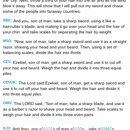
the ‘city.’ Next, throw a third of your hair into the air and let the wind
blow it away. This will show that I will pull out my sword and chase
some of the people into faraway countries.
BBE:
And you, son of man, take a sharp sword, using it like a
haircutter’s blade, and making it go over your head and the hair of
your chin: and take scales for separating the hair by weight.
MSG:
"Now, son of man, take a sharp sword and use it as a straight
razor, shaving your head and your beard. Then, using a set of
balancing scales, divide the hair into thirds.
CEV:
Ezekiel, son of man, get a sharp sword and use it to cut off
your hair and beard. Weigh the hair and divide it into three equal
piles.
CEVUK:
The Lord said:Ezekiel, son of man, get a sharp sword and
use it to cut off your hair and beard. Weigh the hair and divide it
into three equal piles.
GWV:
The LORD said, "Son of man, take a sharp blade, and use it
as a barber’s razor to shave your head and beard. Take scales to
weigh your hair and divide it into three even parts.
KJV:
And thou, son <
01121
> of man <
0120
>_, take <
03947
>