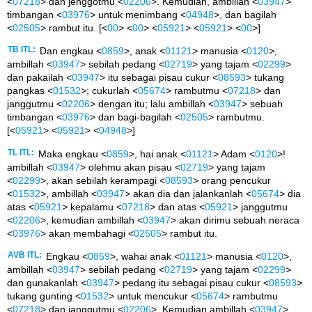
<
07218
> dan jenggotmu <
02206
>. Kemudian, ambillah <
03947
>
timbangan <
03976
> untuk menimbang <
04948
>, dan bagilah
<
02505
> rambut itu. [<
00
> <
00
> <
05921
> <
05921
> <
00
>]
TB ITL:
Dan engkau <
0859
>, anak <
01121
> manusia <
0120
>,
ambillah <
03947
> sebilah pedang <
02719
> yang tajam <
02299
>
dan pakailah <
03947
> itu sebagai pisau cukur <
08593
> tukang
pangkas <
01532
>; cukurlah <
05674
> rambutmu <
07218
> dan
janggutmu <
02206
> dengan itu; lalu ambillah <
03947
> sebuah
timbangan <
03976
> dan bagi-bagilah <
02505
> rambutmu.
[<
05921
> <
05921
> <
04948
>]
TL ITL:
Maka engkau <
0859
>, hai anak <
01121
> Adam <
0120
>!
ambillah <
03947
> olehmu akan pisau <
02719
> yang tajam
<
02299
>, akan sebilah kerampagi <
08593
> orang pencukur
<
01532
>, ambillah <
03947
> akan dia dan jalankanlah <
05674
> dia
atas <
05921
> kepalamu <
07218
> dan atas <
05921
> janggutmu
<
02206
>, kemudian ambillah <
03947
> akan dirimu sebuah neraca
<
03976
> akan membahagi <
02505
> rambut itu.
AVB ITL:
Engkau <
0859
>, wahai anak <
01121
> manusia <
0120
>,
ambillah <
03947
> sebilah pedang <
02719
> yang tajam <
02299
>
dan gunakanlah <
03947
> pedang itu sebagai pisau cukur <
08593
>
tukang gunting <
01532
> untuk mencukur <
05674
> rambutmu
<
07218
> dan janggutmu <
02206
>. Kemudian ambillah <
03947
>