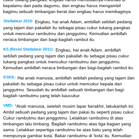
kepalamu dan pada dagumu, dan engkau harus mengambil
bagimu sebuah timbangan berat dan engkau harus membaginya.
Shellabear 2010:
Engkau, hai anak Adam, ambillah sebilah pedang
yang tajam dan pakailah itu sebagai pisau cukur tukang pangkas
untuk mencukur rambutmu dan janggutmu. Kemudian ambillah
neraca timbangan dan bagi-bagilah rambut itu.
KS (Revisi Shellabear 2011):
Engkau, hai anak Adam, ambillah
sebilah pedang yang tajam dan pakailah itu sebagai pisau cukur
tukang pangkas untuk mencukur rambutmu dan janggutmu.
Kemudian ambillah neraca timbangan dan bagi-bagilah rambut itu.
KSKK:
Hai anak manusia, ambillah sebilah pedang yang tajam dan
pakailah itu sebagai pisau cukur untuk mencukur kepala dan
janggutmu. Sesudah itu ambillah sebuah timbangan dan bagi-
bagilah rambutmu yang telah kaucukur.
VMD:
“Anak manusia, setelah musim lapar berakhir, lakukanlah ini:
Ambil sebuah pedang yang tajam dan pakai itu seperti pisau cukur.
Cukur rambutmu dan jenggotmu. Letakkan rambutmu di atas
timbangan lalu timbang. Bagilah rambutmu atas tiga bagian yang
sama. Letakkan sepertiga rambutmu ke atas batu yang telah
mempunyai gambar kota. Bakar rambutmu di ‘kota’ itu. Kemudian